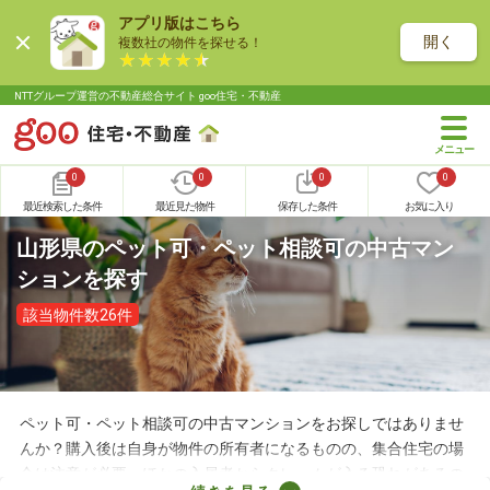
アプリ版はこちら
開く
複数社の物件を探せる！
NTTグループ運営の不動産総合サイト goo住宅・不動産
0
0
0
0
最近検索した条件
最近見た物件
保存した条件
お気に入り
山形県のペット可・ペット相談可の中古マン
ションを探す
該当物件数26件
ペット可・ペット相談可の中古マンションをお探しではありませ
んか？購入後は自身が物件の所有者になるものの、集合住宅の場
合は注意が必要。ほかの入居者からクレームが入る恐れがあるの