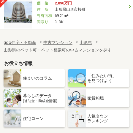
価 格
2,090万円
住 所
山形県山形市桜町
専有面積
69.21m²
間取り
3LDK
goo住宅・不動産
中古マンション
山形県
山形県のペット可・ペット相談可の中古マンションを探す
お役立ち情報
「住みたい街」
住まいのコラム
を見つけよう
暮らしのデータ
家賃相場
(補助金・助成金情報)
人気タウン
住宅ローン
ランキング