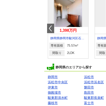
1,398万円
1,398万円
静岡県静岡市駿河区石田３丁目
静岡県静岡市駿河区石田３
静岡
専有面積
75.57m²
専有面積
75.57m²
専有
間取り
2LDK
間取り
2LDK
間取
静岡県のエリアから探す
静岡市
浜松市
浜松市中央区
浜松市浜名区
伊東市
磐田市
御殿場市
島田市
駿東郡清水町
駿東郡長泉町
藤枝市
富士市