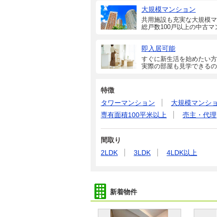
大規模マンション
共用施設も充実な大規模マ
総戸数100戸以上の中古マ
即入居可能
すぐに新生活を始めたい方
実際の部屋も見学できるの
特徴
タワーマンション
大規模マンシ
専有面積100平米以上
売主・代理
間取り
2LDK
3LDK
4LDK以上
新着物件