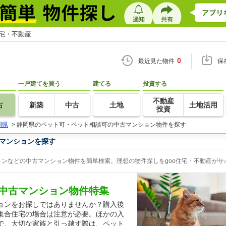
住宅・不動産
0
最近見た物件
保
一戸建てを買う
建てる
投資する
不動産
古
新築
中古
土地
土地活用
投資
岡県
>
静岡県のペット可・ペット相談可の中古マンション物件を探す
マンションを探す
ンなどの中古マンション物件を簡単検索。理想の物件探しをgoo住宅・不動産がサ
中古マンション物件特集
ョンをお探しではありませんか？購入後
集合住宅の場合は注意が必要。ほかの入
で、大切な家族と引っ越す際は、ペット