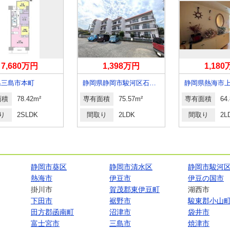
7,680万円
1,398万円
1,18
県三島市本町
静岡県静岡市駿河区石田３
静岡県熱海市
面積
78.42m²
専有面積
75.57m²
専有面積
64
り
2SLDK
間取り
2LDK
間取り
2L
静岡市葵区
静岡市清水区
静岡市駿河
熱海市
伊豆市
伊豆の国市
掛川市
賀茂郡東伊豆町
湖西市
下田市
裾野市
駿東郡小山
田方郡函南町
沼津市
袋井市
富士宮市
三島市
焼津市