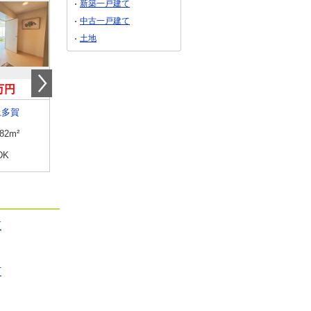
新築一戸建て
中古一戸建て
土地
0万円
1,890万円
1,380万円
上多賀
静岡県浜松市中央区入野町
静岡県浜松市中央区小
.82m²
専有面積
88.17m²
専有面積
67.07m²
DK
間取り
4LDK
間取り
3LDK
区
町