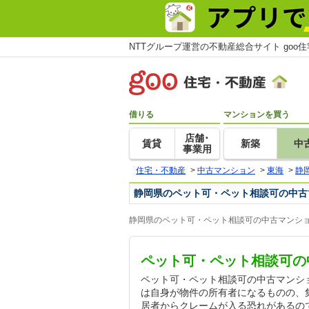
NTTグループ運営の不動産総合サイト goo
借りる
マンションを買う
店舗･
賃貸
新築
中
事業用
住宅・不動産
>
中古マンション
>
東海
>
静
静岡県のペット可・ペット相談可の中古
静岡県のペット可・ペット相談可の中古マンショ
ペット可・ペット相談可の
ペット可・ペット相談可の中古マンシ
は自身が物件の所有者になるものの、
居者からクレームが入る恐れがあるの