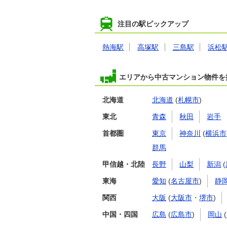
注目の駅ピックアップ
熱海駅
高塚駅
三島駅
浜松
エリアから中古マンション物件を
北海道
北海道
(
札幌市
)
東北
青森
秋田
岩手
首都圏
東京
神奈川
(
横浜市
群馬
甲信越・北陸
長野
山梨
新潟
(
東海
愛知
(
名古屋市
)
静
関西
大阪
(
大阪市
・
堺市
)
中国・四国
広島
(
広島市
)
岡山
(