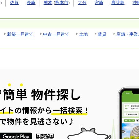
市
)
佐賀
長崎
熊本
(
熊本市
)
大分
宮崎
鹿児島
沖
新築一戸建て
中古一戸建て
土地
賃貸
店舗・事業