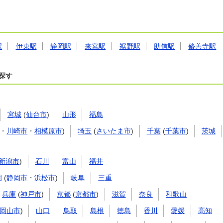
駅
伊東駅
静岡駅
来宮駅
裾野駅
助信駅
修善寺駅
探す
宮城
(
仙台市
)
山形
福島
・
川崎市
・
相模原市
)
埼玉
(
さいたま市
)
千葉
(
千葉市
)
茨城
新潟市
)
石川
富山
福井
岡
(
静岡市
・
浜松市
)
岐阜
三重
兵庫
(
神戸市
)
京都
(
京都市
)
滋賀
奈良
和歌山
岡山市
)
山口
鳥取
島根
徳島
香川
愛媛
高知