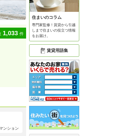
住まいのコラム
専門家監修！賃貸から引越
しまで住まいの役立つ情報
1,033
数
件
をお届け。
賃貸用語集
マンション