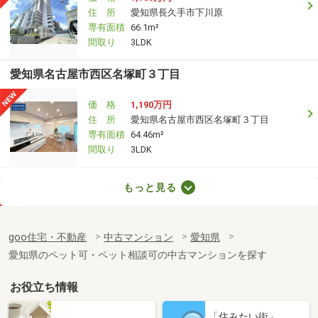
住 所
愛知県長久手市下川原
専有面積
66.1m²
間取り
3LDK
愛知県名古屋市西区名塚町３丁目
価 格
1,190万円
住 所
愛知県名古屋市西区名塚町３丁目
専有面積
64.46m²
間取り
3LDK
愛知県名古屋市名東区社台３丁目
もっと見る
価 格
3,780万円
住 所
愛知県名古屋市名東区社台３丁目
goo住宅・不動産
中古マンション
愛知県
専有面積
72.37m²
愛知県のペット可・ペット相談可の中古マンションを探す
間取り
3LDK
お役立ち情報
愛知県名古屋市千種区光が丘１
「住みたい街」