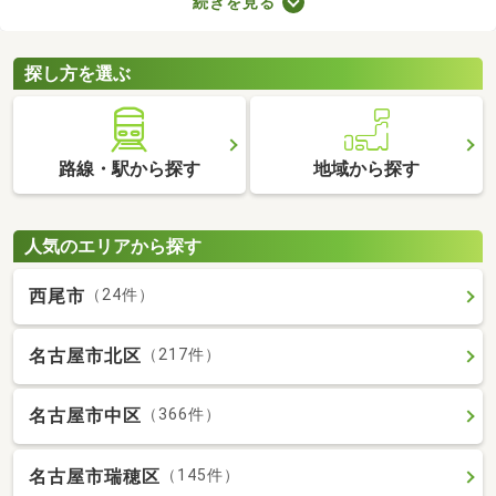
続きを見る
で、大切な家族と引っ越す際は、ペット可の物件を選ぶことが大
切です。ここでペット可・ペット相談可の中古マンションを紹介
するので、ペットと快適に暮らせるお部屋を見つけてください
探し方を選ぶ
ね。
路線・駅から探す
地域から探す
人気のエリアから探す
西尾市
（24件）
名古屋市北区
（217件）
名古屋市中区
（366件）
名古屋市瑞穂区
（145件）