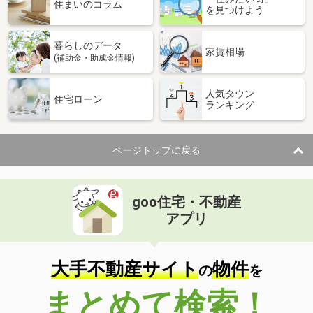
価 格
290万円
住まいのコラム
を見つけよう
住 所
愛知県名古屋市千種区光が丘１
専有面積
20.01m²
暮らしのデータ
間取り
1K
家賃相場
(補助金・助成金情報)
愛知県名古屋市千種区穂波町３
人気タウン
住宅ローン
ランキング
価 格
4,680万円
住 所
愛知県名古屋市千種区穂波町３
専有面積
76.11m²
ページトップに戻る
間取り
3LDK
愛知県名古屋市千種区内山３
goo住宅・不動産
価 格
1億3,500万円
アプリ
住 所
愛知県名古屋市千種区内山３
専有面積
85.68m²
間取り
3LDK
大手不動産サイト
物件
の
を
愛知県名古屋市千種区千代田橋１
まとめて検索！