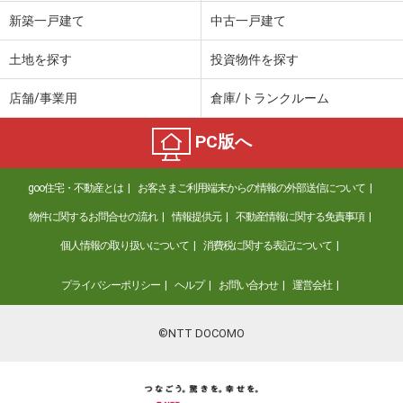
価 格
4,880万円
新築一戸建て
中古一戸建て
住 所
愛知県名古屋市港区入船２丁目
専有面積
98.39m²
土地を探す
投資物件を探す
間取り
3LDK
店舗/事業用
倉庫/トランクルーム
愛知県岡崎市末広町
PC版へ
価 格
1,950万円
住 所
愛知県岡崎市末広町
goo住宅・不動産とは
お客さまご利用端末からの情報の外部送信について
専有面積
86.58m²
間取り
2LDK
物件に関するお問合せの流れ
情報提供元
不動産情報に関する免責事項
個人情報の取り扱いについて
消費税に関する表記について
愛知県岡崎市末広町
プライバシーポリシー
ヘルプ
お問い合わせ
運営会社
価 格
1,950万円
住 所
愛知県岡崎市末広町
専有面積
86.58m²
©NTT DOCOMO
間取り
2LDK
愛知県名古屋市千種区自由ケ丘２