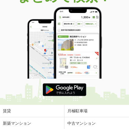
価 格
3,490万円
住 所
愛知県名古屋市千種区千代田橋１
専有面積
86.27m²
間取り
3LDK
愛知県春日井市上条町１丁目
価 格
1,890万円
住 所
愛知県春日井市上条町１丁目
専有面積
66.21m²
間取り
3LDK
愛知県春日井市上条町１丁目
価 格
1,750万円
住 所
愛知県春日井市上条町１丁目
専有面積
71.19m²
間取り
2LDK
賃貸
月極駐車場
愛知県名古屋市港区入船２丁目
新築マンション
中古マンション