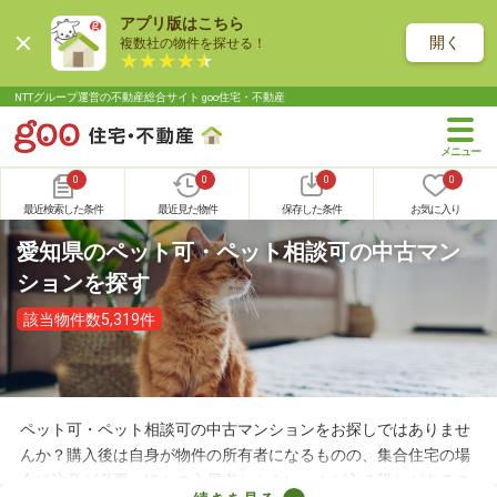
アプリ版はこちら
開く
複数社の物件を探せる！
NTTグループ運営の不動産総合サイト goo住宅・不動産
0
0
0
0
最近検索した条件
最近見た物件
保存した条件
お気に入り
愛知県のペット可・ペット相談可の中古マン
ションを探す
該当物件数5,319件
ペット可・ペット相談可の中古マンションをお探しではありませ
んか？購入後は自身が物件の所有者になるものの、集合住宅の場
合は注意が必要。ほかの入居者からクレームが入る恐れがあるの