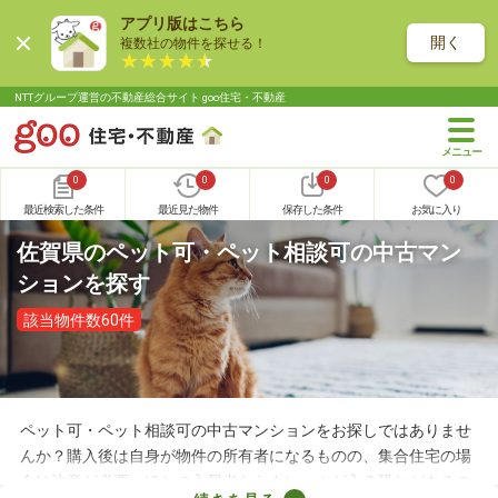
アプリ版はこちら
開く
複数社の物件を探せる！
NTTグループ運営の不動産総合サイト goo住宅・不動産
0
0
0
0
最近検索した条件
最近見た物件
保存した条件
お気に入り
佐賀県のペット可・ペット相談可の中古マン
ションを探す
該当物件数60件
ペット可・ペット相談可の中古マンションをお探しではありませ
んか？購入後は自身が物件の所有者になるものの、集合住宅の場
合は注意が必要。ほかの入居者からクレームが入る恐れがあるの