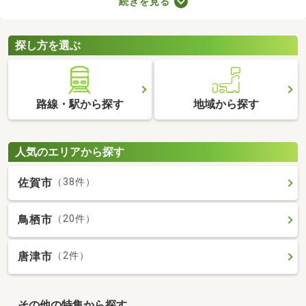
続きを見る
で、大切な家族と引っ越す際は、ペット可の物件を選ぶことが大
切です。ここでペット可・ペット相談可の中古マンションを紹介
するので、ペットと快適に暮らせるお部屋を見つけてください
探し方を選ぶ
ね。
路線・駅から探す
地域から探す
人気のエリアから探す
佐賀市
（38件）
鳥栖市
（20件）
唐津市
（2件）
その他の特集から探す