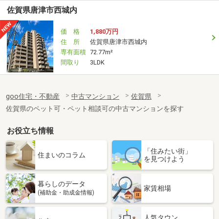
佐賀県唐津市西城内
価 格
1,880万円
住 所
佐賀県唐津市西城内
専有面積
72.77m²
間取り
3LDK
goo住宅・不動産
中古マンション
佐賀県
佐賀県のペット可・ペット相談可の中古マンションを探す
お役立ち情報
「住みたい街」
住まいのコラム
を見つけよう
暮らしのデータ
家賃相場
(補助金・助成金情報)
人気タウン