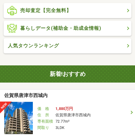
売却査定【完全無料】
暮らしデータ(補助金・助成金情報)
人気タウンランキング
新着!おすすめ
佐賀県唐津市西城内
価 格
1,880万円
住 所
佐賀県唐津市西城内
専有面積
72.77m²
間取り
3LDK