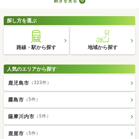
続きを見る
で、大切な家族と引っ越す際は、ペット可の物件を選ぶことが大
切です。ここでペット可・ペット相談可の中古マンションを紹介
するので、ペットと快適に暮らせるお部屋を見つけてください
探し方を選ぶ
ね。
路線・駅から探す
地域から探す
人気のエリアから探す
鹿児島市
（323件）
霧島市
（5件）
薩摩川内市
（5件）
鹿屋市
（5件）