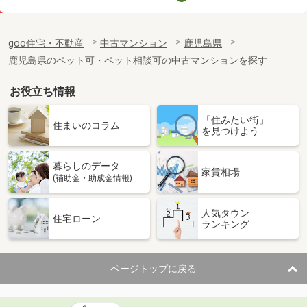
価 格
1,780万円
住 所
鹿児島県鹿児島市加治屋町
goo住宅・不動産
中古マンション
鹿児島県
専有面積
94.23m²
鹿児島県のペット可・ペット相談可の中古マンションを探す
間取り
3LDK
お役立ち情報
鹿児島県鹿児島市高麗町
「住みたい街」
価 格
3,980万円
住まいのコラム
を見つけよう
住 所
鹿児島県鹿児島市高麗町
専有面積
84.64m²
暮らしのデータ
間取り
3LDK
家賃相場
(補助金・助成金情報)
鹿児島県鹿児島市上荒田町
人気タウン
住宅ローン
ランキング
価 格
3,500万円
住 所
鹿児島県鹿児島市上荒田町
専有面積
88.02m²
ページトップに戻る
間取り
3LDK
鹿児島県鹿児島市上荒田町