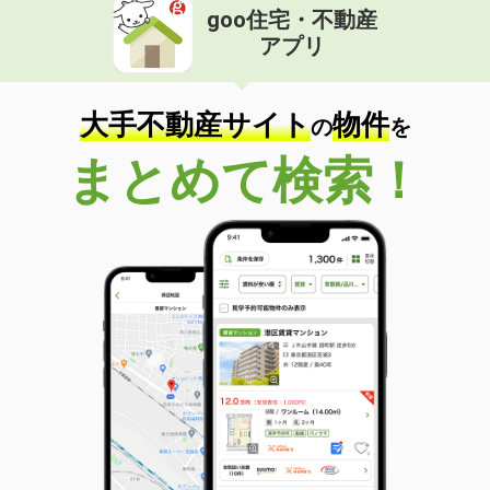
goo住宅・不動産
価 格
3,580万円
アプリ
住 所
鹿児島県鹿児島市上荒田町
専有面積
85.92m²
間取り
3LDK
大手不動産サイト
物件
の
を
鹿児島県鹿児島市照国町
まとめて検索！
価 格
600万円
住 所
鹿児島県鹿児島市照国町
専有面積
30.78m²
間取り
1K
鹿児島県鹿児島市城西２丁目
価 格
1,790万円
住 所
鹿児島県鹿児島市城西２丁目
専有面積
62.7m²
間取り
2LDK