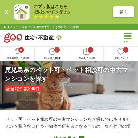
アプリ版はこちら
開く
複数社の物件を探せる！
NTTグループ運営の不動産総合サイト goo住宅・不動産
0
0
0
0
最近検索した条件
最近見た物件
保存した条件
お気に入り
鹿児島県のペット可・ペット相談可の中古マ
ンションを探す
該当物件数340件
ペット可・ペット相談可の中古マンションをお探しではありませ
んか？購入後は自身が物件の所有者になるものの、集合住宅の場
合は注意が必要。ほかの入居者からクレームが入る恐れがあるの