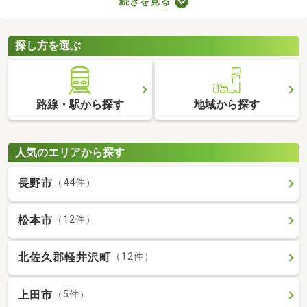
続きを見る
で、大切な家族と引っ越す際は、ペット可の物件を選ぶことが大
切です。ここでペット可・ペット相談可の中古マンションを紹介
するので、ペットと快適に暮らせるお部屋を見つけてください
探し方を選ぶ
ね。
路線・駅から探す
地域から探す
人気のエリアから探す
長野市
（44件）
松本市
（12件）
北佐久郡軽井沢町
（12件）
上田市
（5件）