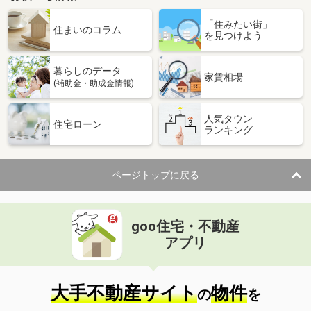
「住みたい街」
住まいのコラム
を見つけよう
暮らしのデータ
家賃相場
(補助金・助成金情報)
人気タウン
住宅ローン
ランキング
ページトップに戻る
goo住宅・不動産
アプリ
大手不動産サイト
物件
の
を