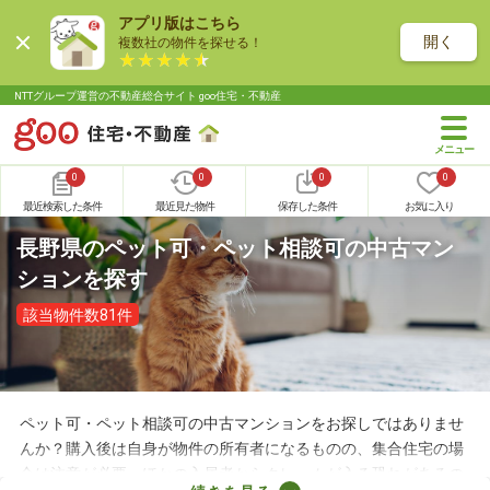
アプリ版はこちら
開く
複数社の物件を探せる！
NTTグループ運営の不動産総合サイト goo住宅・不動産
0
0
0
0
最近検索した条件
最近見た物件
保存した条件
お気に入り
長野県のペット可・ペット相談可の中古マン
ションを探す
該当物件数81件
ペット可・ペット相談可の中古マンションをお探しではありませ
んか？購入後は自身が物件の所有者になるものの、集合住宅の場
合は注意が必要。ほかの入居者からクレームが入る恐れがあるの