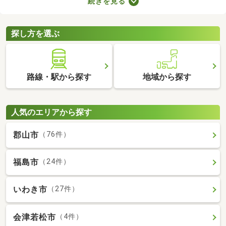
続きを見る
で、大切な家族と引っ越す際は、ペット可の物件を選ぶことが大
切です。ここでペット可・ペット相談可の中古マンションを紹介
するので、ペットと快適に暮らせるお部屋を見つけてください
探し方を選ぶ
ね。
路線・駅から探す
地域から探す
人気のエリアから探す
郡山市
（76件）
福島市
（24件）
いわき市
（27件）
会津若松市
（4件）