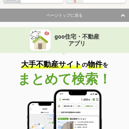
ページトップに戻る
goo住宅・不動産
アプリ
大手不動産サイト
物件
の
を
まとめて検索！