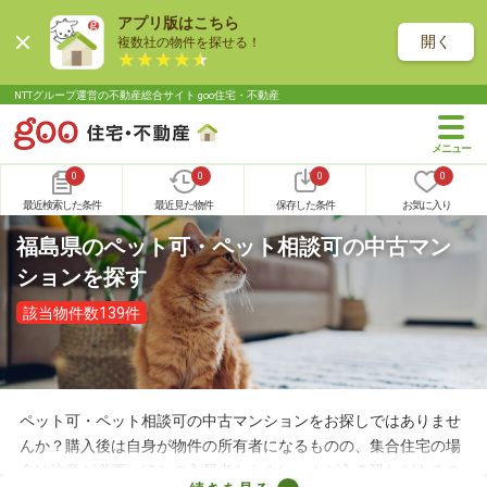
アプリ版はこちら
開く
複数社の物件を探せる！
NTTグループ運営の不動産総合サイト goo住宅・不動産
0
0
0
0
最近検索した条件
最近見た物件
保存した条件
お気に入り
福島県のペット可・ペット相談可の中古マン
ションを探す
該当物件数139件
ペット可・ペット相談可の中古マンションをお探しではありませ
んか？購入後は自身が物件の所有者になるものの、集合住宅の場
合は注意が必要。ほかの入居者からクレームが入る恐れがあるの