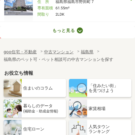
住 所
福島県福島市野田町７
専有面積
61.55m²
間取り
2LDK
福島県郡山市虎丸町
もっと見る
価 格
1,200万円
住 所
福島県郡山市虎丸町
goo住宅・不動産
中古マンション
福島県
専有面積
79.58m²
福島県のペット可・ペット相談可の中古マンションを探す
間取り
4LDK
お役立ち情報
福島県郡山市大町２
「住みたい街」
価 格
750万円
住まいのコラム
を見つけよう
住 所
福島県郡山市大町２
専有面積
52.25m²
暮らしのデータ
間取り
3DK
家賃相場
(補助金・助成金情報)
人気タウン
住宅ローン
ランキング