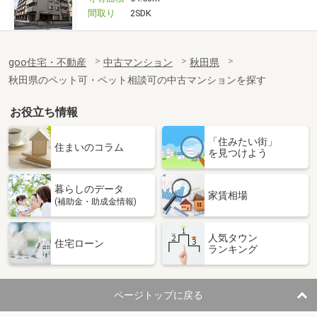
間取り
2SDK
goo住宅・不動産
中古マンション
秋田県
秋田県のペット可・ペット相談可の中古マンションを探す
お役立ち情報
「住みたい街」
住まいのコラム
を見つけよう
暮らしのデータ
家賃相場
(補助金・助成金情報)
人気タウン
住宅ローン
ランキング
ページトップに戻る