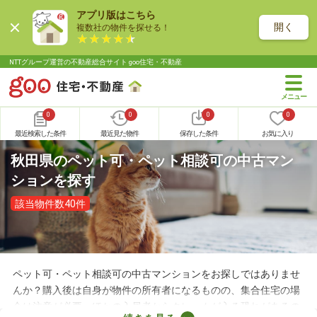
アプリ版はこちら
開く
複数社の物件を探せる！
NTTグループ運営の不動産総合サイト goo住宅・不動産
0
0
0
0
最近検索した条件
最近見た物件
保存した条件
お気に入り
秋田県のペット可・ペット相談可の中古マン
ションを探す
該当物件数40件
ペット可・ペット相談可の中古マンションをお探しではありませ
んか？購入後は自身が物件の所有者になるものの、集合住宅の場
合は注意が必要。ほかの入居者からクレームが入る恐れがあるの