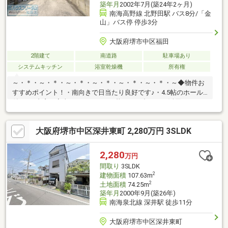
築年月
2002年7月(築24年2ヶ月)
南海高野線 北野田駅 バス8分/「金
山」バス停 停歩3分
大阪府堺市中区福田
2階建て
南道路
駐車場あり
システムキッチン
浴室乾燥機
所有権
～・＊・～・＊・～・＊・～・＊・～・＊・～・＊・～◆物件お
すすめポイント！・南向きで日当たり良好です♪・4.5帖のホール
付き♪ 書斎や家事スペースなど、暮らしに合わせて活用できま
す！・屋根裏収納付き！季節用品や使用頻度の少ない荷物もすっ
きり収納できます♪◆リフォーム箇所(2026年7月)ガスコンロ交換
大阪府堺市中区深井東町 2,280万円 3SLDK
／ウォシュレット交換／インターホン交換クロス張替／CF張替／
ハウスクリーニング 他ハウスフリーダムは【東証スタンダード
上場企業】です。不動産購入や住宅ローンについては、ハウスフ
2,280
万円
リーダムにお任せ下さい。（ご来店の際は、店舗前に大型駐車場
間取り
3SLDK
を完備しております！）
2
建物面積
107.63m
2
土地面積
74.25m
築年月
2000年9月(築26年)
南海泉北線 深井駅 徒歩11分
大阪府堺市中区深井東町