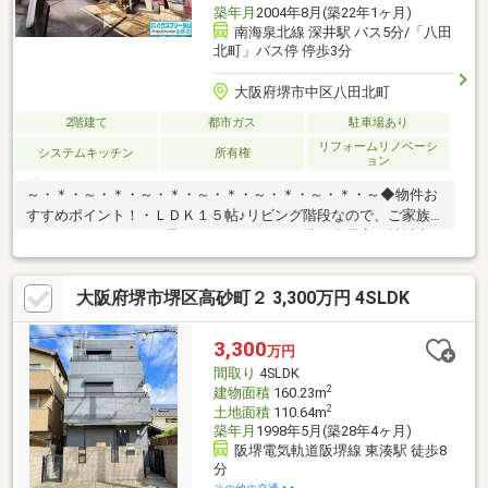
築年月
2004年8月(築22年1ヶ月)
南海泉北線 深井駅 バス5分/「八田
北町」バス停 停歩3分
大阪府堺市中区八田北町
2階建て
都市ガス
駐車場あり
リフォームリノベーシ
システムキッチン
所有権
ョン
～・＊・～・＊・～・＊・～・＊・～・＊・～・＊・～◆物件お
すすめポイント！・ＬＤＫ１５帖♪リビング階段なので、ご家族の
コミュニケーションも取りやすいです♪・２階は全居室６帖以上の
広々としたお部屋です！広々としたお部屋は、様々な使い方がで
きますよ♪◆リフォーム箇所(２０２６年２月)・IHコンロ交換・ウ
大阪府堺市堺区高砂町２ 3,300万円 4SLDK
ォシュレット交換・クロス張替・TVモニターホン交換・ハウスク
リーニング他ハウスフリーダムは【東証スタンダード上場企業】
です。不動産購入や住宅ローンについては、ハウスフリーダムに
3,300
万円
お任せ下さい。（ご来店の際は、店舗前に大型駐車場を完備して
間取り
4SLDK
おります！）
2
建物面積
160.23m
2
土地面積
110.64m
築年月
1998年5月(築28年4ヶ月)
阪堺電気軌道阪堺線 東湊駅 徒歩8
分