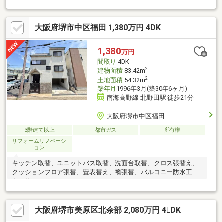
全面貼替。外壁・バルコニー防水塗装なども実施された、気持ち
よく新生活を始められる住まいです。●南海本線「湊」駅徒歩9分
大阪府堺市中区福田 1,380万円 4DK
徒歩で駅を利用でき、通勤・通学にも便利な立地。車だけに頼ら
ず生活できるのも嬉しいポイントです。●洋室3室＋和室＋納戸の
ゆとりある間取り12.5帖のLDKを中心に、6帖の洋室3室と6帖の和
1,380
万円
室を配置。さらに納戸や各所収納も備え、ご家族で使いやすい間
間取り
4DK
取りです。●スーパー徒歩圏内でお買い物便利日之出屋御
2
建物面積
83.42m
2
土地面積
54.32m
築年月
1996年3月(築30年6ヶ月)
南海高野線 北野田駅 徒歩21分
大阪府堺市中区福田
3階建て以上
都市ガス
所有権
リフォームリノベーシ
ョン
キッチン取替、ユニットバス取替、洗面台取替、クロス張替え、
クッションフロア張替、畳表替え、襖張替、バルコニー防水工
事 他
大阪府堺市美原区北余部 2,080万円 4LDK