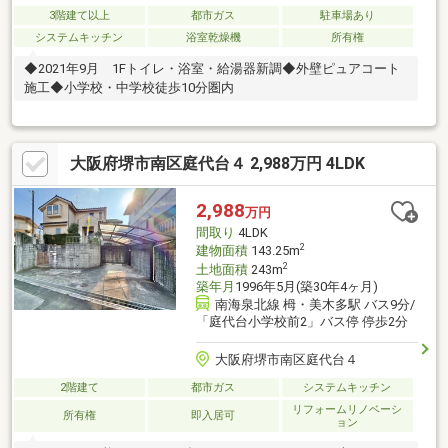
3階建て以上
都市ガス
駐車場あり
システムキッチン
浴室乾燥機
所有権
◆2021年9月 1Fトイレ・浴室・給湯器新調◆外壁ピュアコート
施工◆小学校・中学校徒歩10分圏内
大阪府堺市南区庭代台４ 2,988万円 4LDK
2,988
万円
間取り
4LDK
2
建物面積
143.25m
2
土地面積
243m
築年月
1996年5月(築30年4ヶ月)
南海泉北線 栂・美木多駅 バス9分/
「庭代台小学校前2」バス停 停歩2分
大阪府堺市南区庭代台４
2階建て
都市ガス
システムキッチン
リフォームリノベーシ
所有権
即入居可
ョン