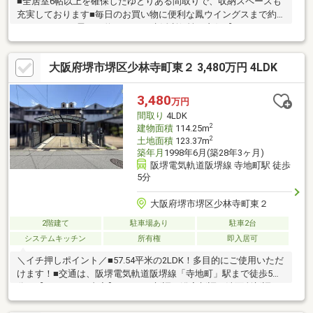
■全居室6帖以上を確保したゆとりある間取りで、収納スペースも
充実しております■毎日のお買い物に便利な鳳ウイングスまで約
900ｍ、アリオ鳳まで約1300ｍと生活利便性も良好【リフォー
ム 2026年8月完了予定】キッチン・浴室・洗面台・トイレ新調
／給湯器交換／クロス全室張替／網戸張替／ハウスクリーニング
大阪府堺市堺区少林寺町東２ 3,480万円 4LDK
／外壁塗装／コーキング打ち替え通勤・通学はもちろん、休日の
お出かけやショッピングも身近に楽しめる、ファミリーに嬉しい
住環境が整っています。鳳小学校 約600ｍ鳳中学校 約350ｍ資
3,480
万円
金計画やローンのご相談も承っております。どうぞ安心してご相
間取り
4LDK
談ください。
2
建物面積
114.25m
2
土地面積
123.37m
築年月
1998年6月(築28年3ヶ月)
阪堺電気軌道阪堺線 寺地町駅 徒歩
5分
大阪府堺市堺区少林寺町東２
2階建て
駐車場あり
駐車2台
システムキッチン
所有権
即入居可
＼イチ押しポイント／■57.54平米の2LDK！多目的にご使用いただ
けます！■交通は、阪堺電気軌道阪堺線「寺地町」駅まで徒歩5
分！【リフォーム内容】キッチン新調、浴室新調、洗面所新調、
トイレ新調、建具、床、壁、畳表替、全面クリーニング外壁全面