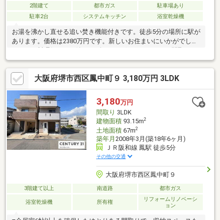
2階建て
都市ガス
駐車場あり
駐車2台
システムキッチン
浴室乾燥機
お湯を沸かし直せる追い焚き機能付きです。徒歩5分の場所に駅が
あります。価格は2380万円です。新しいお住まいにいかがでしょ
うか。お料理好きには嬉しいダイニングキッチンのある間取りに
なっております。84.44平米程の建物面積でスペースも十分。シス
テムキッチンは使いやすく汚れにくいのでご好評です。1坪以上の
大阪府堺市西区鳳中町９ 3,180万円 3LDK
ゆとりある浴室で心身ともにリラックスできる住宅です。
3,180
万円
間取り
3LDK
2
建物面積
93.15m
2
土地面積
67m
築年月
2008年3月(築18年6ヶ月)
ＪＲ阪和線 鳳駅 徒歩5分
その他の交通
大阪府堺市西区鳳中町９
3階建て以上
南道路
都市ガス
リフォームリノベーシ
浴室乾燥機
所有権
ョン