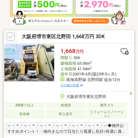
---*----*----*----*----*----*御内覧ご希望の際は、お気軽にお問い合わ
せ下さい。
大阪府堺市東区北野田 1,668万円 3DK
1,668
万円
間取り
3DK
2
建物面積
63.06m
2
土地面積
41.54m
築年月
2001年4月(築25年5ヶ月)
南海高野線 北野田駅 徒歩12分
その他の交通
大阪府堺市東区北野田
3階建て以上
南道路
都市ガス
リフォームリノベーシ
所有権
即入居可
ョン
～・＊・～・＊・～・＊・～・＊・～・＊・～・＊・～◆物件お
すすめポイント！・南向きなので日当たり風通し良好♪快適に過ご
していただけます♪・スーパーやドラッグストアなどの近隣商業施