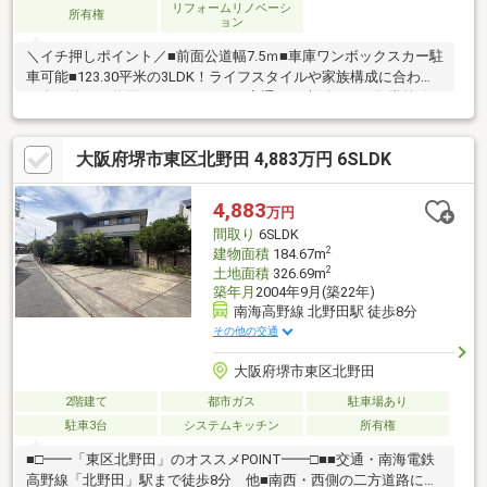
リフォームリノベーシ
所有権
ョン
＼イチ押しポイント／■前面公道幅7.5ｍ■車庫ワンボックスカー駐
車可能■123.30平米の3LDK！ライフスタイルや家族構成に合わせ
て多目的にご使用いただけます！■交通は、大阪メトロ御堂筋線
「新金岡」駅まで徒歩8分の物件です！【リフォーム内容】壁、天
井クロス貼替え【LDK・洋室・1階ホール・車庫】、2階トイレ洗
大阪府堺市東区北野田 4,883万円 6SLDK
浄便座新調他＼周辺環境のピックアップ／◆小学校…新金岡小学
校まで約500ｍ◆中学校…金岡南中学校まで約1100ｍ◆スーパー…
サンプラザ金岡店まで約410ｍ◆コンビニ…セブンイレブン堺金岡
4,883
万円
町店まで約330ｍ
間取り
6SLDK
2
建物面積
184.67m
2
土地面積
326.69m
築年月
2004年9月(築22年)
南海高野線 北野田駅 徒歩8分
その他の交通
大阪府堺市東区北野田
2階建て
都市ガス
駐車場あり
駐車3台
システムキッチン
所有権
■□━━「東区北野田」のオススメPOINT━━□■■交通・南海電鉄
高野線「北野田」駅まで徒歩8分 他■南西・西側の二方道路に面