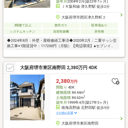
築年月
2004年2月(築22年7ヶ月)
ＪＲ阪和線 津久野駅 徒歩2分
大阪府堺市西区津久野町２
3階建て以上
都市ガス
駐車場あり
システムキッチン
浴室乾燥機
所有権
◆2024年8月：外壁・屋根修繕工事済◆2020年2月：二重サッシ交
換工事※1階賃貸中：117200円（月額）【周辺環境】●セブンイレ
ブン 堺津久野駅前店まで約240ｍ●イトーヨーカドー 津久野店ま
で約450ｍ●サンディ 津久野店まで約600ｍ●堺市立総合医療セン
ターまで約600ｍご内覧ご希望の際は、お気軽にお問い合わせく
大阪府堺市東区南野田 2,380万円 4DK
ださい！
2,380
万円
間取り
4DK
2
建物面積
84.44m
2
土地面積
84.62m
築年月
1999年4月(築27年5ヶ月)
南海高野線 北野田駅 徒歩5分
その他の交通
大阪府堺市東区南野田