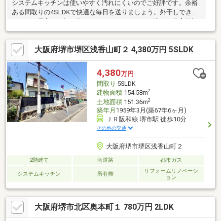
システムキッチンは使いやすく汚れにくいのでご好評です。余裕
ある間取りの4SLDKで快適な毎日を送りましょう。外干しできな
いときも居室の一部を物干しスペースにしなくて済む、浴室乾燥
機付きの物件です。入浴時間を気にする必要のない追焚機能のあ
る浴室です。中古の戸建て物件は、経済的なメリットが大きいの
大阪府堺市堺区浅香山町２ 4,380万円 5SLDK
が特徴です。キッチンに窓があるので熱やにおいがこもらずいつ
でも快適に。こちらは都市近郊にあるので、高いブランドイメー
ジが自慢です。
4,380
万円
間取り
5SLDK
2
建物面積
154.58m
2
土地面積
151.36m
築年月
1959年3月(築67年6ヶ月)
ＪＲ阪和線 堺市駅 徒歩10分
その他の交通
大阪府堺市堺区浅香山町２
2階建て
南道路
都市ガス
リフォームリノベーシ
システムキッチン
所有権
ョン
大阪府堺市北区奥本町１ 780万円 2LDK