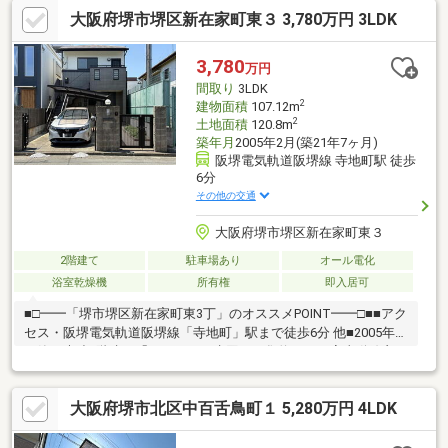
塗装、屋根塗装等＼周辺環境のピックアップ／◆小学校…少林寺
大阪府堺市堺区新在家町東３ 3,780万円 3LDK
小学校まで240m◆中学校…陵西中学校まで950m◆スーパー…サン
プラザ堺少林寺町西店まで470m◆コンビニ…ファミリーマート堺
中之町東店まで350m＼ユースフルって／１．購入・売却・賃貸の
3,780
万円
安心オールサポート♪２．住宅ローン取扱い銀行と多数連携で低金
間取り
3LDK
利の比較可能♪
2
建物面積
107.12m
2
土地面積
120.8m
築年月
2005年2月(築21年7ヶ月)
阪堺電気軌道阪堺線 寺地町駅 徒歩
6分
その他の交通
大阪府堺市堺区新在家町東３
2階建て
駐車場あり
オール電化
浴室乾燥機
所有権
即入居可
■□━━「堺市堺区新在家町東3丁」のオススメPOINT━━□■■アク
セス・阪堺電気軌道阪堺線「寺地町」駅まで徒歩6分 他■2005年2
月築、木造2階建て「3LDK」。■水回りが集約され、家事動線良
好。■外階段から、2階洋室(約12.5帖)にアクセス可能。■1台駐車
可能です(車種による)。■2026年5月内装リフォーム内容・新調：
大阪府堺市北区中百舌鳥町１ 5,280万円 4LDK
キッチン、ユニットバス、洗面化粧台、トイレ(1・2階)
TVモニター付きインターホン、コンセント・スイッチ、分電盤・
張替：クロス(全室)、フロアタイル(LDK・洋室・廊下・和室板