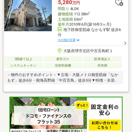
5,280
万円
間) CF(トイレ、洗面所)・その他：ハウスクリーニング
間取り
4LDK
2
建物面積
112.58m
2
土地面積
65m
築年月
2010年6月(築16年3ヶ月)
地下鉄御堂筋線 なかもず駅 徒歩6
分
その他の交通
大阪府堺市北区中百舌鳥町１
3階建て以上
都市ガス
駐車場あり
システムキッチン
浴室乾燥機
所有権
－物件のおすすめポイント－▼立地・大阪メトロ御堂筋線「なか
もず」徒歩6分・南海高野線「中百舌鳥」徒歩5分▼特徴・全居室
2面以上に採光部を確保・プライバシーに配慮された2階LDK・会
話が弾む対面式キッチン・約6帖の和室付・車庫有(車種制限有)・
前面道路は幅員約6m▼設備・浴室乾燥機・TVモニタ付インター
ホン▼令和8年6月室内リフォーム済【新調】キッチン、給湯器、
洗面台 等【張替】クロス(LDK・洗面所・トイレ) 等【その他】ハ
ウスクリーニング■ ご希望の住まい探しをお手伝いします
━━━━━・・・物件の詳細・ご相談はお気軽にお問い合わせく
ださい。