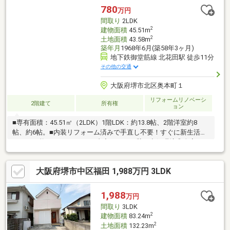
780
万円
間取り
2LDK
2
建物面積
45.51m
2
土地面積
43.58m
築年月
1968年6月(築58年3ヶ月)
地下鉄御堂筋線 北花田駅 徒歩11分
その他の交通
大阪府堺市北区奥本町１
リフォームリノベーシ
2階建て
所有権
ョン
■専有面積：45.51㎡（2LDK）1階LDK：約13.8帖、2階洋室約8
帖、約6帖。■内装リフォーム済みで手直し不要！すぐに新生活ス
タート可能です♪リフォーム内容しっくい壁で空気環境◎全室フロ
ーリングですので、ペット飼育も安心♪和室→洋室フローリングへ
給湯機交換済建具新調・ポスト新調・ハンディドアホン新調洗面
大阪府堺市中区福田 1,988万円 3LDK
台交換洗濯パン室内設置2面バルコニー＼＼収益としてお考えの方
へ／／想定賃料：68000円、管理費：5000円合計：73000円想定年
収：876000円利回り：10.95％現在賃貸募集中！
1,988
万円
間取り
3LDK
2
建物面積
83.24m
2
土地面積
132.23m