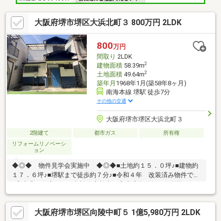
大阪府堺市堺区大浜北町３ 800万円 2LDK
800
万円
間取り
2LDK
2
建物面積
58.39m
2
土地面積
49.64m
築年月
1968年1月(築58年8ヶ月)
南海本線 堺駅 徒歩7分
その他の交通
大阪府堺市堺区大浜北町３
2階建て
都市ガス
所有権
リフォームリノベーシ
ョン
◆◎◆ 物件見学会実施中 ◆◎◆■土地約１５．０坪♪■建物約
１７．６坪♪■堺駅まで徒歩約７分♪■令和４年 改装済み物件です
♪◎◆◎ 住宅ローン相談会実施中 ◎◆◎物件探しと同様に、
お金のことは不動産購入について大事なことです。まずクリアに
なれば、後は気に入る物件を探すだけですね。去年の年収が分か
大阪府堺市堺区向陵中町５ 1億5,980万円 2LDK
ればある程度借入可能な金額が分かります。お気軽にお問い合わ