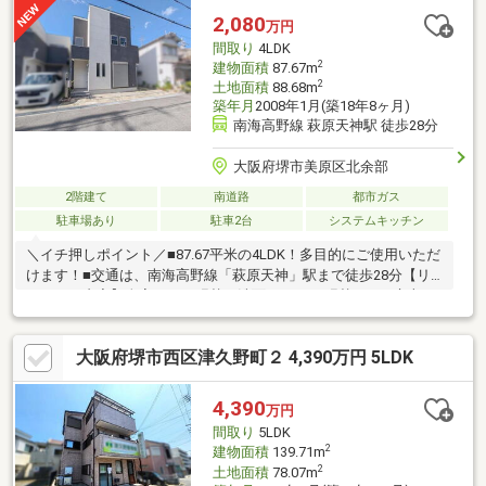
2,080
万円
間取り
4LDK
2
建物面積
87.67m
2
土地面積
88.68m
築年月
2008年1月(築18年8ヶ月)
南海高野線 萩原天神駅 徒歩28分
大阪府堺市美原区北余部
2階建て
南道路
都市ガス
駐車場あり
駐車2台
システムキッチン
＼イチ押しポイント／■87.67平米の4LDK！多目的にご使用いただ
けます！■交通は、南海高野線「萩原天神」駅まで徒歩28分【リ
フォーム内容】全室クロス張替、洗面トイレCF張替、LDK床上
張、洗面台・トイレ入替、畳表替、襖張替、障子張替、ハウスク
リーニング等＼周辺環境のピックアップ／◆小学校…美原西小学
大阪府堺市西区津久野町２ 4,390万円 5LDK
校まで約260ｍ◆中学校…美原中学校まで約1000ｍ◆ショッピン
グ施設…ららぽーと堺まで約950ｍ◆コンビニ…ローソン美原阿弥
店まで約450ｍ＼ユースフルって／１．購入・売却・賃貸の安心
4,390
万円
オールサポート２．住宅ローン取扱い銀行と多数連携で低金利の
間取り
5LDK
比較可能
2
建物面積
139.71m
2
土地面積
78.07m