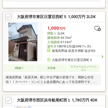
した、明るく開放感のあるロケーション■ゆとりある6LDK+2Sの
住空間・収納が豊富に設けられていて、片付いた暮らしが叶いそ
うです・内装リフォームが行われています■駐車スペース3台分有
大阪府堺市東区日置荘西町５ 1,000万円 2LDK
(車種による)■リフォーム内容(2026年9月完了予定)【交換】食器
洗乾燥機、コンロ、インターホン【張替】洋室4部屋クロス(壁・
天井)、和室クロス(壁)■周辺環境・堺市立野田小学校 徒歩5分(約
1,000
万円
400m)・堺市立野田中学校 徒歩7分(約550m)
間取り
2LDK
2
建物面積
69.72m
2
土地面積
67.23m
築年月
1987年2月(築39年7ヶ月)
南海高野線 萩原天神駅 徒歩9分
大阪府堺市東区日置荘西町５
リフォームリノベーシ
2階建て
所有権
ョン
南海高野線「萩原天神」駅に中古戸建の登場です。閑静な住宅
街！！スーパー・コンビニも徒歩圏内にあって生活便利です。内
覧できます！お気軽にお問い合わせください！ガス・・・集中プ
ロパンガス
大阪府堺市西区浜寺船尾町西１ 1,780万円 4DK