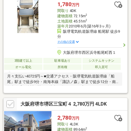
1,780
万円
間取り
4DK
2
建物面積
72.15m
2
土地面積
45.51m
築年月
2010年6月(築16年3ヶ月)
阪堺電気軌道阪堺線 船尾駅 徒歩9
分
その他の交通
大阪府堺市西区浜寺船尾町西１
3階建て以上
駐車場あり
システムキッチン
オール電化
所有権
即入居可
月々支払い40725円～■交通アクセス・阪堺電気軌道阪堺線「船
尾」駅まで徒歩9分・南海本線「諏訪ノ森」駅まで徒歩12分・南
海本線「石津川」駅まで徒歩16分■DKは、プライバシーを確保し
やすい2階部分に配置されています。■廊下や和室、各洋室に収納
スペースが備わっています。■バルコニーは2階と3階の2ヶ所に設
大阪府堺市堺区三宝町４ 2,780万円 4LDK
置。■2025年11月、内装一部リフォーム済み！トイレなどを交換
済♪■生活利便施設が身近に揃う、ご家族で暮らしやすい住環境で
す。■周辺環境・セブンイレブン堺浜寺船尾町西店 徒歩2分・サ
2,780
万円
ンディ諏訪ノ森店 徒歩9分・浜寺東小学校 徒歩4分・浜寺船尾
間取り
4LDK
第3公園 徒歩1分
2
建物面積
89.64m