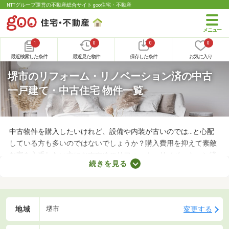
NTTグループ運営の不動産総合サイト goo住宅・不動産
1
0
0
0
最近検索した条件
最近見た物件
保存した条件
お気に入り
堺市のリフォーム・リノベーション済の中古
一戸建て・中古住宅 物件一覧
中古物件を購入したいけれど、設備や内装が古いのでは…と心配
している方も多いのではないでしょうか？購入費用を抑えて素敵
な家を入手したい方におすすめのリフォーム・リノベーション済
続きを見る
みの中古一軒家を紹介します。築年数が古くても新しい設備が整
っていたり、ニーズにあう間取りに変更されていたりするので、
快適に暮らせますよ。
地域
変更する
堺市