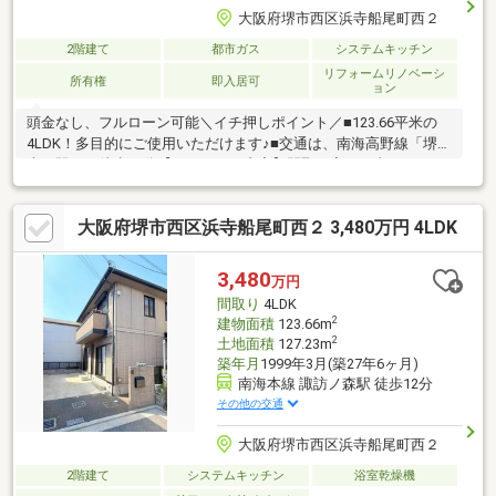
大阪府堺市西区浜寺船尾町西２
2階建て
都市ガス
システムキッチン
リフォームリノベーシ
所有権
即入居可
ョン
頭金なし、フルローン可能＼イチ押しポイント／■123.66平米の
4LDK！多目的にご使用いただけます♪■交通は、南海高野線「堺
東」駅まで徒歩17分【リフォーム内容】間取り変更工事、キッチ
ン新調、バス新調、洗面所新調、トイレ新調、クロス全て貼替、
フロアタイル張替等＼周辺環境のピックアップ／◆小学校…浜寺
大阪府堺市西区浜寺船尾町西２ 3,480万円 4LDK
小学校まで300m◆中学校…浜寺東中学校まで700m◆スーパー…サ
ンディ諏訪ノ森店まで950m◆コンビニ…セブンイレブン堺浜寺船
尾町西店まで190m＼ユースフルって／１．購入・売却・賃貸の安
3,480
万円
心オールサポート♪２．住宅ローン取扱い銀行と多数連携で低金利
間取り
4LDK
の比較可能♪
2
建物面積
123.66m
2
土地面積
127.23m
築年月
1999年3月(築27年6ヶ月)
南海本線 諏訪ノ森駅 徒歩12分
その他の交通
大阪府堺市西区浜寺船尾町西２
2階建て
システムキッチン
浴室乾燥機