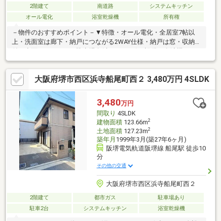
2階建て
南道路
システムキッチン
オール電化
浴室乾燥機
所有権
－物件のおすすめポイント－▼特徴・オール電化・全居室7帖以
上・洗面室は廊下・納戸につながる2WAY仕様・納戸は窓・収納
付・南面バルコニー・駐車場有(車種による)▼設備・食洗機・IH
コンロ・浴室乾燥機・WIC▼内外装リフォーム履歴【2024年6
月】 ＜貼替＞全室クロス、フローリング(洗面所・トイレ・和室
大阪府堺市西区浜寺船尾町西２ 3,480万円 4SLDK
除く) ＜新調＞キッチン、UB、洗面台、トイレ 等【2025年1
月】・外壁塗装、屋根葺き替え 他■ ご希望の住まい探しをお手伝
いします ━━━━━・・・物件の詳細・ご相談はお気軽にお問い
3,480
万円
合わせください。
間取り
4SLDK
2
建物面積
123.66m
2
土地面積
127.23m
築年月
1999年3月(築27年6ヶ月)
阪堺電気軌道阪堺線 船尾駅 徒歩10
分
その他の交通
大阪府堺市西区浜寺船尾町西２
2階建て
都市ガス
駐車場あり
駐車2台
システムキッチン
浴室乾燥機