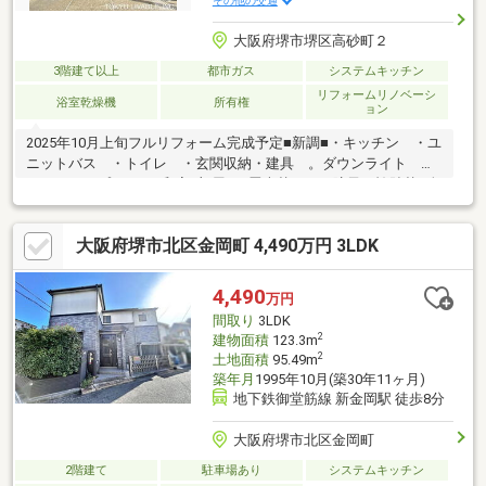
その他の交通
大阪府堺市堺区高砂町２
3階建て以上
都市ガス
システムキッチン
リフォームリノベーシ
浴室乾燥機
所有権
ョン
2025年10月上旬フルリフォーム完成予定■新調■・キッチン ・ユ
ニットバス ・トイレ ・玄関収納・建具 。ダウンライト ・
コンセントプレート■和室3部屋■・畳表替え ・障子、襖貼替■全
室クロス貼替■全室フローリング上貼り（階段除く）■間取変更
（５LDK→６LDK）～おすすめポイント～◆土地面積110.64㎡
大阪府堺市北区金岡町 4,490万円 3LDK
（約33.46坪）◆建物面積160.23㎡（約48.46坪） 1階54.81㎡ 2
階54.81㎡ 3階50.61㎡◆平成10年5月建築◆ダイワハウス施工の
中古戸建て◆阪堺線「東湊」駅まで徒歩8分
4,490
万円
間取り
3LDK
2
建物面積
123.3m
2
土地面積
95.49m
築年月
1995年10月(築30年11ヶ月)
地下鉄御堂筋線 新金岡駅 徒歩8分
大阪府堺市北区金岡町
2階建て
駐車場あり
システムキッチン