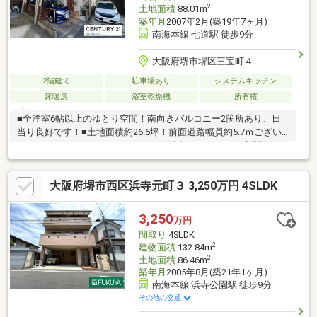
2
土地面積
88.01m
築年月
2007年2月(築19年7ヶ月)
南海本線 七道駅 徒歩9分
大阪府堺市堺区三宝町４
2階建て
駐車場あり
システムキッチン
床暖房
浴室乾燥機
所有権
■全洋室6帖以上のゆとり空間！南向きバルコニー2箇所あり、日
当り良好です！■土地面積約26.6坪！前面道路幅員約5.7ｍござい
ます！《2020年7月頃 リフォーム内容》エネファーム新調／レ
ンジフード・ガスコンロ交換【周辺環境】・堺市立三宝小学校
約400ｍ(徒歩約5分)・堺市立月州中学校 約1400ｍ(徒歩約20
大阪府堺市西区浜寺元町３ 3,250万円 4SLDK
分)・堺三宝郵便局 約140ｍ・清恵会三宝病院 約700ｍ・イオ
ンモール堺鉄砲町 約650ｍ
3,250
万円
間取り
4SLDK
2
建物面積
132.84m
2
土地面積
86.46m
築年月
2005年8月(築21年1ヶ月)
南海本線 浜寺公園駅 徒歩9分
その他の交通