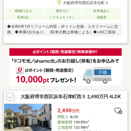
大阪府堺市西区浜寺元町３
3階建て以上
都市ガス
駐車場あり
駐車2台
システムキッチン
床暖房
◆令和3年7月リフォーム内容：2Fトイレ交換、エネファームに交
換。◆車庫2台分あり。（駐車台数は車種による）◆LDK三面採
光、各洋室二面採光につき日当り良好♪◆徒歩4分圏内に小学校、
公園があり子育て環境良好です。※S：納戸。※写真中の家具等の
調度品は売買対象に含まれません。【周辺環境】●堺市立浜寺昭
和小学校まで約200ｍ●堺市立浜寺昭和小学校まで約650ｍ●堺浜寺
昭和郵便局まで約290ｍ●ローソン 堺浜寺元町一丁店まで約450ｍ
●コーナンPRO浜寺元町店まで約550ｍ●ウエルシア堺鳳中町店ま
で約850ｍ●日之出屋 羽衣店まで約1200ｍ●北浜公園まで約300ｍ
大阪府堺市西区浜寺石津町西５ 2,490万円 4LDK
2,490
万円
間取り
4LDK
2
建物面積
108.85m
2
土地面積
120.98m