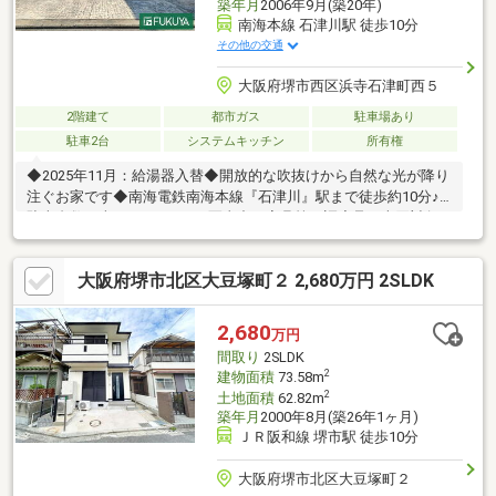
築年月
2006年9月(築20年)
南海本線 石津川駅 徒歩10分
その他の交通
大阪府堺市西区浜寺石津町西５
2階建て
都市ガス
駐車場あり
駐車2台
システムキッチン
所有権
◆2025年11月：給湯器入替◆開放的な吹抜けから自然な光が降り
注ぐお家です◆南海電鉄南海本線『石津川』駅まで徒歩約10分♪※
駐車台数は車種によります※写真中の家具等の調度品は売買対象
に含まれません【周辺環境】●堺市立浜寺小学校まで約1000ｍ●堺
市立浜寺南中学校まで約2600ｍ●セブン-イレブン 堺浜寺諏訪森町
大阪府堺市北区大豆塚町２ 2,680万円 2SLDK
店まで約600ｍ●ウエルシア堺諏訪ノ森店まで約650ｍ●イオンタウ
ン諏訪の森店まで約750ｍ●サンディ 諏訪ノ森店まで約1000ｍ●堺
浜寺石津郵便局まで約800ｍご内覧ご希望の際は、お気軽にお問
2,680
万円
い合わせください。
間取り
2SLDK
2
建物面積
73.58m
2
土地面積
62.82m
築年月
2000年8月(築26年1ヶ月)
ＪＲ阪和線 堺市駅 徒歩10分
大阪府堺市北区大豆塚町２