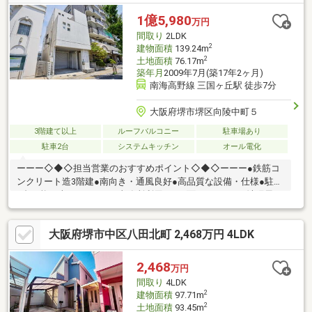
せ下さいませ。
1億5,980
万円
間取り
2LDK
2
建物面積
139.24m
2
土地面積
76.17m
築年月
2009年7月(築17年2ヶ月)
南海高野線 三国ヶ丘駅 徒歩7分
大阪府堺市堺区向陵中町５
3階建て以上
ルーフバルコニー
駐車場あり
駐車2台
システムキッチン
オール電化
ーーー◇◆◇担当営業のおすすめポイント◇◆◇ーーー●鉄筋コ
ンクリート造3階建●南向き・通風良好●高品質な設備・仕様●駐車
3台可能（車種による）●事務所利用可●両面バルコニー●沖縄風ホ
テルライク
大阪府堺市中区八田北町 2,468万円 4LDK
2,468
万円
間取り
4LDK
2
建物面積
97.71m
2
土地面積
93.45m