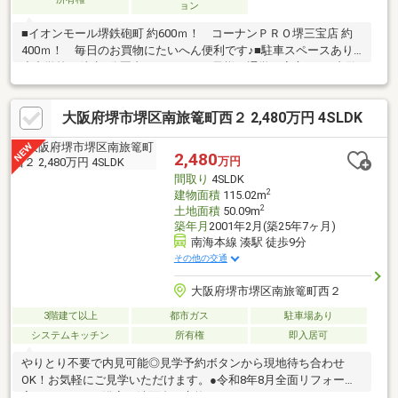
ョン
■イオンモール堺鉄砲町 約600ｍ！ コーナンＰＲＯ堺三宝店 約
400ｍ！ 毎日のお買物にたいへん便利です♪■駐車スペースあり■
小中学校は徒歩9分圏内ですので、お子様の通学も安心です♪内覧
は事前にお電話でご予約ください。お問合せお待ちしておりま
す！
大阪府堺市堺区南旅篭町西２ 2,480万円 4SLDK
2,480
万円
間取り
4SLDK
2
建物面積
115.02m
2
土地面積
50.09m
築年月
2001年2月(築25年7ヶ月)
南海本線 湊駅 徒歩9分
その他の交通
大阪府堺市堺区南旅篭町西２
3階建て以上
都市ガス
駐車場あり
システムキッチン
所有権
即入居可
やりとり不要で内見可能◎見学予約ボタンから現地待ち合わせ
OK！お気軽にご見学いただけます。●令和8年8月全面リフォーム
完了キッチン・浴室・洗面台を交換し、フロアタイルやクロスも