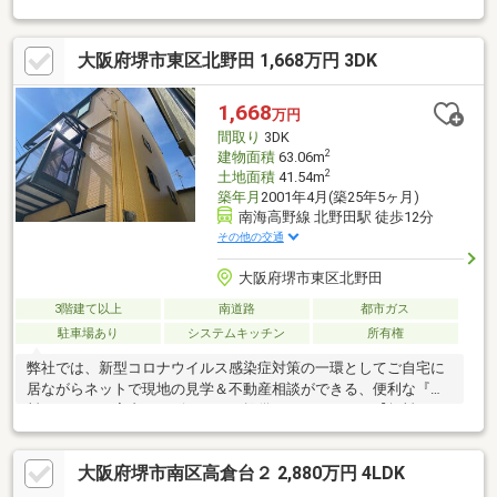
設が充実しており、利便性の良い環境でございます♪◆リフォー
ム箇所(２０２６年１月)・洗面化粧台・TVモニターホン交換・ク
大阪府堺市東区北野田 1,668万円 3DK
ロス貼替・畳表替・ハウスクリーニングハウスフリーダムは【東
証スタンダード上場企業】です。不動産購入や住宅ローンについ
ては、ハウスフリーダムにお任せ下さい。（ご来店の際は、店舗
1,668
万円
前に大型駐車場を完備しております！）
間取り
3DK
2
建物面積
63.06m
2
土地面積
41.54m
築年月
2001年4月(築25年5ヶ月)
南海高野線 北野田駅 徒歩12分
その他の交通
大阪府堺市東区北野田
3階建て以上
南道路
都市ガス
駐車場あり
システムキッチン
所有権
弊社では、新型コロナウイルス感染症対策の一環としてご自宅に
居ながらネットで現地の見学＆不動産相談ができる、便利な『無
料オンライン案内サービス』をご提供しております。【無料オン
ライン案内サービスとは！？】映像＋音声により、当社担当スタ
ッフとリアルタイムにご案内ができるサービスです。来店による
大阪府堺市南区高倉台２ 2,880万円 4LDK
打ち合わせが不要なため、自宅からご都合の良い日時に相談する
ことが可能です。当社スタッフがビデオ通話にて、ご説明いたし