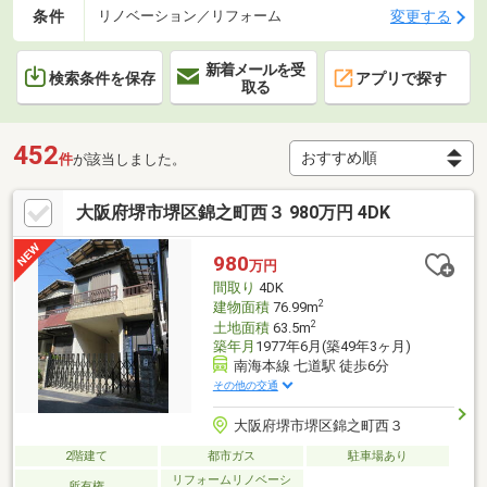
条件
変更する
リノベーション／リフォーム
新着メールを受
検索条件を保存
アプリで探す
取る
452
件
が該当しました。
大阪府堺市堺区錦之町西３ 980万円 4DK
980
万円
間取り
4DK
2
建物面積
76.99m
2
土地面積
63.5m
築年月
1977年6月(築49年3ヶ月)
南海本線 七道駅 徒歩6分
その他の交通
大阪府堺市堺区錦之町西３
2階建て
都市ガス
駐車場あり
リフォームリノベーシ
所有権