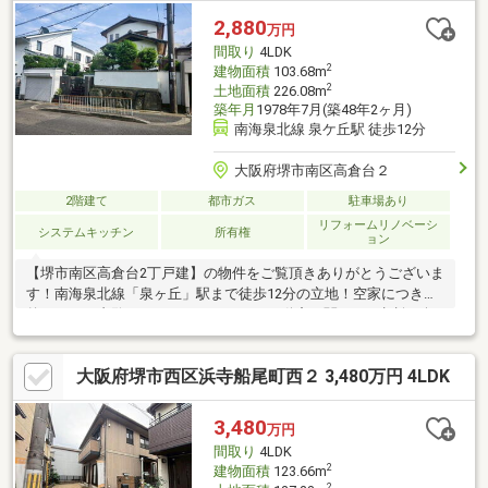
ます。お客様はご自宅のPCまたはスマートフォンの前にいるだけ
2,880
万円
でOKです。現地案内の前に担当者をLINEに友達追加するだけで、
間取り
4LDK
簡単に行うことができますのでお気軽にご相談ください♪♪
2
建物面積
103.68m
2
土地面積
226.08m
築年月
1978年7月(築48年2ヶ月)
南海泉北線 泉ケ丘駅 徒歩12分
大阪府堺市南区高倉台２
2階建て
都市ガス
駐車場あり
リフォームリノベーシ
システムキッチン
所有権
ョン
【堺市南区高倉台2丁戸建】の物件をご覧頂きありがとうございま
す！南海泉北線「泉ヶ丘」駅まで徒歩12分の立地！空家につき気
兼ねなくご内覧いただけます！＊＊＊不動産に関するご相談や無
料査定受け付け中です＊＊＊ご遠慮なく下記までお問い合わせく
ださいませ。TEL：072-247-7283【周辺環境】・パンジョまで徒
大阪府堺市西区浜寺船尾町西２ 3,480万円 4LDK
歩5分（400ｍ）・高島屋 泉北店まで徒歩9分（650ｍ）・ローソン
堺高倉台店まで徒歩7分（550ｍ）・堺市立ビッグバンまで徒歩10
分（800ｍ）・泉北高倉小学校まで徒歩11分（850ｍ）・三原台中
3,480
万円
学校まで徒歩7分（500ｍ）
間取り
4LDK
2
建物面積
123.66m
2