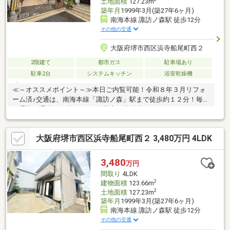
土地面積
127.23m
築年月
1999年3月(築27年6ヶ月)
南海本線 諏訪ノ森駅 徒歩12分
その他の交通
大阪府堺市西区浜寺船尾町西２
2階建て
都市ガス
駐車場あり
駐車2台
システムキッチン
浴室乾燥機
≪～オススメポイント～≫本日ご内覧可能！令和８年３月リフォ
ーム済♪交通は、南海本線「諏訪ノ森」駅まで徒歩約１２分！毎日
の通勤・通学に便利ですね♪全居室６帖以上の４ＬＤＫ！ライフス
タイルや家族構成に合わせて多目的にご使用いただけます♪駐車２
台可能です♪愛車の置き場所に困らないですね♪大和ハウス施工の
大阪府堺市西区浜寺船尾町西２ 3,480万円 4LDK
お家！閑静な住宅地で子育て家族にピッタリ！お気軽にお問い合
わせください。≪～利便性よい周辺環境～≫◆小学校…浜寺東小
学校まで徒歩６分◆中学校…浜寺中学校まで徒歩１２分◆スーパ
3,480
万円
ー…サンディ諏訪ノ森店まで徒歩１２分
間取り
4LDK
2
建物面積
123.66m
2
土地面積
127.23m
築年月
1999年3月(築27年6ヶ月)
南海本線 諏訪ノ森駅 徒歩12分
その他の交通