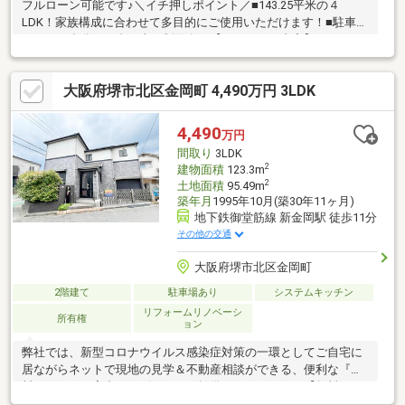
フルローン可能です♪＼イチ押しポイント／■143.25平米の４
LDK！家族構成に合わせて多目的にご使用いただけます！■駐車ス
ペース２台分（１台は車両制限有）【リフォーム内容】キッチ
ン・ユニットバス・トイレ・洗面台交換クロス張替、畳入替、美
装等＼周辺環境のピックアップ／◆小学校…堺市立庭代台小学校
大阪府堺市北区金岡町 4,490万円 3LDK
まで約300ｍ◆中学校…堺市立庭代台中学校まで約800ｍ◆スーパ
ー…万代御池台店まで約1100ｍ◆コンビニ…ファミリーマート泉
北敷物団地店まで約660ｍ＼ユースフルって／１．購入・売却・
4,490
万円
賃貸の安心オールサポート♪２．住宅ローン取扱い銀行と連携多数
間取り
3LDK
で低金利の比較可能♪
2
建物面積
123.3m
2
土地面積
95.49m
築年月
1995年10月(築30年11ヶ月)
地下鉄御堂筋線 新金岡駅 徒歩11分
その他の交通
大阪府堺市北区金岡町
2階建て
駐車場あり
システムキッチン
リフォームリノベーシ
所有権
ョン
弊社では、新型コロナウイルス感染症対策の一環としてご自宅に
居ながらネットで現地の見学＆不動産相談ができる、便利な『無
料オンライン案内サービス』をご提供しております。【無料オン
ライン案内サービスとは！？】映像＋音声により、当社担当スタ