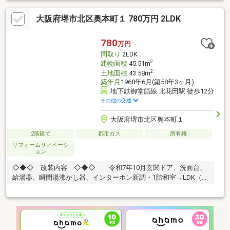
ッフとリアルタイムにご案内ができるサービスです。来店による
大阪府堺市北区奥本町１ 780万円 2LDK
打ち合わせが不要なため、自宅からご都合の良い日時に相談する
ことが可能です。当社スタッフがビデオ通話にて、ご説明いたし
ます。お客様はご自宅のPCまたはスマートフォンの前にいるだけ
780
万円
でOKです。現地案内の前に担当者をLINEに友達追加するだけで、
間取り
2LDK
簡単に行うことができますのでお気軽にご相談ください♪♪
2
建物面積
45.51m
2
土地面積
43.58m
築年月
1968年6月(築58年3ヶ月)
地下鉄御堂筋線 北花田駅 徒歩12分
その他の交通
大阪府堺市北区奥本町１
2階建て
都市ガス
所有権
リフォームリノベーシ
ョン
◇◆◇ 改装内容 ◇◆◇ 令和7年10月玄関ドア、洗面台、
給湯器、瞬間湯沸かし器、インターホン新調・1階和室→LDK（CF
仕上げ）・2階和室→洋室2室（CF仕上げ）・洗面CF張替・室内壁
全面塗装・北西側バルコニー防水塗装。●○● ライフインフォメ
ーション ●○● ●食品館アプロ 浅香山店まで約190ｍ ●ファミ
リーマート 堺東浅香山店まで約300ｍ ●キリン堂 北花田店まで
約500ｍ※1階増築未登記部分あり※切り離し同意取得済み*----*----*-