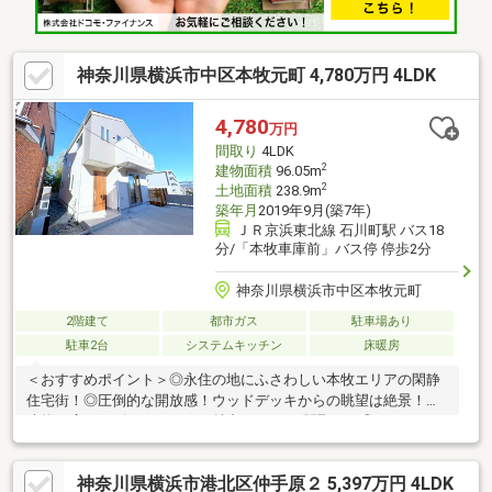
神奈川県横浜市中区本牧元町 4,780万円 4LDK
4,780
万円
間取り
4LDK
2
建物面積
96.05m
2
土地面積
238.9m
築年月
2019年9月(築7年)
ＪＲ京浜東北線 石川町駅 バス18
分/「本牧車庫前」バス停 停歩2分
神奈川県横浜市中区本牧元町
2階建て
都市ガス
駐車場あり
駐車2台
システムキッチン
床暖房
＜おすすめポイント＞◎永住の地にふさわしい本牧エリアの閑静
住宅街！◎圧倒的な開放感！ウッドデッキからの眺望は絶景！◎
建物は広いリビングルームが魅力の4LDKの間取り。◎カースペー
ス3台分付！3ナンバー車やハイルーフ車OK！◎内装リフォーム済
みで即入居可能です。＜交通アクセス＞①JR京浜東北線「根
神奈川県横浜市港北区仲手原２ 5,397万円 4LDK
岸」駅バス11分、「石川町」駅バス18分、「関内」駅バス30分