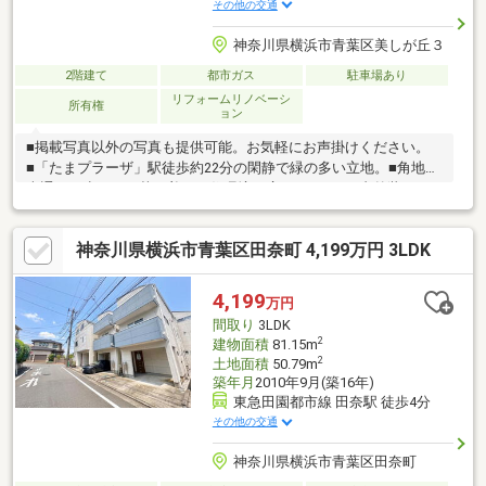
その他の交通
神奈川県横浜市青葉区美しが丘３
2階建て
都市ガス
駐車場あり
リフォームリノベーシ
所有権
ョン
■掲載写真以外の写真も提供可能。お気軽にお声掛けください。
■「たまプラーザ」駅徒歩約22分の閑静で緑の多い立地。■角地で
車通りも少なく、落ち着いた住環境が広がります！■内外装リフ
ォーム済み。木の特性を生かした3LDK。■開放的な芝生のお庭
と、約15帖のゆったりとしたLDK。【３６５日 年中無休】見学
神奈川県横浜市青葉区田奈町 4,199万円 3LDK
予約システムに対象日付が指定できない場合でも、原則即日ご対
応可能です。【住宅ローンに強い！】指定機関はなく、都市銀行
をはじめ各金融機関と取引可能！【グループ創業50年】確かな実
4,199
万円
績と安心のアフターサポートでお客様ファーストを実現いたしま
間取り
3LDK
す。
2
建物面積
81.15m
2
土地面積
50.79m
築年月
2010年9月(築16年)
東急田園都市線 田奈駅 徒歩4分
その他の交通
神奈川県横浜市青葉区田奈町