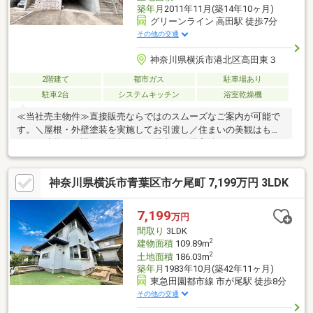
築年月
2011年11月(築14年10ヶ月)
グリーンライン 高田駅 徒歩7分
その他の交通
神奈川県横浜市港北区高田東３
2階建て
都市ガス
駐車場あり
駐車2台
システムキッチン
浴室乾燥機
≪当社売主物件≫直接販売ならではのスムーズなご案内が可能で
す。＼屋根・外壁塗装を実施してお引渡し／住まいの美観はもち
ろん、建物を保護する機能面にも配慮し、購入後のメンテナンス
負担を軽減します！■地下車庫＋前面カースペースを備えた2台駐
車可能な設計■道路から一段高い位置にあり、視線や防犯面にも
神奈川県横浜市青葉区市ケ尾町 7,199万円 3LDK
配慮■リフォーム実施でエアコン２台新設［リフォーム詳細/新規
交換］・全室クロス・床上張り・網戸・建具一部・リペア塗装・
1、2Fトイレ・和室：タタミ、障子他サッシ調整、電気系統調整
7,199
万円
他（リフォーム完了は、8月中旬予定）
間取り
3LDK
2
建物面積
109.89m
2
土地面積
186.03m
築年月
1983年10月(築42年11ヶ月)
東急田園都市線 市が尾駅 徒歩8分
その他の交通