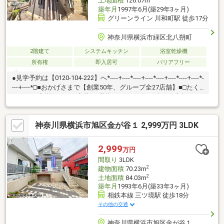
土地面積
126.07m
築年月
1997年6月(築29年3ヶ月)
グリーンライン 川和町駅 徒歩17分
神奈川県横浜市緑区北八朔町
2階建て
システムキッチン
浴室乾燥機
所有権
即入居可
バリアフリー
●見学予約は【0120-104-222】へ*----+----*----+----*----+----*----+----*-
---+----*□■おかげさまで【創業50年、グループ全27店舗】■□たく
さんのお客様からのお言葉に感謝してこれからも楽しく素敵なお
家探しをお約束します。お家探しを始めてみようと思われたらま
ずは、お気軽に東宝ハウス新横浜に相談してみませんか？何も決
神奈川県横浜市旭区金が谷１ 2,999万円 3LDK
まっていなくて大丈夫！まずはお客様の夢をお聞かせください！
「行って良かったね」と思っていただけるように、スタッフ一同
【夢に人に住まいに本気です！】お客様のお問合せをお待ちして
2,999
万円
おります☆
間取り
3LDK
2
建物面積
70.23m
2
土地面積
84.03m
築年月
1993年6月(築33年3ヶ月)
相鉄本線 三ツ境駅 徒歩18分
その他の交通
神奈川県横浜市旭区金が谷１