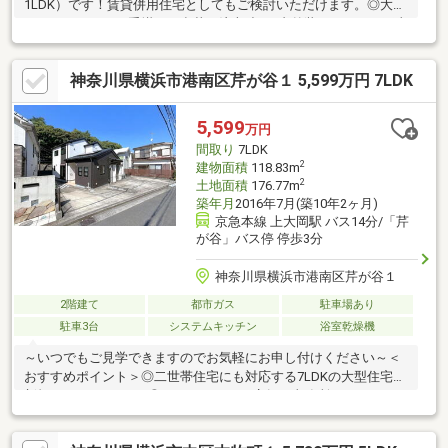
1LDK）です！賃貸併用住宅としてもご検討いただけます。◎大手
ハウスメーカーが手掛けた豪華な注文造り♪内外装リフォーム工事
を実施しました。◎最寄りのバス停よりJR鶴見駅へダイレクト！
トレッサ横浜や三ツ池公園が近くにあります。＜交通アクセス＞
神奈川県横浜市港南区芹が谷１ 5,599万円 7LDK
①JR京浜東北線、鶴見線「鶴見」駅バス12分「北寺尾七丁目」
停歩3分②東急東横線、JR横浜線「菊名」駅徒歩20分③東急東
横線「綱島」駅バス15分④JR横須賀線「新川崎」駅バス23分
5,599
万円
⑤JR横浜線、ブルーライン、東急新横浜線、東海道新幹線「新
間取り
7LDK
横浜」駅バス22分※③④⑤は「獅子ヶ谷」停歩8分
2
建物面積
118.83m
2
土地面積
176.77m
築年月
2016年7月(築10年2ヶ月)
京急本線 上大岡駅 バス14分/「芹
が谷」バス停 停歩3分
神奈川県横浜市港南区芹が谷１
2階建て
都市ガス
駐車場あり
駐車3台
システムキッチン
浴室乾燥機
～いつでもご見学できますのでお気軽にお申し付けください～＜
おすすめポイント＞◎二世帯住宅にも対応する7LDKの大型住宅を
新規リノベーション♪◎フリールームは店舗、事務所、サロン、ス
タジオなど多目的に利用可能！◎太陽光発電システム、食洗器、
床暖房など充実の住宅設備が整っています！◎敷地の両面が道路