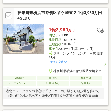
可能です♪お急ぎのご見学は、お電話からご予約いただくとスムー
ズです。内覧予約は【0120-327512】からご連絡ください。■ライ
神奈川県横浜市都筑区茅ケ崎東２ 1億3,980万円
フプランニング無料FP相談会実施中！資金計画表を基に無理のな
い住宅ローンのアドバイスをいたします。また、お客様に合う銀
4SLDK
行選びもお手伝いさせていただきます。
1億3,980
万円
間取り
4SLDK
2
建物面積
151.19m
2
土地面積
188.84m
築年月
2003年8月(築23年1ヶ月)
グリーンライン センター南駅 徒歩
11分
その他の交通
神奈川県横浜市都筑区茅ケ崎東２
2階建て
南道路
都市ガス
ルーフバルコニー
駐車場あり
駐車2台
港北ニュータウンの中心街「センター南」駅から遊歩道を歩いて
11分の好立地人気の茅ヶ崎東2丁目独逸学園近く通学便利東南角
地で陽当り良好暮らし易い平坦な立地も魅力周辺は一戸建てが建
ち並ぶ閑静な住宅地敷地広々188.84㎡（57.12坪）車庫2台付き、
南側に明るいお庭スペースも♪駐輪スペースもございます建物