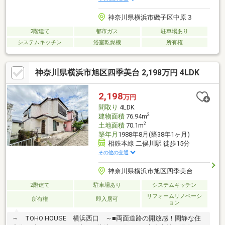
神奈川県横浜市磯子区中原３
2階建て
都市ガス
駐車場あり
システムキッチン
浴室乾燥機
所有権
神奈川県横浜市旭区四季美台 2,198万円 4LDK
2,198
万円
間取り
4LDK
2
建物面積
76.94m
2
土地面積
70.1m
築年月
1988年8月(築38年1ヶ月)
相鉄本線 二俣川駅 徒歩15分
その他の交通
神奈川県横浜市旭区四季美台
2階建て
駐車場あり
システムキッチン
リフォームリノベーシ
所有権
即入居可
ョン
～ TOHO HOUSE 横浜西口 ～■両面道路の開放感！閑静な住