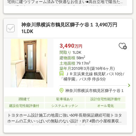
宅街に建つリフォーム済みで快適なお住まい■高台立地で陽当た
り・通風良好です■2路線利用可能な「二俣川」駅徒歩15分、駅前
には商業施設が充実しお買い物に便利です■コンパクトながら動
線が良く作業台も広く使えるL字型キッチンを採用！出し入れも楽
神奈川県横浜市鶴見区獅子ケ谷１ 3,490万円
なスライド収納■大小の公園が点在した緑豊かな住環境、穏やか
な暮らしを叶えます■カースペース1台分（車種によります）ご見
1LDK
学のご希望、資料請求、ご質問などなど、お気軽にまずはお問い
合わせください♪【 フリーダイヤル： 0120-821-930 】
3,490
万円
間取り
1LDK
2
建物面積
58m
2
土地面積
79.17m
築年月
2010年3月(築16年6ヶ月)
ＪＲ京浜東北線 鶴見駅 バス10分/
「橘学園」バス停 停歩5分
神奈川県横浜市鶴見区獅子ケ谷１
2階建て
駐車場あり
設計住宅性能評価付
建設住宅性能評価付
システムキッチン
オール電化
トヨタホーム設計施工の地震に強い60年長期保証継続可能トヨタ
ホームの工夫いっぱいの無駄のない設計・約7.4畳の小屋根裏収
納・ＬＤＫの大型パントリーと物入・主寝室の大型クロゼット
×2・4面＋吹抜け＋天井からの2面採光を取り入れた明るいリビン