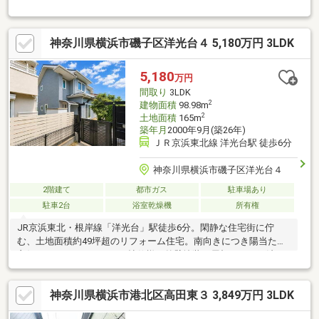
分～通勤通学に便利な好立地♪■【目の前が公園】子育てファミリ
ーに最適～間仕切りで4LDKにもなる可変型間取り♪■【便利なビル
トインガレージ付】雨に濡れないガレージ完備☆◆当日OKの見学
神奈川県横浜市磯子区洋光台４ 5,180万円 3LDK
予約は【0120-806013】へ【提携住宅ローン】 ●大手都市銀行 ●変
動金利 年0.73％●保証料０円 疾病保証付き話題のauじぶん銀行
利用可 たくさんのお客様からのお言葉に感謝してこれからも楽
5,180
万円
しく素敵なお家探しをお約束します。いつでもお客様のお問合せ
間取り
3LDK
をお待ちしております☆☆
2
建物面積
98.98m
2
土地面積
165m
築年月
2000年9月(築26年)
ＪＲ京浜東北線 洋光台駅 徒歩6分
神奈川県横浜市磯子区洋光台４
2階建て
都市ガス
駐車場あり
駐車2台
浴室乾燥機
所有権
JR京浜東北・根岸線「洋光台」駅徒歩6分。閑静な住宅街に佇
む、土地面積約49坪超のリフォーム住宅。南向きにつき陽当たり
良好、LDKはゆとりある18帖仕様。外壁塗装・屋根カバー工法・
キッチン交換・洗面／トイレ交換・全室クロス貼替など、2026年
6月リフォーム完成予定です。カースペース2台分確保。小学校や
神奈川県横浜市港北区高田東３ 3,849万円 3LDK
公園も徒歩圏に揃う、子育てにもおすすめの住環境です。