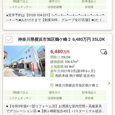
3階建て以上
都市ガス
駐車場あり
システムキッチン
浴室乾燥機
所有権
●見学予約は【0120-104-231】へ*----+----*----+----*----+----*----+----*-
---+----*□■おかげさまで【創業50年、グループ全27店舗】■□たく
さんのお客様からのお言葉に感謝してこれからも楽しく素敵なお
家探しをお約束します。お家探しを始めてみようと思われたらま
ずは、お気軽に東宝ハウス新横浜に相談してみませんか？何も決
神奈川県横浜市旭区鶴ケ峰２ 6,480万円 3SLDK
まっていなくて大丈夫！まずはお客様の夢をお聞かせください！
「行って良かったね」と思っていただけるように、スタッフ一同
【夢に人に住まいに本気です！】お客様のお問合せをお待ちして
6,480
万円
おります☆
間取り
3SLDK
2
建物面積
106.67m
2
土地面積
83.9m
築年月
2021年3月(築5年6ヶ月)
相鉄本線 鶴ケ峰駅 徒歩4分
神奈川県横浜市旭区鶴ケ峰２
3階建て以上
都市ガス
駐車場あり
システムキッチン
浴室乾燥機
所有権
■【令和3年築×一部リフォーム済】お洒落な室内空間～高級家具
でデコレーション済♪■【鶴ヶ峰駅徒歩4分】バスターミナル徒歩1