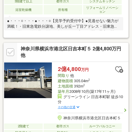
3階建て以上
都市ガス
システムキッチン
リフォームリノベーシ
浴室乾燥機
所有権
ョン
●・・・○・・・●・・・○【見学予約受付中】●見逃せない魅力が
満載！・旧東急電鉄分譲地、美しが丘一丁目アドレス・旧東急ホ
ームズ施工の洋館風な外観・人気のたまプラーザ駅が最寄り駅・
山内公園に隣接した落ち着いた住環境・リビングダイニングには
開放感のある吹抜け・お子様の遊び場や客間など多目的に使用で
神奈川県横浜市港北区日吉本町５ 2億4,800万円
きる和室・広々とした前面道路で車の出入りもスムーズ写真や資
料だけでは伝わらない、現地ならではの魅力も丁寧にご案内いた
他
します。実際に足を運んで、光や風、周辺環境の心地よさをぜひ
ご体感ください。●・・・○・・・●・・・○◇キッズコーナー完備
2億4,800
万円
◇提携駐車場あり◇ご来店プレゼントあり◇
間取り
他
2
建物面積
305.04m
2
土地面積
392m
築年月
2008年10月(築17年11ヶ月)
グリーンライン 日吉本町駅 徒歩10
分
その他の交通
神奈川県横浜市港北区日吉本町５
2階建て
都市ガス
ルーフバルコニー