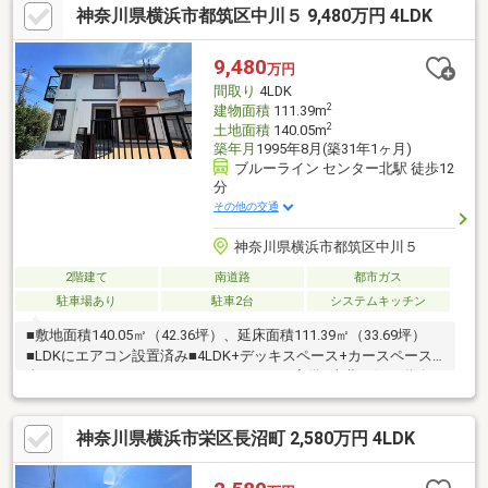
神奈川県横浜市都筑区中川５ 9,480万円 4LDK
151.19㎡、4LDK＋書斎間接照明がお洒落なリビングです！主寝
室、リビングに造付け収納付書斎にも造付けのデスク＆収納付浴
室広々1.25坪1階窓は電動シャッター付広々ルーフバルコニーも魅
9,480
万円
力■週末オープンハウス開催中■是非、ご見学にお越し下さい！
間取り
4LDK
2
建物面積
111.39m
2
土地面積
140.05m
築年月
1995年8月(築31年1ヶ月)
ブルーライン センター北駅 徒歩12
分
その他の交通
神奈川県横浜市都筑区中川５
2階建て
南道路
都市ガス
駐車場あり
駐車2台
システムキッチン
■敷地面積140.05㎡（42.36坪）、延床面積111.39㎡（33.69坪）
■LDKにエアコン設置済み■4LDK+デッキスペース+カースペース2
台■カースペースには200Vのコンセントを完備■南北両側に道路が
あり開放感のある立地■横浜市営地下鉄ブルーライン、グリーン
ライン「センター北」駅徒歩12分■横浜市営地下鉄ブルーライン
神奈川県横浜市栄区長沼町 2,580万円 4LDK
「中川」駅徒歩14分■駅前には商業施設多数あり■閑静な住宅街■
軽量鉄骨造2階建て、1997年8月築■都筑小学校が近く、子育てに
も安心な住環境※現況と図面が異なる場合は現況を優先します