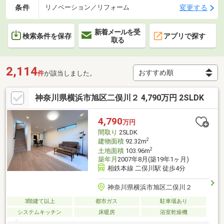
条件
変更する
リノベーション／リフォーム
新着メールを受
検索条件を保存
アプリで探す
取る
2,114
件
が該当しました。
神奈川県横浜市旭区二俣川２ 4,790万円 2SLDK
4,790
万円
間取り
2SLDK
2
建物面積
92.32m
2
土地面積
103.96m
築年月
2007年8月(築19年1ヶ月)
相鉄本線 二俣川駅 徒歩4分
神奈川県横浜市旭区二俣川２
3階建て以上
都市ガス
駐車場あり
システムキッチン
床暖房
浴室乾燥機