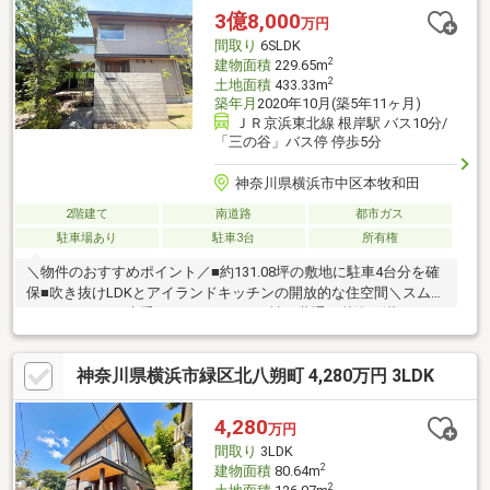
3億8,000
万円
間取り
6SLDK
2
建物面積
229.65m
2
土地面積
433.33m
築年月
2020年10月(築5年11ヶ月)
ＪＲ京浜東北線 根岸駅 バス10分/
「三の谷」バス停 停歩5分
神奈川県横浜市中区本牧和田
2階建て
南道路
都市ガス
駐車場あり
駐車3台
所有権
＼物件のおすすめポイント／■約131.08坪の敷地に駐車4台分を確
保■吹き抜けLDKとアイランドキッチンの開放的な住空間＼スムス
トックとは？／大手ハウスメーカー10社で共通の基準を満たすも
のを「スムストック」と認定①「新耐震基準」レベルの耐震性保
持②スムストック住宅販売士が明確な基準で適正評価③新築時
神奈川県横浜市緑区北八朔町 4,280万円 3LDK
～現在に至るまでの住宅履歴（点検・補修）を管理・蓄積④５０
年以上のメンテナンスプログラムに対応。住宅購入後もそのまま
引き継ぐことが可能
4,280
万円
間取り
3LDK
2
建物面積
80.64m
2