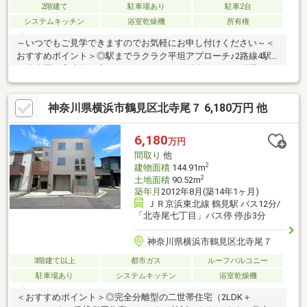
2階建て
駐車場あり
駐車2台
システムキッチン
浴室乾燥機
所有権
～いつでもご見学できますのでお気軽にお申し付けください～＜
おすすめポイント＞◎駅までラクラク平坦アプローチ♪2路線4駅
が徒歩圏！◎建物は広いリビングルームが魅力の3LDKの間取り
♪◎南向きで陽当りのよいテラスとお庭があります！◎お洒落な空
間に新規デザインリノベーション♪◎入居後も安心の既存住宅かし
神奈川県横浜市鶴見区北寺尾７ 6,180万円 他
保険付（保証期間5年）＜交通アクセス＞①相鉄いずみ野線「い
ずみ野」駅徒歩14分、「弥生台」駅徒歩17分、「いずみ中央」駅
徒歩18分②市営地下鉄ブルーライン「立場」駅徒歩15分
6,180
万円
間取り
他
2
建物面積
144.91m
2
土地面積
90.52m
築年月
2012年8月(築14年1ヶ月)
ＪＲ京浜東北線 鶴見駅 バス12分/
「北寺尾七丁目」バス停 停歩3分
神奈川県横浜市鶴見区北寺尾７
3階建て以上
都市ガス
ルーフバルコニー
駐車場あり
システムキッチン
浴室乾燥機
＜おすすめポイント＞◎完全分離型の二世帯住宅（2LDK＋