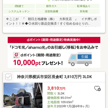
2階建て
都市ガス
駐車場あり
システムキッチン
浴室乾燥機
所有権
☆ここが 『 朝日土地建物（株） 大和支店 』 イチ押しポ
イント！！☆◆◇水回り新品交換済！すぐ住めるゆとりの
5DK◇◆☆水回り（キッチン・浴室・洗面・トイレ）新品交換済
み！☆5DKのゆとりある間取りでファミリーにもおすすめ♪☆笹野
台小学校まで徒歩約7分！子育て世帯にも嬉しい住環境♪☆相鉄本
線「三ツ境」駅徒歩18分・バス便も利用可能！月々8万円台から
購入可能です♪まずはお気軽にご覧ください♪朝日土地建物（株）
大和支店 営業２課 0120-720-792 まで！！併せて 『 住宅ロ
ーン説明会 』 も開催中♪お気軽にご相談ください！！☆土日
に限らず平日いつでもご案内できます♪☆
神奈川県横浜市栄区長倉町 3,810万円 3LDK
3,810
万円
間取り
3LDK
2
建物面積
85.01m
2
土地面積
109.65m
築年月
2020年1月(築6年8ヶ月)