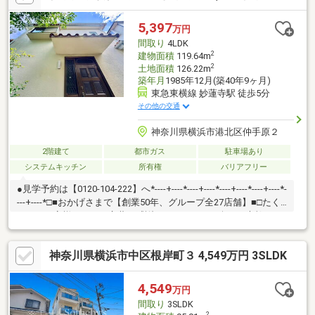
②東急東横線直通みなとみらい線「元町・中華街」駅バス22分※
各「本牧車庫前」停歩2分※他交通、桜木町駅や横浜駅など各方面
5,397
万円
へのバス便有
間取り
4LDK
2
建物面積
119.64m
2
土地面積
126.22m
築年月
1985年12月(築40年9ヶ月)
東急東横線 妙蓮寺駅 徒歩5分
その他の交通
神奈川県横浜市港北区仲手原２
2階建て
都市ガス
駐車場あり
システムキッチン
所有権
バリアフリー
●見学予約は【0120-104-222】へ*----+----*----+----*----+----*----+----*-
---+----*□■おかげさまで【創業50年、グループ全27店舗】■□たく
さんのお客様からのお言葉に感謝してこれからも楽しく素敵なお
家探しをお約束します。お家探しを始めてみようと思われたらま
ずは、お気軽に東宝ハウス新横浜に相談してみませんか？何も決
神奈川県横浜市中区根岸町３ 4,549万円 3SLDK
まっていなくて大丈夫！まずはお客様の夢をお聞かせください！
「行って良かったね」と思っていただけるように、スタッフ一同
【夢に人に住まいに本気です！】お客様のお問合せをお待ちして
4,549
万円
おります☆
間取り
3SLDK
2