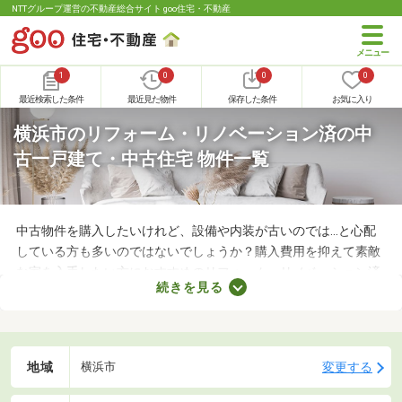
NTTグループ運営の不動産総合サイト goo住宅・不動産
1
0
0
0
最近検索した条件
最近見た物件
保存した条件
お気に入り
横浜市のリフォーム・リノベーション済の中
古一戸建て・中古住宅 物件一覧
中古物件を購入したいけれど、設備や内装が古いのでは…と心配
している方も多いのではないでしょうか？購入費用を抑えて素敵
な家を入手したい方におすすめのリフォーム・リノベーション済
続きを見る
みの中古一軒家を紹介します。築年数が古くても新しい設備が整
っていたり、ニーズにあう間取りに変更されていたりするので、
快適に暮らせますよ。
地域
変更する
横浜市