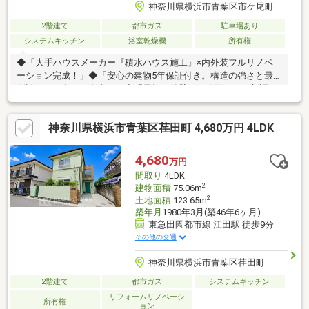
神奈川県横浜市青葉区市ケ尾町
2階建て
都市ガス
駐車場あり
システムキッチン
浴室乾燥機
所有権
◆「大手ハウスメーカー『積水ハウス施工』×内外装フルリノベ
ーション完成！」◆「安心の建物5年保証付き。構造の強さと最
新設備が融合した邸宅。」◆「屋根・外壁から水回りまで新調。
まるで新築のような安心感をこの価格で。」◆「『市が尾』駅徒
歩8分。敷地56坪超・庭付きで叶えるゆとりの青葉区ライフ。」
神奈川県横浜市青葉区荏田町 4,680万円 4LDK
◆「小学校徒歩7分・中学校徒歩5分！子育て家族に嬉しい緑豊か
な住環境。」◆「主寝室はゆとりの10.1帖。全居室6帖以上＋WIC
で広々暮らす3LDK。」◆「20.4帖の大空間LDKに家族が集う。
4,680
万円
『つどういえ』で育む心地よい時間。」お問い合わせは【0120-
間取り
4LDK
70-6012】まで。
2
建物面積
75.06m
2
土地面積
123.65m
築年月
1980年3月(築46年6ヶ月)
東急田園都市線 江田駅 徒歩9分
その他の交通
神奈川県横浜市青葉区荏田町
2階建て
都市ガス
システムキッチン
リフォームリノベーシ
所有権
ョン