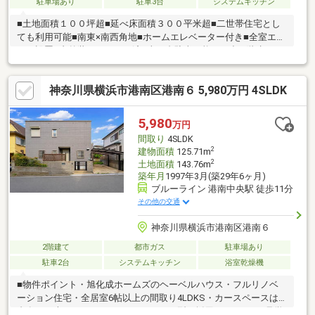
駐車場あり
駐車3台
システムキッチン
■土地面積１００坪超■延べ床面積３００平米超■二世帯住宅とし
ても利用可能■南東×南西角地■ホームエレベーター付き■全室エア
コン設置■内外装リフォーム済■車４台駐車可能■RC造２階建て■
建築事務所の設計住宅
神奈川県横浜市港南区港南６ 5,980万円 4SLDK
5,980
万円
間取り
4SLDK
2
建物面積
125.71m
2
土地面積
143.76m
築年月
1997年3月(築29年6ヶ月)
ブルーライン 港南中央駅 徒歩11分
その他の交通
神奈川県横浜市港南区港南６
2階建て
都市ガス
駐車場あり
駐車2台
システムキッチン
浴室乾燥機
■物件ポイント・旭化成ホームズのヘーベルハウス・フルリノベ
ーション住宅・全居室6帖以上の間取り4LDKS・カースペースは2
台有り（車種による）・バルコニーはL型を採用■いつでもご見学