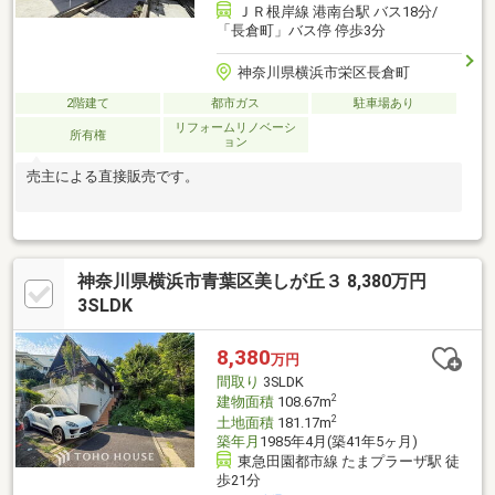
ＪＲ根岸線 港南台駅 バス18分/
「長倉町」バス停 停歩3分
神奈川県横浜市栄区長倉町
2階建て
都市ガス
駐車場あり
リフォームリノベーシ
所有権
ョン
売主による直接販売です。
神奈川県横浜市青葉区美しが丘３ 8,380万円
3SLDK
8,380
万円
間取り
3SLDK
2
建物面積
108.67m
2
土地面積
181.17m
築年月
1985年4月(築41年5ヶ月)
東急田園都市線 たまプラーザ駅 徒
歩21分