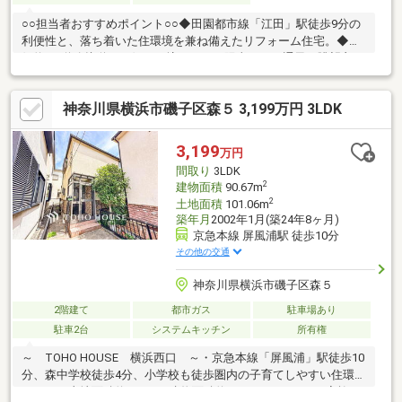
○○担当者おすすめポイント○○◆田園都市線「江田」駅徒歩9分の
利便性と、落ち着いた住環境を兼ね備えたリフォーム住宅。◆東
側約6m道路接道・西側ひな壇につき、陽当たり・通風・眺望良
好。開放感あふれる住まいです。◆カースペース付きで、お車を
お持ちのご家庭にも便利な設計。◆前面道路からフラットにアプ
神奈川県横浜市磯子区森５ 3,199万円 3LDK
ローチでき、毎日の移動もスムーズです。◆2018年9月リノベー
ション実施済み。室内は手直しの負担が少なく、そのままお住ま
いいただけます。◆周辺は閑静な住宅街のため、子育て世帯にも
3,199
万円
おすすめの住環境です。【ライフインフォメーション】・荏田小
間取り
3LDK
学校：約800m・荏田南中学校：約1900m
2
建物面積
90.67m
2
土地面積
101.06m
築年月
2002年1月(築24年8ヶ月)
京急本線 屏風浦駅 徒歩10分
その他の交通
神奈川県横浜市磯子区森５
2階建て
都市ガス
駐車場あり
駐車2台
システムキッチン
所有権
～ TOHO HOUSE 横浜西口 ～・京急本線「屏風浦」駅徒歩10
分、森中学校徒歩4分、小学校も徒歩圏内の子育てしやすい住環境
です。・土地面積約101㎡、建物面積約90㎡の3LDKで、ご家族が