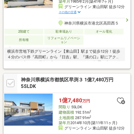
築年月
1985年2月(築41年7ヶ月)
グリーンライン 東山田駅 徒歩12分
その他の交通
神奈川県横浜市港北区高田西５
2階建て
駐車場あり
オール電化
リフォームリノベーシ
所有権
ョン
横浜市営地下鉄グリーンライン【東山田】駅まで徒歩12分！徒歩
４分のバス停『高田町』から『日吉』駅、『溝の口』駅にアクセ
ス可能！◆オール電化住宅（2017年エコキュート設置）◆2015年
11月に屋根、外壁塗装工事実施◆第一種低層住居専用地域の閑静
な住宅地◆7.4帖、12.2帖の広々とした陽当たりの良い2階居室当
神奈川県横浜市都筑区早渕３ 1億7,480万円
日の案内も可能です。フリーダイヤル0120-721-217までお気軽に
お問い合わせください。
5SLDK
1億7,480
万円
間取り
5SLDK
2
建物面積
192.51m
2
土地面積
287.91m
築年月
2014年10月(築11年11ヶ月)
グリーンライン 東山田駅 徒歩12分