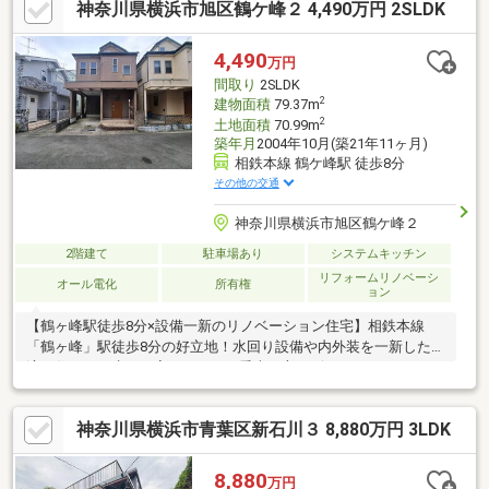
神奈川県横浜市旭区鶴ケ峰２ 4,490万円 2SLDK
事前に鍵の手配などスケジュールの調整が必要な物件がございま
すのでお早目にご連絡をいただけるとご案内がスムーズです※注
文住宅、売却物件の買取、住宅ローン代理店、火災保険代理店ま
4,490
万円
で当社で全てご案内可能となっております。
間取り
2SLDK
2
建物面積
79.37m
2
土地面積
70.99m
築年月
2004年10月(築21年11ヶ月)
相鉄本線 鶴ケ峰駅 徒歩8分
その他の交通
神奈川県横浜市旭区鶴ケ峰２
2階建て
駐車場あり
システムキッチン
リフォームリノベーシ
オール電化
所有権
ョン
【鶴ヶ峰駅徒歩8分×設備一新のリノベーション住宅】相鉄本線
「鶴ヶ峰」駅徒歩8分の好立地！水回り設備や内外装を一新した快
適な住まいに生まれ変わります。愛車を守るビルトインガレージ
や、環境に優しいオール電化仕様も魅力です♪◆充実の購入サポ
ート◆「とりあえず見てみたい」「資金計画だけ相談したい」も
神奈川県横浜市青葉区新石川３ 8,880万円 3LDK
大歓迎！店舗には無料駐車場・キッズスペースを完備。ご指定場
所への無料送迎も承ります。お気軽にお問い合わせください♪
8,880
万円