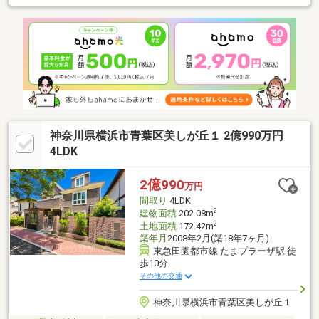
ゆったり暮らせる使いやすい間取りです。・2026年8月リフォー
ム完了予定で、室内クリーニング・白蟻点検を実施し、気持ちよ
く新生活を始められます。・駐車スペース2台分（車種による）、
全居室収納やロフトを備え、収納力にも優れています。・第一種
低層住居専用地域の閑静な住宅街に位置し、2年間の契約不適合責
任付きで安心してお住まいいただけます。ご見学のご希望、資料
請求、ご質問などなど、お気軽にまずはお問い合わせください♪
神奈川県横浜市青葉区美しが丘１ 2億990万円
4LDK
2億990
万円
間取り
4LDK
2
建物面積
202.08m
2
土地面積
172.42m
築年月
2008年2月(築18年7ヶ月)
東急田園都市線 たまプラーザ駅 徒
歩10分
その他の交通
神奈川県横浜市青葉区美しが丘１