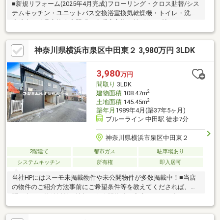
■新規リフォーム(2025年4月完成)フローリング・クロス貼替/シス
テムキッチン・ユニットバス交換浴室換気乾燥機・トイレ・洗面
化粧台・建具交換全室照明・床暖房交換 等■約17.8帖のゆったり
ひろびろとしたLDK■全居室クローゼット有・トイレ、洗濯機置場
には洗剤や掃除用具がしまえる吊戸収納 ファミリーの靴が収納
神奈川県横浜市泉区中田東２ 3,980万円 3LDK
可能なシューズボックス・大型家電がしまえる階段下収納■リビ
ング・ダイニング・キッチンに足元からあたためる「床暖房」■
キッチンには家事の負担が軽くなる「食洗機」、お手入れのしや
3,980
万円
すい「ガラストップコンロ」 原水と浄水を手軽に使い分けら
間取り
3LDK
れる「浄水器一体型水栓」
2
建物面積
108.47m
2
土地面積
145.45m
築年月
1989年4月(築37年5ヶ月)
ブルーライン 中田駅 徒歩7分
神奈川県横浜市泉区中田東２
2階建て
都市ガス
駐車場あり
システムキッチン
所有権
即入居可
当社HPにはスーモ未掲載物件や未公開物件が多数掲載中！■当店
の物件のご紹介方法事前にご希望条件等を教えてくだされば、お
問い合わせ物件以外の情報や未公開物件も率先してご紹介いたし
ます。【金利上昇中の「今」気を付けたい住宅ローン！解説しま
す】■ご予約方法お電話又は【見学予約】クリックで簡単予約♪※