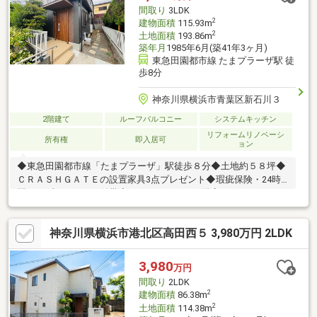
間取り
3LDK
2
建物面積
115.93m
2
土地面積
193.86m
築年月
1985年6月(築41年3ヶ月)
東急田園都市線 たまプラーザ駅 徒
歩8分
神奈川県横浜市青葉区新石川３
2階建て
ルーフバルコニー
システムキッチン
リフォームリノベーシ
所有権
即入居可
ョン
◆東急田園都市線「たまプラーザ」駅徒歩８分◆土地約５８坪◆
ＣＲＡＳＨＧＡＴＥの設置家具3点プレゼント◆瑕疵保険・24時
間トラブルサポート付帯◆キッチンやトイレ浴室リノベーション
済みキッズスペースのご用意がありますので、お子様連れのお客
様も安心してご来店いただけます！センター北駅直結！現地まで
神奈川県横浜市港北区高田西５ 3,980万円 2LDK
送迎いたします。お車でご来場の際はショッピングタウンあいた
いのコインパーキングに駐車いただき弊店で清算いたします。
3,980
万円
間取り
2LDK
2
建物面積
86.38m
2
土地面積
114.38m