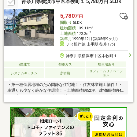
神奈川県横浜市中区本牧町１ 5,780万円 5LDK
になりますので陽当りと開放感が得られます♪◎学校関係や公園、
商業施設、病院が身近にある生活利便性に優れた立地！＜交通ア
クセス＞①京急線、市営地下鉄ブルーライン「上大岡」駅バス14
5,780
万円
分②JR横須賀線、湘南新宿ライン「東戸塚」駅バス15分※バス利
間取り
5LDK
用は「芹が谷」停歩3分
2
建物面積
139.11m
2
土地面積
172.2m
築年月
1990年12月(築35年9ヶ月)
ＪＲ根岸線 山手駅 徒歩17分
神奈川県横浜市中区本牧町１
2階建て
都市ガス
駐車場あり
リフォームリノベーシ
システムキッチン
所有権
ョン
・第一種低層地域のため閑静な住宅地！・住友林業施工物件！・
車通りも少なく静かな住環境！・土地面積約52坪、建物面積約42
坪の広々とした5LDK！・約20.6帖の広々としたリビングダイニン
グキッチン！・各居室6帖以上！嬉しい各居室収納！・各階トイ
レ！各階洗面台！・南東向きのため陽当り良好！・床下収納や屋
根裏収納など豊富な収納！・お庭スペース有！・カースペース有
（車種による）・2024年12月2階洗面化粧台・給湯器 交換！・
2020年1月外壁・屋根 リフォーム有！・2018年10月2階トイレ
交換！