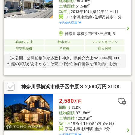
建物面積
95.01m
2
土地面積
61.64m
築年月
2013年10月(築12年11ヶ月)
ＪＲ京浜東北線 根岸駅 徒歩11分
その他の交通
神奈川県横浜市中区根岸町３
3階建て以上
都市ガス
システムキッチン
浴室乾燥機
所有権
即入居可
【未公開・公開前物件が多数】神奈川県仲介売上No.1※年間1000
件超の実績があるからこそ売主様から物件情報を優先的にお預か
り。ご希望条件をお聞かせいただければ、未公開や販売予定の物
件もいち早くご紹介します。【サザビーズブランド】世界80以上
の国と地域で展開する高級不動産ブランド「サザビーズ インター
神奈川県横浜市磯子区中原３ 2,580万円 3LDK
ナショナル リアルティ」の一員として確かな信頼でお住まい探し
をサポート。【List365・充実のアフターサービス】お引渡し後
も、24時間365日の駆けつけや優待販売、延長保証など私たちの
2,580
万円
サービスは一生涯続きます。※日経MJ（2025年10月）第43回サー
間取り
3LDK
ビス業総合調査
2
建物面積
87.15m
2
土地面積
120.35m
築年月
1978年1月(築48年8ヶ月)
京急本線 杉田駅 徒歩12分
その他の交通