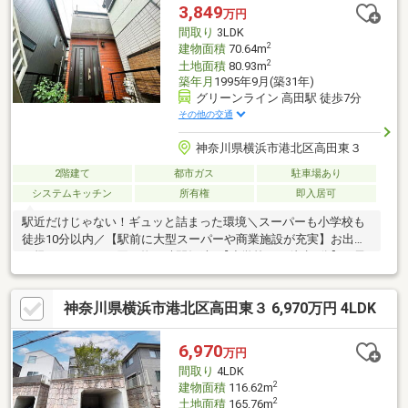
3,849
万円
間取り
3LDK
2
建物面積
70.64m
2
土地面積
80.93m
築年月
1995年9月(築31年)
グリーンライン 高田駅 徒歩7分
その他の交通
神奈川県横浜市港北区高田東３
2階建て
都市ガス
駐車場あり
システムキッチン
所有権
即入居可
駅近だけじゃない！ギュッと詰まった環境＼スーパーも小学校も
徒歩10分以内／【駅前に大型スーパーや商業施設が充実】お出か
け帰りにササっと買い物で時間短縮♪【小学校まで徒歩3分】お子
さまの通学を見守りやすい子育て世代にうれしい立地♪落ち着いた
閑静な住宅街が安全を高めてくれます【おすすめポイント】高田
神奈川県横浜市港北区高田東３ 6,970万円 4LDK
天満宮 徒歩10分＼横浜市の隠れた名所／晴天の日には、雄大な富
士山が暮らしの風景の1枚に♪■リフォーム詳細（完成予定：2026
年9月）・外壁塗装、屋根塗装・キッチン・お風呂・トイレ・洗面
6,970
万円
台・クロス・フロアタイル・給湯器交換・室内クリーニング等
間取り
4LDK
2
建物面積
116.62m
2
土地面積
165.76m