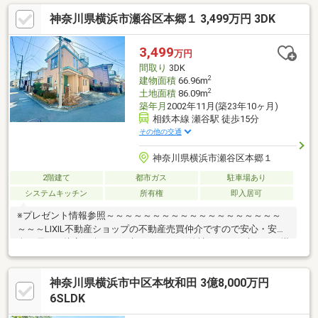
グ◆カーライフが楽しめる１LDK（58㎡）＋ルーフ車対応カース
神奈川県横浜市瀬谷区本郷１ 3,499万円 3DK
ペース1台分◆SANWAトレッサまで約1500ｍ◆新築時に「住宅性
能評価」を取得済み。トヨタホームの長期保証（最長60年・残存
期間）も継承可能です。（点検・引継ぎ費用等あり）◆2025年1
3,499
万円
月に壁塗装・バルコニー防水メンテナンス工事実施済み（保証延
間取り
3DK
長工事実施済み）
2
建物面積
66.96m
2
土地面積
86.09m
築年月
2002年11月(築23年10ヶ月)
相鉄本線 瀬谷駅 徒歩15分
その他の交通
神奈川県横浜市瀬谷区本郷１
2階建て
都市ガス
駐車場あり
システムキッチン
所有権
即入居可
※プレゼント情報参照～～～～～～～～～～～～～～～～～～～
～～～LIXIL不動産ショップの不動産売買仲介ですので安心・安
全・優しい接客を楽しみに来てください♪他社さんとの違いをご堪
能下さいませ！～～～～～～～～～～～～～～～～～～～～～～
≪大門小学校・瀬谷中学校≫火曜・水曜も営業中！リフォームの
神奈川県横浜市中区本牧和田 3億8,000万円
ご相談も無料で承ります。◆閑静な住宅地！◆全居室2面採光！●
ご内見希望・物件所在地の詳細・付近の物件情報等はコチラまで
6SLDK
TEL 046-240-1982