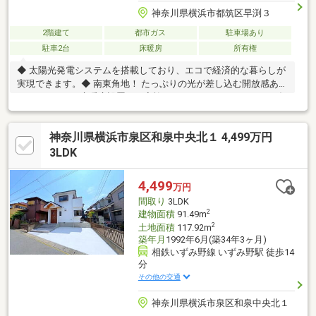
神奈川県横浜市都筑区早渕３
2階建て
都市ガス
駐車場あり
駐車2台
床暖房
所有権
◆ 太陽光発電システムを搭載しており、エコで経済的な暮らしが
実現できます。◆ 南東角地！ たっぷりの光が差し込む開放感あふ
れるLDKには、床暖房設置。ご家族みんながゆったりとくつろげ
る快適空間。◆ 開放的でありながら建物に守られたオープンロッ
ジアは、ちょっとしたアウトドアリビングにもぴったりです。※
神奈川県横浜市泉区和泉中央北１ 4,499万円
建物新築時の申請敷地面積は287.80㎡です。※太陽光発電名義変更
を行政書士等に依頼して費用が発生する場合、その費用は買主の
3LDK
負担となります。※建物価格には、消費税を含みます。（土地は
非課税）※敷地外北東部（前面道路内）の位置に電柱及びワイヤ
4,499
万円
ーサポートが存しますが、現況渡しとなります。
間取り
3LDK
2
建物面積
91.49m
2
土地面積
117.92m
築年月
1992年6月(築34年3ヶ月)
相鉄いずみ野線 いずみ野駅 徒歩14
分
その他の交通
神奈川県横浜市泉区和泉中央北１