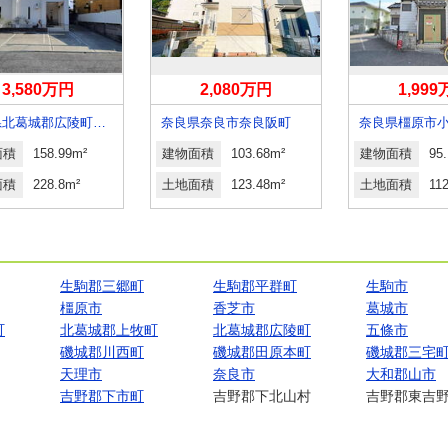
3,580万円
2,080万円
1,99
奈良県北葛城郡広陵町馬見北１
奈良県奈良市奈良阪町
奈良県橿原市
面積
158.99m²
建物面積
103.68m²
建物面積
95
面積
228.8m²
土地面積
123.48m²
土地面積
11
生駒郡三郷町
生駒郡平群町
生駒市
橿原市
香芝市
葛城市
町
北葛城郡上牧町
北葛城郡広陵町
五條市
磯城郡川西町
磯城郡田原本町
磯城郡三宅
天理市
奈良市
大和郡山市
吉野郡下市町
吉野郡下北山村
吉野郡東吉