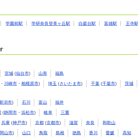
学園前駅
学研奈良登美ヶ丘駅
白庭台駅
富雄駅
王寺
す
宮城
(
仙台市
)
山形
福島
・
川崎市
・
相模原市
)
埼玉
(
さいたま市
)
千葉
(
千葉市
)
茨城
新潟市
)
石川
富山
福井
岡
(
静岡市
・
浜松市
)
岐阜
三重
兵庫
(
神戸市
)
京都
(
京都市
)
滋賀
奈良
和歌山
岡山市
)
山口
鳥取
島根
徳島
香川
愛媛
高知