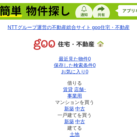
NTTグループ運営の不動産総合サイト goo住宅・不動産
最近見た物件
0
保存した検索条件
0
お気に入り
0
借りる
賃貸
店舗･
事業用
マンションを買う
新築
中古
一戸建てを買う
新築
中古
建てる
土地