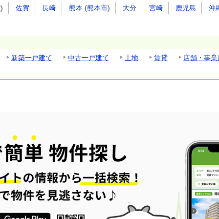
市
)
佐賀
長崎
熊本
(
熊本市
)
大分
宮崎
鹿児島
沖
新築一戸建て
中古一戸建て
土地
賃貸
店舗・事業