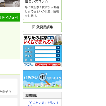
住まいのコラム
専門家監修！賃貸から引越
しまで住まいの役立つ情報
をお届け。
475
載数
件
賃貸用語集
を探そう
地域情報
「住みたい街」を見つけ