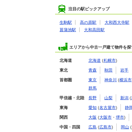
注目の駅ピックアップ
生駒駅
高の原駅
大和西大寺駅
菖蒲池駅
大和高田駅
エリアから中古一戸建て物件を探
北海道
北海道
(
札幌市
)
東北
青森
秋田
岩手
首都圏
東京
神奈川
(
横浜市
群馬
甲信越・北陸
長野
山梨
新潟
(
東海
愛知
(
名古屋市
)
静
関西
大阪
(
大阪市
・
堺市
)
中国・四国
広島
(
広島市
)
岡山
(