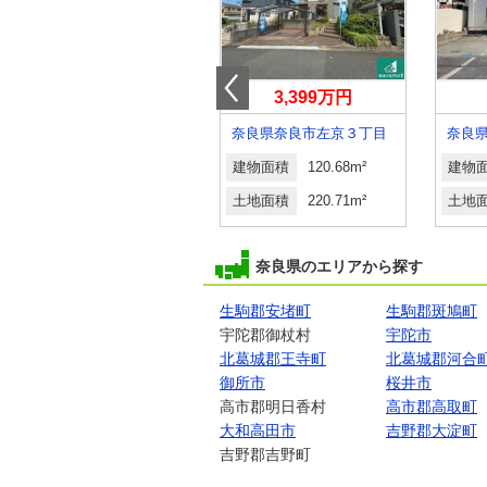
1,500万円
3,399万円
奈良県北葛城郡王寺町明神４丁目
奈良県奈良市左京３丁目
建物面積
98.12m²
建物面積
120.68m²
建物
土地面積
187.25m²
土地面積
220.71m²
土地
奈良県のエリアから探す
生駒郡安堵町
生駒郡斑鳩町
宇陀郡御杖村
宇陀市
北葛城郡王寺町
北葛城郡河合
御所市
桜井市
高市郡明日香村
高市郡高取町
大和高田市
吉野郡大淀町
吉野郡吉野町