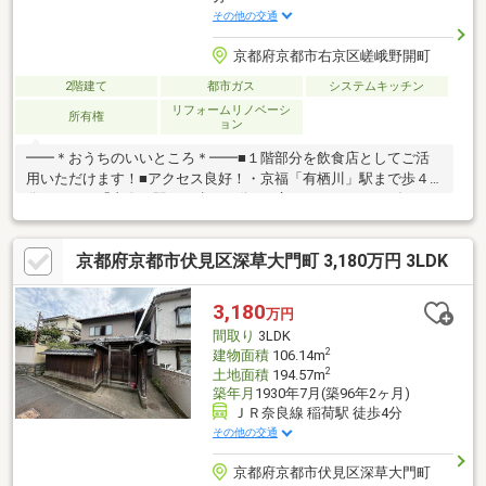
その他の交通
京都府京都市右京区嵯峨野開町
2階建て
都市ガス
システムキッチン
リフォームリノベーシ
所有権
ョン
━━＊おうちのいいところ＊━━■１階部分を飲食店としてご活
用いただけます！■アクセス良好！・京福「有栖川」駅まで歩４
分！・ＪＲ「太秦」駅まで歩１２分！■広々としたベランダあ
り！【令和２年６月リフォーム内容】□１階…店舗全面改装・洗面
台新設・シャッター新設など□２階…畳表替え・襖新調・クロス新
京都府京都市伏見区深草大門町 3,180万円 3LDK
調など【令和４年４月】□１階…西側玄関竹塀造作、設い一式・防
犯カメラ２カ所設置□２階：エアコン設置・提灯設置‐‐‐‐‐‐‐‐‐‐【お
買い物施設】・セブンイレブン…歩１分・スギ薬局…歩４分・フレ
3,180
万円
スコ…歩６分・イオンスタイル嵯峨野小町…歩３分‐‐‐‐‐‐‐‐‐‐
間取り
3LDK
2
建物面積
106.14m
2
土地面積
194.57m
築年月
1930年7月(築96年2ヶ月)
ＪＲ奈良線 稲荷駅 徒歩4分
その他の交通
京都府京都市伏見区深草大門町