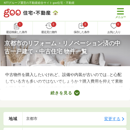
NTTグループ運営の不動産総合サイト goo住宅・不動産
1
0
0
0
最近検索した条件
最近見た物件
保存した条件
お気に入り
京都市のリフォーム・リノベーション済の中
古一戸建て・中古住宅 物件一覧
中古物件を購入したいけれど、設備や内装が古いのでは…と心配
している方も多いのではないでしょうか？購入費用を抑えて素敵
な家を入手したい方におすすめのリフォーム・リノベーション済
続きを見る
みの中古一軒家を紹介します。築年数が古くても新しい設備が整
っていたり、ニーズにあう間取りに変更されていたりするので、
快適に暮らせますよ。
地域
変更する
京都市