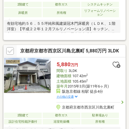
2階建て
都市ガス
システムキッチン
リフォームリノベーシ
床暖房
所有権
ョン
有効宅地約５６．５５坪純和風建築冠木門床暖房（ＬＤＫ、１階
洋室）【平成２２年１２月フルリノベーション済】キッチン、浴
室、トイレ交換、フローリング張替、畳表替床暖房(ＬＤＫ、1階
洋室)新設、建具交換、クロス張替バルコニー新設、収納棚・食器
棚造作etc～周辺施設～フレスコ墨染店まで約２３０ｍデイリーヤ
京都府京都市西京区川島北裏町 5,880万円 3LDK
マザキ京都伏見稲荷大社前店まで約３５０ｍドラッグユタカ伏見
稲荷店まで約４３０ｍ稲荷小学校まで約７２０ｍ深草中学校まで
約１２６０ｍ
5,880
万円
間取り
3LDK
2
建物面積
107.42m
2
土地面積
105.45m
築年月
2015年3月(築11年6ヶ月)
阪急京都線 桂駅 徒歩4分
その他の交通
京都府京都市西京区川島北裏町
2階建て
都市ガス
駐車場あり
設計住宅性能評価付
浴室乾燥機
所有権