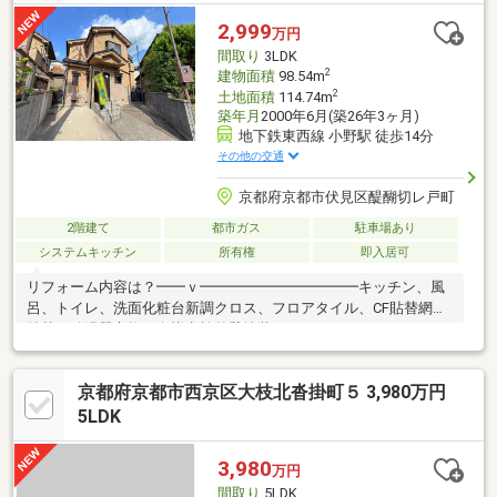
い探しからローン・資金計画のことまで、何でもお気軽ご相談く
2,999
万円
ださいませ☆☆
間取り
3LDK
2
建物面積
98.54m
2
土地面積
114.74m
築年月
2000年6月(築26年3ヶ月)
地下鉄東西線 小野駅 徒歩14分
その他の交通
京都府京都市伏見区醍醐切レ戸町
2階建て
都市ガス
駐車場あり
システムキッチン
所有権
即入居可
リフォーム内容は？━━ｖ━━━━━━━━━━━キッチン、風
呂、トイレ、洗面化粧台新調クロス、フロアタイル、CF貼替網戸
貼替、給湯器交換、白蟻点検外壁塗装など！ おすすめＰＯＩＮ
Ｔ！━━ｖ━━━━━━━━━━━●広々ＬＤＫ＋各居室６帖以
上！ →お部屋の広さにゆとりがあるので家具も置きやすい！●
京都府京都市西京区大枝北沓掛町５ 3,980万円
前面道路ゆったり６ｍ！ →車2台も余裕を持ってすれ違える広
さ！ 駐車が苦手な方も安心♪●小学校まで徒歩６分！子育て世
5LDK
代にも嬉しい！ →近くには幼稚園、おうちの前には公園もある
ので ファミリーにもおすすめです！空家につきいつでもご内
3,980
万円
覧可能！お気軽にお問合せ下さい！
間取り
5LDK