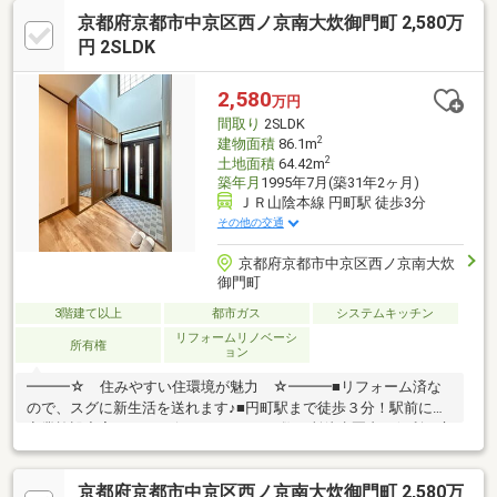
い」などのご相談もお気軽に！【リフォーム内容】・床新調・風
京都府京都市中京区西ノ京南大炊御門町 2,580万
呂新調・キッチン新調・洗面ユニット新調・全室クロス新調・外
壁塗装‐‐‐‐‐‐‐‐‐‐【お買い物施設】・フレスコ…歩３分・ライフ…歩１
円 2SLDK
１分・セブンイレブン…歩２分・ドラッグユタカ…歩４分・郵便
局…歩６分‐‐‐‐‐‐‐‐‐‐
2,580
万円
間取り
2SLDK
2
建物面積
86.1m
2
土地面積
64.42m
築年月
1995年7月(築31年2ヶ月)
ＪＲ山陰本線 円町駅 徒歩3分
その他の交通
京都府京都市中京区西ノ京南大炊
御門町
3階建て以上
都市ガス
システムキッチン
リフォームリノベーシ
所有権
ョン
━━━☆ 住みやすい住環境が魅力 ☆━━━■リフォーム済な
ので、スグに新生活を送れます♪■円町駅まで徒歩３分！駅前には
商業施設充実♪ コンビニやスーパーが数カ所徒歩圏内の便利な立
地！■大きな吹き抜けのある玄関は開放的！■水栓付のテラスで
は、夏にお子様のプールもできちゃう♪━━━リフォーム内容
京都府京都市中京区西ノ京南大炊御門町 2,580万
━━━■クロス貼替 ■1階フロアタイル上張り ■トイレ・洗面化