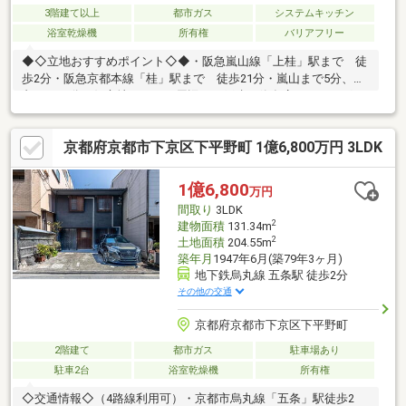
3階建て以上
都市ガス
システムキッチン
浴室乾燥機
所有権
バリアフリー
◆◇立地おすすめポイント◇◆・阪急嵐山線「上桂」駅まで 徒
歩2分・阪急京都本線「桂」駅まで 徒歩21分・嵐山まで5分、烏
丸まで15分と好立地です。・周辺は一戸建や飲食店、ドラッグス
トア等が立地しております。◆◇対象不動産おすすめポイント
◇◆・豊富な収納で日々の暮らしを支えます。・空間を無駄なく
京都府京都市下京区下平野町 1億6,800万円 3LDK
使える納戸付き、居住空間と収納を分けることで生活にメリハリ
が生まれます。・徒歩圏内に中学校があり、毎日の通学も安心
で、子育て世代に嬉しい立地です。本物件の問合せは、担当：大
1億6,800
万円
野（おおの）までお願い致します。会社携帯：080-3414-9698いつ
間取り
3LDK
でもお気軽にご連絡くださいませ。
2
建物面積
131.34m
2
土地面積
204.55m
築年月
1947年6月(築79年3ヶ月)
地下鉄烏丸線 五条駅 徒歩2分
その他の交通
京都府京都市下京区下平野町
2階建て
都市ガス
駐車場あり
駐車2台
浴室乾燥機
所有権
◇交通情報◇（4路線利用可）・京都市烏丸線「五条」駅徒歩2