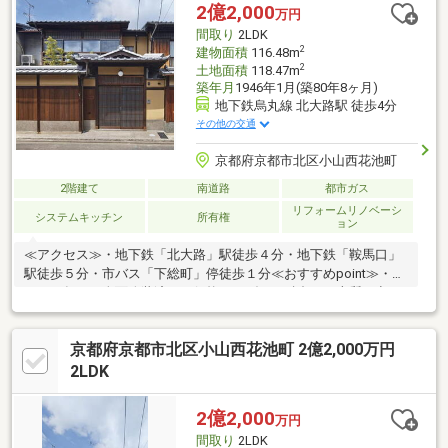
2億2,000
万円
間取り
2LDK
2
建物面積
116.48m
2
土地面積
118.47m
築年月
1946年1月(築80年8ヶ月)
地下鉄烏丸線 北大路駅 徒歩4分
その他の交通
京都府京都市北区小山西花池町
2階建て
南道路
都市ガス
リフォームリノベーシ
システムキッチン
所有権
ョン
≪アクセス≫・地下鉄「北大路」駅徒歩４分・地下鉄「鞍馬口」
駅徒歩５分・市バス「下総町」停徒歩１分≪おすすめpoint≫・２
０１７年７月全面改装済み 伝統とモダンが融合した上質な空
間・お庭では植栽や家庭菜園などが愉しめます・京町屋カルテ有
り≪リフォーム内容≫・キッチン・浴室・洗面・トイレ新調・フ
京都府京都市北区小山西花池町 2億2,000万円
ローリング貼替 ・建具新調 ・床暖房設置・外壁補修及び塗
装 など≪周辺施設≫・KOHYO…歩１０分・鞍楽ハウディ…歩７
2LDK
分・ローソン…歩４分・ココカラファイン…歩８分≪通学≫・紫明
小学校…歩６分・加茂川中学校…歩２４分
2億2,000
万円
間取り
2LDK