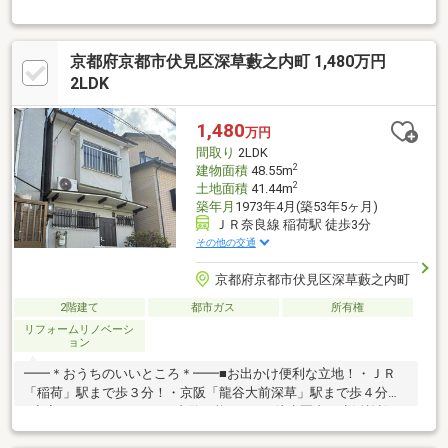
風呂・トイレ窓 有 グルメシティ160ｍ イオンスタイル嵯峨
野1470ｍ 近隣の観光スポット（嵐山渡月橋・天龍寺本山・竹の
小道）近隣（20ｍ）に月極駐車場空き有
京都府京都市伏見区深草藪之内町 1,480万円
2LDK
1,480
万円
間取り
2LDK
2
建物面積
48.55m
2
土地面積
41.44m
築年月
1973年4月(築53年5ヶ月)
ＪＲ奈良線 稲荷駅 徒歩3分
その他の交通
京都府京都市伏見区深草藪之内町
2階建て
都市ガス
所有権
リフォームリノベーシ
ョン
━━＊おうちのいいところ＊━━■お出かけ便利な立地！・ＪＲ
「稲荷」駅まで歩３分！・京阪「龍谷大前深草」駅まで歩４分！
■空家につき、いつでもご内覧可能です！■徒歩圏内に生活施設が
充実！毎日お買い物される方にも！■「追加でリフォームした