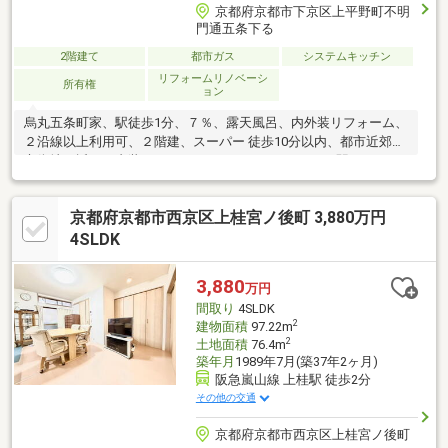
京都府京都市下京区上平野町不明
門通五条下る
2階建て
都市ガス
システムキッチン
リフォームリノベーシ
所有権
ョン
烏丸五条町家、駅徒歩1分、７％、露天風呂、内外装リフォーム、
２沿線以上利用可、２階建、スーパー 徒歩10分以内、都市近郊、
市街地が近い、内装リフォーム、システムキッチン、駅まで平
坦、和室、整形地、シャワー付洗面化粧台、外装リフォーム、温
水洗浄便座、浴室に窓、ＴＶモニタ付インターホン、通風良好、
京都府京都市西京区上桂宮ノ後町 3,880万円
全居室６畳以上、都市ガス、平坦地
4SLDK
3,880
万円
間取り
4SLDK
2
建物面積
97.22m
2
土地面積
76.4m
築年月
1989年7月(築37年2ヶ月)
阪急嵐山線 上桂駅 徒歩2分
その他の交通
京都府京都市西京区上桂宮ノ後町