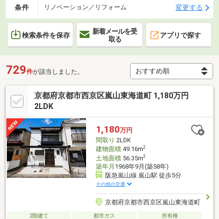
条件
変更する
リノベーション／リフォーム
新着メールを受
検索条件を保存
アプリで探す
取る
729
件
が該当しました。
京都府京都市西京区嵐山東海道町 1,180万円
2LDK
1,180
万円
間取り
2LDK
2
建物面積
49.16m
2
土地面積
56.35m
築年月
1968年9月(築58年)
阪急嵐山線 嵐山駅 徒歩5分
その他の交通
京都府京都市西京区嵐山東海道町
2階建て
都市ガス
所有権