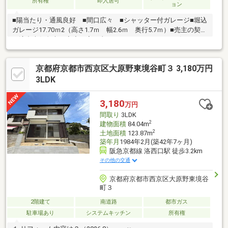
所有権
即入居可
ョン
■陽当たり・通風良好 ■間口広々 ■シャッター付ガレージ■堀込
ガレージ17.70ｍ2（高さ1.7ｍ 幅2.6ｍ 奥行5.7ｍ）■売主の契約
不適合責任免責 ◇◆お家の事ならアフターホームにお任せくだ
さい◇◆京都を中心とした地域密着型の不動産業者です。新築・
中古・土地・マンション・リフォーム・建築・住み替えの相談な
京都府京都市西京区大原野東境谷町３ 3,180万円
ど、お気軽にご相談下さい！！お家のことでお困りのことがあれ
ば、ぜひアフターホームへ
3LDK
3,180
万円
間取り
3LDK
2
建物面積
84.04m
2
土地面積
123.87m
築年月
1984年2月(築42年7ヶ月)
阪急京都線 洛西口駅 徒歩3.2km
その他の交通
京都府京都市西京区大原野東境谷
町３
2階建て
南道路
都市ガス
駐車場あり
システムキッチン
所有権