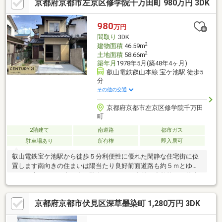
京都府京都市左京区修学院千万田町 980万円 3DK
980
万円
間取り
3DK
2
建物面積
46.59m
2
土地面積
58.66m
築年月
1978年5月(築48年4ヶ月)
叡山電鉄叡山本線 宝ケ池駅 徒歩5
分
その他の交通
京都府京都市左京区修学院千万田
町
2階建て
南道路
都市ガス
駐車場あり
所有権
即入居可
叡山電鉄宝ケ池駅から徒歩５分利便性に優れた閑静な住宅街に位
置します南向きの住まいは陽当たり良好前面道路も約５ｍとゆと
りある広さですお車１台の駐車スペースも完備し小学校へも徒歩
１０分圏内で通学も安心2階からは豊かな山々を望む眺望が広がり
四季の移ろいを身近に感じます使い勝手の良い３ＤＫの間取り令
京都府京都市伏見区深草墨染町 1,280万円 3DK
和８年７月にハウスクリーニング済平坦な地勢に佇む２階建は周
辺施設へのアクセスも良く生活もスムーズ明るい光が差し込む室