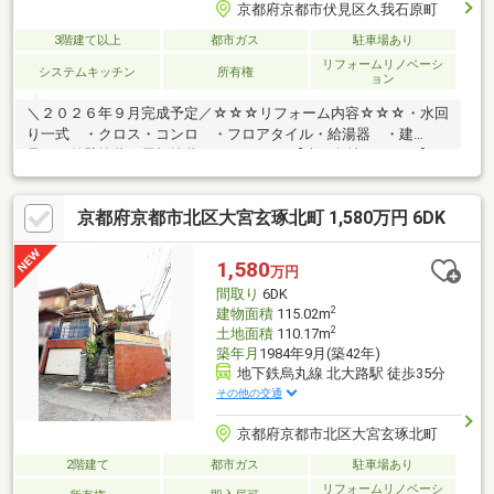
京都府京都市伏見区久我石原町
3階建て以上
都市ガス
駐車場あり
リフォームリノベーシ
システムキッチン
所有権
ョン
＼２０２６年９月完成予定／☆☆☆リフォーム内容☆☆☆・水回
り一式 ・クロス・コンロ ・フロアタイル・給湯器 ・建
具 ・外壁塗装・屋根塗装 etc～・～・【南西角地のおうち】■
おうちの中に風と光が入り込みます 北側も畑につき、開放感ア
リ◎■気になる水回り一式等新品に♪ 外壁等もリフォーム予定で
京都府京都市北区大宮玄琢北町 1,580万円 6DK
す！■お洗濯物が良く乾く南向きバルコニー 日当たりが良くお
部屋も明るいですね■購入後も安心！『契約不適合責任』２年間
アリ 雨漏りや白アリなど安心保障ですね♪～・～・【固定費を見
1,580
万円
直してみませんか？】◆月々のお支払い４万円台！ 今のお家賃
間取り
6DK
と比べてみませんか？
2
建物面積
115.02m
2
土地面積
110.17m
築年月
1984年9月(築42年)
地下鉄烏丸線 北大路駅 徒歩35分
その他の交通
京都府京都市北区大宮玄琢北町
2階建て
都市ガス
駐車場あり
リフォームリノベーシ