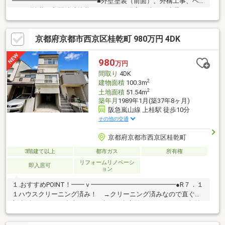
━━━━━━━━━━━━━■外壁塗装（前面）、外構工事、ベ
ランダ塗装、玄関特殊塗装■キッチン、浴室、洗面、洗濯パン、
トイレ、給湯器新調■全室クロス新調 ■フロアタイル、クッショ
ンフロア新調■網戸貼替（一部）、タタミ表替え、襖貼替■ハウス
京都府京都市西京区桂乾町 980万円 4DK
クリーニングなどなど！ ２.おうちのPOINT♪━━ｖ
━━━━━━━━━━━━━■大容量のパントリーが１階にあ
り、お買い物帰りにそのまま収納！■南西角地なので日当たり＆
980
万円
通風良好！■玄関ホールにゆとりがあり実際のおうちの規模より
間取り
4DK
も広く感じます♪■スグに新生活をスタートできます！
2
建物面積
100.3m
2
土地面積
51.54m
築年月
1989年1月(築37年8ヶ月)
阪急嵐山線 上桂駅 徒歩10分
その他の交通
京都府京都市西京区桂乾町
3階建て以上
都市ガス
所有権
リフォームリノベーシ
即入居可
ョン
１.おすすめPOINT！━━ｖ━━━━━━━━━━━━━●R７．１
１ハウスクリーニング済み！ →クリーニング済みなので直ぐに
新生活をスタート出来ます！●大きな倉庫付き＆４DK！ →収納
力たっぷりの倉庫があるので沢山物を仕舞えます！ →部屋数も
多く充実しています♪●周辺にはお買い物施設も充実！ →スーパ