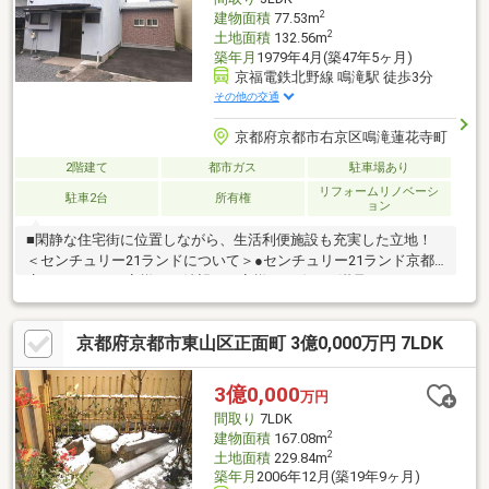
2
建物面積
77.53m
2
土地面積
132.56m
築年月
1979年4月(築47年5ヶ月)
京福電鉄北野線 鳴滝駅 徒歩3分
その他の交通
京都府京都市右京区鳴滝蓮花寺町
2階建て
都市ガス
駐車場あり
リフォームリノベーシ
駐車2台
所有権
ョン
■閑静な住宅街に位置しながら、生活利便施設も充実した立地！
＜センチュリー21ランドについて＞●センチュリー21ランド京都
店は・・・ お客様のご希望をお客様の目線でご満足いただける
お住いを全力でお探し致します！●購入・売却・ローンのご相談
など、些細なことでもお気軽にご相談下さいませ！●リフォーム
京都府京都市東山区正面町 3億0,000万円 7LDK
のご相談も承っております。○京阪鴨東線 「出町柳」駅 徒歩約6
分○京都市営地下鉄烏丸線 「今出川」駅 徒歩約10分○営業時間：
10：00～20：00（火曜日・水曜日定休日※祝日は営業）事前にご
3億0,000
万円
連絡いただけますと、スムーズにご案内が可能です。ご連絡お待
間取り
7LDK
ちしております！
2
建物面積
167.08m
2
土地面積
229.84m
築年月
2006年12月(築19年9ヶ月)