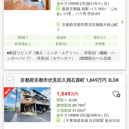
築年月
1995年2月(築31年7ヶ月)
阪急京都線 桂駅 バス18分/「ふれ
あいの里」バス停 停歩4分
京都府京都市西京区御陵大枝山町
１
2階建て
南道路
都市ガス
駐車場あり
駐車2台
所有権
■新設リビング（物入・ニッチ・エアミー）、洋室(3)（棚板・ハ
ンガーパイプ）、洋室(4)（カウンター）、2階階段ホール北側
（本棚）■交換リビング・1階・2階トイレ（入口建具）、和室
（畳表替）、キッチン、カップボード、洗面所（洗面化粧台、タ
オル掛け）、1階・2階トイレ（便器、タオル掛け、ペーパーホル
京都府京都市伏見区久我石原町 1,849万円 3LDK
ダー）、洋室(1)・(2)（棚板・ハンガーパイプ）、玄関（収納棚
板）■貼替LDK・全洋室・和室・洗面所・1階・2階トイレ・フリー
スペース・1階・2階廊下・玄関（壁天井クロス）、和室（内障
1,849
万円
子 障子紙、襖紙）■その他フロアコーティング（階段～2階全
間取り
3LDK
室）、洗面所（クッションフロア仕上げ）
2
建物面積
68.79m
2
土地面積
41.02m
築年月
1998年5月(築28年4ヶ月)
ＪＲ東海道本線 向日町駅 徒歩32分