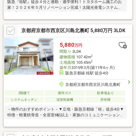
阪急『桂駅』徒歩４分と通勤・通学便利！トヨタホーム施工のお
家！２０２６年５月リノベーション完成！太陽光発電システム搭
載♪【物件数No.1】SUUMO掲載数1位の実績と、ネット公開前の
「未公開情報」で理想の住まいをご提案します。◆資金計画も安
心頭金0円、最長50年の長期ローンなど、提携銀行の多さを活か
京都府京都市西京区川島北裏町 5,880万円 3LDK
した最適なプランをご提示。ローン審査が不安な方もご相談くだ
さい。◆即日対応・年中無休「今から見たい」に全力で応えま
す。まずは資料請求・予約からお気軽にお問い合わせください！
5,880
万円
間取り
3LDK
2
建物面積
107.42m
2
土地面積
105.45m
築年月
2015年3月(築11年6ヶ月)
阪急京都線 桂駅 徒歩4分
京都府京都市西京区川島北裏町
2階建て
都市ガス
駐車場あり
システムキッチン
浴室乾燥機
所有権
－物件のおすすめポイント－▼立地・阪急京都線「桂」徒歩4分▼
特徴・軽量鉄骨造・全居室6帖以上・家族のコミュニケーションを
促進するリビング階段・LDKは約16.8帖・食洗機・浄水器付キッ
チン・南・北の両面バルコニー・駐車場有(車種による)▼2026年5
月室内リフォーム済【新調】トイレ、浴室換気乾燥機、浴室鏡