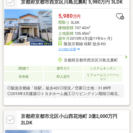
京都府京都市西京区川島北裏町 5,980万円 3LDK
【貼替】全室クロス、床フロアタイル、CF▼周辺環境・フレスコ
桂駅東口店 約徒歩3分(200m)※容積率は前面道路幅員により160％
に制限■ ご希望の住まい探しをお手伝いします ━━━━━・・・
5,980
万円
物件の詳細・ご相談はお気軽にお問い合わせください。
間取り
3LDK
2
建物面積
107.42m
2
土地面積
105.45m
築年月
2015年3月(築11年6ヶ月)
阪急京都線 桂駅 徒歩4分
その他の交通
京都府京都市西京区川島北裏町
2階建て
都市ガス
システムキッチン
リフォームリノベーシ
所有権
即入居可
ョン
◎阪急京都線「桂駅」徒歩4分◎現況／空家◎土地：31.89坪
◎2015年3月建築◎トヨタホーム施工◎リビングイン階段◎南北
両面バルコニー◎太陽光発電システム◎EV充電設備◎2026年5月
改装済・全室クロス貼替え・トイレ入替（温水洗浄機能付）・機
能門柱設置・ハウスクリーニング等
京都府京都市北区小山西花池町 2億2,000万円
2LDK