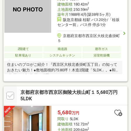
2
建物面積
180.42m
2
土地面積
250.59m
築年月
1988年4月(築38年5ヶ月)
阪急京都線 桂駅 バス20分/「桂坂
センター前」バス停 停歩1分
京都府京都市西京区大枝北沓掛町
５
2階建て
南道路
都市ガス
駐車場あり
システムキッチン
浴室乾燥機
住まいのプロがご紹介！『西京区大枝北沓掛町五丁目』の知って
おきたい魅力！●敷地面積約75.80坪！木造2階建「5LDK」。●和室
2部屋＋洋室3部屋が配置されています。●キッチンは、IHクッキ
ングヒーター付き。●堀込車庫1台分有。●第一種低層住居専用地
域内です。●リフォーム履歴≪2010年1月≫ 新調：1階トイレ
京都府京都市西京区御陵大枝山町１ 5,680万円
≪2020年1月≫ 設置：エネファーム≪2021年1月≫ 新調：暖房
乾燥機付き浴室≪2026年6月≫ 新調：洗面化粧台、畳・襖・障
5LDK
子(和室①②) 貼替：クロス(LDK・和室①②・洋室①②③・
WIC①②・1階2階ホール)、CF(洗面所・2階トイレ)
5,680
万円
間取り
5LDK
2
建物面積
152.72m
2
土地面積
209.62m