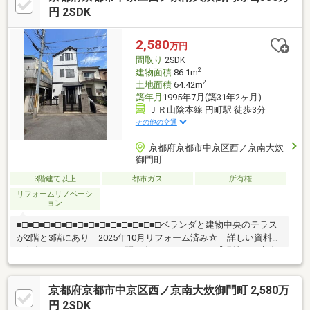
粧台新調■レンジフード新調 ■外壁塗装 など＼お気軽にご予約
円 2SDK
ください！／「現地見学」は、周辺環境や実際生活したときのイ
メージするうえでとても重要！物件以外のご相談もＯＫ♪水面下の
2,580
万円
最新情報をお送りいたします！
間取り
2SDK
2
建物面積
86.1m
2
土地面積
64.42m
築年月
1995年7月(築31年2ヶ月)
ＪＲ山陰本線 円町駅 徒歩3分
その他の交通
京都府京都市中京区西ノ京南大炊
御門町
3階建て以上
都市ガス
所有権
リフォームリノベーシ
ョン
■□■□■□■□■□■□■□■□■□■□■□■□■□ベランダと建物中央のテラス
が2階と3階にあり 2025年10月リフォーム済み☆ 詳しい資料は
お気軽にリノライフまでお問い合わせください。【現地のご案内
について】・平日や夜遅い時間帯のご案内も可能・ご自宅や最寄
り駅などご指定の場所まで送迎します・経験豊富なスタッフが物
京都府京都市中京区西ノ京南大炊御門町 2,580万
件詳細を丁寧にご説明いたします☆ご予約・物件詳細のお問合せ
先☆センチュリー２１リノライフ 電話番号／0120-033-021～
円 2SDK