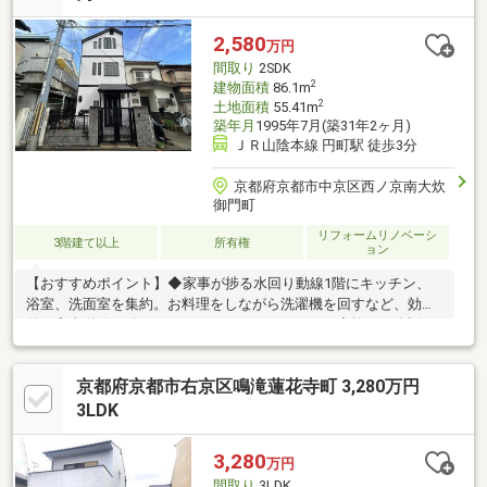
周辺施設～・朱雀第八小学校…徒歩6分（約503ｍ）・北野中学校…
徒歩7分（約539ｍ）
2,580
万円
間取り
2SDK
2
建物面積
86.1m
2
土地面積
55.41m
築年月
1995年7月(築31年2ヶ月)
ＪＲ山陰本線 円町駅 徒歩3分
京都府京都市中京区西ノ京南大炊
御門町
リフォームリノベーシ
3階建て以上
所有権
ョン
【おすすめポイント】◆家事が捗る水回り動線1階にキッチン、
浴室、洗面室を集約。お料理をしながら洗濯機を回すなど、効率
的な家事動線が確保されています。キッチンはご家族との会話が
弾むカウンタータイプです。◆スッキリ片付く豊富な収納各洋室
に備え付けられた物入に加え、3階には独立した「納戸」を完備。
京都府京都市右京区鳴滝蓮花寺町 3,280万円
季節外れの衣類や家電、アウトドア用品などもたっぷりと収納で
き、居住空間を広く保てます。◆光と風を取り込む開放的な設計
3LDK
2階・3階には複数のベランダやテラスを配置。さらに2階部分に
は吹き抜けが設けられており、家全体に自然な光と風を取り込む
3,280
万円
明るい設計となっています。
間取り
3LDK