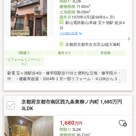
間取り
3LDK
2
建物面積
71.82m
2
土地面積
56.05m
築年月
1970年3月(築56年6ヶ月)
叡山電鉄叡山本線 宝ケ池駅 徒歩4
分
その他の交通
京都府京都市左京区山端大塚町
2階建て
都市ガス
所有権
リフォームリノベーシ
ョン
叡電 宝ヶ池駅歩4分・修学院駅歩11分と便利な立地・修学院小・
中 ・建蔽率超過・2024年１月一部リフォーム・４LDKから３
LDKへ間取り変更 ・全室クロス貼替 ・階段架け替え ・二重
窓（ペアガラス仕様）施工・１階フロアカーペット・クローゼッ
ト新設 ・ガスコンロ交換 ・一部建具交換 ・２階クローゼッ
京都府京都市南区西九条東柳ノ内町 1,680万円
ト新設空家ですのでいつでもご見学可能です。
3LDK
1,680
万円
間取り
3LDK
2
建物面積
56.31m