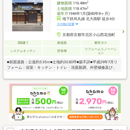
2
建物面積
116.48m
2
土地面積
118.47m
築年月
1946年1月(築80年8ヶ月)
地下鉄烏丸線 北大路駅 徒歩4分
その他の交通
京都府京都市北区小山西花池町
2階建て
南道路
都市ガス
リフォームリノベーシ
システムキッチン
所有権
ョン
■前面道路：公道約5.35ｍ■土地約35.83坪■築不詳■平成29年7月リ
フォーム：浴室・キッチン・トイレ・洗面新調、外壁補修及び塗
装、建具の新調（外部・室内）、内装やり替え、フローリング張
替、床暖房の設置、植栽等■空家ですので鍵もございますのでい
つでもご内覧可能です。一度ごゆっくりご内覧下さい。０１２０
－０２１－３１３までお気軽にお問い合わせ下さい。■経験年数
10年以上の営業スタッフ在籍、宅地建物取引士・古民家鑑定士1
級等も取得しておりますのでご安心ください。