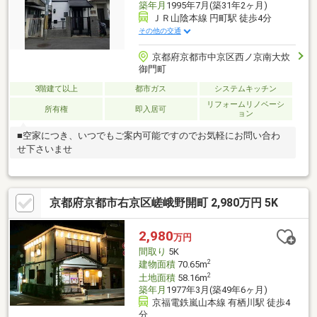
築年月
1995年7月(築31年2ヶ月)
ＪＲ山陰本線 円町駅 徒歩4分
その他の交通
京都府京都市中京区西ノ京南大炊
御門町
3階建て以上
都市ガス
システムキッチン
リフォームリノベーシ
所有権
即入居可
ョン
■空家につき、いつでもご案内可能ですのでお気軽にお問い合わ
せ下さいませ
京都府京都市右京区嵯峨野開町 2,980万円 5K
2,980
万円
間取り
5K
2
建物面積
70.65m
2
土地面積
58.16m
築年月
1977年3月(築49年6ヶ月)
京福電鉄嵐山本線 有栖川駅 徒歩4
分