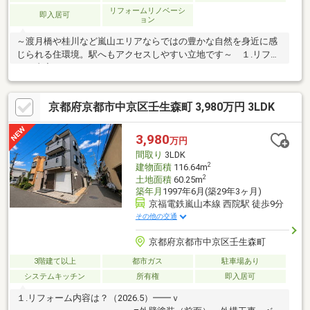
リフォームリノベーシ
即入居可
ョン
～渡月橋や桂川など嵐山エリアならではの豊かな自然を身近に感
じられる住環境。駅へもアクセスしやすい立地です～ １.リフォ
ーム内容は？（2022.10）━━ｖ━━━━━━━━━━━━━■キ
ッチン、洗面新調■フローリング新調■クロス新調■外壁塗装な
ど ２.おうちのPOINT♪━━ｖ━━━━━━━━━■リビングにエ
京都府京都市中京区壬生森町 3,980万円 3LDK
アコン１基あり！ ・新たに取り付ける必要がなく費用面でも嬉
しい♪■南向きのサンルームあり（４帖分） ・雨や花粉の時期に
室内干しができる ・家事が一階で完結する家事ラク効果！＼他
3,980
万円
のおうちもまとめてご案内いたします♪／・ネットに掲載されてい
間取り
3LDK
ない水面下情報をお届け
2
建物面積
116.64m
2
土地面積
60.25m
築年月
1997年6月(築29年3ヶ月)
京福電鉄嵐山本線 西院駅 徒歩9分
その他の交通
京都府京都市中京区壬生森町
3階建て以上
都市ガス
駐車場あり
システムキッチン
所有権
即入居可
１.リフォーム内容は？（2026.5）━━ｖ