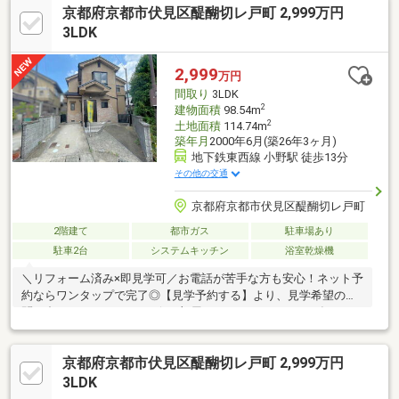
京都府京都市伏見区醍醐切レ戸町 2,999万円
ーやコンビニ、ドラッグストアも近くお買い物楽々♪ ２.ＡＣＣ
ＥＳＳ！━━ｖ━━━━━━━━━━━━━・阪急「上桂」駅徒
3LDK
歩１０分・阪急「桂」駅徒歩１４分特急停車駅の桂駅も徒歩圏内
で通勤通学にも嬉しい♪空家につきいつでもご内覧可能です！お気
2,999
万円
軽にお問合せ下さいませ！
間取り
3LDK
2
建物面積
98.54m
2
土地面積
114.74m
築年月
2000年6月(築26年3ヶ月)
地下鉄東西線 小野駅 徒歩13分
その他の交通
京都府京都市伏見区醍醐切レ戸町
2階建て
都市ガス
駐車場あり
駐車2台
システムキッチン
浴室乾燥機
＼リフォーム済み×即見学可／お電話が苦手な方も安心！ネット予
約ならワンタップで完了◎【見学予約する】より、見学希望のお
問い合わせくださいませ♪☆お部屋POINT―――・２０２６年６月
リフォーム済み美宅・駐車２台可能・リビング広々１９帖＆全居
室６帖以上のゆとりある間取り・収納スペース充実☆周辺
京都府京都市伏見区醍醐切レ戸町 2,999万円
POINT―――・地下鉄東西線「小野」駅…徒歩１３分・北醍醐小学
校…徒歩７分・醍醐中学校…徒歩２０分・セブンイレブン…徒歩１
3LDK
４分・業務スーパー…徒歩１３分・キリン堂…徒歩１３分☆☆住ま