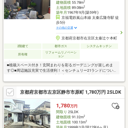
2
建物面積
55.78m
2
土地面積
89.08m
築年月
1967年9月(築59年)
京福電鉄嵐山本線 太秦広隆寺駅 徒
歩5分
その他の交通
京都府京都市右京区太秦辻ケ本町
2階建て
都市ガス
システムキッチン
リフォームリノベーシ
所有権
ョン
■植栽スペース付き！玄関まわりを彩るガーデニングが楽しめま
す◎■周辺施設充実で生活便利！＜センチュリー21ランドについ
て＞●センチュリー21ランド京都店は・・・ お客様のご希望を
お客様の目線でご満足いただけるお住いを全力でお探し致しま
す！●購入・売却のご相談など、些細なことでもお気軽にご相談
京都府京都市左京区静市市原町 1,780万円 2SLDK
下さいませ！●リフォームのご相談も承っております。○京阪鴨東
線 「出町柳」駅 徒歩約6分○営業時間：10：00～20：00（火曜
日・水曜日定休日※祝日は営業）事前にご連絡いただけますと、
1,780
万円
スムーズにご案内が可能です。ご連絡お待ちしております！
間取り
2SLDK
2
建物面積
91.32m
2
土地面積
100.13m
築年月
1999年3月(築27年6ヶ月)