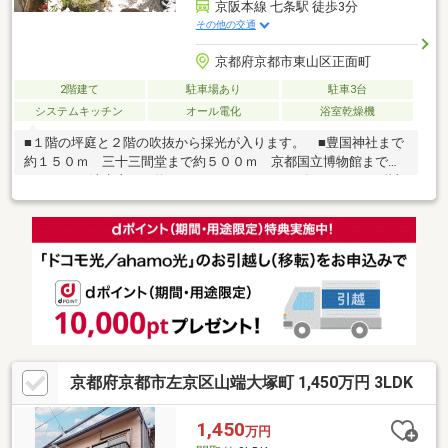
京阪本線 七条駅 徒歩3分
その他の交通
京都府京都市東山区正面町
2階建て
駐車場あり
駐車3台
システムキッチン
オール電化
浴室乾燥機
■１階の坪庭と２階の吹抜から採光が入ります。 ■豊国神社まで
約１５０ｍ 三十三間堂まで約５００ｍ 京都国立博物館まで約
５００ｍ 清水寺まで約１５００m ■２０１５年１１月 ２階部
分一部増築 ■２０２４年１０月 ２階トイレ交換済 ■エコキュート
有り
京都府京都市左京区山端大塚町 1,450万円 3LDK
1,450
万円