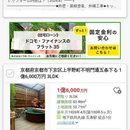
１.リフォーム内容は？（2026.8）━━ｖ
━━━━━━━━━━━━━■外壁・屋根塗装、外構工事■キッチ
ン・浴室・トイレ・洗面新調■全室クロス新調 ■フロアタイル・
CF新調■玄関ドア新調 2.おうちのPOINT♪━━ｖ
━━━━━━━━━━━━■緑あふれる閑静な住環境■駐車2台
OK■お子様が小さいうちは広々12帖の一室として、成長に合わせ
て6帖×2室へ変更も可能♪ライフステージに寄り添う、長く快適に
暮らせます♪■リビング、バルコニーが南からの採光があり明るく
洗濯物も乾きやすい♪＼他のおうちもまとめてご案内いたします♪
／・ネットに掲載されていない水面下情報をお届け
京都府京都市下京区上平野町不明門通五条下る 1
億6,000万円 3LDK
1億6,000
万円
間取り
3LDK
2
建物面積
63.46m
2
土地面積
53.71m
築年月
1926年4月(築100年5ヶ月)
地下鉄烏丸線 五条駅 徒歩1分
その他の交通