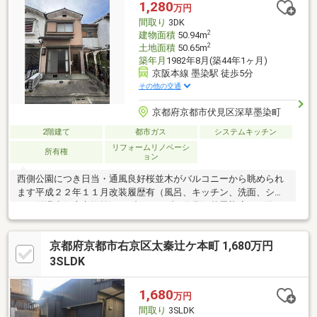
内と心地よい住環境をぜひ現地でご体感ください空家ですのでい
1,280
万円
つでもご見学可能です京都市左京区のセンチュリー21ハウスネッ
間取り
3DK
ト関西にお任せください！
2
建物面積
50.94m
2
土地面積
50.65m
築年月
1982年8月(築44年1ヶ月)
京阪本線 墨染駅 徒歩5分
その他の交通
京都府京都市伏見区深草墨染町
2階建て
都市ガス
システムキッチン
リフォームリノベーシ
所有権
ョン
西側公園につき日当・通風良好桜並木がバルコニーから眺められ
ます平成２２年１１月改装履歴有（風呂、キッチン、洗面、シャ
ワー付温水便座交換等)●セブンイレブン伏見深草墨染店まで約１
００ｍ●京都中央信用金庫墨染支店まで約３４０ｍ●フレスコ墨染
店まで約３８０ｍ●伏見墨染郵便局まで約４７０ｍ●藤ノ森小学校
京都府京都市右京区太秦辻ケ本町 1,680万円
まで約６５０ｍ●藤森中学校まで約１６４０ｍ
3SLDK
1,680
万円
間取り
3SLDK