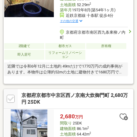
2
土地面積
52.29m
築年月
1972年8月(築54年1ヶ月)
近鉄京都線 十条駅 徒歩4分
その他の交通
京都府京都市南区西九条東柳ノ内
町
2階建て
都市ガス
所有権
リフォームリノベーシ
即入居可
ョン
近隣では令和6年12月に土地約 49mだけで1770万円の成約事例が
あります。本物件は公簿約52mの土地に建物付きで1680万円で
す。
京都府京都市中京区西ノ京南大炊御門町 2,680万
円 2SDK
2,680
万円
間取り
2SDK
2
建物面積
86.1m
2
土地面積
64.42m