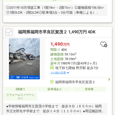
◎2011年10月増築工事（1階18㎡・2階15㎡）◎建物面積156.50㎡
◎1階3LDK・2階2LDK◎駐車場2台～3台可能（車種による）
◎2024年4月頃外壁塗装
福岡県福岡市早良区賀茂２ 1,490万円 4DK
1,490
万円
間取り
4DK
2
建物面積
59.13m
2
土地面積
78.39m
築年月
1983年7月(築43年2ヶ月)
地下鉄七隈線 野芥駅 徒歩7分
その他の交通
福岡県福岡市早良区賀茂２
2階建て
駐車場あり
所有権
リフォームリノベーシ
ョン
●学校情報福岡市立賀茂小学校まで 徒歩９分（６５０ｍ）福岡
市立次郎丸中学校まで 徒歩１４分（１１００ｍ）●周辺施設情