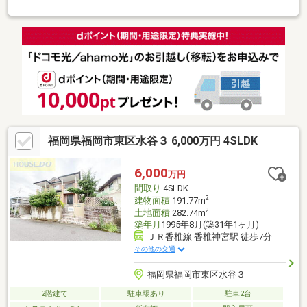
報セブンイレブン福岡賀茂２丁目店まで 徒歩５分（３５０ｍ）
マックスバリュエクスプレス野芥駅前店まで 徒歩７分（５００
ｍ）●ハザードマップ情報本物件はハザードマップによる浸水想
定区域には指定されていませんが、指定されていない区域におい
ても浸水が発生する場合があります。＼土日祝日も営業中！／＜
メール登録で優先的に新着物件配信可能です！＞不動産売買は
『株式会社いふう』にお任せください！“あんしんスッキリ対話
型”ご質問や内覧のご希望もお気軽にご連絡ください♪
福岡県福岡市東区水谷３ 6,000万円 4SLDK
6,000
万円
間取り
4SLDK
2
建物面積
191.77m
2
土地面積
282.74m
築年月
1995年8月(築31年1ヶ月)
ＪＲ香椎線 香椎神宮駅 徒歩7分
その他の交通
福岡県福岡市東区水谷３
2階建て
駐車場あり
駐車2台