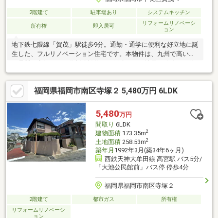
2階建て
駐車場あり
システムキッチン
リフォームリノベーシ
所有権
即入居可
ョン
地下鉄七隈線「賀茂」駅徒歩9分。通勤・通学に便利な好立地に誕
生した、フルリノベーション住宅です。本物件は、九州で高い施
工品質に定評のある谷川建設施工の戸建てを、地元工務店が一棟
まるごと再生。もともとのしっかりとした躯体を活かしながら、
室内は現代の暮らしに合わせて一新され、水回り設備も含めて新
福岡県福岡市南区寺塚２ 5,480万円 6LDK
しく整えられています。間取りはゆとりの4LDK。ご家族それぞれ
の個室を確保しつつ、将来のライフスタイルの変化にも柔軟に対
応可能です。「施工品質に定評のある住宅 × フルリノベーショ
5,480
万円
ン」という、安心感と快適性を兼ね備えた一邸です。
間取り
6LDK
2
建物面積
173.35m
2
土地面積
258.53m
築年月
1992年3月(築34年6ヶ月)
西鉄天神大牟田線 高宮駅 バス5分/
「大池公民館前」バス停 停歩4分
福岡県福岡市南区寺塚２
2階建て
都市ガス
所有権
リフォームリノベーシ
ョン