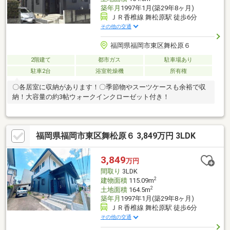
築年月
1997年1月(築29年8ヶ月)
ＪＲ香椎線 舞松原駅 徒歩6分
その他の交通
福岡県福岡市東区舞松原６
2階建て
都市ガス
駐車場あり
駐車2台
浴室乾燥機
所有権
〇各居室に収納があります！〇季節物やスーツケースも余裕で収
納！大容量の約3帖ウォークインクローゼット付き！
福岡県福岡市東区舞松原６ 3,849万円 3LDK
3,849
万円
間取り
3LDK
2
建物面積
115.09m
2
土地面積
164.5m
築年月
1997年1月(築29年8ヶ月)
ＪＲ香椎線 舞松原駅 徒歩6分
その他の交通