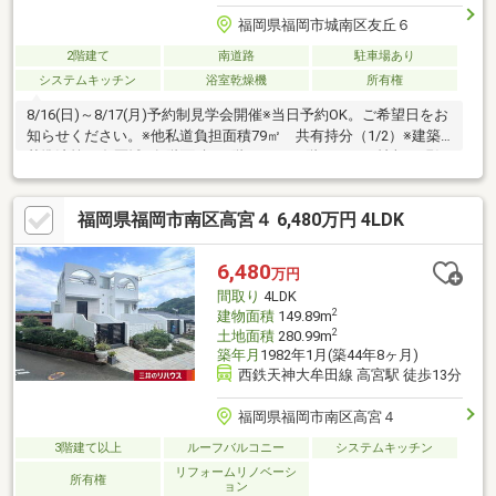
福岡県福岡市城南区友丘６
2階建て
南道路
駐車場あり
システムキッチン
浴室乾燥機
所有権
8/16(日)～8/17(月)予約制見学会開催※当日予約OK。ご希望日をお
知らせください。※他私道負担面積79㎡ 共有持分（1/2）※建築
基準法第22条区域※各階面積：1階61.27㎡ 2階23.18㎡※情報と現況
が相違する場合は、現況優先とします。※司法書士・個別プロパ
ン供給会社は売主の指定になります。プロパンガスの消費に係る
福岡県福岡市南区高宮４ 6,480万円 4LDK
配管設備、ガス器具等は、本土地建物の販売価格には含まれてお
りません。※通学の区域に関しては自治体や教育委員会等にご確
認ください。
6,480
万円
間取り
4LDK
2
建物面積
149.89m
2
土地面積
280.99m
築年月
1982年1月(築44年8ヶ月)
西鉄天神大牟田線 高宮駅 徒歩13分
福岡県福岡市南区高宮４
3階建て以上
ルーフバルコニー
システムキッチン
リフォームリノベーシ
所有権
ョン