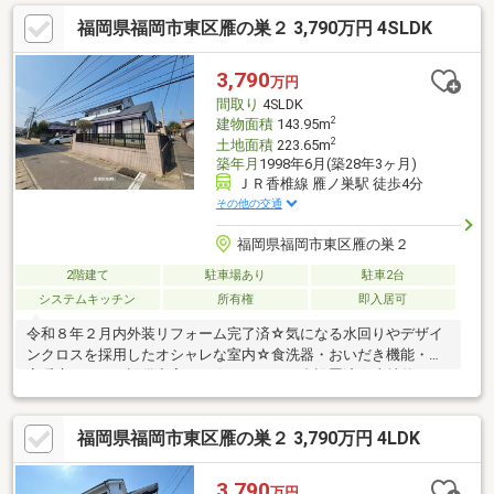
是非ご来店ください！家づくりの説明や注文住宅、リフォームに
福岡県福岡市東区雁の巣２ 3,790万円 4SLDK
関しても予算を含めてわかりやすくご説明させていただきます。
SUUMOからのご予約後、来店時に簡単なアンケート記入で、
Amazonギフト1000円分贈呈♪また来店されたお客様全員にお菓子
3,790
万円
詰め放題プレゼント♪☆・・☆・・☆・・☆・・☆・・☆・・
間取り
4SLDK
☆・・☆・・☆・・☆
2
建物面積
143.95m
2
土地面積
223.65m
築年月
1998年6月(築28年3ヶ月)
ＪＲ香椎線 雁ノ巣駅 徒歩4分
その他の交通
福岡県福岡市東区雁の巣２
2階建て
駐車場あり
駐車2台
システムキッチン
所有権
即入居可
令和８年２月内外装リフォーム完了済☆気になる水回りやデザイ
ンクロスを採用したオシャレな室内☆食洗器・おいだき機能・浴
室暖房もあり、設備充実です☆エアコン１台設置済☆土地約６７
坪！建物約１４３平米！広い敷地と、広い住宅は要CHECKです♪
お庭スペースもあるので、ペットとの時間♪子供との時間♪奥様旦
福岡県福岡市東区雁の巣２ 3,790万円 4LDK
那様の趣味の時間♪など利用用途様々☆玄関は広い吹き抜けにな
っており開放的な空間となっております！住宅ローンのご相談も
承っております♪地元の会社だからこそお客様に寄り添って誠心誠
3,790
万円