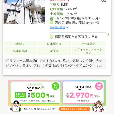
新品交換 ・外壁、屋根塗装など
間取り
3LDK
2
建物面積
124.58m
2
土地面積
196.92m
築年月
1989年10月(築36年11ヶ月)
西鉄貝塚線 唐の原駅 徒歩12分
その他の交通
福岡県福岡市東区香住ヶ丘５
2階建て
駐車場あり
オール電化
リフォームリノベーシ
浴室乾燥機
所有権
ョン
〇リフォーム済み物件です！きれいに整い、気持ちよく新生活を
始めやすい住まいです。〇約21帖のリビング・ダイニング・キッ
チンは、ご家族全員がいつでも快適に過ごせる広いスペースで
す！〇西鉄貝塚線「唐の原」駅まで徒歩約12分です！通学・通勤
に便利な立地です！〇部屋からは海が見えます！何気ない時間で
も自然と心が落ち着きますね♪〇ウォークインクローゼットと多数
の充実した収納スペースが備わっており、室内をいつもきれいに
保てます◎〇ランドリールーム完備！洗濯から乾燥までが室内で
完結し、生活動線がスムーズになります〇二面バルコニーで日当
たりと風通しを確保しやすく、洗濯物も干し分けしやすいです！