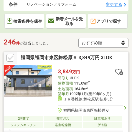
条件
変更する
リノベーション／リフォーム
新着メールを受
検索条件を保存
アプリで探す
取る
246
件
が該当しました。
福岡県福岡市東区舞松原６ 3,849万円 3LDK
3,849
万円
間取り
3LDK
2
建物面積
115.09m
2
土地面積
164.5m
築年月
1997年1月(築29年8ヶ月)
ＪＲ香椎線 舞松原駅 徒歩5分
福岡県福岡市東区舞松原６
2階建て
都市ガス
駐車場あり
システムキッチン
浴室乾燥機
所有権