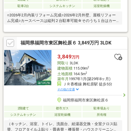
駐車2台
システムキッチン
浴室乾燥機
○2026年2月内装リフォーム完成○2026年2月外壁、屋根リフォー
ム完成○カースペースは縦列２台駐車可能☆そのうち１台はカー
ポート完備○LDKは約20帖とご家族が集まってもゆったりとくつろ
げる広さですね○全室６帖以上とゆとりのある間取りです○主寝室
には約３帖ほどのウォークインクローゼット付き！ご夫婦二人分
福岡県福岡市東区舞松原６ 3,849万円 3LDK
の収納にも便利です○JR香椎線「舞松原」駅までは徒歩５分の駅
チカ！交通の利便性良好です○小学校は徒歩５分と低学年のお子
様にも安心の通学距離です
3,849
万円
間取り
3LDK
2
建物面積
115.09m
2
土地面積
164.5m
築年月
1997年1月(築29年8ヶ月)
ＪＲ香椎線 舞松原駅 徒歩5分
その他の交通
福岡県福岡市東区舞松原６
2階建て
都市ガス
駐車場あり
システムキッチン
浴室乾燥機
所有権
（キッチン、浴室、トイレ、洗面台、給湯器交換・全室クロス貼
替、フロアタイル上貼り・畳表替・襖張替・ハウスクリーニン