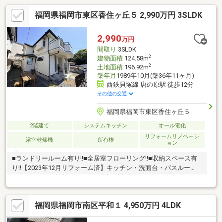
福岡県福岡市東区香住ヶ丘５ 2,990万円 3SLDK
2,990
万円
間取り
3SLDK
2
建物面積
124.58m
2
土地面積
196.92m
築年月
1989年10月(築36年11ヶ月)
西鉄貝塚線 唐の原駅 徒歩12分
その他の交通
福岡県福岡市東区香住ヶ丘５
2階建て
システムキッチン
オール電化
リフォームリノベーシ
浴室乾燥機
所有権
ョン
■ランドリールーム有り!!■全居室フローリング!!■収納スペース有
り!!【2023年12月リフォーム済】キッチン・洗面台・バスルー
ム・トイレ2ヶ所交換・LDK、洋室9帖部分クロス、フローリング
貼替・建具交換※堀車庫（幅約2.8ｍ、奥行約5.5ｍ、高さ約2.3ｍ）
福岡県福岡市南区平和１ 4,950万円 4LDK