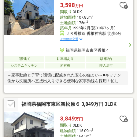
す、建物構造を鉄筋コンクリート造にする、鋼管杭を打つ等のい
3,598
万円
ずれかの対応が必要となります。・駐車スペースの確保が難し
間取り
3LDK
く、近隣月極駐車場利用となります。
2
建物面積
107.85m
2
土地面積
175m
築年月
1995年2月(築31年7ヶ月)
ＪＲ香椎線 香椎神宮駅 徒歩6分
その他の交通
福岡県福岡市東区香椎４
2階建て
駐車場あり
駐車2台
システムキッチン
所有権
即入居可
～家事動線と子育て環境に配慮された安心の住まい～■キッチン
側から洗面所へ直接出入りできる便利な家事動線を採用！忙しい
朝の料理と洗濯も、スムーズにこなせる機能的な間取りが自慢で
す！■駐車場は2台分のスペースを確保！■全室南向きの設計で、
どのお部屋にいても暖かな陽光を感じることが出来ます♪お子様の
福岡県福岡市東区舞松原６ 3,849万円 3LDK
お部屋も明るく、健康的な毎日をしっかりサポートします！■小
学校徒歩3分！■香椎宮までとほ3分！
3,849
万円
間取り
3LDK
2
建物面積
115.09m
2
土地面積
164.5m