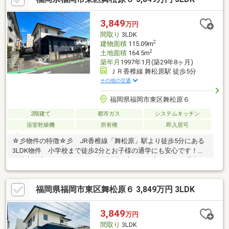
3,849
万円
間取り
3LDK
2
建物面積
115.09m
2
土地面積
164.5m
築年月
1997年1月(築29年8ヶ月)
ＪＲ香椎線 舞松原駅 徒歩5分
その他の交通
福岡県福岡市東区舞松原６
2階建て
都市ガス
システムキッチン
浴室乾燥機
所有権
即入居可
☆彡物件の特徴☆彡 JR香椎線「舞松原」駅より徒歩5分にある
3LDK物件 小学校まで徒歩2分とお子様の通学にも安心です！
天井高が高く、ゆったりとした空間が広がるお家です。 瑕疵保
険付き（住宅あんしん保証による建物状況調査済み）＼住宅ロー
ンも家電もヤマダデンキにお任せください／最新設備が揃った新
福岡県福岡市東区舞松原６ 3,849万円 3LDK
築戸建を、本日すぐにご案内可能です！当店なら、住宅ローンの
ご相談はもちろん、新生活に必要な家電・家具のトータルコーデ
ィネートまでワンストップでサポート。ヤマダグループならでは
3,849
万円
の特別金利やポイント還元で、賢くおトクに新生活を始めません
間取り
3LDK
か？