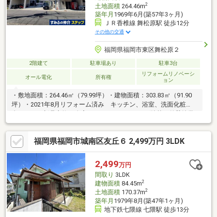
2
土地面積
264.46m
築年月
1969年6月(築57年3ヶ月)
ＪＲ香椎線 舞松原駅 徒歩12分
その他の交通
福岡県福岡市東区舞松原２
2階建て
駐車場あり
駐車3台
リフォームリノベーシ
オール電化
所有権
ョン
・敷地面積：264.46㎡（79.99坪）・建物面積：303.83㎡（91.90
坪）・2021年8月リフォーム済み キッチン、浴室、洗面化粧
台、トイレ新品交換 全室クロス・フローリング貼替 外壁塗装
等・オール電化・駐車スペース4台分（車種による）・平坦地●JR
香椎線「舞松原駅」まで徒歩12分●JR鹿児島本線「千早駅」まで
福岡県福岡市城南区友丘６ 2,499万円 3LDK
徒歩17分●西鉄貝塚線「西鉄千早駅」まで徒歩17分●若宮小学校ま
で約500ｍ（徒歩7分）●多々良中学校まで約750ｍ（徒歩10分）
2,499
万円
間取り
3LDK
2
建物面積
84.45m
2
土地面積
170.37m
築年月
1979年8月(築47年1ヶ月)
地下鉄七隈線 七隈駅 徒歩13分