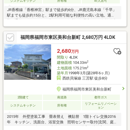
システムキッチン
所有権
即入居可
JR香椎線「香椎神宮」駅まで徒歩約6分、JR鹿児島本線「千早」
駅までも徒歩約15分と、2駅利用可能な利便性の高い立地。通
勤・通学はもちろん、お出かけにも便利な住環境です。舞松原小
学校・多々良中学校も徒歩約10分圏内にあり、お子様の通学も安
心です。開放感あふれる吹抜けを採用したLDKは、自然光がたっ
福岡県福岡市東区美和台新町 2,680万円 4LDK
ぷり差し込み、ご家族がゆったりとくつろげる明るい空間。陽当
たりの良い閑静な住宅街で、ゆとりある暮らしを叶える一邸で
す。2024年にはキッチン・浴室・トイレ・床・全室のリフォーム
2,680
万円
が行われており、室内は大変きれいな状態です。ぜひ一度、現地
間取り
4LDK
でこの開放感と住み心地をご体感ください。
2
建物面積
104.33m
2
土地面積
175.21m
築年月
1998年3月(築28年6ヶ月)
西鉄貝塚線 三苫駅 徒歩8分
福岡県福岡市東区美和台新町
2階建て
南道路
都市ガス
リフォームリノベーシ
システムキッチン
所有権
ョン
2015年 外壁塗装工事 畳表替え 襖貼替 1階トイレ交換2016
年 キッチン、洗面台、浴室交換 照明センサー取付(玄関、庭、
カーポート)2022年 雨戸交換・キッチン・浴室・洗面室・トイレ