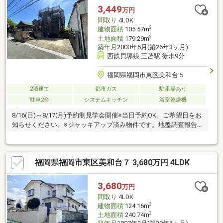
物件配信可能です！＞不動産売買は『株式会社いふう』にお任せ
3,449
万円
ください！“あんしんスッキリ対話型”ご質問や内覧のご希望もお
間取り
4LDK
気軽にご連絡ください♪
2
建物面積
105.57m
2
土地面積
179.29m
築年月
2000年6月(築26年3ヶ月)
西鉄貝塚線 三苫駅 徒歩9分
福岡県福岡市東区美和台５
2階建て
都市ガス
駐車場あり
駐車2台
システムキッチン
浴室乾燥機
8/16(日)～8/17(月)予約制見学会開催※当日予約OK。ご希望日をお
知らせください。※ジャッキアップ済み物件です。地盤調査報告
書あり。※建築基準法第22条区域※各階面積：1階61.27㎡ 2階44.3
㎡※情報と現況が相違する場合は、現況優先とします。※司法書士
は売主の指定になります。※通学の区域に関しては自治体や教育
福岡県福岡市東区美和台７ 3,680万円 4LDK
委員会等にご確認ください。
3,680
万円
間取り
4LDK
2
建物面積
124.16m
2
土地面積
240.74m