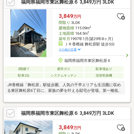
福岡県福岡市東区舞松原６ 3,849万円 3LDK
関しても予算を含めてわかりやすくご説明させていただきます。
SUUMOからのご予約後、来店時に簡単なアンケート記入で、
Amazonギフト1000円分贈呈♪また来店されたお客様全員にお菓子
3,849
万円
詰め放題プレゼント♪☆・・☆・・☆・・☆・・☆・・☆・・
間取り
3LDK
☆・・☆・・☆・・☆
2
建物面積
115.09m
2
土地面積
164.5m
築年月
1997年1月(築29年8ヶ月)
ＪＲ香椎線 舞松原駅 徒歩5分
その他の交通
福岡県福岡市東区舞松原６
2階建て
都市ガス
駐車場あり
駐車2台
システムキッチン
浴室乾燥機
JR香椎線「舞松原」駅徒歩圏、人気の千早エリアも生活圏に収め
る東区舞松原6丁目に、家族の夢を叶える邸宅が登場。第一種低層
住居専用地域に指定された現地周辺は、高い建物がなく、美しい
街並みと開放的な空が広がる閑静な住宅街です。舞松原小学校を
はじめ教育施設が身近に揃い、子育て世帯にも安心のロケーショ
福岡県福岡市東区舞松原６ 3,849万円 3LDK
ン。建物は、光と風の通り道を綿密に計算した建築設計。心地よ
い陽光が差し込む開放的なリビングを中心に、家族が自然と集ま
る空間を実現しました。都市の利便性を享受しながら、落ち着い
3,849
万円
た環境で永住を叶える理想のライフステージ。建築のプロが細部
間取り
3LDK