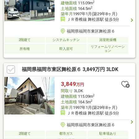
2
建物面積
115.09m
2
土地面積
164.5m
築年月
1997年1月(築29年8ヶ月)
ＪＲ香椎線 舞松原駅 徒歩5分
福岡県福岡市東区舞松原６
2階建て
システムキッチン
浴室乾燥機
リフォームリノベーシ
所有権
即入居可
ョン
福岡県福岡市東区舞松原６ 3,849万円 3LDK
3,849
万円
間取り
3LDK
2
建物面積
115.09m
2
土地面積
164.5m
築年月
1997年1月(築29年8ヶ月)
ＪＲ香椎線 舞松原駅 徒歩5分
福岡県福岡市東区舞松原６
2階建て
都市ガス
駐車場あり