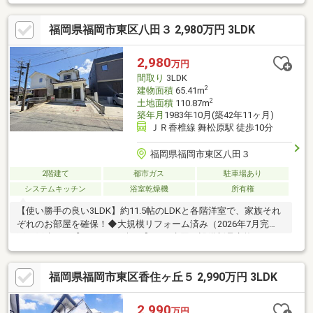
のWIC等、随所に収納有・洗面室2か所、トイレ3か所(各階)有・
2026年3月 3階洋室フロアタイル上張・カーポート有(車種によ
福岡県福岡市東区八田３ 2,980万円 3LDK
る)▼設備・食洗機・IHコンロ・浴室乾燥機▼2026年3月外装リフ
ォーム済・外壁塗装▼周辺環境・大楠小学校 徒歩5分(約370m)■
ご希望の住まい探しをお手伝いします ━━━━━・・・物件の詳
2,980
万円
細・ご相談はお気軽にお問い合わせください。
間取り
3LDK
2
建物面積
65.41m
2
土地面積
110.87m
築年月
1983年10月(築42年11ヶ月)
ＪＲ香椎線 舞松原駅 徒歩10分
福岡県福岡市東区八田３
2階建て
都市ガス
駐車場あり
システムキッチン
浴室乾燥機
所有権
【使い勝手の良い3LDK】約11.5帖のLDKと各階洋室で、家族それ
ぞれのお部屋を確保！◆大規模リフォーム済み（2026年7月完
工）戸建て！【リフォーム概要】 ・水回り設備新品交換（シス
テムキッチン、ユニットバス、トイレ、洗面化粧台） ・フロア
タイル上貼り（LDK、洋室3部屋、廊下） ・CFシート貼替（洗面
福岡県福岡市東区香住ヶ丘５ 2,990万円 3LDK
所、トイレ） ・全室クロス張替え ・給湯器新品交換 ・洗濯
水栓新品交換 ・スイッチ、コンセトカバー新品交換 ・建具新
品交換 ・火災報知器新設 ・ハウスクリーニング ・玄関ドア
2,990
万円