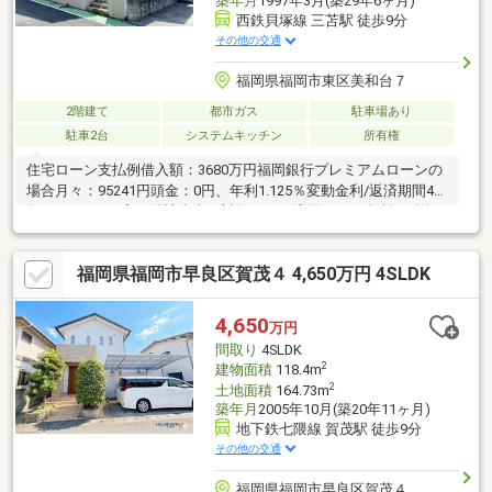
築年月
1997年3月(築29年6ヶ月)
西鉄貝塚線 三苫駅 徒歩9分
その他の交通
福岡県福岡市東区美和台７
2階建て
都市ガス
駐車場あり
駐車2台
システムキッチン
所有権
住宅ローン支払例借入額：3680万円福岡銀行プレミアムローンの
場合月々：95241円頭金：0円、年利1.125％変動金利/返済期間40
年※ローンは一定要件該当者が対象です。適用される金利は融資
実行時のものとなり、表記されている金利・返済額と異なる場合
があります。
福岡県福岡市早良区賀茂４ 4,650万円 4SLDK
4,650
万円
間取り
4SLDK
2
建物面積
118.4m
2
土地面積
164.73m
築年月
2005年10月(築20年11ヶ月)
地下鉄七隈線 賀茂駅 徒歩9分
その他の交通
福岡県福岡市早良区賀茂４