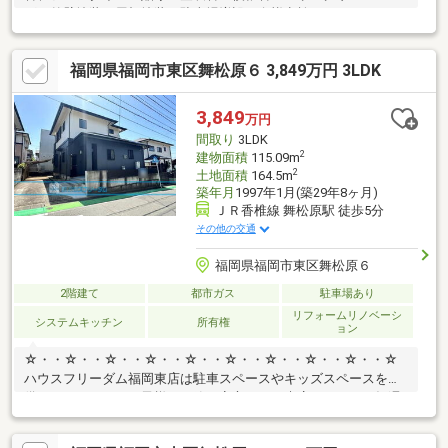
グ・外壁塗装・屋根塗装・駐車場増設・白蟻点検）・ＷＩＣ
有 ・各居室に収納有・舞松原小学校まで約160ｍ・ＪＲ香椎線
「舞松原」駅徒歩５分
福岡県福岡市東区舞松原６ 3,849万円 3LDK
3,849
万円
間取り
3LDK
2
建物面積
115.09m
2
土地面積
164.5m
築年月
1997年1月(築29年8ヶ月)
ＪＲ香椎線 舞松原駅 徒歩5分
その他の交通
福岡県福岡市東区舞松原６
2階建て
都市ガス
駐車場あり
リフォームリノベーシ
システムキッチン
所有権
ョン
☆・・☆・・☆・・☆・・☆・・☆・・☆・・☆・・☆・・☆
ハウスフリーダム福岡東店は駐車スペースやキッズスペースを完
備しております。お子様も一緒に安心してご来店ください！毎週
土日祝はおうち探しフェア開催中！要望等が固まっていない方も
是非ご来店ください！家づくりの説明や注文住宅、リフォームに