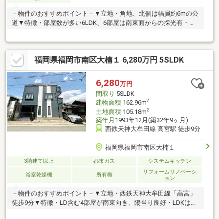
－物件のおすすめポイント－▼立地・角地、北側は幅員約6mの公
道▼特徴・部屋数が多い6LDK、6部屋は南東面からの採光有・階
段上部は吹抜け仕様・主寝室は約10.4帖、約3.3帖のクローゼット
付・洋室約4.4帖は主寝室・廊下の2WAY・玄関近くに床の間付の
和室を配置・2階洗面室にサウナが隣接・縦列駐車2台可(電動シャ
福岡県福岡市南区大楠１ 6,280万円 5SLDK
ッター付／車種による)▼2026年5月内外装リフォーム済【内装】
UB・洗面台・トイレ交換、クロス貼替【その他】外壁・屋根塗
装、屋上防水工事 他■ ご希望の住まい探しをお手伝いします
6,280
万円
━━━━━・・・物件の詳細・ご相談はお気軽にお問い合わせく
間取り
5SLDK
ださい。
2
建物面積
162.96m
2
土地面積
105.18m
築年月
1993年12月(築32年9ヶ月)
西鉄天神大牟田線 高宮駅 徒歩9分
福岡県福岡市南区大楠１
3階建て以上
都市ガス
システムキッチン
リフォームリノベーシ
浴室乾燥機
所有権
ョン
－物件のおすすめポイント－▼立地・西鉄天神大牟田線「高宮」
徒歩9分▼特徴・LD含む4部屋が南東向き、陽当り良好・LDKは約
15.3帖、会話が弾むペニンシュラキッチン・1階の納戸・2階廊下