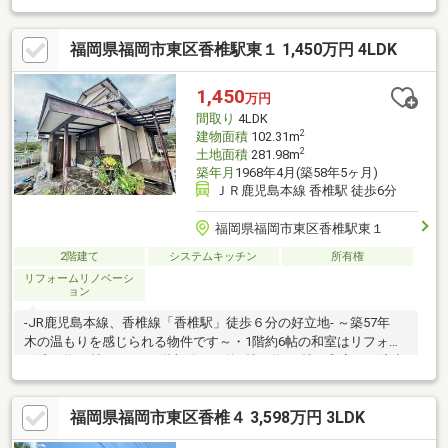
ッチン、勝手口付・足を伸ばしてくつろげる和室有・WIC等、全
居室に収納を確保・駐車場有(車種による)▼設備・浴室乾燥機・
福岡県福岡市東区香椎駅東１ 1,450万円 4LDK
トイレ2ケ所▼2026年2月内外装リフォーム済【交換】キッチン、
UB、トイレ、洗面化粧台 等【張替】全室クロス、畳表替、襖 等
【塗装】外壁、屋根■ ご希望の住まい探しをお手伝いします
1,450
万円
━━━━━・・・物件の詳細・ご相談はお気軽にお問い合わせく
間取り
4LDK
ださい。
2
建物面積
102.31m
2
土地面積
281.98m
築年月
1968年4月(築58年5ヶ月)
ＪＲ鹿児島本線 香椎駅 徒歩6分
福岡県福岡市東区香椎駅東１
2階建て
システムキッチン
所有権
リフォームリノベーシ
ョン
-JR鹿児島本線、香椎線「香椎駅」徒歩６分の好立地- ～築57年
木の温もりを感じられる物件です～・1階約6帖の和室はリフォー
ム済・約13帖のLDK・2階部分には約6帖と約4.5帖の和室あり注意
事項・前面道路との高低差は３ｍ以上あり、福岡市建築基準法施
行条例の適用を受けます。 ・駐車スペースの確保が難しく、近
福岡県福岡市東区香椎４ 3,598万円 3LDK
隣月極駐車場利用となります。・本物件の擁壁は、崖条例の対象
となるため擁壁のやり替えを行う、崖下から崖の高さの2倍以上離