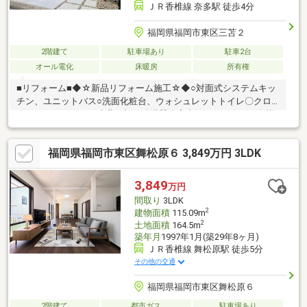
ＪＲ香椎線 奈多駅 徒歩4分
福岡県福岡市東区三苫２
2階建て
駐車場あり
駐車2台
オール電化
床暖房
所有権
■リフォーム■◆☆新品リフォーム施工☆◆○対面式システムキッ
チン、ユニットバス○洗面化粧台、ウォシュレットトイレ〇クロ
ス、フロアタイル、建具一部、給湯器〇室内クリーニング、白蟻
点検◆☆物件の特徴☆◆〇三苫小学校・和白中学校〇リフォーム
仕様〇駐車スペース２台〇浄水器・浴室乾燥機・照明付き〇食器
福岡県福岡市東区舞松原６ 3,849万円 3LDK
洗浄乾燥機付き〇住宅ローン控除適用可■ご見学は直接スタッフ
までどうぞ■※もりやま（０９０－７９２３－８５３２）
3,849
万円
間取り
3LDK
2
建物面積
115.09m
2
土地面積
164.5m
築年月
1997年1月(築29年8ヶ月)
ＪＲ香椎線 舞松原駅 徒歩5分
その他の交通
福岡県福岡市東区舞松原６
2階建て
都市ガス
駐車場あり