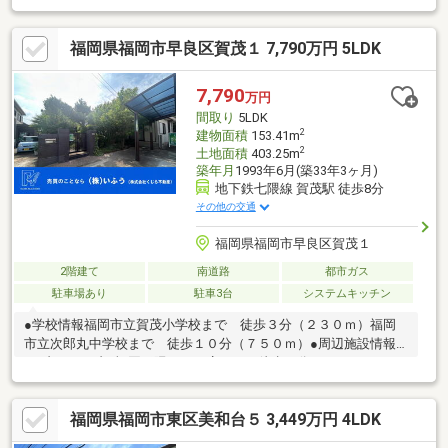
には窓が設置されております。・キッチン・洗面室・浴室が隣接
している設計となっており、家事の際の移動負担を軽減してくれ
福岡県福岡市早良区賀茂１ 7,790万円 5LDK
ます。・システムキッチンはカウンター式になっており、キッチ
ン横には勝手口が付設。・1階と2階にトイレがあります。・庭で
はガーデニングをお楽しみいただけます。・カーポート、門扉の
7,790
万円
照明センサーは夜になると自動で点灯し、玄関の照明は人感セン
間取り
5LDK
サーになっております。
2
建物面積
153.41m
2
土地面積
403.25m
築年月
1993年6月(築33年3ヶ月)
地下鉄七隈線 賀茂駅 徒歩8分
その他の交通
福岡県福岡市早良区賀茂１
2階建て
南道路
都市ガス
駐車場あり
駐車3台
システムキッチン
●学校情報福岡市立賀茂小学校まで 徒歩３分（２３０ｍ）福岡
市立次郎丸中学校まで 徒歩１０分（７５０ｍ）●周辺施設情報
セブンイレブン福岡干隈５丁目店まで 徒歩８分（６００ｍ）サ
ニー星の原店まで 徒歩８分（６００ｍ）●ハザードマップ情報
本物件はハザードマップによる浸水想定区域には指定されていま
福岡県福岡市東区美和台５ 3,449万円 4LDK
せんが、指定されていない区域においても浸水が発生する場合が
あります。＼土日祝日も営業中！／＜メール登録で優先的に新着