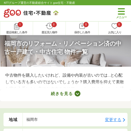
NTTグループ運営の不動産総合サイト goo住宅・不動産
1
0
0
0
最近検索した条件
最近見た物件
保存した条件
お気に入り
福岡市のリフォーム・リノベーション済の中
古一戸建て・中古住宅 物件一覧
中古物件を購入したいけれど、設備や内装が古いのでは…と心配
している方も多いのではないでしょうか？購入費用を抑えて素敵
な家を入手したい方におすすめのリフォーム・リノベーション済
続きを見る
みの中古一軒家を紹介します。築年数が古くても新しい設備が整
っていたり、ニーズにあう間取りに変更されていたりするので、
快適に暮らせますよ。
地域
変更する
福岡市