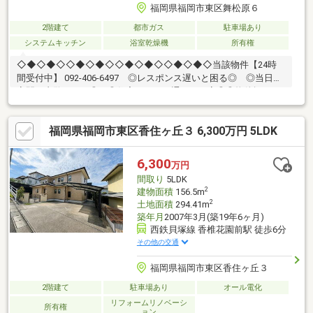
福岡県福岡市東区舞松原６
2階建て
都市ガス
駐車場あり
システムキッチン
浴室乾燥機
所有権
◇◆◇◆◇◇◆◇◆◇◇◆◇◆◇◇◆◇◆◇当該物件【24時
間受付中】 092-406-6497 ◎レスポンス遅いと困る◎ ◎当日・
夜間に内覧したい◎ ◎住宅ローン・通るか不安◎◎物件探し・
まず何からすればいい？◎小さなことからなんでも・いつでも♪〇
子育てにうれしい住環境、家族みんなが心地よく暮らせる一邸♪〇
福岡県福岡市東区香住ヶ丘３ 6,300万円 5LDK
新耐震基準・住宅ローン控除利用可♪〇水回り新品交換済みで快適
にご入居♪【教育】◆舞松原小学校：徒歩2分◆多々良中学校：徒
歩15分【暮らし】◆サニー舞松原店：徒歩8分◆FCO・OP舞松原
6,300
万円
店：徒歩9分◇◆◇◆◇◇◆◇◆◇◇◆◇◆◇◇◆◇◆◇
間取り
5LDK
2
建物面積
156.5m
2
土地面積
294.41m
築年月
2007年3月(築19年6ヶ月)
西鉄貝塚線 香椎花園前駅 徒歩6分
その他の交通
福岡県福岡市東区香住ヶ丘３
2階建て
駐車場あり
オール電化
リフォームリノベーシ
所有権
ョン