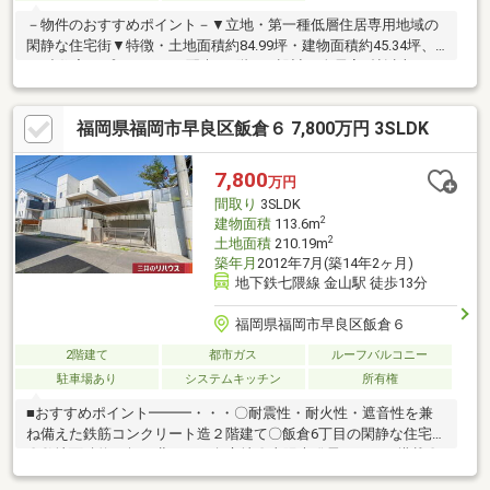
－物件のおすすめポイント－▼立地・第一種低層住居専用地域の
閑静な住宅街▼特徴・土地面積約84.99坪・建物面積約45.34坪、
RC造住宅・プライバシー配慮の3階LDK設計・全居室6帖以上・LD
に景色を眺めることができるベンチ2か所を設置・食洗機付のL字
型キッチン、勝手口有・LDK・主寝室約14.8帖は3面採光・各階ト
福岡県福岡市早良区飯倉６ 7,800万円 3SLDK
イレ有、ゆとりをもって使用可・1階・2階各居室はバルコニー付
▼内外装リフォーム履歴【2017年4月】外壁塗装【2014年10月】
浴室交換■ ご希望の住まい探しをお手伝いします
7,800
万円
━━━━━・・・物件の詳細・ご相談はお気軽にお問い合わせく
間取り
3SLDK
ださい。
2
建物面積
113.6m
2
土地面積
210.19m
築年月
2012年7月(築14年2ヶ月)
地下鉄七隈線 金山駅 徒歩13分
福岡県福岡市早良区飯倉６
2階建て
都市ガス
ルーフバルコニー
駐車場あり
システムキッチン
所有権
■おすすめポイント━━━・・・〇耐震性・耐火性・遮音性を兼
ね備えた鉄筋コンクリート造２階建て〇飯倉6丁目の閑静な住宅地
〇敷地面積約63坪の北・西の角立地〇太陽光発電システム搭載〇
ドッグランやBBQができるテラスや庭〇開放感溢れるルーフバル