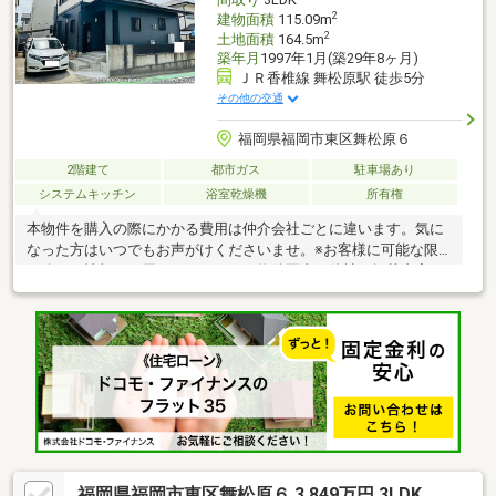
までこだわり抜いた住まいを、ぜひ現地でご体感ください。
2
建物面積
115.09m
2
土地面積
164.5m
築年月
1997年1月(築29年8ヶ月)
ＪＲ香椎線 舞松原駅 徒歩5分
その他の交通
福岡県福岡市東区舞松原６
2階建て
都市ガス
駐車場あり
システムキッチン
浴室乾燥機
所有権
本物件を購入の際にかかる費用は仲介会社ごとに違います。気に
なった方はいつでもお声がけくださいませ。※お客様に可能な限
り公正な情報をお届けしたいため、物件写真は他社の掲載内容も
確認していただき、比較検討してください。また、良い物件は工
事完了前に成約しますので、工事中でも内見をお勧めいたしま
す。
福岡県福岡市東区舞松原６ 3,849万円 3LDK