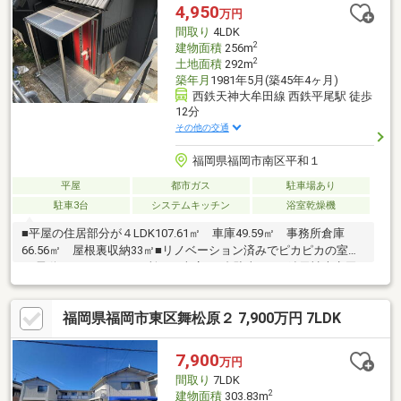
4,950
万円
間取り
4LDK
2
建物面積
256m
2
土地面積
292m
築年月
1981年5月(築45年4ヶ月)
西鉄天神大牟田線 西鉄平尾駅 徒歩
12分
その他の交通
福岡県福岡市南区平和１
平屋
都市ガス
駐車場あり
駐車3台
システムキッチン
浴室乾燥機
■平屋の住居部分が４LDK107.61㎡ 車庫49.59㎡ 事務所倉庫
66.56㎡ 屋根裏収納33㎡■リノベーション済みでピカピカの室内
♪■電動シャッター（1か所）の車庫に3台駐車可●西鉄天神大牟田
線「西鉄平尾」駅 徒歩で【１２分】●天神まで車で【９分】博
多まで車で【１０分】●スーパー【マックスバリュエクスプレス
福岡県福岡市東区舞松原２ 7,900万円 7LDK
平尾店】車で【５分】●※【西高宮小学校】 ※【高宮中学校】●借
入金額【４９５０万円】金利【０．９７５％】返済期間【３５
年】※月々返済【１３８，７４１円】返済期間【５０年】※月々返
7,900
万円
済【１０３，８３８円】●住宅ローン●資金計画●税金関係●購入の
間取り
7LDK
流れを全て分かりやすくご説明いたします。
2
建物面積
303.83m