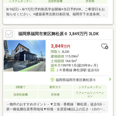
システムキッチン
浴室乾燥機
所有権
8/16(日)～8/17(月)予約制見学会開催※当日予約OK。ご希望日をお
知らせください。※建築基準法第22条区域、福岡市下水道条例、
福岡市屋外広告物条例※各階面積：1階71.21㎡ 2階43.88㎡※情報と
現況が相違する場合は、現況優先とします。※司法書士は売主の
指定になります。※通学の区域に関しては自治体や教育委員会等
福岡県福岡市東区舞松原６ 3,849万円 3LDK
にご確認ください。
3,849
万円
間取り
3LDK
2
建物面積
115.09m
2
土地面積
164.5m
築年月
1997年1月(築29年8ヶ月)
ＪＲ香椎線 舞松原駅 徒歩5分
福岡県福岡市東区舞松原６
2階建て
都市ガス
システムキッチン
リフォームリノベーシ
浴室乾燥機
所有権
ョン
－物件のおすすめポイント－▼立地・香椎線「舞松原」徒歩5分・
第一種低層住居専用地域▼特徴・全居室6帖以上の広さ・LDの一
角に在宅ワーク等に活用できるデスク有・食洗機搭載の対面式キ