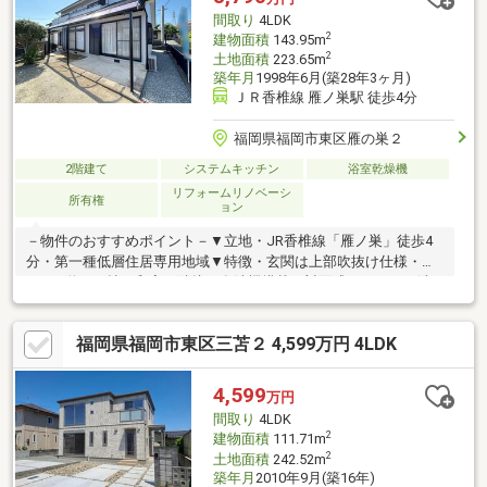
意ご対応させていただきます♪お気軽にお問い合わせください☆
間取り
4LDK
2
建物面積
143.95m
2
土地面積
223.65m
築年月
1998年6月(築28年3ヶ月)
ＪＲ香椎線 雁ノ巣駅 徒歩4分
福岡県福岡市東区雁の巣２
2階建て
システムキッチン
浴室乾燥機
リフォームリノベーシ
所有権
ョン
－物件のおすすめポイント－▼立地・JR香椎線「雁ノ巣」徒歩4
分・第一種低層住居専用地域▼特徴・玄関は上部吹抜け仕様・
LDKは約18.0帖、和室が隣接・食洗機搭載の対面式キッチン・洗
面室は2WAY、家事・生活動線良好・2ドア設計の洋室約12.5帖、
小屋裏収納付・駐車2台可能(車種による)▼2026年2月内外装リフ
福岡県福岡市東区三苫２ 4,599万円 4LDK
ォーム済【交換】キッチン、浴室、トイレ、洗面化粧台 等【貼
替】クロス、フロアタイル、畳表替 等【その他】外壁塗装、防蟻
工事(しろあり5年保証)■ ご希望の住まい探しをお手伝いします
4,599
万円
━━━━━・・・物件の詳細・ご相談はお気軽にお問い合わせく
間取り
4LDK
ださい。
2
建物面積
111.71m
2
土地面積
242.52m
築年月
2010年9月(築16年)