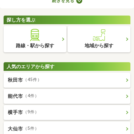
続きを見る
みの中古一軒家を紹介します。築年数が古くても新しい設備が整
っていたり、ニーズにあう間取りに変更されていたりするので、
快適に暮らせますよ。
探し方を選ぶ
路線・駅から探す
地域から探す
人気のエリアから探す
秋田市
（45件）
能代市
（4件）
横手市
（9件）
大仙市
（5件）