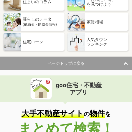
価 格
2,400万円
住まいのコラム
を見つけよう
住 所
秋田県秋田市楢山本町
建物面積
87.77m²
暮らしのデータ
土地面積
148.76m²
家賃相場
(補助金・助成金情報)
人気タウン
住宅ローン
ランキング
ページトップに戻る
goo住宅・不動産
アプリ
大手不動産サイト
物件
の
を
まとめて検索！