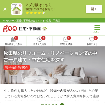
アプリ版はこちら
開く
複数社の物件を探せる！
NTTグループ運営の不動産総合サイト goo住宅・不動産
0
0
0
0
最近検索した条件
最近見た物件
保存した条件
お気に入り
秋田県のリフォーム・リノベーション済の中
古一戸建て・中古住宅を探す
該当物件数90件
中古物件を購入したいけれど、設備や内装が古いのでは…と心配
している方も多いのではないでしょうか？購入費用を抑えて素敵
な家を入手したい方におすすめのリフォーム・リノベーション済