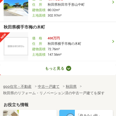
住 所
秋田県秋田市手形山中町
建物面積
80.32m²
土地面積
302.97m²
秋田県横手市梅の木町
価 格
400万円
住 所
秋田県横手市梅の木町
建物面積
72.76m²
土地面積
147.56m²
秋田県秋田市牛島東７
もっと見る
価 格
1,780万円
住 所
秋田県秋田市牛島東７
goo住宅・不動産
中古一戸建て
秋田県
建物面積
177m²
秋田県のリフォーム・リノベーション済の中古一戸建てを探す
土地面積
330.64m²
お役立ち情報
秋田県秋田市楢山本町
「住みたい街」