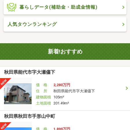
暮らしデータ(補助金・助成金情報)
人気タウンランキング
新着!おすすめ
秋田県能代市字大瀬儘下
価 格
2,280万円
住 所
秋田県能代市字大瀬儘下
建物面積
105m²
土地面積
201.49m²
秋田県秋田市手形山中町
価 格
1,899万円