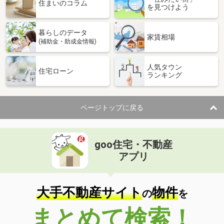
価 格
3,980万円
住まいのコラム
を見つけよう
住 所
和歌山県和歌山市井辺
建物面積
118.82m²
暮らしのデータ
土地面積
273.44m²
家賃相場
(補助金・助成金情報)
和歌山県紀の川市貴志川町西山
人気タウン
住宅ローン
ランキング
価 格
398万円
住 所
和歌山県紀の川市貴志川町西山
建物面積
61.56m²
ページトップに戻る
土地面積
108.35m²
和歌山県御坊市塩屋町北塩屋
goo住宅・不動産
価 格
650万円
アプリ
住 所
和歌山県御坊市塩屋町北塩屋
建物面積
95.07m²
土地面積
140.45m²
大手不動産サイト
物件
の
を
和歌山県和歌山市加太
まとめて検索！