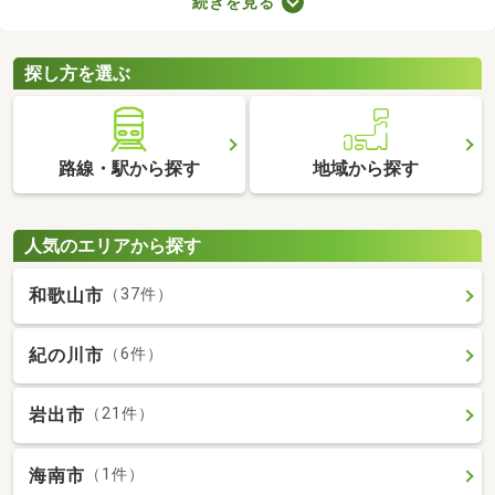
続きを見る
みの中古一軒家を紹介します。築年数が古くても新しい設備が整
っていたり、ニーズにあう間取りに変更されていたりするので、
快適に暮らせますよ。
探し方を選ぶ
路線・駅から探す
地域から探す
人気のエリアから探す
和歌山市
（37件）
紀の川市
（6件）
岩出市
（21件）
海南市
（1件）