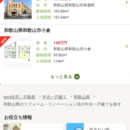
住 所
和歌山県和歌山市秋葉町
建物面積
163.82m²
土地面積
151.64m²
和歌山県和歌山市小倉
価 格
128万円
住 所
和歌山県和歌山市小倉
建物面積
55.82m²
土地面積
114m²
和歌山県和歌山市内原
もっと見る
価 格
1,690万円
住 所
和歌山県和歌山市内原
goo住宅・不動産
中古一戸建て
和歌山県
建物面積
143m²
和歌山県のリフォーム・リノベーション済の中古一戸建てを探す
土地面積
293.2m²
お役立ち情報
和歌山県和歌山市井辺
「住みたい街」