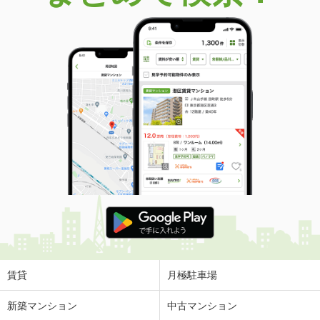
価 格
790万円
住 所
和歌山県和歌山市加太
建物面積
135.45m²
土地面積
165.28m²
和歌山県海草郡紀美野町安井
価 格
480万円
住 所
和歌山県海草郡紀美野町安井
建物面積
107.43m²
土地面積
1154.32m²
和歌山県和歌山市栄谷
価 格
1,650万円
住 所
和歌山県和歌山市栄谷
建物面積
105.98m²
土地面積
152.07m²
賃貸
月極駐車場
和歌山県海南市大野中
新築マンション
中古マンション