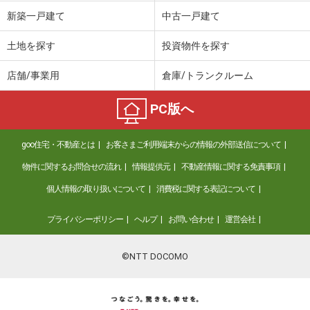
価 格
720万円
新築一戸建て
中古一戸建て
住 所
和歌山県海南市大野中
建物面積
74.77m²
土地を探す
投資物件を探す
土地面積
159.05m²
店舗/事業用
倉庫/トランクルーム
和歌山県和歌山市西浜
PC版へ
価 格
300万円
住 所
和歌山県和歌山市西浜
goo住宅・不動産とは
お客さまご利用端末からの情報の外部送信について
建物面積
60.45m²
土地面積
120.29m²
物件に関するお問合せの流れ
情報提供元
不動産情報に関する免責事項
個人情報の取り扱いについて
消費税に関する表記について
和歌山県和歌山市塩屋２丁目
プライバシーポリシー
ヘルプ
お問い合わせ
運営会社
価 格
250万円
住 所
和歌山県和歌山市塩屋２丁目
建物面積
63m²
©NTT DOCOMO
土地面積
120.68m²