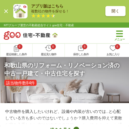
アプリ版はこちら
開く
複数社の物件を探せる！
NTTグループ運営の不動産総合サイト goo住宅・不動産
0
0
0
0
最近検索した条件
最近見た物件
保存した条件
お気に入り
和歌山県のリフォーム・リノベーション済の
中古一戸建て・中古住宅を探す
該当物件数84件
中古物件を購入したいけれど、設備や内装が古いのでは…と心配
している方も多いのではないでしょうか？購入費用を抑えて素敵
な家を入手したい方におすすめのリフォーム・リノベーション済