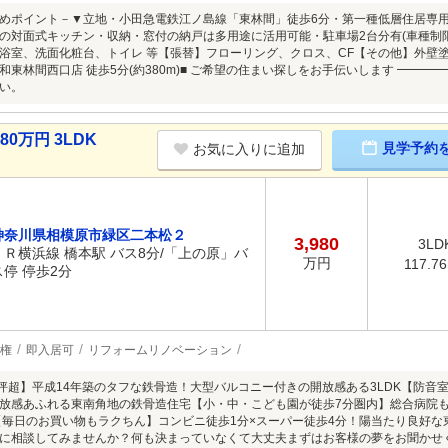
めポイント－▼立地・小田急電鉄江ノ島線「東林間」徒歩6分・第一種低層住居専用地
の対面式キッチン・収納・窓付の納戸は多用途に活用可能・駐車場2台分有(車種制限有
浴室、洗面化粧台、トイレ 等【張替】フローリング、クロス、CF【その他】外壁塗
和東林間西口店 徒歩5分(約380m)■ ご希望の住まい探しをお手伝いします ━━
い。
0万円 3LDK
見学予約
お気に入りに追加
神奈川県相模原市緑区二本松２
3,980
3LD
ＪＲ横浜線 橋本駅 バス8分/「上の原」バ
万円
117.7
ス停 停歩2分
権
即入居可
リフォームリノベーション
4坪超】平成14年築のタフな鉄骨造！大型バルコニー付きの開放感ある3LDK【防
放感あふれる東南角地の鉄骨造住宅【小・中・こども園が徒歩7分圏内】総合病院
【毎日のお買い物もラクちん】コンビニ徒歩1分×スーパー徒歩4分！陽当たり良好な
に相談してみませんか？何も決まっていなくて大丈夫まずはお客様の夢をお聞かせくだ