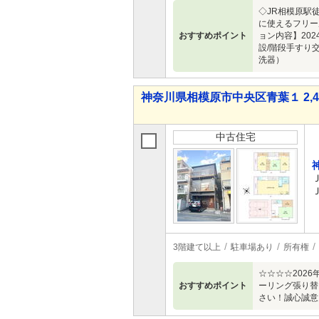
◇JR相模原駅
に使えるフリー
おすすめポイント
ョン内容】202
設/階段手すり
洗器）
神奈川県相模原市中央区青葉１ 2,48
中古住宅
3階建て以上
駐車場あり
所有権
☆☆☆☆202
おすすめポイント
ーリング張り替
さい！誠心誠意