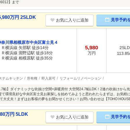
-6012】まで
80万円 2SLDK
見学予約
お気に入りに追加
神奈川県相模原市中央区富士見４
5,980
ＪＲ横浜線 矢部駅 徒歩14分
2SLD
ＪＲ横浜線 淵野辺駅 徒歩18分
万円
113.8
ＪＲ横浜線 相模原駅 徒歩35分
ステムキッチン
所有権
即入居可
リフォームリノベーション
24.7帖】ダイナミックな吹抜け空間×床暖房付 大空間24.7帖LDK！2連の吹抜け
育て環境良好な中央区富士見お家探しを始めてみようと思われたらまずは、お気軽
大丈夫！まずはお客様の夢をお聞かせください！お問い合わせは【TOHO HOUSE 町田
0万円 5LDK
見学予約
お気に入りに追加