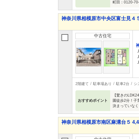
町田：0120-70
神奈川県相模原市中央区富士見４ 5,9
中古住宅
2階建て
駐車場あり
駐車2台
シ
【驚きのLDK
おすすめポイント
園徒歩2分！子
決まっていなくて
神奈川県相模原市南区麻溝台５ 4,48