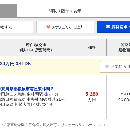
間取り図付き表示
お気に入りに追加
資料請求
所在地/交通
間取
価格
（駅/バス 所要時間）
建物面
0万円 3SLDK
お気に入
神奈川県相模原市南区東林間６
5,280
小田急江ノ島線 東林間駅 徒歩6分
3SL
東急田園都市線 中央林間駅 徒歩21分
万円
96.88
小田急線 相模大野駅 徒歩24分
ン
浴室乾燥機
所有権
即入居可
リフォームリノベーション