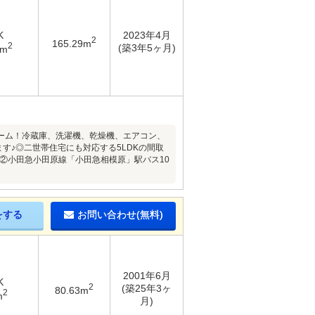
K
2023年4月
2
165.29m
2
(築3年5ヶ月)
8m
ーム！冷蔵庫、洗濯機、乾燥機、エアコン、
す♪◎二世帯住宅にも対応する5LDKの間取
分②小田急小田原線「小田急相模原」駅バス10
をする
お問い合わせ(無料)
2001年6月
K
2
(築25年3ヶ
80.63m
2
m
月)