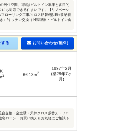
ンの居住空間、1階はビルトイン車庫と多目的
クにも対応できる住まいです。【リノベーシ
/フローリング工事/クロス貼替//壁埋込収納新
付き）/キッチン交換（IH調理器・ビルトイン食
をする
お問い合わせ(無料)
1997年2月
DK
2
(築29年7ヶ
66.13m
2
m
月)
化粧台交換・全室壁・天井クロス張替え・フロ
住宅ローン・お買い換えもお気軽にご相談下