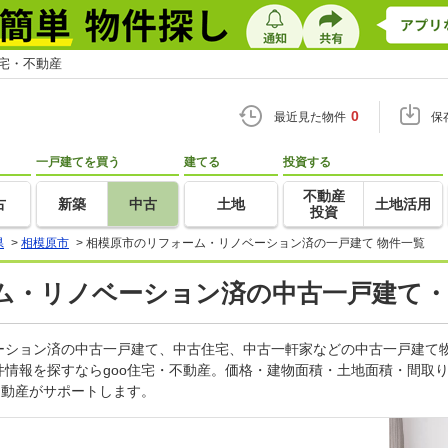
住宅・不動産
0
最近見た物件
保
一戸建てを買う
建てる
投資する
不動産
古
新築
中古
土地
土地活用
投資
県
>
相模原市
>
相模原市のリフォーム・リノベーション済の一戸建て 物件一覧
ム・リノベーション済の中古一戸建て・
ーション済の中古一戸建て、中古住宅、中古一軒家などの中古一戸建て
件情報を探すならgoo住宅・不動産。価格・建物面積・土地面積・間取
不動産がサポートします。