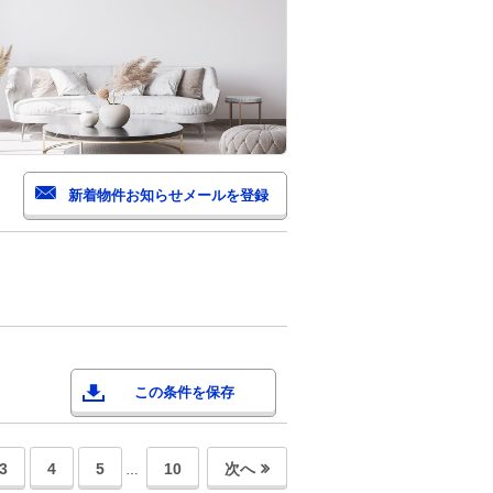
この条件を保存
3
4
5
10
次へ
…