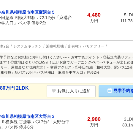
神奈川県相模原市南区麻溝台５
4,480
5LD
小田急線 相模大野駅 バス12分/「麻溝台
万円
111.7
中学入口」バス停 停歩2分
車2台
システムキッチン
浴室乾燥機
所有権
バリアフリー
学予約などお気軽にお申し付けください～＜おすすめポイント＞◎新規内装リフォ
ます！◎敷地はゆとりの165㎡！広いお庭でガーデニングやバーベキューが楽しめま
ントリー、屋根裏など収納充実！＜交通アクセス＞①小田急線「相模大野」駅バス12
「相模原」駅バス30分※バス利用は「麻溝台中学入口」停歩2分
0万円 2LDK
見学予約
お気に入りに追加
神奈川県相模原市南区大野台３
2,980
2LD
ＪＲ横浜線 古淵駅 バス7分/「大野台中
万円
80.1
央」バス停 停歩6分