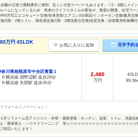
徒歩圏の立地で通勤通学に便利、近くに大型スーパーもあります。◇2－3階にメイ
ルームになっているため 将来のライフスタイルの変化や、教室の開業、在宅ワー
4年8月完工エコキュート交換/全体塗装/エアコン3台新設/インターホン交換/建具交換
交換/1階・2階トイレ、換気扇交換/1階・2階洗面台交換/浴室交換（浴室暖房乾燥機
0万円 4SLDK
見学予約
お気に入りに追加
神奈川県相模原市中央区青葉１
2,480
4SL
ＪＲ横浜線 淵野辺駅 徒歩29分
万円
99.36
ＪＲ横浜線 矢部駅 徒歩35分
リフォームリノベーション
6年1月リフォーム完了☆☆☆☆・外壁・屋根塗装・キッチン、浴室、トイレ、洗面
え・畳表替え・ハウスクリーニング 等☆☆☆☆☆☆☆☆☆☆☆☆☆☆☆☆☆☆☆
ご対応いたします！