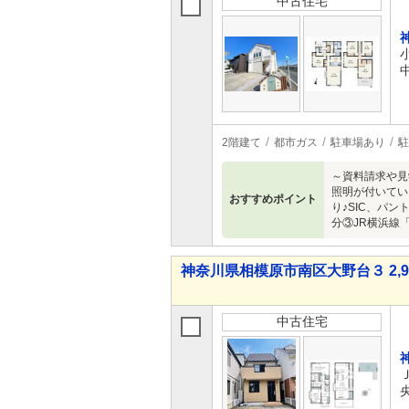
中古住宅
2階建て
都市ガス
駐車場あり
駐
～資料請求や見
照明が付いてい
おすすめポイント
り♪SIC、パ
分③JR横浜線
神奈川県相模原市南区大野台３ 2,98
中古住宅