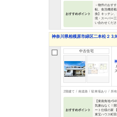
－物件のおすす
帖、食洗機搭載
おすすめポイント
換】キッチン、
境・スーパー三
い合わせくださ
神奈川県相模原市緑区二本松２ 3,98
中古住宅
2階建て
南道路
駐車場あり
所有
【東南角地×5
気兼ねなく！開
おすすめポイント
ート仕様の家 
東宝ハウス町田