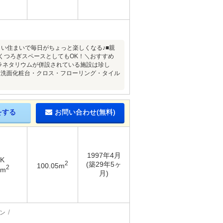
い住まいで毎日がちょっと楽しくなる♪■親
くつろぎスペースとしてもOK！＼おすすめ
ラネタリウムが併設されている施設は珍し
・洗面化粧台・クロス・フローリング・タイル
をする
お問い合わせ(無料)
1997年4月
DK
2
(築29年5ヶ
100.05m
2
5m
月)
ン