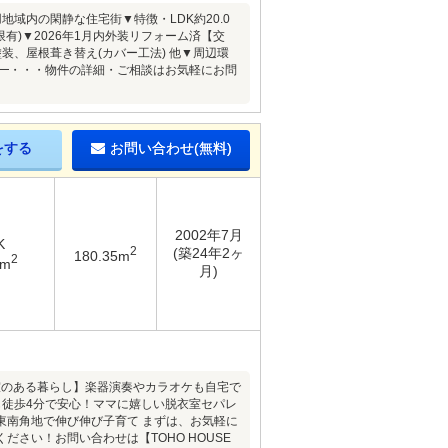
域内の閑静な住宅街▼特徴・LDK約20.0
)▼2026年1月内外装リフォーム済【交
装、屋根葺き替え(カバー工法) 他▼周辺環
━━━・・・物件の詳細・ご相談はお気軽にお問
をする
お問い合わせ(無料)
2002年7月
K
2
(築24年2ヶ
180.35m
2
6m
月)
音室のある暮らし】楽器演奏やカラオケも自宅で
も徒歩4分で安心！ママに嬉しい脱衣室セパレ
東南角地で伸び伸び子育て まずは、お気軽に
さい！お問い合わせは【TOHO HOUSE