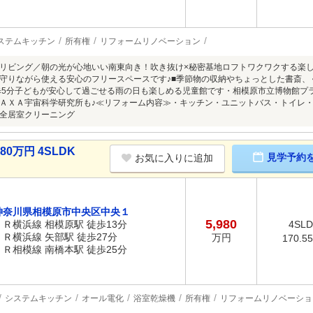
ステムキッチン
所有権
リフォームリノベーション
リビング／朝の光が心地いい南東向き！吹き抜け×秘密基地ロフトワクワクする楽し
守りながら使える安心のフリースペースです♪■季節物の収納やちょっとした書斎、
歩5分子どもが安心して過ごせる雨の日も楽しめる児童館です・相模原市立博物館プ
ＡＸＡ宇宙科学研究所も♪≪リフォーム内容≫・キッチン・ユニットバス・トイレ
全居室クリーニング
0万円 4SLDK
見学予約
お気に入りに追加
神奈川県相模原市中央区中央１
5,980
ＪＲ横浜線 相模原駅 徒歩13分
4SL
ＪＲ横浜線 矢部駅 徒歩27分
万円
170.5
ＪＲ相模線 南橋本駅 徒歩25分
システムキッチン
オール電化
浴室乾燥機
所有権
リフォームリノベーショ