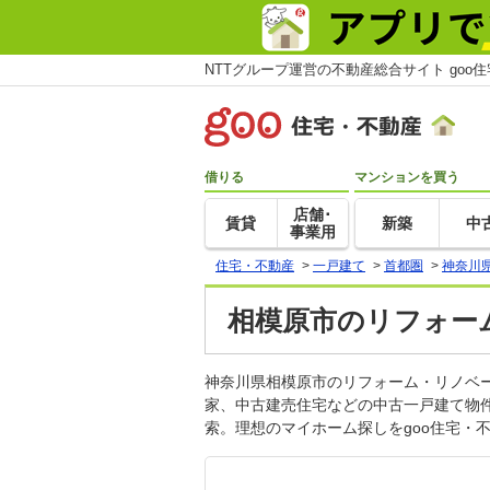
NTTグループ運営の不動産総合サイト goo
借りる
マンションを買う
店舗･
賃貸
新築
中
事業用
住宅・不動産
>
一戸建て
>
首都圏
>
神奈川
相模原市のリフォー
神奈川県相模原市のリフォーム・リノベ
家、中古建売住宅などの中古一戸建て物
索。理想のマイホーム探しをgoo住宅・