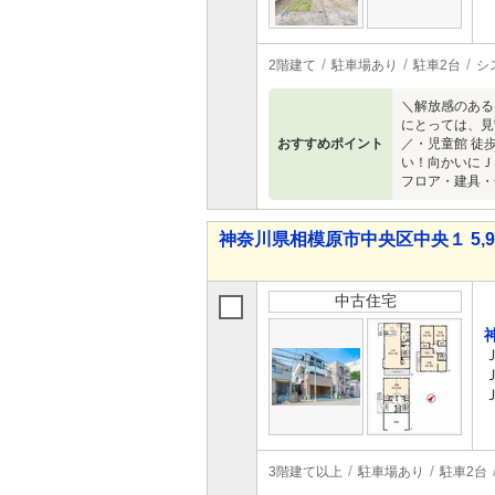
2階建て
駐車場あり
駐車2台
シ
＼解放感のある
にとっては、見
おすすめポイント
／・児童館 徒
い！向かいにＪ
フロア・建具・
神奈川県相模原市中央区中央１ 5,98
中古住宅
3階建て以上
駐車場あり
駐車2台