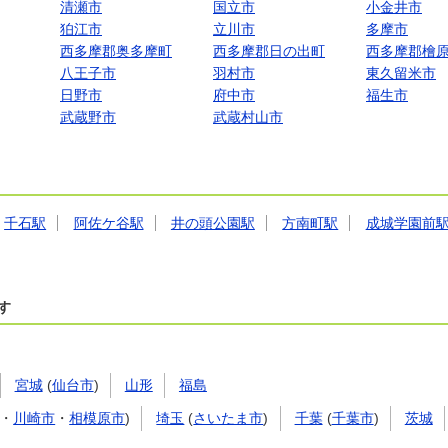
清瀬市
国立市
小金井市
狛江市
立川市
多摩市
西多摩郡奥多摩町
西多摩郡日の出町
西多摩郡檜
八王子市
羽村市
東久留米市
日野市
府中市
福生市
武蔵野市
武蔵村山市
千石駅
阿佐ケ谷駅
井の頭公園駅
方南町駅
成城学園前
す
宮城
(
仙台市
)
山形
福島
・
川崎市
・
相模原市
)
埼玉
(
さいたま市
)
千葉
(
千葉市
)
茨城