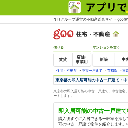
NTTグループ運営の不動産総合サイト goo
借りる
マンションを買う
店舗･
賃貸
新築
中
事業用
住宅・不動産
>
中古一戸建て
>
首都圏
>
東
東京都の即入居可能の中古一戸建て・中
東京都の即入居可能の中古一戸建て、中古住宅、
ートします。
即入居可能の中古一戸建て
購入後すぐに入居できる一軒家を探し
可の中古一戸建て物件を紹介します。