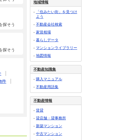
地域情報
「住みたい街」を見つけ
よう
不動産会社検索
を探そう
家賃相場
暮らしデータ
マンションライブラリー
を探そう
地図情報
不動産知識集
件
購入マニュアル
物件
不動産用語集
不動産情報
賃貸
貸店舗・貸事務所
新築マンション
中古マンション