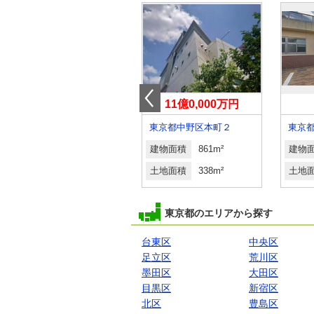
14億0,000万円
11億0,000万円
東京都港区白金台４
東京都中野区本町２
建物面積
380.89m²
建物面積
861m²
建物
土地面積
261.39m²
土地面積
338m²
土地
東京都のエリアから探す
台東区
中央区
足立区
荒川区
墨田区
大田区
目黒区
新宿区
北区
豊島区