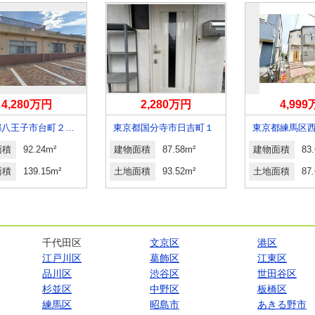
4,280万円
2,280万円
4,99
東京都八王子市台町２丁目
東京都国分寺市日吉町１
面積
92.24m²
建物面積
87.58m²
建物面積
83
面積
139.15m²
土地面積
93.52m²
土地面積
87
千代田区
文京区
港区
江戸川区
葛飾区
江東区
品川区
渋谷区
世田谷区
杉並区
中野区
板橋区
練馬区
昭島市
あきる野市