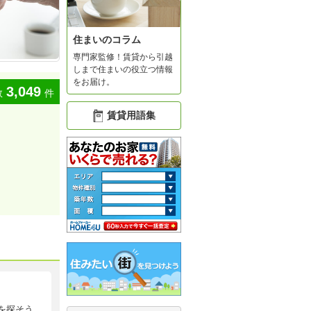
住まいのコラム
専門家監修！賃貸から引越
しまで住まいの役立つ情報
をお届け。
3,049
数
件
賃貸用語集
を探そう