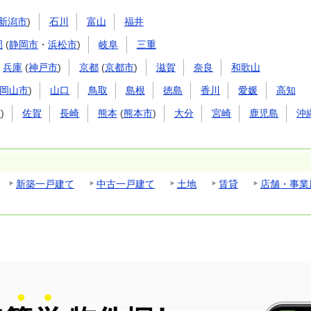
新潟市
)
石川
富山
福井
岡
(
静岡市
・
浜松市
)
岐阜
三重
兵庫
(
神戸市
)
京都
(
京都市
)
滋賀
奈良
和歌山
岡山市
)
山口
鳥取
島根
徳島
香川
愛媛
高知
市
)
佐賀
長崎
熊本
(
熊本市
)
大分
宮崎
鹿児島
沖
新築一戸建て
中古一戸建て
土地
賃貸
店舗・事業