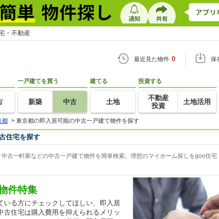
住宅・不動産
0
最近見た物件
保
一戸建てを買う
建てる
投資する
不動産
古
新築
中古
土地
土地活用
投資
京都
>
東京都の即入居可能の中古一戸建て物件を探す
古住宅を探す
中古一軒家などの中古一戸建て物件を簡単検索。理想のマイホーム探しをgoo住宅
物件特集
ている方にチェックしてほしい、即入居
中古住宅は購入費用を抑えられるメリッ