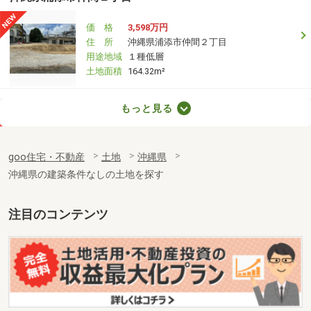
価 格
3,598万円
住 所
沖縄県浦添市仲間２丁目
用途地域
１種低層
土地面積
164.32m²
沖縄県浦添市仲間２丁目
もっと見る
価 格
3,198万円
住 所
沖縄県浦添市仲間２丁目
goo住宅・不動産
土地
沖縄県
用途地域
１種低層
沖縄県の建築条件なしの土地を探す
土地面積
152.42m²
沖縄県浦添市仲間２丁目
注目のコンテンツ
価 格
6,798万円
住 所
沖縄県浦添市仲間２丁目
用途地域
１種低層
土地面積
316.74m²