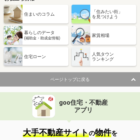
沖縄県沖縄市上地２丁目
「住みたい街」
住まいのコラム
を見つけよう
価 格
2,000万円
住 所
沖縄県沖縄市上地２丁目
用途地域
商業地域
暮らしのデータ
家賃相場
土地面積
277.36m²
(補助金・助成金情報)
人気タウン
住宅ローン
ランキング
ページトップに戻る
goo住宅・不動産
アプリ
大手不動産サイト
物件
の
を