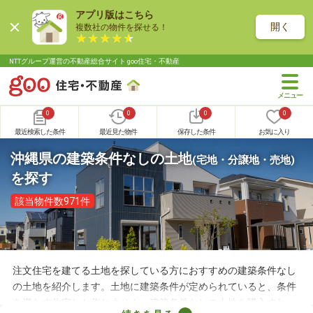
アプリ版はこちら
開く
複数社の物件を探せる！
NTTグループ運営の不動産総合サイト goo住宅・不動産
0
0
0
0
最近検索した条件
最近見た物件
保存した条件
お気に入り
沖縄県の建築条件なしの土地
(宅地・分譲地・売地)
を探す
該当物件数971件
注文住宅を建てる土地を探している方におすすめの建築条件なし
の土地を紹介します。土地に建築条件が定められていると、条件
を満たす住宅しか作れません。建築条件なしの土地を購入すれ