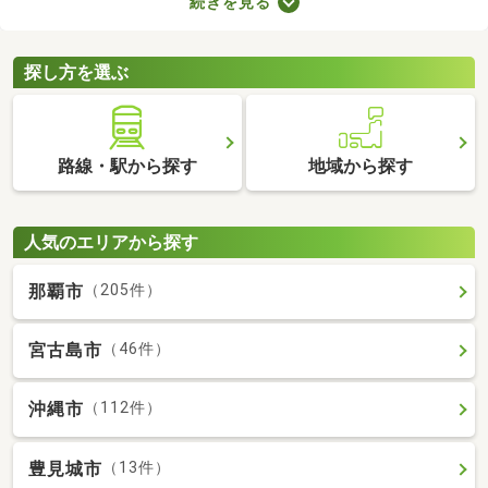
続きを見る
ば、自由度の高い注文住宅を建てられるため、家族全員の理想を
叶えるマイホームができあがりますよ。土地の購入費用や周辺環
境をチェックして、好みの場所にある土地を購入しましょう。
探し方を選ぶ
路線・駅から探す
地域から探す
人気のエリアから探す
那覇市
（205件）
宮古島市
（46件）
沖縄市
（112件）
豊見城市
（13件）