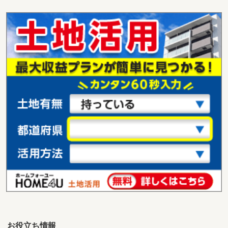
沖縄県名護市字安部
価 格
13億6,830万円
住 所
沖縄県名護市字安部
用途地域
無指定
土地面積
9999m²
沖縄県名護市字山入端
価 格
20億0,000万円
住 所
沖縄県名護市字山入端
用途地域
無指定
土地面積
4400m²
沖縄県那覇市久米１丁目
価 格
4,898万円
住 所
沖縄県那覇市久米１丁目
用途地域
商業地域
土地面積
103.3m²
お役立ち情報