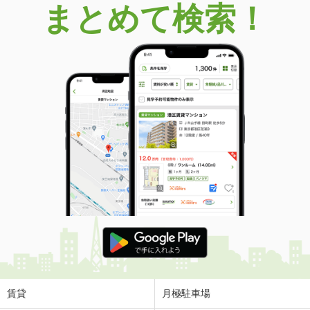
まとめて検索！
宮崎県宮崎市佐土原町下那珂
価 格
1,450万円
住 所
宮崎県宮崎市佐土原町下那珂
用途地域
１種低層
土地面積
304.41m²
宮崎県児湯郡都農町大字川北
価 格
390万円
住 所
宮崎県児湯郡都農町大字川北
用途地域
近隣商業
土地面積
324.45m²
宮崎県宮崎市大字本郷南方
価 格
1,180万円
住 所
宮崎県宮崎市大字本郷南方
用途地域
１種低層
賃貸
月極駐車場
土地面積
236.76m²