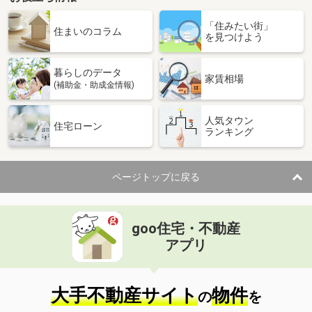
宮崎県宮崎市吉村町西田
「住みたい街」
住まいのコラム
を見つけよう
価 格
1,540万円
住 所
宮崎県宮崎市吉村町西田
用途地域
２種中高
暮らしのデータ
家賃相場
土地面積
216.56m²
(補助金・助成金情報)
宮崎県宮崎市城ケ崎４
人気タウン
住宅ローン
ランキング
価 格
980万円
住 所
宮崎県宮崎市城ケ崎４
用途地域
１種住居
ページトップに戻る
土地面積
243.79m²
宮崎県宮崎市村角町
goo住宅・不動産
アプリ
価 格
1,250万円
住 所
宮崎県宮崎市村角町
用途地域
無指定
大手不動産サイト
物件
土地面積
212.69m²
の
を