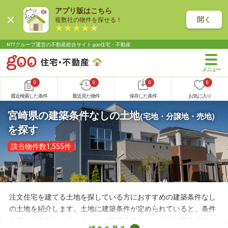
アプリ版はこちら
開く
複数社の物件を探せる！
NTTグループ運営の不動産総合サイト goo住宅・不動産
0
0
0
0
最近検索した条件
最近見た物件
保存した条件
お気に入り
宮崎県の建築条件なしの土地
(宅地・分譲地・売地)
を探す
該当物件数1,555件
注文住宅を建てる土地を探している方におすすめの建築条件なし
の土地を紹介します。土地に建築条件が定められていると、条件
を満たす住宅しか作れません。建築条件なしの土地を購入すれ