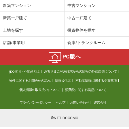
新築マンション
中古マンション
宮崎県児湯郡都農町大字川北
新築一戸建て
中古一戸建て
価 格
290万円
住 所
宮崎県児湯郡都農町大字川北
土地を探す
投資物件を探す
用途地域
近隣商業
土地面積
255m²
店舗/事業用
倉庫/トランクルーム
PC版へ
goo住宅・不動産とは
お客さまご利用端末からの情報の外部送信について
物件に関するお問合せの流れ
情報提供元
不動産情報に関する免責事項
個人情報の取り扱いについて
消費税に関する表記について
プライバシーポリシー
ヘルプ
お問い合わせ
運営会社
©NTT DOCOMO