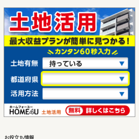
宮崎県宮崎市田野町乙
価 格
450万円
住 所
宮崎県宮崎市田野町乙
用途地域
１種住居
土地面積
272.44m²
宮崎県宮崎市下北方町俣萩
価 格
1,180万円
住 所
宮崎県宮崎市下北方町俣萩
用途地域
２種中高
土地面積
198.63m²
宮崎県宮崎市大字恒久
価 格
970万円
住 所
宮崎県宮崎市大字恒久
用途地域
２種中高
土地面積
330.63m²
お役立ち情報