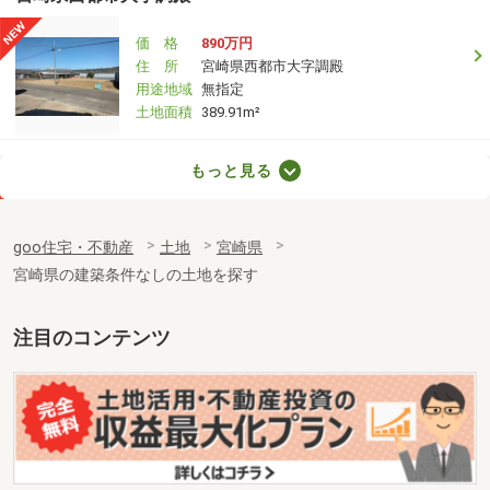
価 格
890万円
住 所
宮崎県西都市大字調殿
用途地域
無指定
土地面積
389.91m²
宮崎県宮崎市佐土原町上田島
もっと見る
価 格
100万円
住 所
宮崎県宮崎市佐土原町上田島
goo住宅・不動産
土地
宮崎県
用途地域
１種住居
宮崎県の建築条件なしの土地を探す
土地面積
134.93m²
宮崎県宮崎市阿波岐原町火切塚
注目のコンテンツ
価 格
1,330万円
住 所
宮崎県宮崎市阿波岐原町火切塚
用途地域
２種住居
土地面積
186.05m²