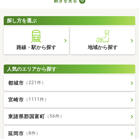
続きを見る
ば、自由度の高い注文住宅を建てられるため、家族全員の理想を
叶えるマイホームができあがりますよ。土地の購入費用や周辺環
境をチェックして、好みの場所にある土地を購入しましょう。
探し方を選ぶ
路線・駅から探す
地域から探す
人気のエリアから探す
都城市
（221件）
宮崎市
（1111件）
東諸県郡国富町
（56件）
延岡市
（8件）