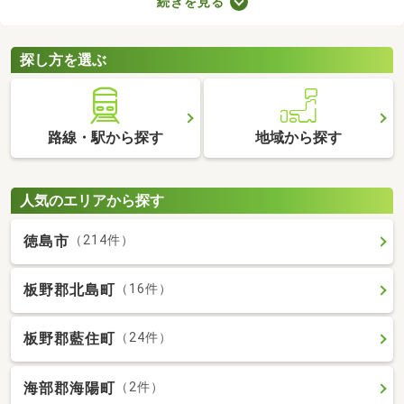
続きを見る
ば、自由度の高い注文住宅を建てられるため、家族全員の理想を
叶えるマイホームができあがりますよ。土地の購入費用や周辺環
境をチェックして、好みの場所にある土地を購入しましょう。
探し方を選ぶ
路線・駅から探す
地域から探す
人気のエリアから探す
徳島市
（214件）
板野郡北島町
（16件）
板野郡藍住町
（24件）
海部郡海陽町
（2件）