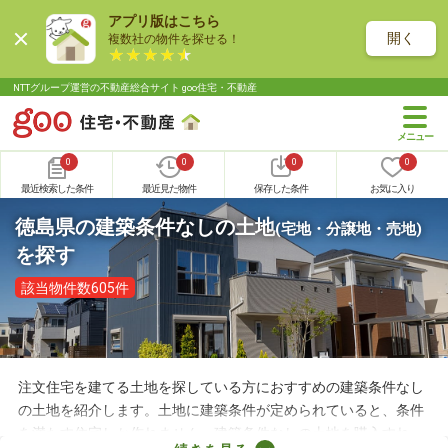
アプリ版はこちら
開く
複数社の物件を探せる！
NTTグループ運営の不動産総合サイト goo住宅・不動産
0
0
0
0
最近検索した条件
最近見た物件
保存した条件
お気に入り
徳島県の建築条件なしの土地
(宅地・分譲地・売地)
を探す
該当物件数605件
注文住宅を建てる土地を探している方におすすめの建築条件なし
の土地を紹介します。土地に建築条件が定められていると、条件
を満たす住宅しか作れません。建築条件なしの土地を購入すれ