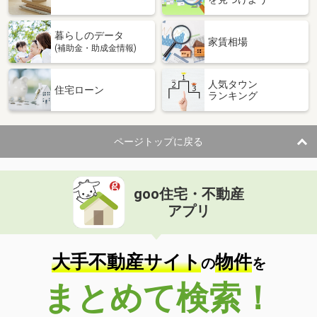
暮らしのデータ
家賃相場
(補助金・助成金情報)
人気タウン
住宅ローン
ランキング
ページトップに戻る
goo住宅・不動産
アプリ
大手不動産サイト
物件
の
を
まとめて検索！