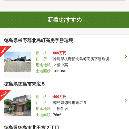
新着!おすすめ
徳島県板野郡北島町高房字勝瑞境
価 格
500万円
住 所
徳島県板野郡北島町高房字勝瑞境
用途地域
２種中高
土地面積
165.3m²
徳島県徳島市末広５
価 格
400万円
住 所
徳島県徳島市末広５
用途地域
１種住居
土地面積
76m²
徳島県徳島市北田宮２丁目