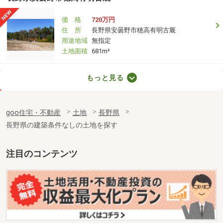
価 格
720万円
住 所
長野県安曇野市穂高有明古厩
用途地域
無指定
土地面積
681m²
長野県茅野市ちの
もっと見る
価 格
650万円
住 所
長野県茅野市ちの
goo住宅・不動産
土地
長野県
用途地域
無指定
長野県の建築条件なしの土地を探す
土地面積
392.48m²
長野県須坂市大字塩川
注目のコンテンツ
価 格
860万円
住 所
長野県須坂市大字塩川
用途地域
１種低層
土地面積
156.41m²