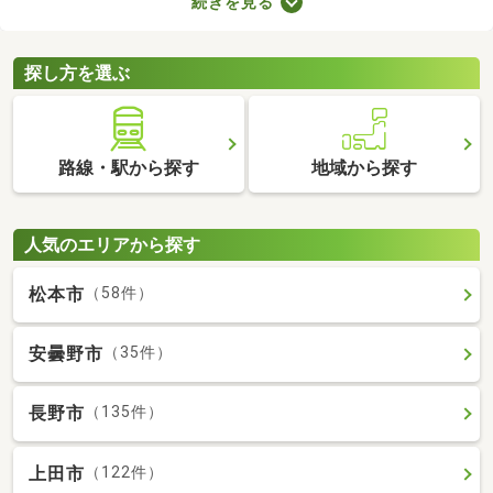
続きを見る
ば、自由度の高い注文住宅を建てられるため、家族全員の理想を
叶えるマイホームができあがりますよ。土地の購入費用や周辺環
境をチェックして、好みの場所にある土地を購入しましょう。
探し方を選ぶ
路線・駅から探す
地域から探す
人気のエリアから探す
松本市
（58件）
安曇野市
（35件）
長野市
（135件）
上田市
（122件）