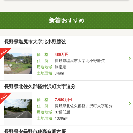
新着!おすすめ
長野県塩尻市大字北小野勝弦
価 格
480万円
住 所
長野県塩尻市大字北小野勝弦
用途地域
無指定
土地面積
348m²
長野県北佐久郡軽井沢町大字追分
価 格
7,980万円
住 所
長野県北佐久郡軽井沢町大字追分
用途地域
１種低層
土地面積
1039m²
長野県安曇野市穂高有明古厩