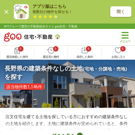
アプリ版はこちら
開く
複数社の物件を探せる！
NTTグループ運営の不動産総合サイト goo住宅・不動産
0
0
0
0
最近検索した条件
最近見た物件
保存した条件
お気に入り
長野県の建築条件なしの土地
(宅地・分譲地・売地)
を探す
該当物件数1,146件
注文住宅を建てる土地を探している方におすすめの建築条件なし
の土地を紹介します。土地に建築条件が定められていると、条件
を満たす住宅しか作れません。建築条件なしの土地を購入すれ