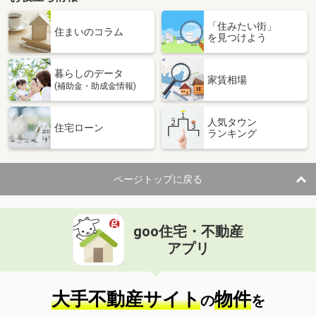
「住みたい街」
住まいのコラム
を見つけよう
暮らしのデータ
家賃相場
(補助金・助成金情報)
人気タウン
住宅ローン
ランキング
ページトップに戻る
goo住宅・不動産
アプリ
大手不動産サイト
物件
の
を