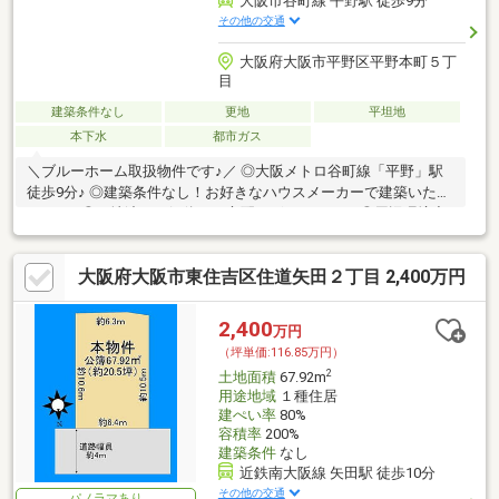
大阪市谷町線 平野駅 徒歩9分
その他の交通
大阪府大阪市平野区平野本町５丁
目
建築条件なし
更地
平坦地
本下水
都市ガス
＼ブルーホーム取扱物件です♪／ ◎大阪メトロ谷町線「平野」駅
徒歩9分♪ ◎建築条件なし！お好きなハウスメーカーで建築いただ
けます♪ ◎更地渡し！解体のご心配ございません！ ◎周辺環境充
実しております♪
大阪府大阪市東住吉区住道矢田２丁目 2,400万円
2,400
万円
（坪単価:116.85万円）
2
土地面積
67.92m
用途地域
１種住居
建ぺい率
80%
容積率
200%
建築条件
なし
近鉄南大阪線 矢田駅 徒歩10分
その他の交通
パノラマあり