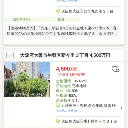
その他の交通
大阪府大阪市西区九条南３丁目
建築条件なし
更地
【価格9800万円】「九条」駅徒歩3分の好立地！建ぺい率80%・容
積率400%の商業地域に位置する約24.52坪の更地です。両面道路
に接する整形地です。
大阪府大阪市生野区新今里３丁目 4,500万円
4,500
万円
（坪単価:139.74万円）
2
土地面積
106.46m
用途地域
商業地域
建ぺい率
80%
容積率
400%
建築条件
なし
近鉄難波・奈良線 今里駅 徒歩8分
その他の交通
大阪府大阪市生野区新今里３丁目