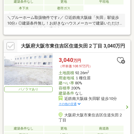
建築条件なし
更地
平坦地
本下水
都市ガス
＼ブルーホーム取扱物件です♪／ ◎近鉄南大阪線「矢田」駅徒歩
10分♪ ◎建築条件無し！お好きなハウスメーカーで建築いただけ
ます！ ◎周辺環境充実♪通風良好です♪
大阪府大阪市東住吉区住道矢田２丁目 3,040万円
3,040
万円
（坪単価:108.97万円）
2
土地面積
92.26m
用途地域
１種住居
建ぺい率
80%
容積率
200%
パノラマあり
建築条件
なし
近鉄南大阪線 矢田駅 徒歩10分
その他の交通
大阪府大阪市東住吉区住道矢田２
丁目
建築条件なし
更地
南道路