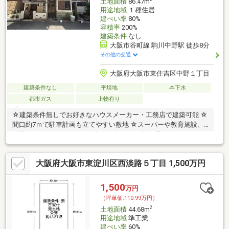
土地面積
86.47m
用途地域
１種住居
建ぺい率
80%
容積率
200%
建築条件
なし
大阪市谷町線 駒川中野駅 徒歩8分
その他の交通
大阪府大阪市東住吉区中野１丁目
建築条件なし
平坦地
本下水
都市ガス
上物有り
☆建築条件無しでお好きなハウスメーカー・工務店で建築可能 ☆
間口約7ｍで駐車計画も立てやすい敷地 ☆スーパーや教育施設、
公園など生活利便施設が身近 ☆住宅ローン相談受付中
大阪府大阪市東淀川区西淡路５丁目 1,500万円
1,500
万円
（坪単価:110.99万円）
2
土地面積
44.68m
用途地域
準工業
建ぺい率
60%