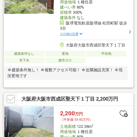
用途地域
１種住居
建ぺい率
80%
容積率
300%
建築条件
なし
阪堺電気軌道阪堺線 松田町駅 徒歩
3分
その他の交通
大阪府大阪市西成区聖天下１丁目
建築条件なし
更地
平坦地
本下水
都市ガス
☆建築条件無し！ ☆複数アクセス可能！ ☆近隣施設充実！ ☆現
況更地です
大阪府大阪市西成区聖天下１丁目 2,200万円
2,200
万円
（坪単価:59.45万円）
2
土地面積
122.38m
用途地域
１種住居
建ぺい率
80%