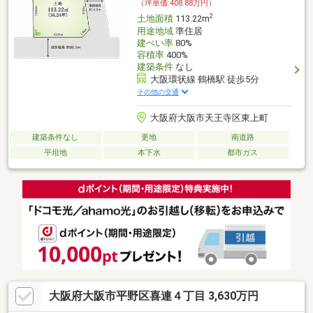
（坪単価:408.88万円）
2
土地面積
113.22m
用途地域
準住居
建ぺい率
80%
容積率
400%
建築条件
なし
大阪環状線 鶴橋駅 徒歩5分
その他の交通
大阪府大阪市天王寺区東上町
建築条件なし
更地
南道路
平坦地
本下水
都市ガス
大阪府大阪市平野区喜連４丁目 3,630万円