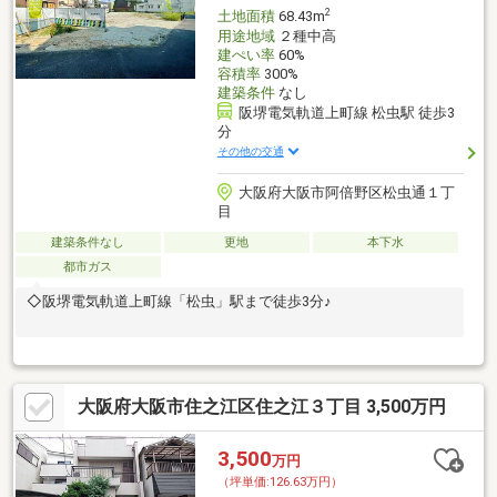
2
土地面積
68.43m
用途地域
２種中高
建ぺい率
60%
容積率
300%
建築条件
なし
阪堺電気軌道上町線 松虫駅 徒歩3
分
その他の交通
大阪府大阪市阿倍野区松虫通１丁
目
建築条件なし
更地
本下水
都市ガス
◇阪堺電気軌道上町線「松虫」駅まで徒歩3分♪
大阪府大阪市住之江区住之江３丁目 3,500万円
3,500
万円
（坪単価:126.63万円）