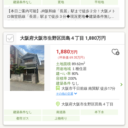
建築条件なし
更地
平坦地
【本日ご案内可能】JR阪和線「長居」駅まで徒歩２分！大阪メト
ロ御堂筋線「長居」駅まで徒歩３分◆現況更地◆建築条件無し◆
長居商店街アーケード内なので店舗付住宅におすすめ！
大阪府大阪市生野区田島４丁目 1,880万円
1,880
万円
（坪単価:69.35万円）
2
土地面積
89.62m
用途地域
１種住居
建ぺい率
80%
容積率
200%
建築条件
なし
大阪市千日前線 南巽駅 徒歩17分
その他の交通
大阪府大阪市生野区田島４丁目
建築条件なし
南道路
本下水
都市ガス
上物有り