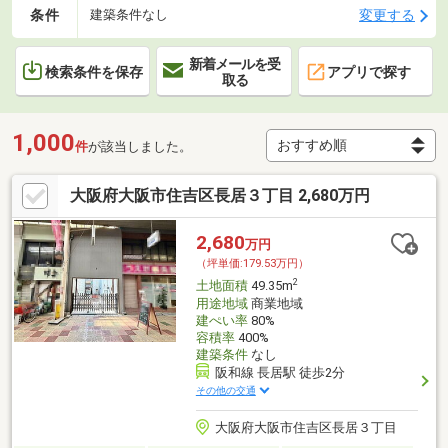
条件
変更する
建築条件なし
新着メールを受
検索条件を保存
アプリで探す
取る
1,000
件
が該当しました。
大阪府大阪市住吉区長居３丁目 2,680万円
2,680
万円
（坪単価:179.53万円）
2
土地面積
49.35m
用途地域
商業地域
建ぺい率
80%
容積率
400%
建築条件
なし
阪和線 長居駅 徒歩2分
その他の交通
大阪府大阪市住吉区長居３丁目