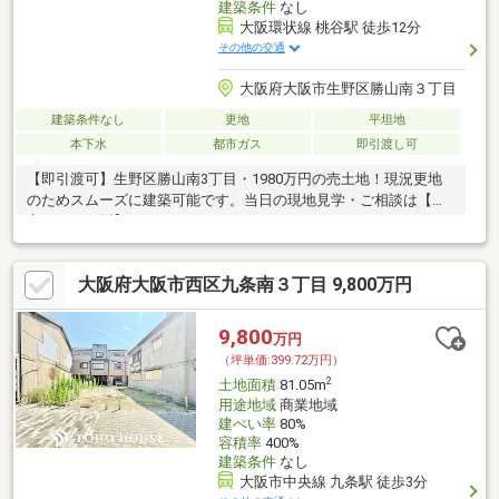
建築条件
なし
大阪環状線 桃谷駅 徒歩12分
その他の交通
大阪府大阪市生野区勝山南３丁目
建築条件なし
更地
平坦地
本下水
都市ガス
即引渡し可
【即引渡可】生野区勝山南3丁目・1980万円の売土地！現況更地
のためスムーズに建築可能です。当日の現地見学・ご相談は【東
宝ハウス江坂】まで！
大阪府大阪市西区九条南３丁目 9,800万円
9,800
万円
（坪単価:399.72万円）
2
土地面積
81.05m
用途地域
商業地域
建ぺい率
80%
容積率
400%
建築条件
なし
大阪市中央線 九条駅 徒歩3分