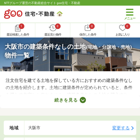
NTTグループ運営の不動産総合サイト goo住宅・不動産
1
0
0
0
最近検索した条件
最近見た物件
保存した条件
お気に入り
大阪市の建築条件なしの土地
(宅地・分譲地・売地)
物件一覧
注文住宅を建てる土地を探している方におすすめの建築条件なし
の土地を紹介します。土地に建築条件が定められていると、条件
を満たす住宅しか作れません。建築条件なしの土地を購入すれ
続きを見る
ば、自由度の高い注文住宅を建てられるため、家族全員の理想を
叶えるマイホームができあがりますよ。土地の購入費用や周辺環
境をチェックして、好みの場所にある土地を購入しましょう。
地域
変更する
大阪市