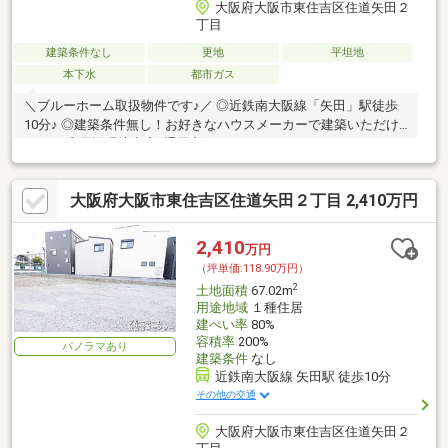
大阪府大阪市東住吉区住道矢田２
丁目
建築条件なし
更地
平坦地
本下水
都市ガス
＼ブルーホーム取扱物件です♪／ ◎近鉄南大阪線「矢田」駅徒歩
10分♪ ◎建築条件無し！お好きなハウスメーカーで建築いただけ
ます！ ◎周辺環境充実♪通風良好です♪
大阪府大阪市東住吉区住道矢田２丁目 2,410万円
2,410
万円
（坪単価:118.90万円）
2
土地面積
67.02m
用途地域
１種住居
建ぺい率
80%
容積率
200%
パノラマあり
建築条件
なし
近鉄南大阪線 矢田駅 徒歩10分
その他の交通
大阪府大阪市東住吉区住道矢田２