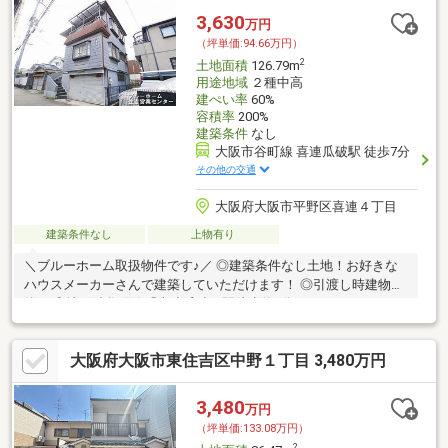
3,630
万円
（坪単価:94.66万円）
2
土地面積
126.79m
用途地域
２種中高
建ぺい率
60%
容積率
200%
建築条件
なし
大阪市谷町線 喜連瓜破駅 徒歩7分
その他の交通
大阪府大阪市平野区喜連４丁目
建築条件なし
上物有り
＼ブルーホーム取扱物件です♪／ ◎建築条件なし土地！お好きな
ハウスメーカーさんで建築していただけます！ ◎引渡し時建物解
体！ ◎地下鉄谷町線「喜連瓜破」駅徒歩約7分！
大阪府大阪市東住吉区中野１丁目 3,480万円
3,480
万円
（坪単価:133.08万円）
2