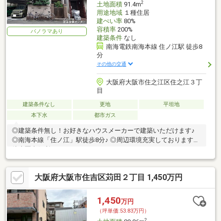
2
土地面積
91.4m
用途地域
１種住居
建ぺい率
80%
容積率
200%
パノラマあり
建築条件
なし
南海電鉄南海本線 住ノ江駅 徒歩8
分
その他の交通
大阪府大阪市住之江区住之江３丁
目
建築条件なし
更地
平坦地
本下水
都市ガス
◎建築条件無し！お好きなハウスメーカーで建築いただけます♪
◎南海本線「住ノ江」駅徒歩8分♪ ◎周辺環境充実しております！
徒歩圏内便利です♪
大阪府大阪市住吉区苅田２丁目 1,450万円
1,450
万円
（坪単価:53.83万円）
2