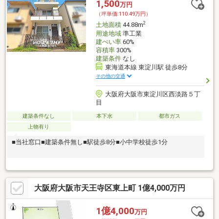
1,500
万円
（坪単価:110.49万円）
2
土地面積
44.88m
用途地域
準工業
建ぺい率
60%
容積率
300%
建築条件
なし
東海道本線 東淀川駅 徒歩8分
その他の交通
大阪府大阪市東淀川区西淡路５丁
目
建築条件なし
本下水
都市ガス
上物有り
■当社窓口■建築条件無し■駅徒歩8分■小中学校徒歩1分
大阪府大阪市天王寺区東上町 1億4,000万円
1億4,000
万円