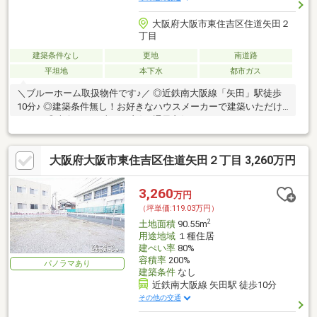
大阪府大阪市東住吉区住道矢田２
丁目
建築条件なし
更地
南道路
平坦地
本下水
都市ガス
＼ブルーホーム取扱物件です♪／ ◎近鉄南大阪線「矢田」駅徒歩
10分♪ ◎建築条件無し！お好きなハウスメーカーで建築いただけ
ます！ ◎南向きで日当たり良好♪通風良好です♪
大阪府大阪市東住吉区住道矢田２丁目 3,260万円
3,260
万円
（坪単価:119.03万円）
2
土地面積
90.55m
用途地域
１種住居
建ぺい率
80%
容積率
200%
パノラマあり
建築条件
なし
近鉄南大阪線 矢田駅 徒歩10分
その他の交通