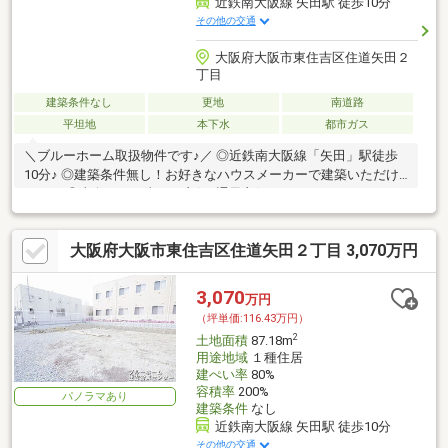
近鉄南大阪線 矢田駅 徒歩10分
その他の交通
大阪府大阪市東住吉区住道矢田２
丁目
建築条件なし
更地
南道路
平坦地
本下水
都市ガス
＼ブルーホーム取扱物件です♪／ ◎近鉄南大阪線「矢田」駅徒歩
10分♪ ◎建築条件無し！お好きなハウスメーカーで建築いただけ
ます！ ◎南向きで日当たり良好♪通風良好です♪
大阪府大阪市東住吉区住道矢田２丁目 3,070万円
3,070
万円
（坪単価:116.43万円）
2
土地面積
87.18m
用途地域
１種住居
建ぺい率
80%
容積率
200%
パノラマあり
建築条件
なし
近鉄南大阪線 矢田駅 徒歩10分
その他の交通