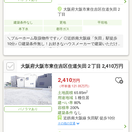
大阪府大阪市東住吉区住道矢田２
丁目
建築条件なし
更地
平坦地
本下水
都市ガス
＼ブルーホーム取扱物件です♪／ ◎近鉄南大阪線「矢田」駅徒歩
10分♪ ◎建築条件無し！お好きなハウスメーカーで建築いただけ
ます！ ◎周辺環境充実♪通風良好です♪
大阪府大阪市東住吉区住道矢田２丁目 2,410万円
2,410
万円
（坪単価:121.05万円）
2
土地面積
65.85m
用途地域
１種住居
建ぺい率
80%
容積率
200%
パノラマあり
建築条件
なし
近鉄南大阪線 矢田駅 徒歩10分
その他の交通