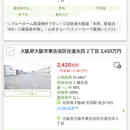
丁目
建築条件なし
更地
平坦地
本下水
都市ガス
＼ブルーホーム取扱物件です♪／ ◎近鉄南大阪線「矢田」駅徒歩
10分♪ ◎建築条件無し！お好きなハウスメーカーで建築いただけ
ます！ ◎周辺環境充実♪通風良好です♪
大阪府大阪市東住吉区住道矢田２丁目 2,420万円
2,420
万円
（坪単価:121.86万円）
2
土地面積
65.68m
用途地域
１種住居
建ぺい率
80%
容積率
200%
パノラマあり
建築条件
なし
近鉄南大阪線 矢田駅 徒歩10分
その他の交通
大阪府大阪市東住吉区住道矢田２
丁目