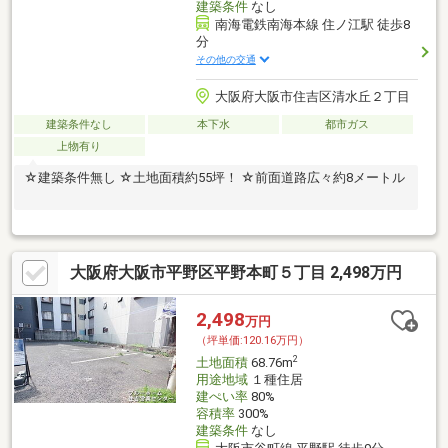
建築条件
なし
南海電鉄南海本線 住ノ江駅 徒歩8
分
その他の交通
大阪府大阪市住吉区清水丘２丁目
建築条件なし
本下水
都市ガス
上物有り
☆建築条件無し ☆土地面積約55坪！ ☆前面道路広々約8メートル
大阪府大阪市平野区平野本町５丁目 2,498万円
2,498
万円
（坪単価:120.16万円）
2
土地面積
68.76m
用途地域
１種住居
建ぺい率
80%
容積率
300%
建築条件
なし