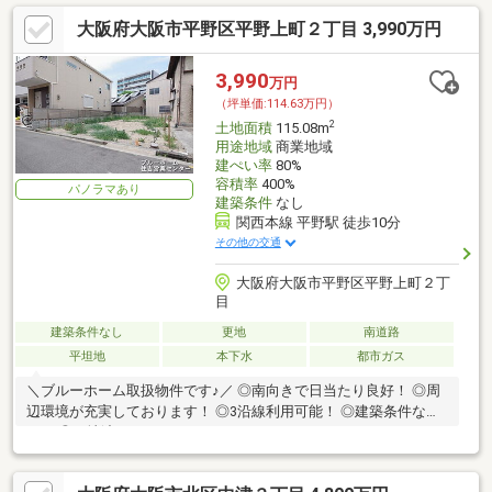
大阪府大阪市平野区平野上町２丁目 3,990万円
3,990
万円
（坪単価:114.63万円）
2
土地面積
115.08m
用途地域
商業地域
建ぺい率
80%
容積率
400%
パノラマあり
建築条件
なし
関西本線 平野駅 徒歩10分
その他の交通
大阪府大阪市平野区平野上町２丁
目
建築条件なし
更地
南道路
平坦地
本下水
都市ガス
＼ブルーホーム取扱物件です♪／ ◎南向きで日当たり良好！ ◎周
辺環境が充実しております！ ◎3沿線利用可能！ ◎建築条件な
し！ ◎更地渡し！