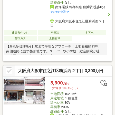
建築条件
なし
南海電鉄南海本線 粉浜駅 徒歩8分
その他の交通
大阪府大阪市住之江区粉浜西２丁
目
建築条件なし
南道路
本下水
都市ガス
上物有り
【粉浜駅徒歩8分】駅まで平坦なアプローチ！土地面積約31坪、
南側道路に面す整形地です。スーパーや小学校、総合病院が徒歩
10分圏内に揃い毎日の生活を支えます。
大阪府大阪市住之江区粉浜西２丁目 3,300万円
3,300
万円
（坪単価:106.15万円）
2
土地面積
102.8m
用途地域
１種住居
建ぺい率
80%
容積率
200%
建築条件
なし