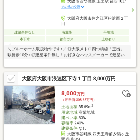
大阪市四つ橋線 玉出駅 徒歩10分
その他の交通
大阪府大阪市住之江区粉浜西２丁
目
建築条件なし
南道路
平坦地
本下水
都市ガス
上物有り
＼ブルーホーム取扱物件です♪／ ◎大阪メトロ四つ橋線「玉出」
駅徒歩10分♪ ◎建築条件無し！お好きなハウスメーカーで建築い
ただけます！ ◎南向きで日当たり良好♪ ◎周辺環境充実しており
ます！
大阪府大阪市浪速区下寺１丁目 8,000万円
8,000
万円
（坪単価:308.65万円）
2
土地面積
85.69m
用途地域
商業地域
建ぺい率
80%
容積率
240%
建築条件
なし
大阪市谷町線 四天王寺前夕陽ヶ丘
駅 徒歩8分