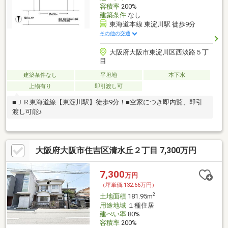
容積率
200%
建築条件
なし
東海道本線 東淀川駅 徒歩9分
その他の交通
大阪府大阪市東淀川区西淡路５丁
目
建築条件なし
平坦地
本下水
上物有り
即引渡し可
■ＪＲ東海道線【東淀川駅】徒歩9分！■空家につき即内覧、即引
渡し可能♪
大阪府大阪市住吉区清水丘２丁目 7,300万円
7,300
万円
（坪単価:132.66万円）
2
土地面積
181.95m
用途地域
１種住居
建ぺい率
80%
容積率
200%