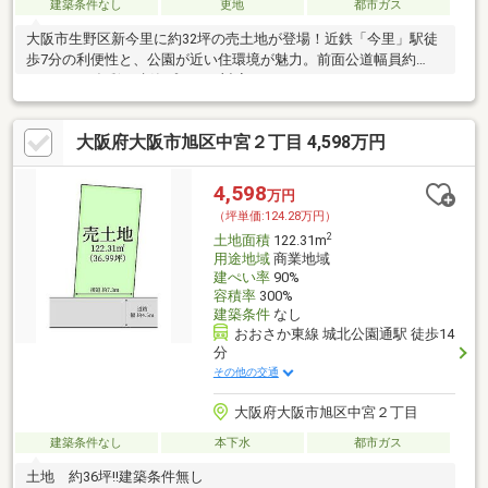
建築条件なし
更地
都市ガス
大阪市生野区新今里に約32坪の売土地が登場！近鉄「今里」駅徒
歩7分の利便性と、公園が近い住環境が魅力。前面公道幅員約
10.9mで、多彩な建築プランに対応します。
大阪府大阪市旭区中宮２丁目 4,598万円
4,598
万円
（坪単価:124.28万円）
2
土地面積
122.31m
用途地域
商業地域
建ぺい率
90%
容積率
300%
建築条件
なし
おおさか東線 城北公園通駅 徒歩14
分
その他の交通
大阪府大阪市旭区中宮２丁目
建築条件なし
本下水
都市ガス
土地 約36坪!!建築条件無し