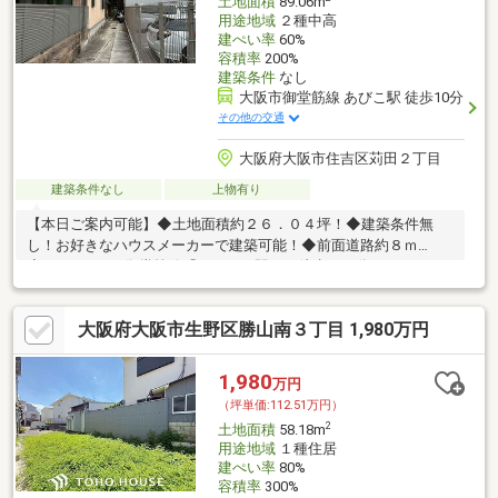
土地面積
89.06m
用途地域
２種中高
建ぺい率
60%
容積率
200%
建築条件
なし
大阪市御堂筋線 あびこ駅 徒歩10分
その他の交通
大阪府大阪市住吉区苅田２丁目
建築条件なし
上物有り
【本日ご案内可能】◆土地面積約２６．０４坪！◆建築条件無
し！お好きなハウスメーカーで建築可能！◆前面道路約８ｍ
◆Osaka Metro御堂筋線「あびこ」駅まで徒歩１０分
大阪府大阪市生野区勝山南３丁目 1,980万円
1,980
万円
（坪単価:112.51万円）
2
土地面積
58.18m
用途地域
１種住居
建ぺい率
80%
容積率
300%