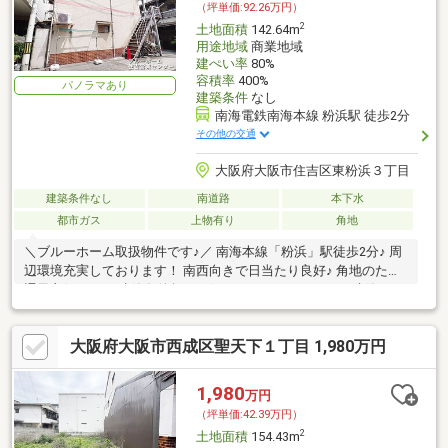
（坪単価:92.26万円）
2
土地面積
142.64m
用途地域
商業地域
建ぺい率
80%
容積率
400%
パノラマあり
建築条件
なし
南海電鉄南海本線 粉浜駅 徒歩2分
その他の交通
大阪府大阪市住吉区東粉浜３丁目
建築条件なし
南道路
本下水
都市ガス
上物有り
角地
＼ブルーホーム取扱物件です♪／ 南海本線「粉浜」駅徒歩2分♪ 周
辺環境充実しております！ 南西向きで日当たり良好♪ 角地のため
通風良好です！ 建築条件無！お好きなハウスメーカーで建築いた
だけます！
大阪府大阪市西成区聖天下１丁目 1,980万円
1,980
万円
（坪単価:42.39万円）
2
土地面積
154.43m