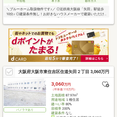
平坦地
本下水
都市ガス
＼ブルーホーム取扱物件です♪／ ◎近鉄南大阪線「矢田」駅徒歩
10分♪ ◎建築条件無し！お好きなハウスメーカーで建築いただけ
ます！ ◎南向きで日当たり良好♪通風良好です♪
大阪府大阪市東住吉区住道矢田２丁目 3,060万円
3,060
万円
（坪単価:115万円）
2
土地面積
87.97m
用途地域
１種住居
建ぺい率
80%
容積率
200%
パノラマあり
建築条件
なし