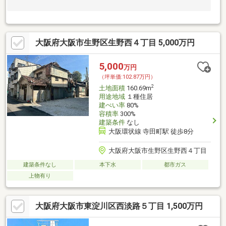
大阪府大阪市生野区生野西４丁目 5,000万円
5,000
万円
（坪単価:102.87万円）
2
土地面積
160.69m
用途地域
１種住居
建ぺい率
80%
容積率
300%
建築条件
なし
大阪環状線 寺田町駅 徒歩8分
大阪府大阪市生野区生野西４丁目
建築条件なし
本下水
都市ガス
上物有り
大阪府大阪市東淀川区西淡路５丁目 1,500万円