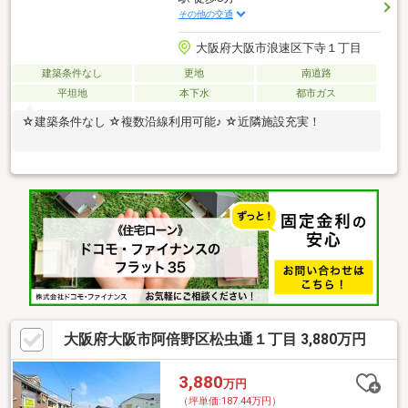
その他の交通
大阪府大阪市浪速区下寺１丁目
建築条件なし
更地
南道路
平坦地
本下水
都市ガス
☆建築条件なし ☆複数沿線利用可能♪ ☆近隣施設充実！
大阪府大阪市阿倍野区松虫通１丁目 3,880万円
3,880
万円
（坪単価:187.44万円）