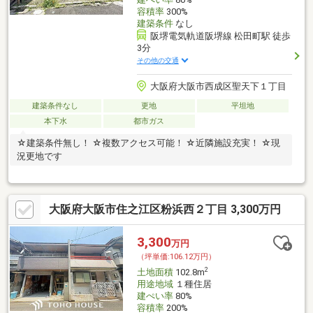
容積率
300%
建築条件
なし
阪堺電気軌道阪堺線 松田町駅 徒歩
3分
その他の交通
大阪府大阪市西成区聖天下１丁目
建築条件なし
更地
平坦地
本下水
都市ガス
☆建築条件無し！ ☆複数アクセス可能！ ☆近隣施設充実！ ☆現
況更地です
大阪府大阪市住之江区粉浜西２丁目 3,300万円
3,300
万円
（坪単価:106.12万円）
2
土地面積
102.8m
用途地域
１種住居
建ぺい率
80%
容積率
200%