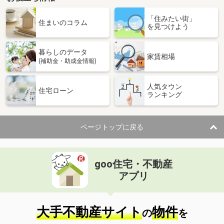
千葉県市川市南行徳２
「住みたい街」
住まいのコラム
を見つけよう
価 格
6,380万円
住 所
千葉県市川市南行徳２
用途地域
１種住居
暮らしのデータ
家賃相場
土地面積
104.78m²
(補助金・助成金情報)
千葉県君津市外箕輪３
人気タウン
住宅ローン
ランキング
価 格
2,680万円
住 所
千葉県君津市外箕輪３
用途地域
１種中高
ページトップに戻る
土地面積
411.61m²
千葉県松戸市秋山
goo住宅・不動産
アプリ
価 格
2億1,700万円
住 所
千葉県松戸市秋山
用途地域
１種中高
大手不動産サイト
物件
土地面積
607m²
の
を