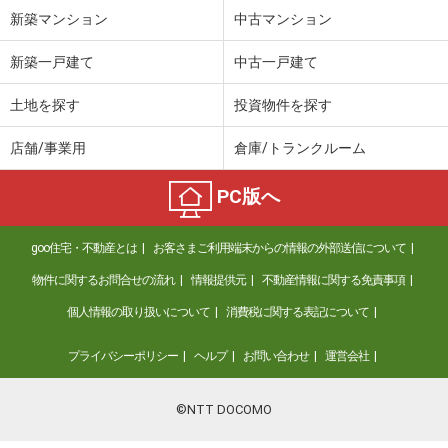
新築マンション
中古マンション
千葉県富津市富津
新築一戸建て
中古一戸建て
価 格
550万円
住 所
千葉県富津市富津
土地を探す
投資物件を探す
用途地域
１種住居
土地面積
328.13m²
店舗/事業用
倉庫/トランクルーム
千葉県富津市篠部
PC版へ
価 格
500万円
住 所
千葉県富津市篠部
goo住宅・不動産とは
お客さまご利用端末からの情報の外部送信について
用途地域
無指定
物件に関するお問合せの流れ
情報提供元
不動産情報に関する免責事項
土地面積
320.66m²
個人情報の取り扱いについて
消費税に関する表記について
千葉県千葉市中央区川戸町
プライバシーポリシー
ヘルプ
お問い合わせ
運営会社
価 格
1,680万円
住 所
千葉県千葉市中央区川戸町
©NTT DOCOMO
用途地域
１種低層
土地面積
209.47m²