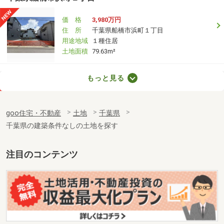
価 格
3,980万円
住 所
千葉県船橋市浜町１丁目
用途地域
１種住居
土地面積
79.63m²
千葉県流山市宮園２
もっと見る
価 格
5,600万円
住 所
千葉県流山市宮園２
goo住宅・不動産
土地
千葉県
用途地域
１種低層
千葉県の建築条件なしの土地を探す
土地面積
165.34m²
千葉県千葉市若葉区小倉町
注目のコンテンツ
価 格
1,680万円
住 所
千葉県千葉市若葉区小倉町
用途地域
１種低層
土地面積
274.95m²