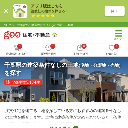
アプリ版はこちら
開く
複数社の物件を探せる！
NTTグループ運営の不動産総合サイト goo住宅・不動産
0
0
0
0
最近検索した条件
最近見た物件
保存した条件
お気に入り
千葉県の建築条件なしの土地
(宅地・分譲地・売地)
を探す
該当物件数5,104件
注文住宅を建てる土地を探している方におすすめの建築条件なし
の土地を紹介します。土地に建築条件が定められていると、条件
を満たす住宅しか作れません。建築条件なしの土地を購入すれ