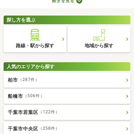
続きを見る
ば、自由度の高い注文住宅を建てられるため、家族全員の理想を
叶えるマイホームができあがりますよ。土地の購入費用や周辺環
境をチェックして、好みの場所にある土地を購入しましょう。
探し方を選ぶ
路線・駅から探す
地域から探す
人気のエリアから探す
柏市
（287件）
船橋市
（506件）
千葉市若葉区
（122件）
千葉市中央区
（258件）