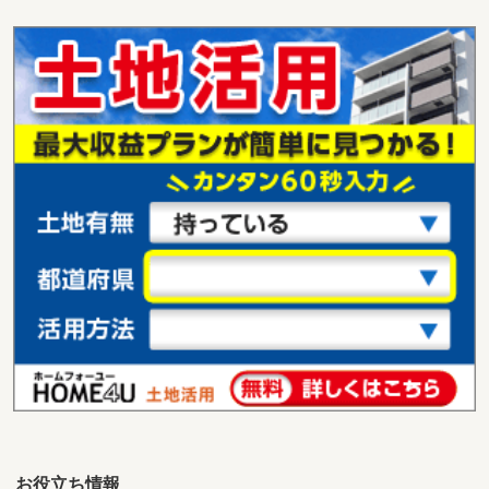
千葉県千葉市稲毛区園生町
価 格
1,250万円
住 所
千葉県千葉市稲毛区園生町
用途地域
１種中高
土地面積
108.28m²
千葉県千葉市稲毛区小仲台９丁目
価 格
4,100万円
住 所
千葉県千葉市稲毛区小仲台９丁目
用途地域
１種中高
土地面積
174.9m²
千葉県市川市富浜３丁目
価 格
4,980万円
住 所
千葉県市川市富浜３丁目
用途地域
１種住居
土地面積
69.76m²
お役立ち情報