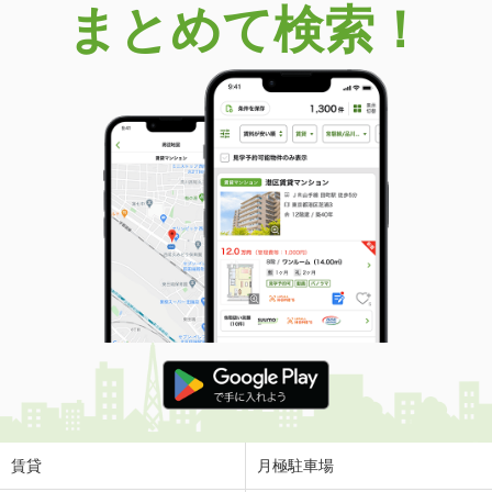
まとめて検索！
千葉県鎌ケ谷市富岡１
価 格
4,180万円
住 所
千葉県鎌ケ谷市富岡１
用途地域
近隣商業
土地面積
182m²
千葉県佐倉市井野
価 格
2,210万円
住 所
千葉県佐倉市井野
用途地域
１種低層
土地面積
172m²
千葉県佐倉市上座
価 格
2,799万円
住 所
千葉県佐倉市上座
用途地域
１種低層
賃貸
月極駐車場
土地面積
114.34m²