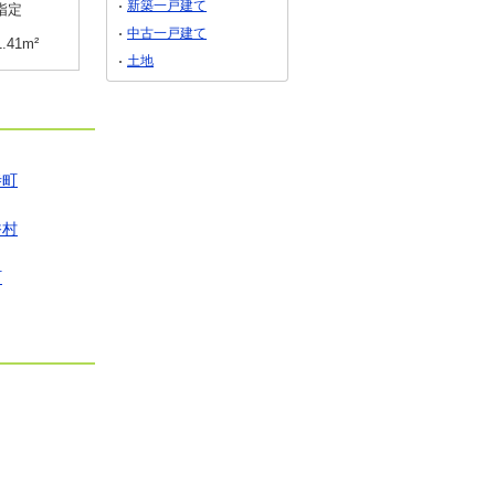
新築一戸建て
指定
用途地域
無指定
用途地域
無指定
中古一戸建て
1.41m²
土地面積
625m²
土地面積
638.97m²
土地
寺町
香村
町