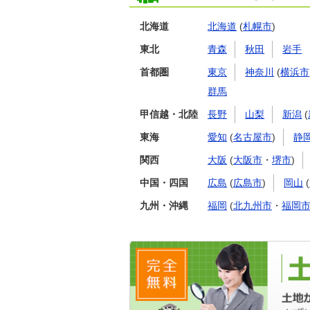
北海道
北海道
(
札幌市
)
東北
青森
秋田
岩手
首都圏
東京
神奈川
(
横浜市
群馬
甲信越・北陸
長野
山梨
新潟
(
東海
愛知
(
名古屋市
)
静
関西
大阪
(
大阪市
・
堺市
)
中国・四国
広島
(
広島市
)
岡山
(
九州・沖縄
福岡
(
北九州市
・
福岡