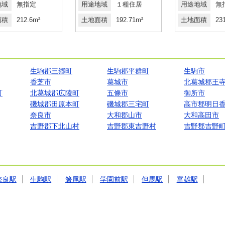
地域
無指定
用途地域
１種住居
用途地域
無
面積
212.6m²
土地面積
192.71m²
土地面積
23
生駒郡三郷町
生駒郡平群町
生駒市
香芝市
葛城市
北葛城郡王
町
北葛城郡広陵町
五條市
御所市
磯城郡田原本町
磯城郡三宅町
高市郡明日
奈良市
大和郡山市
大和高田市
吉野郡下北山村
吉野郡東吉野村
吉野郡吉野
奈良駅
生駒駅
箸尾駅
学園前駅
但馬駅
富雄駅