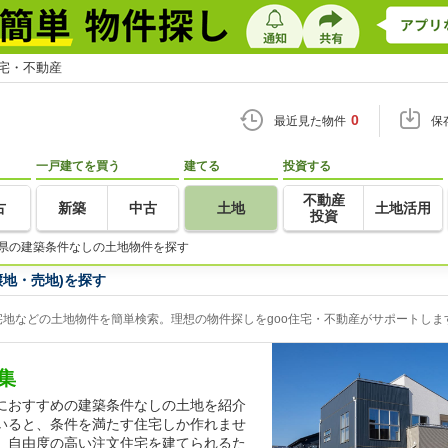
住宅・不動産
0
最近見た物件
保
一戸建てを買う
建てる
投資する
不動産
古
新築
中古
土地
土地活用
投資
県の建築条件なしの土地物件を探す
地・売地)を探す
地などの土地物件を簡単検索。理想の物件探しをgoo住宅・不動産がサポートしま
集
におすすめの建築条件なしの土地を紹介
いると、条件を満たす住宅しか作れませ
、自由度の高い注文住宅を建てられるた