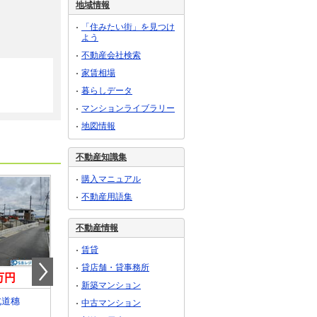
地域情報
「住みたい街」を見つけ
よう
不動産会社検索
家賃相場
暮らしデータ
マンションライブラリー
地図情報
不動産知識集
購入マニュアル
不動産用語集
不動産情報
賃貸
貸店舗・貸事務所
0万円
1,780万円
350万円
新築マンション
北道穗
奈良県葛城市北花内
奈良県葛城市薑
中古マンション