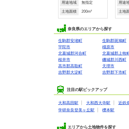
用途地域
１種中高
用途地域
無指定
用途
土地面積
133.98m²
土地面積
200m²
土地
奈良県のエリアから探す
生駒郡安堵町
生駒郡斑鳩町
宇陀市
橿原市
北葛城郡河合町
北葛城郡上牧
桜井市
磯城郡川西町
高市郡高取町
天理市
吉野郡大淀町
吉野郡下市町
注目の駅ピックアップ
大和高田駅
大和西大寺駅
近鉄
学研奈良登美ヶ丘駅
櫟本駅
エリアから土地物件を探す