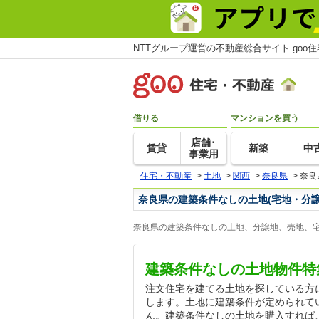
NTTグループ運営の不動産総合サイト goo
借りる
マンションを買う
店舗･
賃貸
新築
中
事業用
住宅・不動産
>
土地
>
関西
>
奈良県
>
奈良
奈良県の建築条件なしの土地(宅地・分譲
奈良県の建築条件なしの土地、分譲地、売地、宅
建築条件なしの土地物件特
注文住宅を建てる土地を探している方
します。土地に建築条件が定められて
ん。建築条件なしの土地を購入すれば