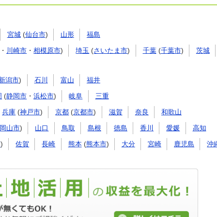
宮城
(
仙台市
)
山形
福島
・
川崎市
・
相模原市
)
埼玉
(
さいたま市
)
千葉
(
千葉市
)
茨城
新潟市
)
石川
富山
福井
岡
(
静岡市
・
浜松市
)
岐阜
三重
兵庫
(
神戸市
)
京都
(
京都市
)
滋賀
奈良
和歌山
岡山市
)
山口
鳥取
島根
徳島
香川
愛媛
高知
市
)
佐賀
長崎
熊本
(
熊本市
)
大分
宮崎
鹿児島
沖