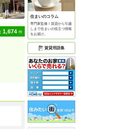
住まいのコラム
専門家監修！賃貸から引越
しまで住まいの役立つ情報
1,674
数
件
をお届け。
賃貸用語集