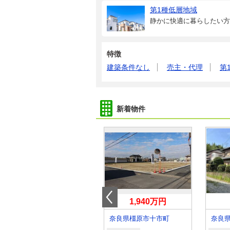
第1種低層地域
静かに快適に暮らしたい方
特徴
建築条件なし
売主・代理
第
新着物件
1,580万円
1,940万円
奈良県磯城郡川西町大字結崎
奈良県橿原市十市町
奈良