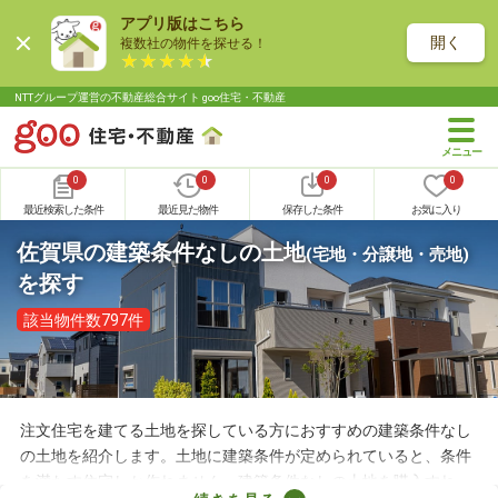
アプリ版はこちら
開く
複数社の物件を探せる！
NTTグループ運営の不動産総合サイト goo住宅・不動産
0
0
0
0
最近検索した条件
最近見た物件
保存した条件
お気に入り
佐賀県の建築条件なしの土地
(宅地・分譲地・売地)
を探す
該当物件数797件
注文住宅を建てる土地を探している方におすすめの建築条件なし
の土地を紹介します。土地に建築条件が定められていると、条件
を満たす住宅しか作れません。建築条件なしの土地を購入すれ