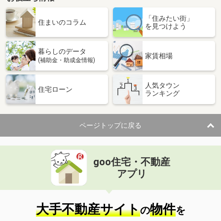
「住みたい街」
住まいのコラム
を見つけよう
暮らしのデータ
家賃相場
(補助金・助成金情報)
人気タウン
住宅ローン
ランキング
ページトップに戻る
goo住宅・不動産
アプリ
大手不動産サイト
物件
の
を