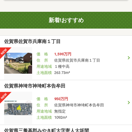
新着!おすすめ
佐賀県佐賀市兵庫南１丁目
価 格
1,599万円
住 所
佐賀県佐賀市兵庫南１丁目
用途地域
１種中高
土地面積
263.73m²
佐賀県神埼市神埼町本告牟田
価 格
950万円
住 所
佐賀県神埼市神埼町本告牟田
用途地域
無指定
土地面積
1092m²
佐賀県三養基郡みやき町大字寄人大坂間