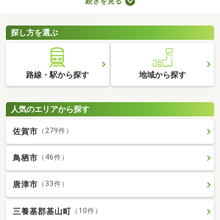
続きを見る
ば、自由度の高い注文住宅を建てられるため、家族全員の理想を
叶えるマイホームができあがりますよ。土地の購入費用や周辺環
境をチェックして、好みの場所にある土地を購入しましょう。
探し方を選ぶ
路線・駅から探す
地域から探す
人気のエリアから探す
佐賀市
（279件）
鳥栖市
（46件）
唐津市
（33件）
三養基郡基山町
（10件）