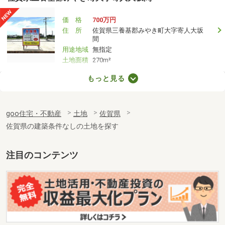
価 格
700万円
住 所
佐賀県三養基郡みやき町大字寄人大坂
間
用途地域
無指定
土地面積
270m²
もっと見る
佐賀県佐賀市兵庫南１
価 格
1,599万円
goo住宅・不動産
土地
佐賀県
住 所
佐賀県佐賀市兵庫南１
用途地域
１種中高
佐賀県の建築条件なしの土地を探す
土地面積
263.73m²
注目のコンテンツ