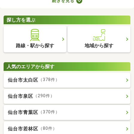
続きを見る
ば、自由度の高い注文住宅を建てられるため、家族全員の理想を
叶えるマイホームができあがりますよ。土地の購入費用や周辺環
境をチェックして、好みの場所にある土地を購入しましょう。
探し方を選ぶ
路線・駅から探す
地域から探す
人気のエリアから探す
仙台市太白区
（378件）
仙台市泉区
（290件）
仙台市青葉区
（370件）
仙台市若林区
（80件）