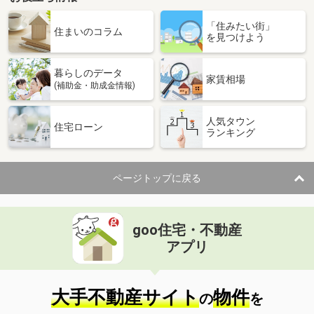
宮城県多賀城市八幡３
「住みたい街」
住まいのコラム
を見つけよう
価 格
1,980万円
住 所
宮城県多賀城市八幡３
用途地域
１種住居
暮らしのデータ
家賃相場
土地面積
254.6m²
(補助金・助成金情報)
宮城県東松島市赤井字川前二
人気タウン
住宅ローン
ランキング
価 格
1,400万円
住 所
宮城県東松島市赤井字川前二
用途地域
２種住居
ページトップに戻る
土地面積
231.55m²
宮城県大崎市古川中里２
goo住宅・不動産
アプリ
価 格
448万円
住 所
宮城県大崎市古川中里２
用途地域
２種住居
大手不動産サイト
物件
土地面積
160.63m²
の
を