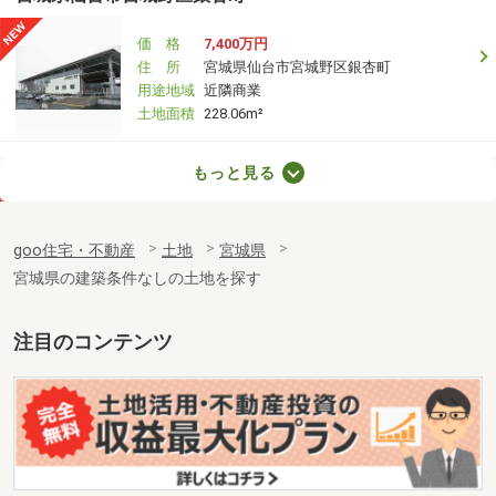
価 格
7,400万円
住 所
宮城県仙台市宮城野区銀杏町
用途地域
近隣商業
土地面積
228.06m²
宮城県仙台市青葉区水の森３
もっと見る
価 格
2,385万円
住 所
宮城県仙台市青葉区水の森３
goo住宅・不動産
土地
宮城県
用途地域
１種低層
宮城県の建築条件なしの土地を探す
土地面積
259.33m²
宮城県仙台市太白区八木山本町２丁目
注目のコンテンツ
価 格
3,070万円
住 所
宮城県仙台市太白区八木山本町２丁目
用途地域
１種低層
土地面積
208m²