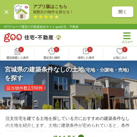
アプリ版はこちら
開く
複数社の物件を探せる！
NTTグループ運営の不動産総合サイト goo住宅・不動産
0
0
0
0
最近検索した条件
最近見た物件
保存した条件
お気に入り
宮城県の建築条件なしの土地
(宅地・分譲地・売地)
を探す
該当物件数2,590件
注文住宅を建てる土地を探している方におすすめの建築条件なし
の土地を紹介します。土地に建築条件が定められていると、条件
を満たす住宅しか作れません。建築条件なしの土地を購入すれ