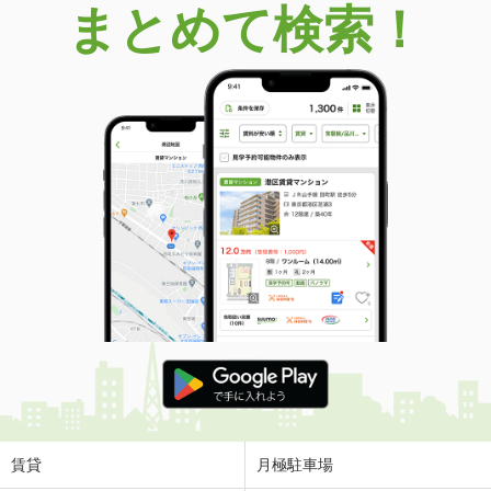
まとめて検索！
宮城県仙台市泉区将監１３丁目
価 格
2,880万円
住 所
宮城県仙台市泉区将監１３丁目
用途地域
１種低層
土地面積
163.27m²
宮城県仙台市泉区将監１３丁目
価 格
2,880万円
住 所
宮城県仙台市泉区将監１３丁目
用途地域
１種低層
土地面積
163.27m²
宮城県仙台市泉区将監１３丁目
価 格
2,880万円
住 所
宮城県仙台市泉区将監１３丁目
用途地域
１種低層
賃貸
月極駐車場
土地面積
164.35m²