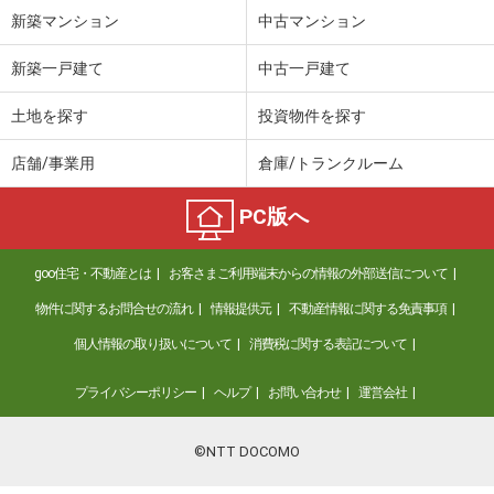
新築マンション
中古マンション
宮城県仙台市泉区将監１３丁目
新築一戸建て
中古一戸建て
価 格
2,880万円
住 所
宮城県仙台市泉区将監１３丁目
土地を探す
投資物件を探す
用途地域
１種低層
土地面積
163.27m²
店舗/事業用
倉庫/トランクルーム
宮城県仙台市泉区将監１３丁目
PC版へ
価 格
2,880万円
住 所
宮城県仙台市泉区将監１３丁目
goo住宅・不動産とは
お客さまご利用端末からの情報の外部送信について
用途地域
１種低層
物件に関するお問合せの流れ
情報提供元
不動産情報に関する免責事項
土地面積
163.27m²
個人情報の取り扱いについて
消費税に関する表記について
宮城県仙台市青葉区小田原８
プライバシーポリシー
ヘルプ
お問い合わせ
運営会社
価 格
2,480万円
住 所
宮城県仙台市青葉区小田原８
©NTT DOCOMO
用途地域
２種住居
土地面積
233.49m²