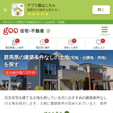
アプリ版はこちら
開く
複数社の物件を探せる！
NTTグループ運営の不動産総合サイト goo住宅・不動産
0
0
0
0
最近検索した条件
最近見た物件
保存した条件
お気に入り
群馬県の建築条件なしの土地
(宅地・分譲地・売地)
を探す
該当物件数1,531件
注文住宅を建てる土地を探している方におすすめの建築条件なし
の土地を紹介します。土地に建築条件が定められていると、条件
を満たす住宅しか作れません。建築条件なしの土地を購入すれ