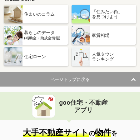
群馬県前橋市大胡町
「住みたい街」
住まいのコラム
を見つけよう
価 格
299万円
住 所
群馬県前橋市大胡町
用途地域
１種住居
暮らしのデータ
家賃相場
土地面積
199.5m²
(補助金・助成金情報)
群馬県前橋市二之宮町
人気タウン
住宅ローン
ランキング
価 格
700万円
住 所
群馬県前橋市二之宮町
用途地域
無指定
ページトップに戻る
土地面積
526m²
群馬県前橋市元総社町
goo住宅・不動産
アプリ
価 格
1,400万円
住 所
群馬県前橋市元総社町
用途地域
１種中高
大手不動産サイト
物件
土地面積
192.15m²
の
を