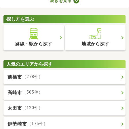
続きを見る
ば、自由度の高い注文住宅を建てられるため、家族全員の理想を
叶えるマイホームができあがりますよ。土地の購入費用や周辺環
境をチェックして、好みの場所にある土地を購入しましょう。
探し方を選ぶ
路線・駅から探す
地域から探す
人気のエリアから探す
前橋市
（278件）
高崎市
（505件）
太田市
（120件）
伊勢崎市
（175件）