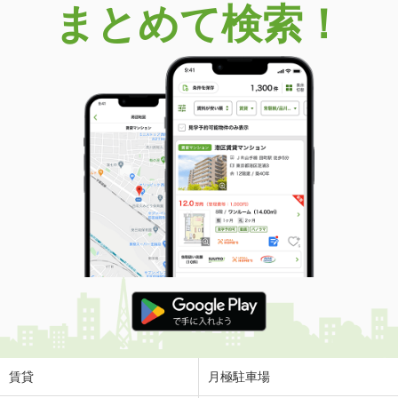
まとめて検索！
群馬県伊勢崎市三光町
価 格
880万円
住 所
群馬県伊勢崎市三光町
用途地域
近隣商業
土地面積
185.23m²
賃貸
月極駐車場