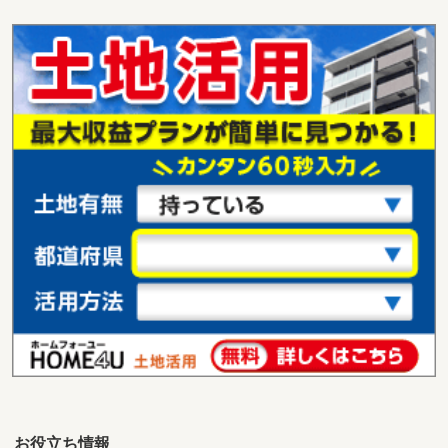
群馬県伊勢崎市太田町
価 格
399万円
住 所
群馬県伊勢崎市太田町
用途地域
１種中高
土地面積
168.33m²
群馬県前橋市元総社町
価 格
1,580万円
住 所
群馬県前橋市元総社町
用途地域
１種中高
土地面積
197.48m²
群馬県館林市美園町
価 格
1,494万円
住 所
群馬県館林市美園町
用途地域
１種中高
土地面積
380m²
お役立ち情報