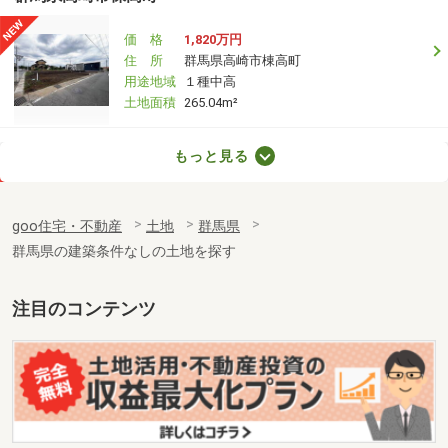
価 格
1,820万円
住 所
群馬県高崎市棟高町
用途地域
１種中高
土地面積
265.04m²
群馬県高崎市棟高町
もっと見る
価 格
1,620万円
住 所
群馬県高崎市棟高町
goo住宅・不動産
土地
群馬県
用途地域
１種中高
群馬県の建築条件なしの土地を探す
土地面積
265.09m²
群馬県伊勢崎市太田町
注目のコンテンツ
価 格
399万円
住 所
群馬県伊勢崎市太田町
用途地域
１種中高
土地面積
168.33m²