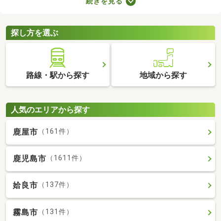
続きを見る
ば、自由度の高い注文住宅を建てられるため、家族全員の理想を
叶えるマイホームができあがりますよ。土地の購入費用や周辺環
境をチェックして、好みの場所にある土地を購入しましょう。
探し方を選ぶ
路線・駅から探す
地域から探す
人気のエリアから探す
鹿屋市
（161件）
鹿児島市
（1611件）
姶良市
（137件）
霧島市
（131件）