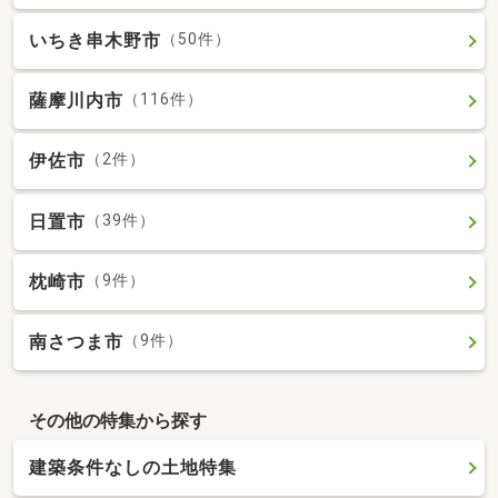
いちき串木野市
（50件）
薩摩川内市
（116件）
伊佐市
（2件）
日置市
（39件）
枕崎市
（9件）
南さつま市
（9件）
その他の特集から探す
建築条件なしの土地特集