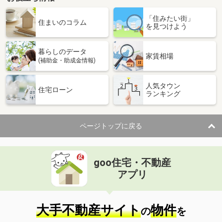
鹿児島県日置市吹上町中原
「住みたい街」
住まいのコラム
を見つけよう
価 格
350万円
住 所
鹿児島県日置市吹上町中原
用途地域
無指定
暮らしのデータ
家賃相場
土地面積
527.5m²
(補助金・助成金情報)
鹿児島県志布志市志布志町安楽
人気タウン
住宅ローン
ランキング
価 格
150万円
住 所
鹿児島県志布志市志布志町安楽
用途地域
無指定
ページトップに戻る
土地面積
238.96m²
鹿児島県鹿児島市春山町
goo住宅・不動産
アプリ
価 格
645万円
住 所
鹿児島県鹿児島市春山町
用途地域
１種中高
大手不動産サイト
物件
土地面積
334m²
の
を