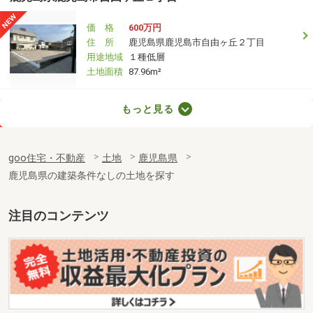
価 格
600万円
住 所
鹿児島県鹿児島市自由ヶ丘２丁目
用途地域
１種低層
土地面積
87.96m²
鹿児島県鹿児島市田上５
もっと見る
価 格
448万円
住 所
鹿児島県鹿児島市田上５
goo住宅・不動産
土地
鹿児島県
用途地域
１種住居
鹿児島県の建築条件なしの土地を探す
土地面積
158.6m²
鹿児島県鹿児島市小野１
注目のコンテンツ
価 格
1,980万円
住 所
鹿児島県鹿児島市小野１
用途地域
１種低層
土地面積
198.34m²