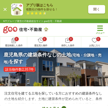
アプリ版はこちら
開く
複数社の物件を探せる！
NTTグループ運営の不動産総合サイト goo住宅・不動産
0
0
0
0
最近検索した条件
最近見た物件
保存した条件
お気に入り
鹿児島県の建築条件なしの土地
(宅地・分譲地・売
を探す
地)
該当物件数2,357件
注文住宅を建てる土地を探している方におすすめの建築条件なし
の土地を紹介します。土地に建築条件が定められていると、条件
を満たす住宅しか作れません。建築条件なしの土地を購入すれ