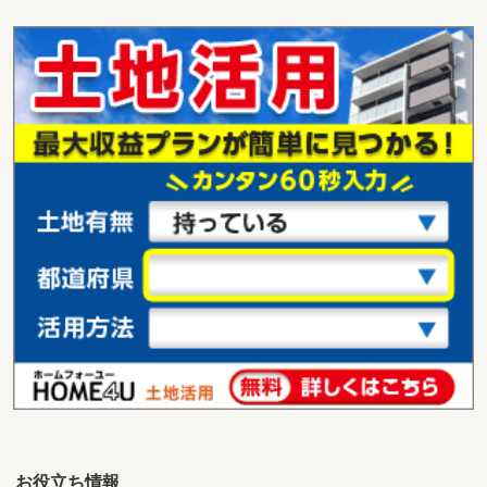
山口県周南市大字樋口
価 格
490万円
住 所
山口県周南市大字樋口
用途地域
無指定
土地面積
1175m²
山口県宇部市大字小串
価 格
880万円
住 所
山口県宇部市大字小串
用途地域
１種低層
土地面積
299.77m²
お役立ち情報