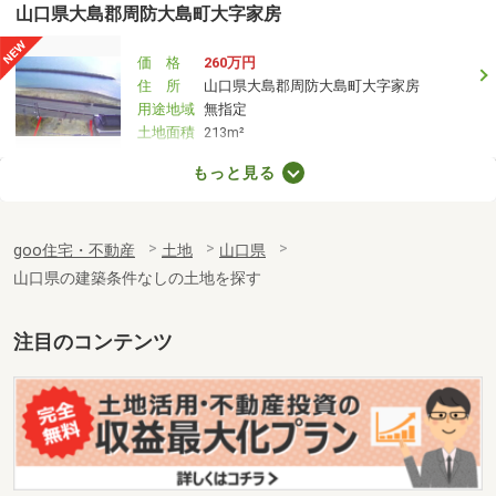
山口県大島郡周防大島町大字家房
価 格
260万円
住 所
山口県大島郡周防大島町大字家房
用途地域
無指定
土地面積
213m²
もっと見る
山口県下関市安岡本町１
価 格
210万円
goo住宅・不動産
土地
山口県
住 所
山口県下関市安岡本町１
用途地域
１種住居
山口県の建築条件なしの土地を探す
土地面積
74.29m²
注目のコンテンツ
山口県山陽小野田市大字小野田
価 格
860万円
住 所
山口県山陽小野田市大字小野田
用途地域
１種中高
土地面積
1219.09m²