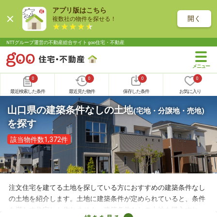
アプリ版はこちら
開く
複数社の物件を探せる！
NTTグループ運営の不動産総合サイト goo住宅・不動産
0
0
0
0
最近検索した条件
最近見た物件
保存した条件
お気に入り
山口県の建築条件なしの土地
(宅地・分譲地・売地)
を探す
該当物件数1,372件
注文住宅を建てる土地を探している方におすすめの建築条件なし
の土地を紹介します。土地に建築条件が定められていると、条件
を満たす住宅しか作れません。建築条件なしの土地を購入すれ