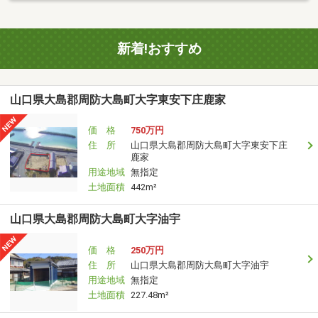
新着!おすすめ
山口県大島郡周防大島町大字東安下庄鹿家
価 格
750万円
住 所
山口県大島郡周防大島町大字東安下庄
鹿家
用途地域
無指定
土地面積
442m²
山口県大島郡周防大島町大字油宇
価 格
250万円
住 所
山口県大島郡周防大島町大字油宇
用途地域
無指定
土地面積
227.48m²