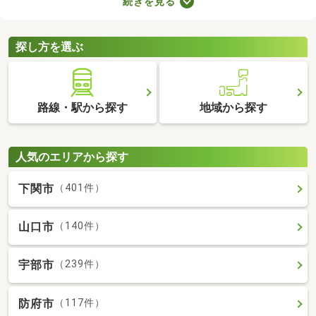
続きを見る
ば、自由度の高い注文住宅を建てられるため、家族全員の理想を
叶えるマイホームができあがりますよ。土地の購入費用や周辺環
境をチェックして、好みの場所にある土地を購入しましょう。
探し方を選ぶ
路線・駅から探す
地域から探す
人気のエリアから探す
下関市
（401件）
山口市
（140件）
宇部市
（239件）
防府市
（117件）