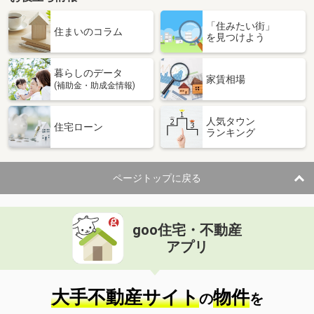
「住みたい街」
住まいのコラム
を見つけよう
暮らしのデータ
家賃相場
(補助金・助成金情報)
人気タウン
住宅ローン
ランキング
ページトップに戻る
goo住宅・不動産
アプリ
大手不動産サイト
物件
の
を