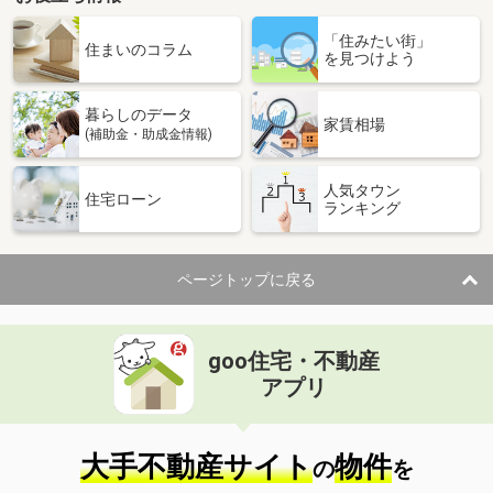
「住みたい街」
住まいのコラム
を見つけよう
暮らしのデータ
家賃相場
(補助金・助成金情報)
人気タウン
住宅ローン
ランキング
ページトップに戻る
goo住宅・不動産
アプリ
大手不動産サイト
物件
の
を