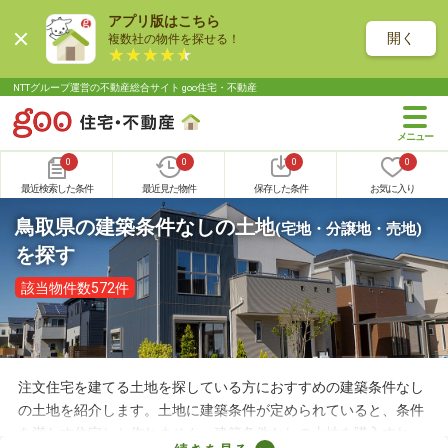
アプリ版はこちら
開く
複数社の物件を探せる！
NTTグループ運営の不動産総合サイト goo住宅・不動産
0
0
0
0
最近検索した条件
最近見た物件
保存した条件
お気に入り
鳥取県の建築条件なしの土地
(宅地・分譲地・売地)
を探す
該当物件数572件
注文住宅を建てる土地を探している方におすすめの建築条件なし
の土地を紹介します。土地に建築条件が定められていると、条件
を満たす住宅しか作れません。建築条件なしの土地を購入すれ