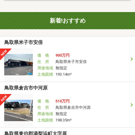
新着!おすすめ
鳥取県米子市安倍
価 格
900万円
住 所
鳥取県米子市安倍
用途地域
無指定
土地面積
193.14m²
鳥取県倉吉市中河原
価 格
510万円
住 所
鳥取県倉吉市中河原
用途地域
無指定
土地面積
198.35m²
鳥取県東伯郡湯梨浜町大字原