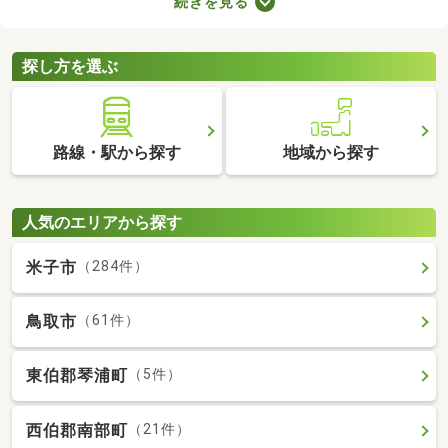
続きを見る
ば、自由度の高い注文住宅を建てられるため、家族全員の理想を
叶えるマイホームができあがりますよ。土地の購入費用や周辺環
境をチェックして、好みの場所にある土地を購入しましょう。
探し方を選ぶ
路線・駅から探す
地域から探す
人気のエリアから探す
米子市
（284件）
鳥取市
（61件）
東伯郡琴浦町
（5件）
西伯郡南部町
（21件）