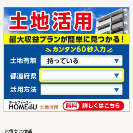
鳥取県倉吉市中河原
価 格
350万円
住 所
鳥取県倉吉市中河原
用途地域
無指定
土地面積
752m²
鳥取県倉吉市海田西町２
価 格
3,600万円
住 所
鳥取県倉吉市海田西町２
用途地域
１種住居
土地面積
772.66m²
お役立ち情報