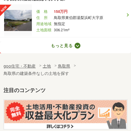
価 格
150万円
住 所
鳥取県東伯郡湯梨浜町大字原
用途地域
無指定
土地面積
306.21m²
鳥取県東伯郡湯梨浜町大字旭
もっと見る
価 格
800万円
住 所
鳥取県東伯郡湯梨浜町大字旭
goo住宅・不動産
土地
鳥取県
用途地域
無指定
鳥取県の建築条件なしの土地を探す
土地面積
490.03m²
鳥取県倉吉市中河原
注目のコンテンツ
価 格
550万円
住 所
鳥取県倉吉市中河原
用途地域
無指定
土地面積
227.44m²