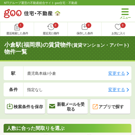
NTTグループ運営の不動産総合サイト goo住宅・不動産
1
0
0
0
最近検索した条件
最近見た物件
保存した条件
お気に入り
小倉駅(福岡県)の賃貸物件
(賃貸マンション・アパート)
物件一覧
駅
変更する
鹿児島本線/小倉
条件
変更する
指定なし
新着メールを受
検索条件を保存
アプリで探す
取る
人数に合った間取りを選ぶ