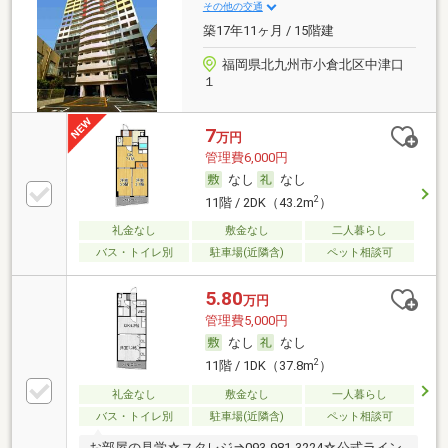
その他の交通
築17年11ヶ月 / 15階建
福岡県北九州市小倉北区中津口
１
7
万円
管理費6,000円
なし
なし
2
11階 / 2DK（43.2m
）
礼金なし
敷金なし
二人暮らし
バス・トイレ別
駐車場(近隣含)
ペット相談可
5.80
万円
管理費5,000円
なし
なし
2
11階 / 1DK（37.8m
）
礼金なし
敷金なし
一人暮らし
バス・トイレ別
駐車場(近隣含)
ペット相談可
お部屋の見学☆スタレジ⇒093-981-3224☆公式ライン