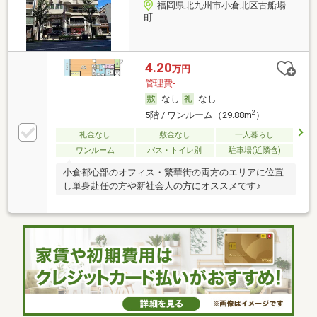
福岡県北九州市小倉北区古船場
町
4.20
万円
管理費-
なし
なし
2
5階 / ワンルーム（29.88m
）
礼金なし
敷金なし
一人暮らし
ワンルーム
バス・トイレ別
駐車場(近隣含)
小倉都心部のオフィス・繁華街の両方のエリアに位置
し単身赴任の方や新社会人の方にオススメです♪