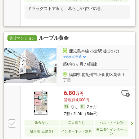
ドラッグストア近く、暮らしやすい立地。
ルーブル黄金
賃貸マンション
鹿児島本線 小倉駅 徒歩27分
その他の交通
築8年2ヶ月 / 8階建
福岡県北九州市小倉北区黄金１
丁目
6.80
万円
管理費4,000円
なし
2ヶ月
2
7階 / 2LDK（54m
）
敷金なし
二人暮らし
バス・トイレ別
モニタ付インターホ
駐車場(近隣含)
インターネット無料
ン