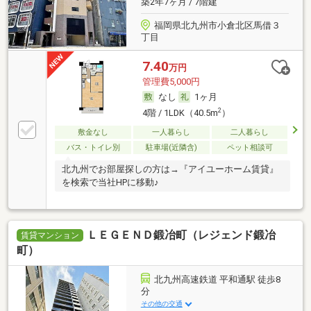
築2年7ヶ月 / 7階建
福岡県北九州市小倉北区馬借３
丁目
7.40
万円
管理費5,000円
なし
1ヶ月
2
4階 / 1LDK（40.5m
）
敷金なし
一人暮らし
二人暮らし
バス・トイレ別
駐車場(近隣含)
ペット相談可
北九州でお部屋探しの方は→『アイユーホーム賃貸』
を検索で当社HPに移動♪
ＬＥＧＥＮＤ鍛冶町（レジェンド鍛冶
賃貸マンション
町）
北九州高速鉄道 平和通駅 徒歩8
分
その他の交通