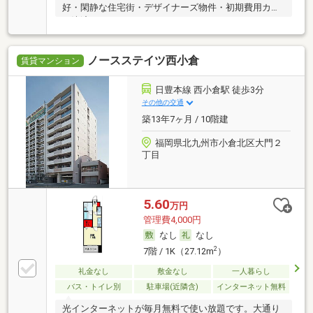
好・閑静な住宅街・デザイナーズ物件・初期費用カー
ド決済可
ノースステイツ西小倉
賃貸マンション
日豊本線 西小倉駅 徒歩3分
その他の交通
築13年7ヶ月 / 10階建
福岡県北九州市小倉北区大門２
丁目
5.60
万円
管理費4,000円
なし
なし
2
7階 / 1K（27.12m
）
礼金なし
敷金なし
一人暮らし
バス・トイレ別
駐車場(近隣含)
インターネット無料
光インターネットが毎月無料で使い放題です。大通り