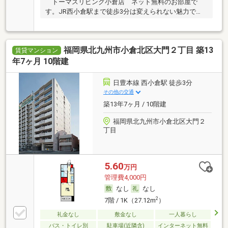
トーマスリビング小倉店 ネット無料のお部屋で
す。JR西小倉駅まで徒歩3分は変えられない魅力で
す。
福岡県北九州市小倉北区大門２丁目 築13
賃貸マンション
年7ヶ月 10階建
日豊本線 西小倉駅 徒歩3分
その他の交通
築13年7ヶ月 / 10階建
福岡県北九州市小倉北区大門２
丁目
5.60
万円
管理費4,000円
なし
なし
2
7階 / 1K（27.12m
）
礼金なし
敷金なし
一人暮らし
バス・トイレ別
駐車場(近隣含)
インターネット無料