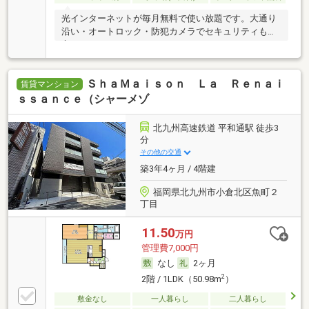
光インターネットが毎月無料で使い放題です。大通り
沿い・オートロック・防犯カメラでセキュリティも安
心。
ＳｈａＭａｉｓｏｎ Ｌａ Ｒｅｎａｉ
賃貸マンション
ｓｓａｎｃｅ（シャーメゾ
北九州高速鉄道 平和通駅 徒歩3
分
その他の交通
築3年4ヶ月 / 4階建
福岡県北九州市小倉北区魚町２
丁目
11.50
万円
管理費7,000円
なし
2ヶ月
2
2階 / 1LDK（50.98m
）
敷金なし
一人暮らし
二人暮らし