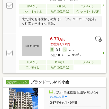
敷金なし
一人暮らし
二人暮らし
バス・トイレ別
駐車場(近隣含)
インターネット無料
北九州でお部屋探しの方は→『アイユーホーム賃貸』
を検索で当社HPに移動♪
6.70
万円
管理費4,000円
なし
なし
2
7階 / 1LDK（40.95m
）
礼金なし
敷金なし
一人暮らし
二人暮らし
駐車場(近隣含)
プランドールＭＫ小倉
賃貸マンション
北九州高速鉄道 旦過駅 徒歩6分
その他の交通
築37年6ヶ月 / 9階建