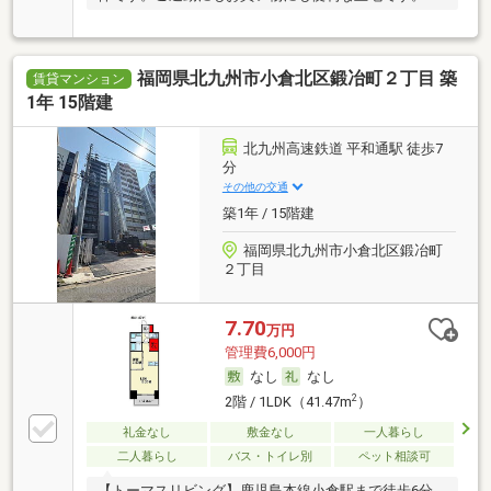
福岡県北九州市小倉北区鍛冶町２丁目 築
賃貸マンション
1年 15階建
北九州高速鉄道 平和通駅 徒歩7
分
その他の交通
築1年 / 15階建
福岡県北九州市小倉北区鍛冶町
２丁目
7.70
万円
管理費6,000円
なし
なし
2
2階 / 1LDK（41.47m
）
礼金なし
敷金なし
一人暮らし
二人暮らし
バス・トイレ別
ペット相談可
【トーマスリビング】鹿児島本線小倉駅まで徒歩6分