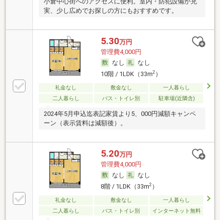
小倉中心街へのアクセスに便利。室内・防犯設備が充
実、少し広めでお探しの方にもおすすめです。
5.30
万円
管理費4,000円
なし
なし
2
10階 / 1LDK（33m
）
礼金なし
敷金なし
一人暮らし
二人暮らし
バス・トイレ別
駐車場(近隣含)
2024年5月申込迄表記家賃より5、000円減額キャンペ
ーン（表示賃料は減額後）。
5.20
万円
管理費4,000円
なし
なし
2
8階 / 1LDK（33m
）
礼金なし
敷金なし
一人暮らし
二人暮らし
バス・トイレ別
インターネット無料