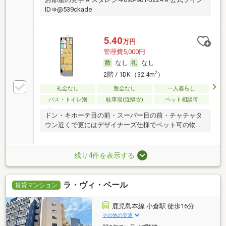
ID⇒@539ckade
5.40
万円
管理費5,000円
なし
なし
2
2階 / 1DK（32.4m
）
礼金なし
敷金なし
一人暮らし
バス・トイレ別
駐車場(近隣含)
ペット相談可
ドン・キホーテ目の前・スーパー目の前・チャチャタ
ウン近くで更にはデザイナーズ仕様でペット可の物件
です
残り4件を表示する
ラ・ヴィ・ベール
賃貸マンション
鹿児島本線 小倉駅 徒歩16分
その他の交通