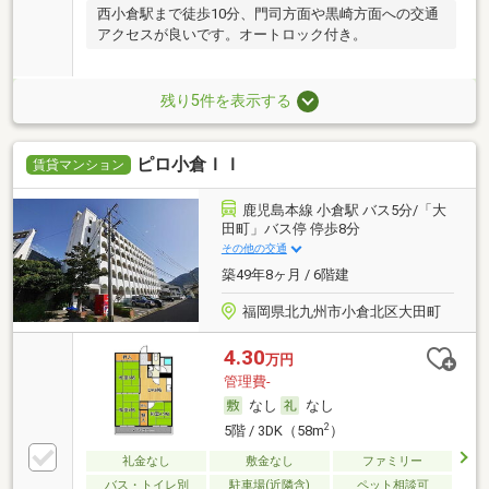
西小倉駅まで徒歩10分、門司方面や黒崎方面への交通
アクセスが良いです。オートロック付き。
残り5件を表示する
ピロ小倉ＩＩ
賃貸マンション
鹿児島本線 小倉駅 バス5分/「大
田町」バス停 停歩8分
その他の交通
築49年8ヶ月 / 6階建
福岡県北九州市小倉北区大田町
4.30
万円
管理費-
なし
なし
2
5階 / 3DK（58m
）
礼金なし
敷金なし
ファミリー
バス・トイレ別
駐車場(近隣含)
ペット相談可