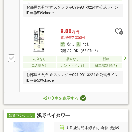
お部屋の見学☆スタレジ⇒093-981-3224☆公式ライン
ID⇒@539ckade
9.80
万円
管理費7,000円
なし
なし
2
7階 / 2LDK（52.07m
）
礼金なし
敷金なし
新築
二人暮らし
バス・トイレ別
駐車場(近隣含)
お部屋の見学☆スタレジ⇒093-981-3224☆公式ライン
ID⇒@539ckade
残り8件を表示する
浅野ベイタワー
賃貸マンション
ＪＲ鹿児島本線 西小倉駅 徒歩9