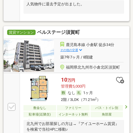
人気物件に退去予定が出ました。
ベルステージ須賀町
賃貸マンション
鹿児島本線 小倉駅 徒歩34分
その他の交通
築7年7ヶ月 / 8階建
福岡県北九州市小倉北区須賀町
10
万円
管理費5,000円
なし
1ヶ月
2
2階 / 3LDK（71.21m
）
敷金なし
ファミリー
バス・トイレ別
駐車場(近隣含)
インターネット無料
角部屋
北九州でお部屋探しの方は→『アイユーホーム賃貸』
を検索で当社HPに移動♪