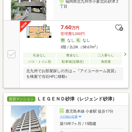
福岡県北九州市小倉北区砂津２
丁目
7.60
万円
管理費5,000円
なし
なし
2
3階 / 2LDK（58.67m
）
礼金なし
敷金なし
二人暮らし
バス・トイレ別
駐車場(近隣含)
角部屋
北九州でお部屋探しの方は→『アイユーホーム賃貸』
を検索で当社HPに移動♪
ＬＥＧＥＮＤ砂津（レジェンド砂津）
賃貸マンション
鹿児島本線 小倉駅 徒歩17分
その他の交通
築15年7ヶ月 / 15階建