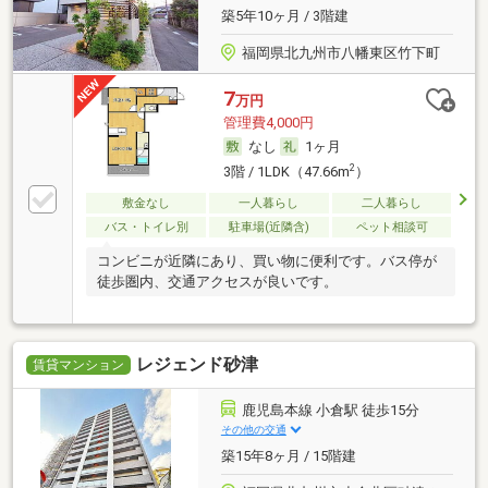
築5年10ヶ月 / 3階建
福岡県北九州市八幡東区竹下町
7
万円
管理費4,000円
なし
1ヶ月
2
3階 / 1LDK（47.66m
）
敷金なし
一人暮らし
二人暮らし
バス・トイレ別
駐車場(近隣含)
ペット相談可
コンビニが近隣にあり、買い物に便利です。バス停が
徒歩圏内、交通アクセスが良いです。
レジェンド砂津
賃貸マンション
鹿児島本線 小倉駅 徒歩15分
その他の交通
築15年8ヶ月 / 15階建