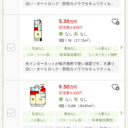
沿い・オートロック・防犯カメラでセキュリティも安
心。
5.30
万円
管理費4,000円
なし
なし
2
5階 / 1K（27.12m
）
礼金なし
敷金なし
一人暮らし
バス・トイレ別
駐車場(近隣含)
インターネット無料
光インターネットが毎月無料で使い放題です。大通り
沿い・オートロック・防犯カメラでセキュリティも安
心。
9.50
万円
管理費4,000円
なし
なし
2
9階 / 1LDK（54.81m
）
礼金なし
敷金なし
一人暮らし
二人暮らし
バス・トイレ別
駐車場(近隣含)