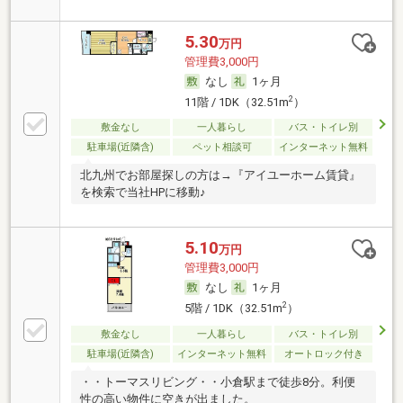
5.30
万円
管理費3,000円
なし
1ヶ月
2
11階 / 1DK（32.51m
）
敷金なし
一人暮らし
バス・トイレ別
駐車場(近隣含)
ペット相談可
インターネット無料
北九州でお部屋探しの方は→『アイユーホーム賃貸』
を検索で当社HPに移動♪
5.10
万円
管理費3,000円
なし
1ヶ月
2
5階 / 1DK（32.51m
）
敷金なし
一人暮らし
バス・トイレ別
駐車場(近隣含)
インターネット無料
オートロック付き
・・トーマスリビング・・小倉駅まで徒歩8分。利便
性の高い物件に空きが出ました。