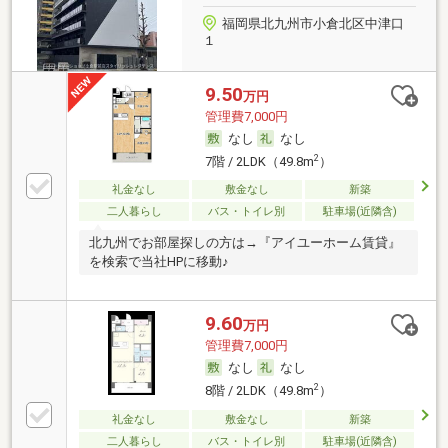
福岡県北九州市小倉北区中津口
１
9.50
万円
管理費7,000円
なし
なし
2
7階 / 2LDK（49.8m
）
礼金なし
敷金なし
新築
二人暮らし
バス・トイレ別
駐車場(近隣含)
北九州でお部屋探しの方は→『アイユーホーム賃貸』
を検索で当社HPに移動♪
9.60
万円
管理費7,000円
なし
なし
2
8階 / 2LDK（49.8m
）
礼金なし
敷金なし
新築
二人暮らし
バス・トイレ別
駐車場(近隣含)