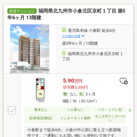
福岡県北九州市小倉北区京町１丁目 築5
賃貸マンション
年6ヶ月 13階建
鹿児島本線 小倉駅 徒歩6分
その他の交通
築5年6ヶ月 / 13階建
福岡県北九州市小倉北区京町１
丁目
5.90
万円
管理費5,000円
なし
2ヶ月
2
8階 / 1K（30.12m
）
敷金なし
一人暮らし
バス・トイレ別
モニタ付インターホ
駐車場(近隣含)
インターネット無料
ン
小倉駅まで徒歩6分。小倉の中心部に聳え立つ新築物
件です。ご通勤にもお買い物にも便利な立地です。