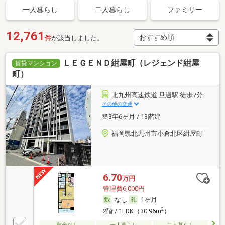
一人暮らし
二人暮らし
ファミリー
12,761
件
が該当しました。
ＬＥＧＥＮＤ紺屋町（レジェンド紺屋
賃貸マンション
町）
北九州高速鉄道 旦過駅 徒歩7分
その他の交通
築3年6ヶ月 / 13階建
福岡県北九州市小倉北区紺屋町
6.70
万円
管理費6,000円
なし
1ヶ月
2
2階 / 1LDK（30.96m
）