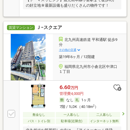
の好立地☆最新設備も盛りだくさんの物件です！
Ｊ−スクエア
賃貸マンション
北九州高速鉄道 平和通駅 徒歩9
分
その他の交通
築19年6ヶ月 / 12階建
福岡県北九州市小倉北区中津口
１丁目
6.60
万円
管理費4,000円
なし
1ヶ月
2
7階 / 1LDK（40.18m
）
敷金なし
一人暮らし
二人暮らし
バス・トイレ別
駐車場(近隣含)
インターネット無料