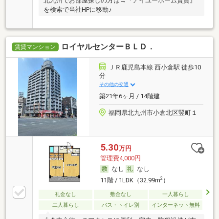
北九州でお部屋探しの方は→『アイユーホーム賃貸』
を検索で当社HPに移動♪
ロイヤルセンターＢＬＤ．
賃貸マンション
ＪＲ鹿児島本線 西小倉駅 徒歩10
分
その他の交通
築21年6ヶ月 / 14階建
福岡県北九州市小倉北区竪町１
5.30
万円
管理費4,000円
なし
なし
2
11階 / 1LDK（32.99m
）
礼金なし
敷金なし
一人暮らし
二人暮らし
バス・トイレ別
インターネット無料