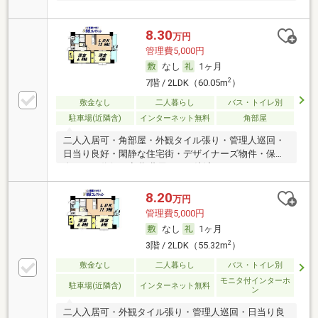
8.30
万円
管理費5,000円
なし
1ヶ月
2
7階 / 2LDK（60.05m
）
敷金なし
二人暮らし
バス・トイレ別
駐車場(近隣含)
インターネット無料
角部屋
二人入居可・角部屋・外観タイル張り・管理人巡回・
日当り良好・閑静な住宅街・デザイナーズ物件・保証
人不要／代行 ・初期費用カード決済可
8.20
万円
管理費5,000円
なし
1ヶ月
2
3階 / 2LDK（55.32m
）
敷金なし
二人暮らし
バス・トイレ別
モニタ付インターホ
駐車場(近隣含)
インターネット無料
ン
二人入居可・外観タイル張り・管理人巡回・日当り良