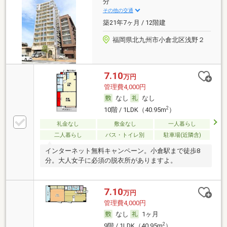
分
その他の交通
築21年7ヶ月 / 12階建
福岡県北九州市小倉北区浅野２
7.10
万円
管理費4,000円
なし
なし
2
10階 / 1LDK（40.95m
）
礼金なし
敷金なし
一人暮らし
二人暮らし
バス・トイレ別
駐車場(近隣含)
インターネット無料キャンペーン。小倉駅まで徒歩8
分。大人女子に必須の脱衣所がありますよ。
7.10
万円
管理費4,000円
なし
1ヶ月
2
9階 / 1LDK（40.95m
）