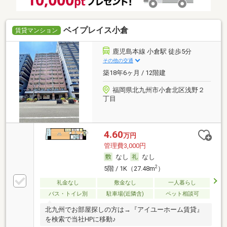
ベイプレイス小倉
賃貸マンション
鹿児島本線 小倉駅 徒歩5分
その他の交通
築18年6ヶ月 / 12階建
福岡県北九州市小倉北区浅野２
丁目
4.60
万円
管理費3,000円
なし
なし
2
5階 / 1K（27.48m
）
礼金なし
敷金なし
一人暮らし
バス・トイレ別
駐車場(近隣含)
ペット相談可
北九州でお部屋探しの方は→『アイユーホーム賃貸』
を検索で当社HPに移動♪