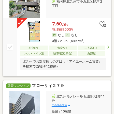
福岡県北九州市小倉北区砂津２
丁目
7.60
万円
管理費5,000円
なし
なし
2
3階 / 2LDK（58.67m
）
礼金なし
敷金なし
二人暮らし
バス・トイレ別
駐車場(近隣含)
角部屋
北九州でお部屋探しの方は→『アイユーホーム賃貸』
を検索で当社HPに移動♪
フローリィ２７９
賃貸マンション
北九州モノレール 旦過駅 徒歩11
分
その他の交通
新築 / 10階建