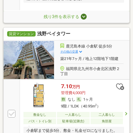
残り3件を表示する
浅野ベイタワー
賃貸マンション
鹿児島本線 小倉駅 徒歩5分
その他の交通
築21年7ヶ月 / 地上12階地下1階建
福岡県北九州市小倉北区浅野２
丁目
7.10
万円
管理費4,000円
なし
1ヶ月
2
9階 / 1LDK（40.95m
）
敷金なし
一人暮らし
二人暮らし
バス・トイレ別
駐車場(近隣含)
角部屋
小倉駅まで徒歩5分、敷金・礼金ゼロになりました。