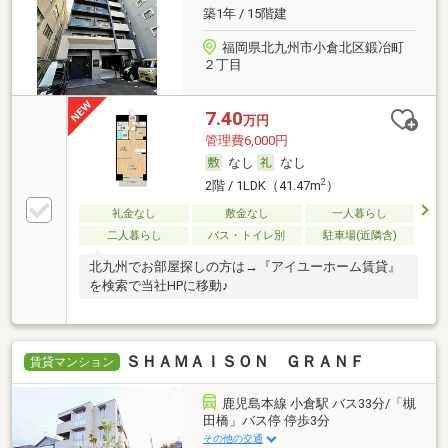
築1年 / 15階建
福岡県北九州市小倉北区鍛冶町
２丁目
7.40
万円
管理費6,000円
なし
なし
2
2階 / 1LDK（41.47m
）
礼金なし
敷金なし
一人暮らし
二人暮らし
バス・トイレ別
駐車場(近隣含)
北九州でお部屋探しの方は→『アイユーホーム賃貸』
を検索で当社HPに移動♪
ＳＨＡＭＡＩＳＯＮ ＧＲＡＮＦ
賃貸マンション
鹿児島本線 小倉駅 バス33分/「槻
田橋」バス停 停歩3分
その他の交通