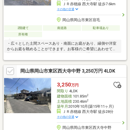
ＪＲ赤穂線 西大寺駅 徒歩7.6km
その他の交通
岡山県岡山市東区宿毛
2階建て
南道路
駐車場あり
所有権
・広々とした土間スペースあり・南面にお庭があり、縁側や洋室
からお庭を眺めることができます。お客様のご希望にあわせて
様々なリノベーションも可能です。お気軽にお問合せ下さい。
☆・☆・☆・☆・☆・☆・☆・☆当社は不動産の購入からリノ
ベーションまでワンストップでサポートいたします。お問い合わ
岡山県岡山市東区西大寺中野 3,250万円 4LDK
せは【086-250-9005】または資料請求・来場予約ボタンから。予
約カレンダー上で予約が出来ない日程に関しましても、お問い合
わせいただけますとご対応可能な事がございますので一度お問い
3,250
万円
合わせください。☆・☆・☆・☆・☆・☆・☆・☆
間取り
4LDK
2
建物面積
101.85m
2
土地面積
230.46m
築年月
2010年10月(築15年11ヶ月)
ＪＲ赤穂線 西大寺駅 徒歩28分
その他の交通
岡山県岡山市東区西大寺中野