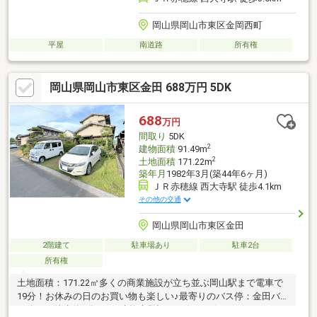
岡山県岡山市東区金岡西町
平屋
南道路
所有権
岡山県岡山市東区金田 688万円 5DK
688
万円
間取り
5DK
2
建物面積
91.49m
2
土地面積
171.22m
築年月
1982年3月(築44年6ヶ月)
ＪＲ赤穂線 西大寺駅 徒歩4.1km
その他の交通
岡山県岡山市東区金田
2階建て
駐車場あり
駐車2台
所有権
土地面積：171.22㎡多くの商業施設が立ち並ぶ岡山駅まで電車で
19分！お休みの日のお買い物も楽しい♪最寄りのバス停：金田バ
ス停まで徒歩約2分！！※建物未登記* *☆* *☆* *☆*