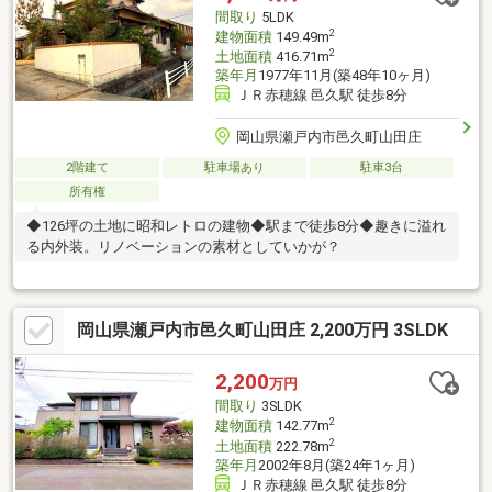
い合わせはお早めに！ Free【0120-533-880】
間取り
5LDK
◆◆───────◆◆
2
建物面積
149.49m
2
土地面積
416.71m
築年月
1977年11月(築48年10ヶ月)
ＪＲ赤穂線 邑久駅 徒歩8分
岡山県瀬戸内市邑久町山田庄
2階建て
駐車場あり
駐車3台
所有権
◆126坪の土地に昭和レトロの建物◆駅まで徒歩8分◆趣きに溢れ
る内外装。リノベーションの素材としていかが？
岡山県瀬戸内市邑久町山田庄 2,200万円 3SLDK
2,200
万円
間取り
3SLDK
2
建物面積
142.77m
2
土地面積
222.78m
築年月
2002年8月(築24年1ヶ月)
ＪＲ赤穂線 邑久駅 徒歩8分