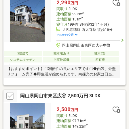
2,290
万円
間取り
3LDK
2
建物面積
99.5m
2
土地面積
151m
築年月
1994年8月(築32年1ヶ月)
ＪＲ赤穂線 西大寺駅 徒歩16分
その他の交通
岡山県岡山市東区西大寺中野
2階建て
駐車場あり
駐車2台
システムキッチン
浴室乾燥機
所有権
【おすすめポイント】〇利便性の良いエリアです〇◆内装、外壁
リフォーム完了◆即生活が始められます。南採光のお家は日当た
り良好♪内装（床、壁）水回りリフォーム済♪・駐車は2～３台可
能（車種による）・南向きバルコニーで日当たり良好【周辺環
境】・西大寺小学校まで徒歩約4分・天満屋ハピーズ西大寺店まで
岡山県岡山市東区広谷 2,500万円 3LDK
徒歩約12分・林病院まで徒歩約6分〇お問い合わせ〇見学希望、
詳細気になる方は下記まで♪ばんな不動産 086-201-3488
2,500
万円
間取り
3LDK
2
建物面積
97.71m
2
土地面積
149.22m