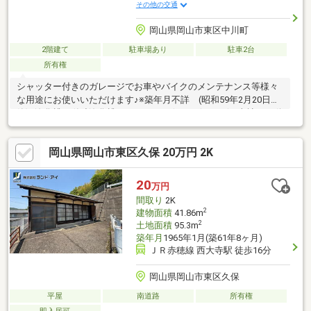
その他の交通
岡山県岡山市東区中川町
2階建て
駐車場あり
駐車2台
所有権
シャッター付きのガレージでお車やバイクのメンテナンス等様々
な用途にお使いいただけます♪※築年月不詳 (昭和59年2月20日増
築)※浄化槽は単独浄化槽です。 * *☆* *☆* *☆*当社は不動
産の購入からリノベーションまでワンストップでサポートいたし
ます。高い技術力とデザイン力で失敗しないリフォームを実現。
岡山県岡山市東区久保 20万円 2K
中古物件をリノベ・リフォームで蘇らせます。物件購入費用とリ
ノベ工事費用を一緒にローンで組む提案も可能です。3Dモデリン
グでリフォームの完成予想図を立体的に表現。お気軽にご相談く
20
万円
ださい。お問い合わせは【086-250-9005】または資料請求・来場
間取り
2K
予約ボタンから。
2
建物面積
41.86m
2
土地面積
95.3m
築年月
1965年1月(築61年8ヶ月)
ＪＲ赤穂線 西大寺駅 徒歩16分
岡山県岡山市東区久保
平屋
南道路
所有権