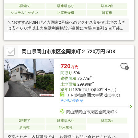
2階建て
駐車場あり
駐車2台
システムキッチン
浴室乾燥機
所有権
＼*おすすめPOINT*／☆国道2号線へのアクセス良好☆土地の広さ
は広々６０坪以上☆生活利便施設が身近に☆駐車並列２台可能☆
頭金なし、他ローン有でも購入可能です＼*周辺環境*／☆Aコー
プ西大寺店 徒歩4分☆天満屋ハピーズ西大寺モール 徒歩10分
☆ケーズデンキ岡山西大寺店 徒歩9分☆西大寺緑化公園 徒歩6
岡山県岡山市東区金岡東町２ 720万円 5DK
分☆お問合せ方法☆（無料通話）0120-211-702までお問い合わせ
ください♪
720
万円
間取り
5DK
2
建物面積
75.77m
2
土地面積
299.99m
築年月
1976年5月(築50年4ヶ月)
ＪＲ赤穂線 西大寺駅 徒歩38分
その他の交通
岡山県岡山市東区金岡東町２
2階建て
駐車場あり
駐車3台
所有権
即入居可
空室のため、内覧可能です。お気軽にお問い合わせください。