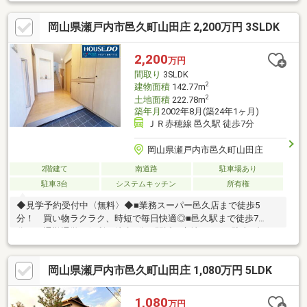
岡山県瀬戸内市邑久町山田庄 2,200万円 3SLDK
2,200
万円
間取り
3SLDK
2
建物面積
142.77m
2
土地面積
222.78m
築年月
2002年8月(築24年1ヶ月)
ＪＲ赤穂線 邑久駅 徒歩7分
岡山県瀬戸内市邑久町山田庄
2階建て
南道路
駐車場あり
駐車3台
システムキッチン
所有権
◆見学予約受付中〈無料〉◆■業務スーパー邑久店まで徒歩5
分！ 買い物ラクラク、時短で毎日快適◎■邑久駅まで徒歩7
分！ 通勤通学に便利な徒歩7分の駅近の立地です！■駐車3台可
能！（車種による） 来客時や将来お子様がお車を持った際にも
安心の駐車台数です！≪ハウスドゥ 倉敷バイパスなら おうち購
岡山県瀬戸内市邑久町山田庄 1,080万円 5LDK
入に関する全ての手続きをサポート≫住宅ローン・火災保険はも
ちろん、リフォームや解体引越時の不用品回収等のご相談も承っ
ております！◆◆───────◆◆ 物件見学予約受付中！ お問
1,080
万円