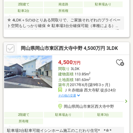
2階建て
南道路
駐車場あり
駐車2台
所有権
☆ 4LDK＋Sのゆとりある間取りで、ご家族それぞれのプライベー
ト空間もしっかり確保 ☆ 駐車場3台分確保可能（車種による）
で、ご家族や来客時にも便利 ☆ バス停まで徒歩4分の立地で、通
勤・通学にもアクセス良好 ☆ 2004年築の住宅で、まだまだ快適
にお住まいいただけます ☆ 白と木目調のコントラストが美しい、
岡山県岡山市東区西大寺中野 4,500万円 3LDK
洗練されたスタイリッシュな外観デザイン ☆ カーポート付き駐車
場があり、大切なお車を雨や紫外線から守ります ☆ 収納や趣味部
屋としても活用できるサービスルーム（S）付き ☆ 落ち着いた住
4,500
万円
環境で、子育て世帯にもおすすめの住まいです ☆外観・機能性・
間取り
3LDK
利便性を兼ね備えた、バランスの良い一戸建て住宅です
2
建物面積
113.85m
2
土地面積
181.63m
築年月
2017年6月(築9年3ヶ月)
ＪＲ赤穂線 西大寺駅 徒歩24分
その他の交通
岡山県岡山市東区西大寺中野
2階建て
駐車場あり
駐車3台
所有権
駐車場3台駐車可能イシンホーム施工のこだわり住宅* *☆*