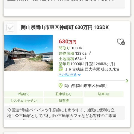
岡山県岡山市東区神崎町 630万円 10SDK
630
万円
間取り
10SDK
2
建物面積
123.62m
2
土地面積
624m
築年月
1900年1月(築126年8ヶ月)
ＪＲ赤穂線 西大寺駅 徒歩3.7km
その他の交通
岡山県岡山市東区神崎町
2階建て
駐車場あり
駐車3台
システムキッチン
所有権
◇国道2号線バイパスや牛窓線にも出やすく、通勤に便利な立
地！◇古民家としての利用や古民家カフェなどお客様のご希望に
あわせて様々なリノベーションも可能です！◇敷地は624平米
（約188.8坪）◇隣接の田んぼも同時取得となる場合、年間4000
円前後の賃料収入が入ります。◇リフォームのご相談もお気軽に