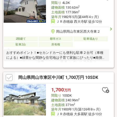
間取り
4LDK
請求・来場予約ボタンから。
2
建物面積
130.62m
2
土地面積
177.06m
築年月
1982年5月(築44年4ヶ月)
ＪＲ赤穂線 西大寺駅 徒歩12分
岡山県岡山市東区西大寺東２
2階建て
都市ガス
駐車場あり
駐車2台
所有権
おすすめポイント！■セカンドカーにも便利な駐車２台可（車種
による）■緑豊かな閑静な住宅地は子育て家族にぴったり■南側バ
ルコニーで毎日のお洗濯もラクラク快適■便利な全居室収納スペ
ース付■開放的な吹抜けから自然な光が降り注ぐ■ほっこりできる
和室でくつろぐひととき周辺環境●コスモス西大寺店まで約450ｍ
岡山県岡山市東区中川町 1,700万円 10SDK
（徒歩6分）●ディオ西大寺店まで約900ｍ（徒歩12分）●セブンイ
レブン岡山西大寺駅前店まで約830ｍ（徒歩11分）●河本ちびっこ
広場まで約150ｍ（徒歩2分）●岡山市立雄神小学校まで約1660ｍ
1,700
万円
（徒歩21分）
間取り
10SDK
2
建物面積
240.96m
2
土地面積
371m
築年月
1900年1月(築126年8ヶ月)
ＪＲ赤穂線 大多羅駅 徒歩13分