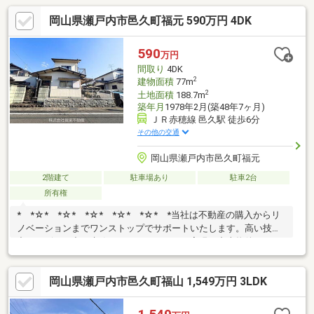
岡山県瀬戸内市邑久町福元 590万円 4DK
590
万円
間取り
4DK
2
建物面積
77m
2
土地面積
188.7m
築年月
1978年2月(築48年7ヶ月)
ＪＲ赤穂線 邑久駅 徒歩6分
その他の交通
岡山県瀬戸内市邑久町福元
2階建て
駐車場あり
駐車2台
所有権
* *☆* *☆* *☆* *☆* *☆* *当社は不動産の購入からリ
ノベーションまでワンストップでサポートいたします。高い技術
力とデザイン力で失敗しないリフォームを実現。中古物件をリノ
ベ・リフォームで蘇らせます。物件購入費用とリノベ工事費用を
一緒にローンで組む提案も可能です。3Dモデリングでリフォーム
岡山県瀬戸内市邑久町福山 1,549万円 3LDK
の完成予想図を立体的に表現。購入・買い替え・購入+リノベー
ションなど、お気軽にご相談ください！お問い合わせは【086-
250-9005】または資料請求・来場予約ボタンか