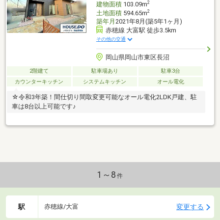
2
建物面積
103.09m
2
土地面積
594.65m
築年月
2021年8月(築5年1ヶ月)
赤穂線 大富駅 徒歩3.5km
その他の交通
岡山県岡山市東区長沼
2階建て
駐車場あり
駐車3台
カウンターキッチン
システムキッチン
オール電化
☆令和3年築！間仕切り間取変更可能なオール電化2LDK戸建、駐
車は8台以上可能です♪
1～8
件
駅
変更する
赤穂線/大富