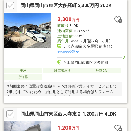
岡山県岡山市東区大多羅町 2,300万円 3LDK
ート岡山西大寺上二丁目店まで約720ｍ(徒歩9分)■西大寺駅まで約
730ｍ(徒歩10分)
2,300
万円
間取り
3LDK
2
建物面積
108.56m
2
土地面積
338m
築年月
1966年4月(築60年5ヶ月)
ＪＲ赤穂線 大多羅駅 徒歩11分
その他の交通
岡山県岡山市東区大多羅町
平屋
駐車場あり
駐車3台
所有権
※前面道路：位置指定道路(105-15は所有)※元デイサービスとして
利用されていたため、居住用として利用する場合はリフォームが
必要になります。当社は不動産の購入からリノベーションまでワ
ンストップでサポートいたします。高い技術力とデザイン力で失
敗しないリフォームを実現。中古物件をリノベ・リフォームで蘇
岡山県岡山市東区西大寺東２ 1,200万円 4LDK
らせます。物件購入費用とリノベ工事費用を一緒にローンで組む
提案も可能です。3Dモデリングでリフォームの完成予想図を立体
的に表現。購入・買い替え・購入+リノベーションなど、お気軽
1,200
万円
にご相談ください！お問い合わせは【086-250-9005】または資料