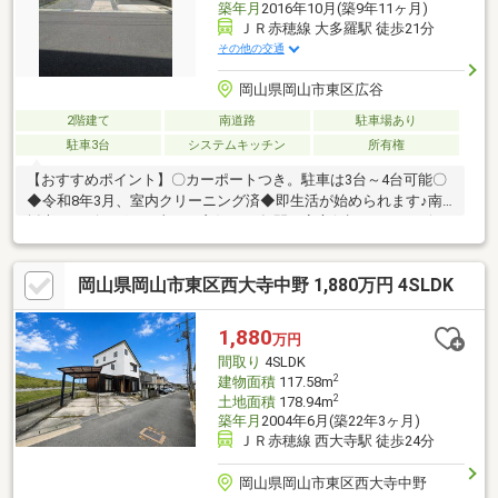
築年月
2016年10月(築9年11ヶ月)
ＪＲ赤穂線 大多羅駅 徒歩21分
その他の交通
岡山県岡山市東区広谷
2階建て
南道路
駐車場あり
駐車3台
システムキッチン
所有権
【おすすめポイント】〇カーポートつき。駐車は3台～4台可能〇
◆令和8年3月、室内クリーニング済◆即生活が始められます♪南
採光のリビングは日当たり良好♪・2年間の安心保証つき・リビン
グは広々約17帖です♪・コンロ新品交換済♪・南向きバルコニーで
日当たり良好【周辺環境】・ザグザグ西大寺店まで徒歩約7分・ニ
岡山県岡山市東区西大寺中野 1,880万円 4SLDK
シナフードバスケット西大寺店まで徒歩約10分・セブンイレブン
岡山西大寺松崎店まで徒歩約10分・芥子山小学校まで徒歩約13分
〇お問い合わせ〇見学希望、詳細気になる方は下記まで♪ばんな不
1,880
万円
動産 086-201-3488
間取り
4SLDK
2
建物面積
117.58m
2
土地面積
178.94m
築年月
2004年6月(築22年3ヶ月)
ＪＲ赤穂線 西大寺駅 徒歩24分
岡山県岡山市東区西大寺中野