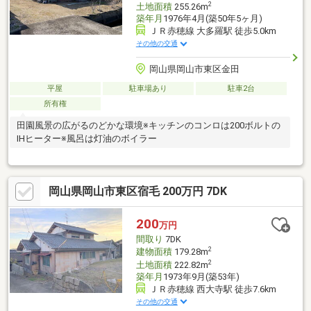
2
土地面積
255.26m
築年月
1976年4月(築50年5ヶ月)
ＪＲ赤穂線 大多羅駅 徒歩5.0km
その他の交通
岡山県岡山市東区金田
平屋
駐車場あり
駐車2台
所有権
田園風景の広がるのどかな環境※キッチンのコンロは200ボルトの
IHヒーター※風呂は灯油のボイラー
岡山県岡山市東区宿毛 200万円 7DK
200
万円
間取り
7DK
2
建物面積
179.28m
2
土地面積
222.82m
築年月
1973年9月(築53年)
ＪＲ赤穂線 西大寺駅 徒歩7.6km
その他の交通