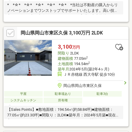
* *☆* *☆* *☆* *☆* *☆* *当社は不動産の購入からリ
ノベーションまでワンストップでサポートいたします。高い技術
力とデザイン力で失敗しないリフォームを実現。中古物件をリノ
ベ・リフォームで蘇らせます。物件購入費用とリノベ工事費用を
一緒にローンで組む提案も可能です。3Dモデリングでリフォーム
岡山県岡山市東区久保 3,100万円 2LDK
の完成予想図を立体的に表現。購入・買い替え・購入+リノベー
ションなど、お気軽にご相談ください！お問い合わせは【086-
250-9005】または資料請求・来場予約ボタンか
3,100
万円
ら。 * *☆* *☆* *☆*
間取り
2LDK
*☆* *☆* *
2
建物面積
77.05m
2
土地面積
194.54m
築年月
2024年5月(築2年4ヶ月)
ＪＲ赤穂線 西大寺駅 徒歩10分
岡山県岡山市東区久保
平屋
駐車場あり
駐車3台
システムキッチン
所有権
【Sales Points】■敷地面積：194.54㎡(約58.84坪)■建物面積：
77.05㎡(約23.30坪)■間取り：2LDK■築年月：2024年5月築■現在空
家ですのでご都合に合わせてご内覧頂けます。■閑静な住宅街
【周辺環境】■おかやまコープ西大寺店まで約480ｍ(徒歩6分)■セ
ブンイレブン岡山西大寺駅前店まで630ｍ(徒歩8分)■ファミリーマ