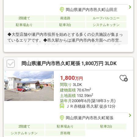
岡山県瀬戸内市邑久町山田庄
2階建て
南道路
ルーフバルコニー
駐車場あり
駐車3台
システムキッチン
◆大型店舗や瀬戸内市役所を始めとする多くの公共施設が集まっ
ているエリアです。◆邑久駅からは瀬戸内市内各方面への市営バ
スが毎日発着。◆ご家族構成に合わせて、２Fの部屋数を１室増
やせます。◆駐車場は4台まで可！ガーデニングを楽しむのも◎
岡山県瀬戸内市邑久町尾張 1,800万円 3LDK
1,800
万円
間取り
3LDK
2
建物面積
70.67m
2
土地面積
152.59m
築年月
2008年6月(築18年3ヶ月)
ＪＲ赤穂線 邑久駅 徒歩12分
岡山県瀬戸内市邑久町尾張
2階建て
駐車場あり
駐車2台
システムキッチン
所有権