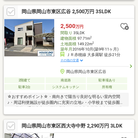
らではの、落ち着いた住環境も魅力です☆モニター付きインター
岡山県岡山市東区広谷 2,500万円 3SLDK
ホンで防犯面にも配慮＼*周辺環境*／☆ニシナフードバスケット
西大寺店 徒歩約10分☆ウエルシア 岡山富士見店
徒歩約15分☆セブン-イレブン 岡山西大寺松崎店 徒歩約11分☆
2,500
万円
お問合せ方法☆（無料通話）0120-211-702までお問い合わせくだ
間取り
3SLDK
さい♪
2
建物面積
97.71m
2
土地面積
149.22m
築年月
2016年10月(築9年11ヶ月)
ＪＲ赤穂線 大多羅駅 徒歩21分
その他の交通
岡山県岡山市東区広谷
2階建て
南道路
駐車場あり
駐車2台
システムキッチン
所有権
☆おすすめポイント☆・南向きで陽当り良好な明るい室内空間
♪・周辺利便施設が徒歩圏内に充実の立地♪・小学校まで徒歩圏内
でお子様の通学安心♪☆周辺環境☆・岡山市立芥子山小学校 徒
歩10分(約770m)・岡山市立旭東中学校 徒歩30分(約2380m)・中
国銀行松崎支店 徒歩15分(約1140m)・西大寺広谷郵便局 徒歩
岡山県岡山市東区西大寺中野 2,290万円 3LDK
10分(約740m)・ニシナフードバスケット 徒歩10分(約730m)・広
谷第3遊園地 徒歩4分(約310m)☆☆───────────☆☆ 物件
見学予約受付中♪ お問い合わせはお早めに！ TEL：086-238-