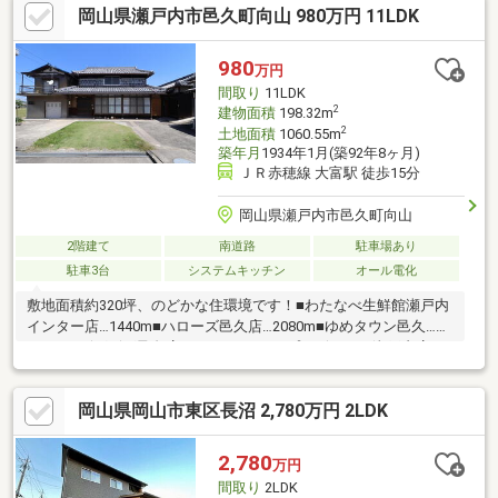
岡山県瀬戸内市邑久町向山 980万円 11LDK
お申し付けください！※建築年月日は不明です。※増改築有のため
延床面積不明です。新しいライフスタイルにぜひご検討くださ
い！《住宅のことならNINEにお任せ！》ご不安がある方はお気軽
980
万円
にご相談ください！不動産購入には欠かせない大事な資金面のご
間取り
11LDK
相談もしっかりとご対応させて頂きます！
2
建物面積
198.32m
2
土地面積
1060.55m
築年月
1934年1月(築92年8ヶ月)
ＪＲ赤穂線 大富駅 徒歩15分
岡山県瀬戸内市邑久町向山
2階建て
南道路
駐車場あり
駐車3台
システムキッチン
オール電化
敷地面積約320坪、のどかな住環境です！■わたなべ生鮮館瀬戸内
インター店…1440m■ハローズ邑久店…2080m■ゆめタウン邑久…
2190m■ザグザグ邑久店…2080m■ホームプラザナフコ瀬戸内店…
1450m■瀬戸内市立今城小学校…1010m■瀬戸内市立邑久中学校…
3280m◇お問合せは◇【資料請求】ボタンまたは【0869-24-
岡山県岡山市東区長沼 2,780万円 2LDK
0333】までお電話ください♪
2,780
万円
間取り
2LDK