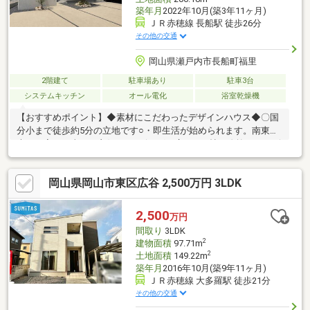
築年月
2022年10月(築3年11ヶ月)
ＪＲ赤穂線 長船駅 徒歩26分
その他の交通
岡山県瀬戸内市長船町福里
2階建て
駐車場あり
駐車3台
システムキッチン
オール電化
浴室乾燥機
【おすすめポイント】◆素材にこだわったデザインハウス◆〇国
分小まで徒歩約5分の立地です○・即生活が始められます。南東採
光のお家は日当たり良好♪・リビングは広々17.3帖に吹抜け、リビ
ング階段の仕様です。・内装（床、壁）水回り新品未使用♪・駐車
は３台～4可能です。【周辺環境】・国分小学校まで徒歩約5分・
岡山県岡山市東区広谷 2,500万円 3LDK
長船駅まで車で約5分・ハローズ長船店まで車で約5分〇お問い合
わせ〇見学希望の方は見学予約ボタンよりまた、詳細気になる方
は下記までお問い合わせください♪ばんな不動産 086-201-3488
2,500
万円
間取り
3LDK
2
建物面積
97.71m
2
土地面積
149.22m
築年月
2016年10月(築9年11ヶ月)
ＪＲ赤穂線 大多羅駅 徒歩21分
その他の交通