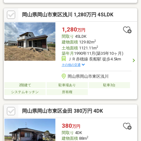
*☆* *当社は不動産の購入からリノベーションまでワンストップ
でサポートいたします。高い技術力とデザイン力で失敗しないリ
岡山県岡山市東区浅川 1,280万円 4SLDK
フォームを実現。中古物件をリノベ・リフォームで蘇らせます。
物件購入費用とリノベ工事費用を一緒にローンで組む提案も可能
です。3Dモデリングでリフォームの完成予想図を立体的に表現。
1,280
万円
お気軽にご相談ください。* *☆* *☆* *☆* *☆* *
間取り
4SLDK
2
建物面積
129.82m
2
土地面積
1121.11m
築年月
1990年11月(築35年10ヶ月)
ＪＲ赤穂線 長船駅 徒歩4.5km
その他の交通
岡山県岡山市東区浅川
2階建て
駐車場あり
駐車3台
システムキッチン
所有権
岡山県岡山市東区金田 380万円 4DK
380
万円
間取り
4DK
2
建物面積
88m