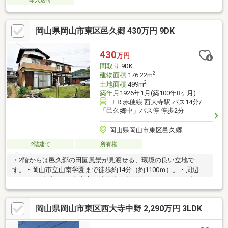
即入居可
岡山県岡山市東区邑久郷 430万円 9DK
430
万円
間取り
9DK
2
建物面積
176.22m
2
土地面積
499m
築年月
1926年1月(築100年8ヶ月)
ＪＲ赤穂線 西大寺駅 バス14分/
「邑久郷中」バス停 停歩2分
岡山県岡山市東区邑久郷
2階建て
所有権
・2階からは邑久郷の田園風景が見渡せる、環境の良い立地で
す。・岡山市立山南学園まで徒歩約14分（約1100ｍ）。・周辺に
はリョービプラッツ山南店（徒歩約14分 約1060ｍ）、セブンイ
レブン岡山宿毛店（徒歩約13分 約1030ｍ）など、商業施設も充
実しています。・一部地目「畑」有り。
岡山県岡山市東区西大寺中野 2,290万円 3LDK