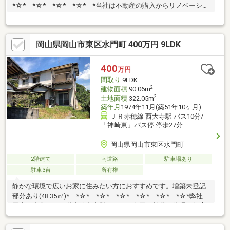
*☆* *☆* *☆* *☆* *当社は不動産の購入からリノベーショ
ンまでワンストップでサポートいたします。高い技術力とデザイ
ン力で失敗しないリフォームを実現。中古物件をリノベ・リフォ
ームで蘇らせます。物件購入費用とリノベ工事費用を一緒にロー
岡山県岡山市東区水門町 400万円 9LDK
ンで組む提案も可能です。3Dモデリングでリフォームの完成予想
図を立体的に表現。お問い合わせは【086-250-9005】または資料
請求・来場予約ボタンから。 *
400
万円
*☆* *☆* *☆* *☆* *☆* *
間取り
9LDK
2
建物面積
90.06m
2
土地面積
322.05m
築年月
1974年11月(築51年10ヶ月)
ＪＲ赤穂線 西大寺駅 バス10分/
「神崎東」バス停 停歩27分
岡山県岡山市東区水門町
2階建て
南道路
駐車場あり
駐車3台
所有権
静かな環境で広いお家に住みたい方におすすめです。増築未登記
部分あり(48.35㎡)* *☆* *☆* *☆* *☆* *☆* *☆*弊社は
岡山を中心に、不動産総合事業として、売買・賃貸・管理と幅広
くお客様にサービスをお届けしております！購入・買い替え・購
入+リノベーションについて、どんな些細なことでもお気軽にお