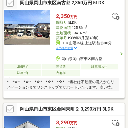
岡山県岡山市東区南古都 2,350万円 5LDK
問い合わせください。お客様のご希望にあわせて様々なリノベー
ションも可能です。また売却をお考えの方なども安心してお任せ
ください！！【見学予約】or【資料請求】はお気軽に下記ボタン
2,350
万円
をクリック♪ お電話もOKです⇒TEL：0800-814-7820【通話料無
間取り
5LDK
料】
2
建物面積
125.86m
2
土地面積
194.82m
築年月
1986年9月(築40年)
ＪＲ山陽本線 上道駅 徒歩38分
その他の交通
岡山県岡山市東区南古都
2階建て
南道路
駐車場あり
駐車3台
所有権
* *☆* *☆* *☆* *☆* *☆* *当社は不動産の購入からリ
ノベーションまでワンストップでサポートいたします。高い技術
力とデザイン力で失敗しないリフォームを実現。中古物件をリノ
ベ・リフォームで蘇らせます。物件購入費用とリノベ工事費用を
一緒にローンで組む提案も可能です。3Dモデリングでリフォーム
岡山県岡山市東区金岡東町２ 3,290万円 3LDK
の完成予想図を立体的に表現。購入・買い替え・購入+リノベー
ションなど、お気軽にご相談ください！お問い合わせは【086-
250-9005】または資料請求・来場予約ボタンか
3,290
万円
ら。 * *☆* *☆* *☆*