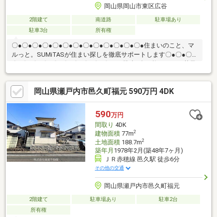
岡山県岡山市東区広谷
2階建て
南道路
駐車場あり
駐車3台
所有権
〇●〇●〇●〇●〇●〇●〇●〇●〇●〇●〇●〇●〇●住まいのこと、マ
ルっと。SUMiTASが住まい探しを徹底サポートします〇●〇●〇●
〇●〇●〇●〇●〇●〇●〇●〇●〇●〇●――駐車3台可能です♪――芥子
山小学校まで徒歩13分♪【リフォーム内容】 コンロ新品、室内
クリーニング、給湯器交換他にも「これはどんな物件？」「住所
岡山県瀬戸内市邑久町福元 590万円 4DK
が知りたい」など、お気兼ねなくお問い合わせください。物件ご
とではなく、お客様ごとに担当者がサポートさせていただきま
す。
590
万円
間取り
4DK
2
建物面積
77m
2
土地面積
188.7m
築年月
1978年2月(築48年7ヶ月)
ＪＲ赤穂線 邑久駅 徒歩6分
その他の交通
岡山県瀬戸内市邑久町福元
2階建て
駐車場あり
駐車2台
所有権