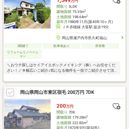
1,549
万円
ら。 * *☆* *☆* *☆*
間取り
3LDK
*☆* *☆* *
2
建物面積
75.35m
2
土地面積
198.64m
築年月
1980年11月(築45年10ヶ月)
ＪＲ赤穂線 大富駅 徒歩19分
岡山県瀬戸内市邑久町福山
2階建て
駐車場あり
所有権
リフォームリノベーシ
ョン
＼おウチ探しはケイアイエポックメイキング（株）へお任せくだ
さい！／☆幅広いご紹介♪気になる物件を一括でご紹介させて頂
きます！☆住宅ローン相談無料対応！秘密厳守にて親身にご対応
します！☆土日平日夜でもご対応可能です！〇 ● 〇 30秒で来
場予約 〇 ● 〇 「資料請求」はオレンジのボタン（無
岡山県岡山市東区宿毛 200万円 7DK
料）、「見学予約」は赤いボタン（無料）をクリック♪メールだけ
で内覧予約ができちゃいます！お気軽にお問い合わせください♪
200
万円
間取り
7DK
2
建物面積
179.28m
2
土地面積
222.82m
築年月
1973年9月(築53年)