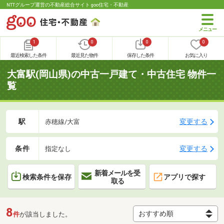
NTTグループ運営の不動産総合サイト goo住宅・不動産
1
0
0
0
最近検索した条件
最近見た物件
保存した条件
お気に入り
大富駅(岡山県)の中古一戸建て・中古住宅 物件一
覧
駅
変更する
赤穂線/大富
条件
変更する
指定なし
新着メールを受
検索条件を保存
アプリで探す
取る
8
件
が該当しました。