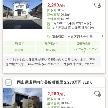
2,290
万円
間取り
3LDK
2
建物面積
99.5m
2
土地面積
151m
築年月
1994年8月(築32年1ヶ月)
ＪＲ赤穂線 西大寺駅 徒歩16分
岡山県岡山市東区西大寺中野
2階建て
駐車場あり
浴室乾燥機
リフォームリノベーシ
所有権
即入居可
ョン
トマト銀行 西大寺支店が歩いて382mのところにあります。南向
きの物件です。4.5㎡の広さのバルコニー付き物件です。ついつい
後回しになる掃除。フローリングなら楽々です。お勧めの好条件
の購入価格2 290万円の物件です。湿気を除去できるためカビや雑
菌などの発生が抑えられる、浴室乾燥機付きの物件です。こちら
岡山県瀬戸内市長船町福里 2,280万円 3LDK
の物件は中古戸建物件です。
2,280
万円
間取り
3LDK
2
建物面積
88.18m
2
土地面積
206.18m