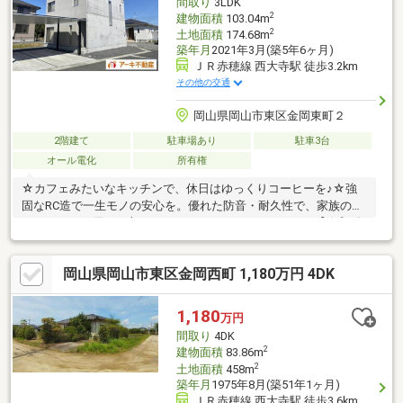
間取り
3LDK
*☆* *☆* *
2
建物面積
103.04m
2
土地面積
174.68m
築年月
2021年3月(築5年6ヶ月)
ＪＲ赤穂線 西大寺駅 徒歩3.2km
その他の交通
岡山県岡山市東区金岡東町２
2階建て
駐車場あり
駐車3台
オール電化
所有権
☆カフェみたいなキッチンで、休日はゆっくりコーヒーを♪☆強
固なRC造で一生モノの安心を。優れた防音・耐久性で、家族のプ
ライベートを優しく守ります！～おすすめポイント～・【令和3年
築の築浅RC邸宅】 まだ築5年の大変綺麗なお住まい！・大型のウ
ォークインクローゼットも完備しており、お部屋をスッキリと保
岡山県岡山市東区金岡西町 1,180万円 4DK
てます～周辺環境～・西大寺南小・西大寺中エリア！ 小学校まで
1km以内！・コンビニ『ファミリーマート』まで徒歩3分（約
193m）・通勤・通学に便利なバス停『金岡』まで徒歩4分と利便
1,180
万円
性も良好☆＼ネットで簡単見学予約！／【見学予約する】より、
間取り
4DK
お好きなタイミングでご予約いただけます
2
建物面積
83.86m
2
土地面積
458m
築年月
1975年8月(築51年1ヶ月)
ＪＲ赤穂線 西大寺駅 徒歩3.6km