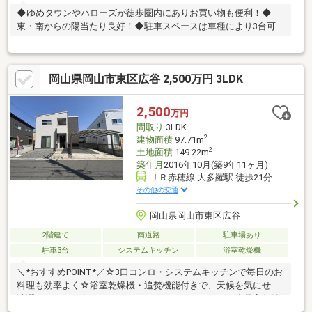
◆ゆめタウンやハローズが徒歩圏内にありお買い物も便利！◆
東・南からの陽当たり良好！◆駐車スペースは車種により3台可
岡山県岡山市東区広谷 2,500万円 3LDK
2,500
万円
間取り
3LDK
2
建物面積
97.71m
2
土地面積
149.22m
築年月
2016年10月(築9年11ヶ月)
ＪＲ赤穂線 大多羅駅 徒歩21分
その他の交通
岡山県岡山市東区広谷
2階建て
南道路
駐車場あり
駐車3台
システムキッチン
浴室乾燥機
＼*おすすめPOINT*／☆3口コンロ・システムキッチンで毎日のお
料理も効率よく☆浴室乾燥機・追焚機能付きで、天候を気にせず
洗濯ができます☆ウォークインクローゼットをはじめ全居室収納
付きで、お部屋をすっきり保てます☆第一種低層住居専用地域な