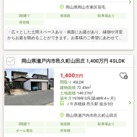
岡山県岡山市東区宿毛
2階建て
南道路
駐車場あり
所有権
・広々とした土間スペースあり・南面にお庭があり、縁側や洋室
からお庭を眺めることができます。お客様のご希望にあわせて
様々なリノベーションも可能です。お気軽にお問合せ下さい。
☆・☆・☆・☆・☆・☆・☆・☆当社は不動産の購入からリノ
ベーションまでワンストップでサポートいたします。お問い合わ
岡山県瀬戸内市邑久町山田庄 1,400万円 4SLDK
せは【086-250-9005】または資料請求・来場予約ボタンから。予
約カレンダー上で予約が出来ない日程に関しましても、お問い合
わせいただけますとご対応可能な事がございますので一度お問い
1,400
万円
合わせください。☆・☆・☆・☆・☆・☆・☆・☆
間取り
4SLDK
2
建物面積
72.45m
2
土地面積
149.37m
築年月
1978年5月(築48年4ヶ月)
ＪＲ赤穂線 邑久駅 徒歩5分
岡山県瀬戸内市邑久町山田庄
2階建て
南道路
駐車場あり
オール電化
所有権