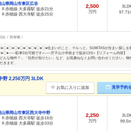
岡山県岡山市東区広谷
2,500
3LD
ＪＲ赤穂線 大多羅駅 徒歩21分
万円
97.71
ＪＲ赤穂線 西大寺駅 徒歩25分
3台
所有権
〇●〇●〇●〇●〇●〇●〇●〇●〇●住まいのこと、マルっと。SUMiTASが住まい探しを
●〇●〇●――駐車3台可能です♪――芥子山小学校まで徒歩13分♪【リフォーム内容
どんな物件？」「住所が知りたい」など、お気兼ねなくお問い合わせください。物
だきます。
2,250万円 3LDK
見学予約
お気に入りに追加
岡山県岡山市東区西大寺中野
2,250
3LD
ＪＲ赤穂線 西大寺駅 徒歩16分
万円
99.5
ＪＲ赤穂線 大多羅駅 徒歩33分