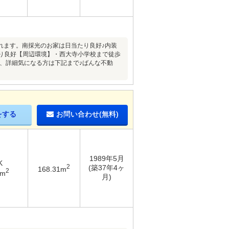
れます。南採光のお家は日当たり良好♪内装
り良好【周辺環境】・西大寺小学校まで徒歩
望、詳細気になる方は下記まで♪ばんな不動
をする
お問い合わせ(無料)
1989年5月
K
2
(築37年4ヶ
168.31m
2
4m
月)