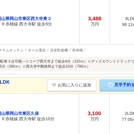
3,488
岡山県岡山市東区西大寺東２
3LD
ＪＲ赤穂線 西大寺駅 徒歩9分
万円
98.12
ステムキッチン
オール電化
浴室乾燥機
所有権
■駐車３台可能---☆コープ西大寺まで徒歩4分（310ｍ）☆ディスカウントドラッグ
5分（390ｍ）☆西大寺中郵便局まで徒歩10分（790ｍ）
LDK
見学予約
お気に入りに追加
3,100
岡山県岡山市東区久保
2LD
ＪＲ赤穂線 西大寺駅 徒歩10分
万円
77.05