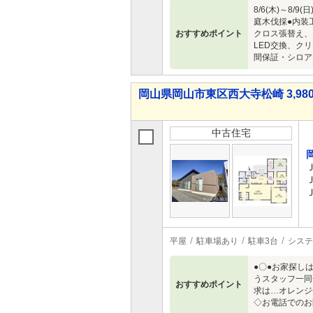
8/6(木)～
庭木伐採●内装
おすすめポイント
クロス張替え、
LED交換、ク
間保証・シロア
岡山県岡山市東区西大寺松崎 3,980
中古住宅
平屋
駐車場あり
駐車3台
システ
●〇●お家探し
うスタッフ一同
おすすめポイント
求は…オレンジ
◇お電話でのお