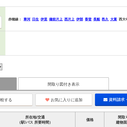
赤穂線：
寒河
日生
伊里
備前片上
西片上
伊部
香登
長船
邑久
大富
西大
間取り図付き表示
お気に入りに追加
資料請求
所在地/交通
間取
価格
（駅/バス 所要時間）
建物面