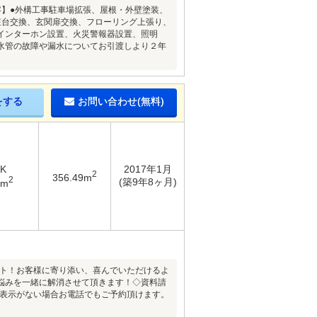
内容】●外構工事駐車場拡張、屋根・外壁塗装、
粧台交換、玄関扉交換、フローリング上張り、
インターホン設置、火災警報器設置、照明
水管の故障や漏水についてお引渡しより２年
をする
お問い合わせ(無料)
DK
2017年1月
2
356.49m
2
(築9年8ヶ月)
1m
ート！お客様に寄り添い、喜んでいただけるよ
悩みを一緒に解消させて頂きます！◇資料請
の表示がない場合お電話でもご予約頂けます。