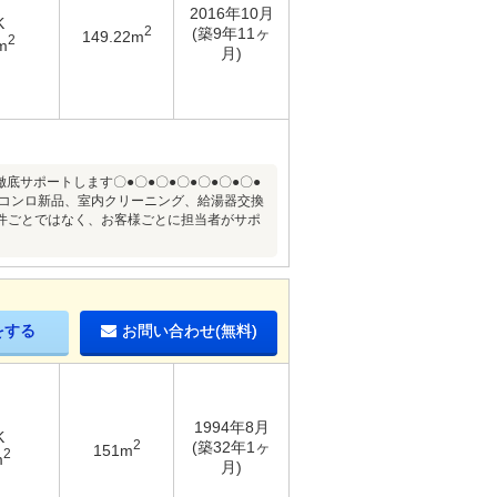
2016年10月
K
2
(築9年11ヶ
149.22m
2
m
月)
徹底サポートします〇●〇●〇●〇●〇●〇●〇●
】 コンロ新品、室内クリーニング、給湯器交換
件ごとではなく、お客様ごとに担当者がサポ
をする
お問い合わせ(無料)
1994年8月
K
2
(築32年1ヶ
151m
2
m
月)