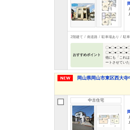
2階建て
南道路
駐車場あり
駐車
〇●〇●〇●〇●
〇●〇●〇●〇
おすすめポイント
他にも「これは
ートさせていた
岡山県岡山市東区西大寺中野 
中古住宅