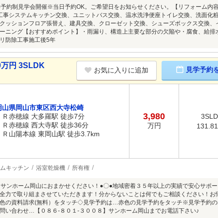
8/9(日)予約制見学会開催※当日予約OK。ご希望日をお知らせください。【リフォーム
工事システムキッチン交換、ユニットバス交換、温水洗浄便座トイレ交換、洗面化
クッションフロア張替え、建具交換、クローゼット交換、シューズボックス交換、
リーニング【おすすめポイント】・雨漏り、構造上主要な部分の欠陥や・腐食、給排
リ防除工事施工後5年
万円 3SLDK
見学予約
お気に入りに追加
岡山県岡山市東区西大寺松崎
3,980
ＪＲ赤穂線 大多羅駅 徒歩7分
3SL
ＪＲ赤穂線 西大寺駅 徒歩36分
万円
131.8
ＪＲ山陽本線 東岡山駅 徒歩3.7km
ムキッチン
浴室乾燥機
所有権
はサンホーム岡山におまかせください！●〇●地域密着３５年以上の実績で安心サポ
全力で取り組まさせていただきます！分からないことは何でもご相談ください！お
色の資料請求(無料）をタッチ◇見学予約は…赤色の見学予約をタッチ※見学予約
問い合わせ…【０８６-８０１-３００８】サンホーム岡山までお電話下さい♪