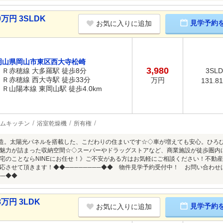
万円 3SLDK
見学予約
お気に入りに追加
岡山県岡山市東区西大寺松崎
3,980
ＪＲ赤穂線 大多羅駅 徒歩8分
3SL
ＪＲ赤穂線 西大寺駅 徒歩33分
万円
131.8
ＪＲ山陽本線 東岡山駅 徒歩4.0km
ムキッチン
浴室乾燥機
所有権
平屋造。太陽光パネルを搭載した、こだわりの住まいです☆◇車が増えても安心。ひ
魅力が詰まった収納空間☆◇スーパーやドラッグストアなど、商業施設が徒歩圏内
宅のことならNINEにお任せ！》ご不安がある方はお気軽にご相談ください！不動
応させて頂きます！◆◆────────◆◆ 物件見学予約受付中！ お問い合わせはお早め
──◆◆
万円 3LDK
見学予約
お気に入りに追加