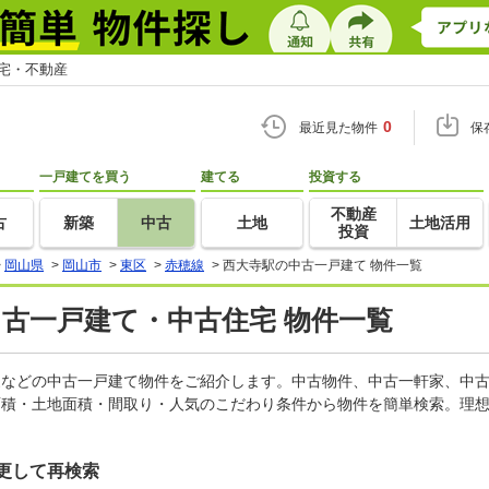
住宅・不動産
0
最近見た物件
保
一戸建てを買う
建てる
投資する
不動産
古
新築
中古
土地
土地活用
投資
>
岡山県
>
岡山市
>
東区
>
赤穂線
>
西大寺駅の中古一戸建て 物件一覧
中古一戸建て・中古住宅 物件一覧
軒家などの中古一戸建て物件をご紹介します。中古物件、中古一軒家、中
面積・土地面積・間取り・人気のこだわり条件から物件を簡単検索。理想
更して再検索