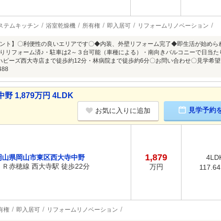
ステムキッチン
浴室乾燥機
所有権
即入居可
リフォームリノベーション
ント】〇利便性の良いエリアです〇◆内装、外壁リフォーム完了◆即生活が始めら
りリフォーム済♪・駐車は2～３台可能（車種による）・南向きバルコニーで日当た
ハピーズ西大寺店まで徒歩約12分・林病院まで徒歩約6分〇お問い合わせ〇見学希
488
1,879万円 4LDK
見学予約
お気に入りに追加
1,879
岡山県岡山市東区西大寺中野
4LD
ＪＲ赤穂線 西大寺駅 徒歩22分
万円
117.6
有権
即入居可
リフォームリノベーション