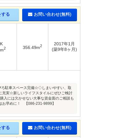
をする
お問い合わせ(無料)
DK
2017年1月
2
356.49m
2
(築9年8ヶ月)
1m
ろびろ駐車スペース完備☆◇しまいやすい、取
に充実☆新しいライフスタイルにぜひご検討
産購入には欠かせない大事な資金面のご相談も
に！ 【086-231-9899】
をする
お問い合わせ(無料)