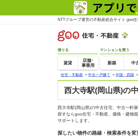
NTTグループ運営の不動産総合サイト goo
借りる
マンションを買う
店舗･
賃貸
新築
中
事業用
住宅・不動産
>
中古一戸建て
>
中国・四国
西大寺駅(岡山県)の
西大寺駅(岡山県)の中古住宅、中古一
探すならgoo住宅・不動産。価格・建物
サポートします。
探したい物件の路線・検索条件を変