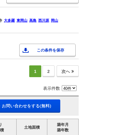
寺
大多羅
東岡山
高島
西川原
岡山
この条件を保存
1
2
次へ
表示件数
・お問い合わせをする(無料)
り
築年月
土地面積
積
築年数