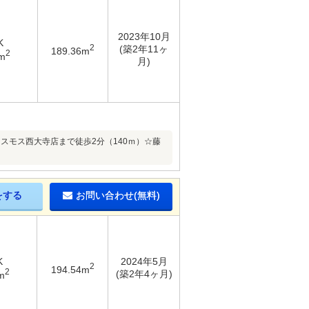
2023年10月
K
2
(築2年11ヶ
189.36m
2
m
月)
コスモス西大寺店まで徒歩2分（140ｍ）☆藤
をする
お問い合わせ(無料)
K
2024年5月
2
194.54m
2
(築2年4ヶ月)
m