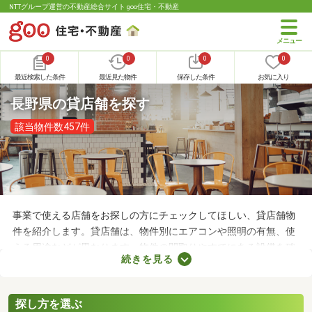
NTTグループ運営の不動産総合サイト goo住宅・不動産
0
0
0
0
最近検索した条件
最近見た物件
保存した条件
お気に入り
長野県の貸店舗を探す
該当物件数457件
事業で使える店舗をお探しの方にチェックしてほしい、貸店舗物
件を紹介します。貸店舗は、物件別にエアコンや照明の有無、使
える用途などが異なります。物件の間取りやすでにある設備を確
続きを見る
認したうえで、内見を申し込むことがおすすめです。店舗の家賃
は間取りや立地によって異なるので、物件別の特徴を見ておきま
しょう。
探し方を選ぶ