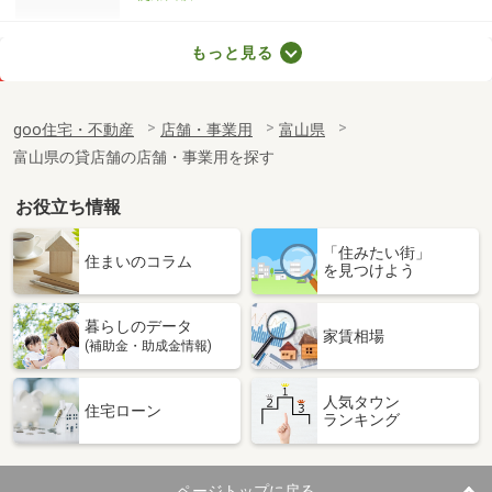
富山県富山市桜町１丁目
もっと見る
価 格
1.98万円
住 所
富山県富山市桜町１丁目
goo住宅・不動産
店舗・事業用
富山県
物件種別
貸駐車場
富山県の貸店舗の店舗・事業用を探す
使用面積
-
お役立ち情報
富山県富山市千歳町１丁目
「住みたい街」
価 格
1.76万円
住まいのコラム
を見つけよう
住 所
富山県富山市千歳町１丁目
物件種別
貸駐車場
暮らしのデータ
使用面積
-
家賃相場
(補助金・助成金情報)
富山県富山市上袋
人気タウン
住宅ローン
ランキング
価 格
17.60万円
住 所
富山県富山市上袋
物件種別
貸店舗（建物一部）
ページトップに戻る