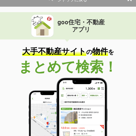
使用面積
160m²
富山県富山市星井町１丁目
goo住宅・不動産
価 格
0.80万円
アプリ
住 所
富山県富山市星井町１丁目
物件種別
貸駐車場
使用面積
-
大手不動産サイト
物件
の
を
富山県富山市星井町１丁目
まとめて検索！
価 格
0.80万円
住 所
富山県富山市星井町１丁目
物件種別
貸駐車場
使用面積
-