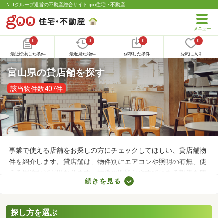
NTTグループ運営の不動産総合サイト goo住宅・不動産
0
0
0
0
最近検索した条件
最近見た物件
保存した条件
お気に入り
富山県の貸店舗を探す
該当物件数407件
事業で使える店舗をお探しの方にチェックしてほしい、貸店舗物
件を紹介します。貸店舗は、物件別にエアコンや照明の有無、使
える用途などが異なります。物件の間取りやすでにある設備を確
続きを見る
認したうえで、内見を申し込むことがおすすめです。店舗の家賃
は間取りや立地によって異なるので、物件別の特徴を見ておきま
しょう。
探し方を選ぶ