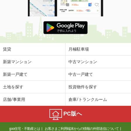
使用面積
-
静岡県焼津市小屋敷
価 格
0.44万円
住 所
静岡県焼津市小屋敷
物件種別
貸駐車場
使用面積
-
賃貸
月極駐車場
静岡県浜松市中央区助信町
新築マンション
中古マンション
価 格
0.66万円
新築一戸建て
中古一戸建て
住 所
静岡県浜松市中央区助信町
物件種別
貸駐車場
土地を探す
投資物件を探す
使用面積
-
店舗/事業用
倉庫/トランクルーム
静岡県富士市中島
PC版へ
価 格
0.44万円
住 所
静岡県富士市中島
goo住宅・不動産とは
お客さまご利用端末からの情報の外部送信について
物件種別
貸駐車場