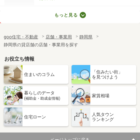
静岡県静岡市葵区瀬名６丁目
もっと見る
価 格
0.44万円
住 所
静岡県静岡市葵区瀬名６丁目
goo住宅・不動産
店舗・事業用
静岡県
物件種別
貸駐車場
静岡県の貸店舗の店舗・事業用を探す
使用面積
-
お役立ち情報
静岡県焼津市小屋敷
「住みたい街」
価 格
0.44万円
住まいのコラム
を見つけよう
住 所
静岡県焼津市小屋敷
物件種別
貸駐車場
暮らしのデータ
使用面積
-
家賃相場
(補助金・助成金情報)
静岡県焼津市小屋敷
人気タウン
住宅ローン
ランキング
価 格
0.44万円
住 所
静岡県焼津市小屋敷
物件種別
貸駐車場
ページトップに戻る