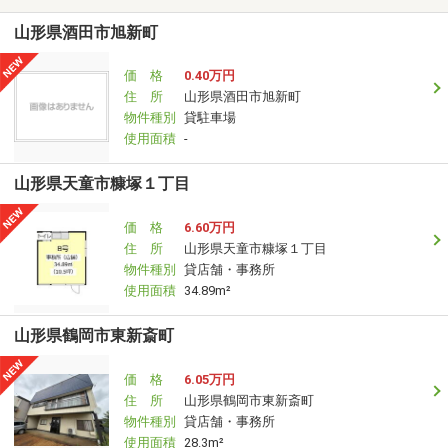
山形県酒田市旭新町
価 格
0.40万円
住 所
山形県酒田市旭新町
物件種別
貸駐車場
使用面積
-
山形県天童市糠塚１丁目
価 格
6.60万円
住 所
山形県天童市糠塚１丁目
物件種別
貸店舗・事務所
使用面積
34.89m²
山形県鶴岡市東新斎町
価 格
6.05万円
住 所
山形県鶴岡市東新斎町
物件種別
貸店舗・事務所
使用面積
28.3m²