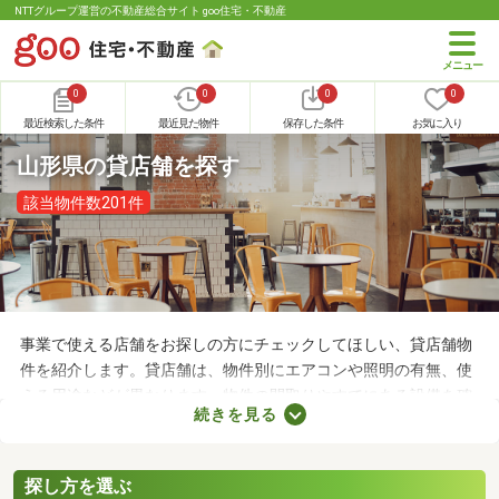
NTTグループ運営の不動産総合サイト goo住宅・不動産
0
0
0
0
最近検索した条件
最近見た物件
保存した条件
お気に入り
山形県の貸店舗を探す
該当物件数201件
事業で使える店舗をお探しの方にチェックしてほしい、貸店舗物
件を紹介します。貸店舗は、物件別にエアコンや照明の有無、使
える用途などが異なります。物件の間取りやすでにある設備を確
続きを見る
認したうえで、内見を申し込むことがおすすめです。店舗の家賃
は間取りや立地によって異なるので、物件別の特徴を見ておきま
しょう。
探し方を選ぶ