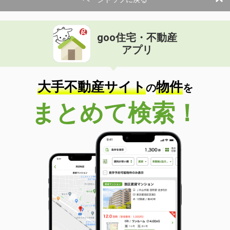
使用面積
-
goo住宅・不動産
アプリ
大手不動産サイト
物件
の
を
まとめて検索！