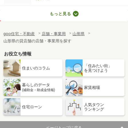
山形県鶴岡市宝田３丁目
もっと見る
価 格
0.55万円
住 所
山形県鶴岡市宝田３丁目
goo住宅・不動産
店舗・事業用
山形県
物件種別
貸駐車場
山形県の貸店舗の店舗・事業用を探す
使用面積
-
お役立ち情報
山形県酒田市旭新町
「住みたい街」
価 格
0.40万円
住まいのコラム
を見つけよう
住 所
山形県酒田市旭新町
物件種別
貸駐車場
暮らしのデータ
使用面積
-
家賃相場
(補助金・助成金情報)
山形県寒河江市大字寒河江字横道
人気タウン
住宅ローン
ランキング
価 格
0.45万円
住 所
山形県寒河江市大字寒河江字横道
物件種別
貸駐車場
ページトップに戻る