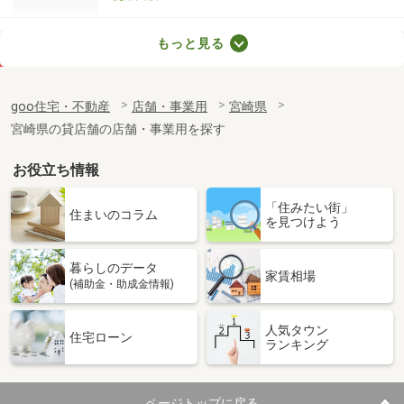
宮崎県宮崎市大橋１丁目
もっと見る
価 格
55万円
住 所
宮崎県宮崎市大橋１丁目
goo住宅・不動産
店舗・事業用
宮崎県
物件種別
貸店舗・事務所
宮崎県の貸店舗の店舗・事業用を探す
使用面積
176.88m²
お役立ち情報
「住みたい街」
住まいのコラム
を見つけよう
暮らしのデータ
家賃相場
(補助金・助成金情報)
人気タウン
住宅ローン
ランキング
ページトップに戻る