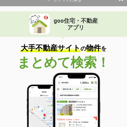
goo住宅・不動産
アプリ
大手不動産サイト
物件
の
を
まとめて検索！