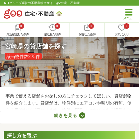
NTTグループ運営の不動産総合サイト goo住宅・不動産
0
0
0
0
最近検索した条件
最近見た物件
保存した条件
お気に入り
宮崎県の貸店舗を探す
該当物件数275件
事業で使える店舗をお探しの方にチェックしてほしい、貸店舗物
件を紹介します。貸店舗は、物件別にエアコンや照明の有無、使
える用途などが異なります。物件の間取りやすでにある設備を確
続きを見る
認したうえで、内見を申し込むことがおすすめです。店舗の家賃
は間取りや立地によって異なるので、物件別の特徴を見ておきま
しょう。
探し方を選ぶ