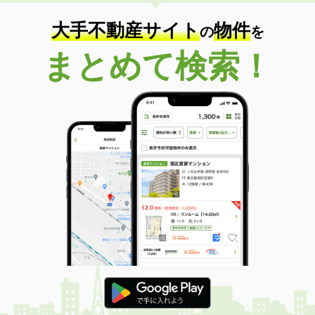
大手不動産サイト
物件
の
を
まとめて検索！