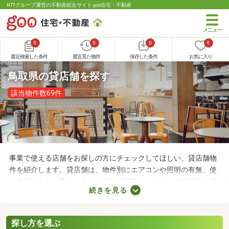
NTTグループ運営の不動産総合サイト goo住宅・不動産
0
0
0
0
最近検索した条件
最近見た物件
保存した条件
お気に入り
鳥取県の貸店舗を探す
該当物件数69件
事業で使える店舗をお探しの方にチェックしてほしい、貸店舗物
件を紹介します。貸店舗は、物件別にエアコンや照明の有無、使
える用途などが異なります。物件の間取りやすでにある設備を確
続きを見る
認したうえで、内見を申し込むことがおすすめです。店舗の家賃
は間取りや立地によって異なるので、物件別の特徴を見ておきま
しょう。
探し方を選ぶ