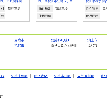
秋田県秋田市広面字樋ノ沖
秋田県秋田市茨島６丁目
秋田県横手市
種別
貸駐車場
物件種別
貸駐車場
物件種別
貸
面積
-
使用面積
-
使用面積
-
男鹿市
雄勝郡羽後町
潟上市
能代市
南秋田郡八郎潟町
湯沢市
字駅
羽後牛島駅
田沢湖駅
羽後本荘駅
泉外旭川駅
追
す