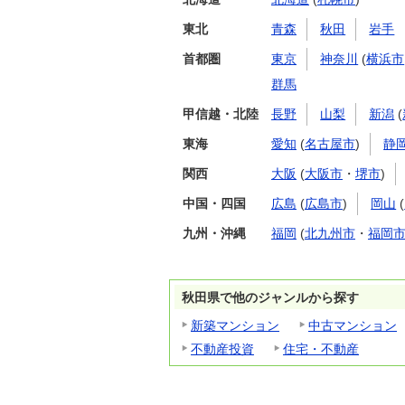
東北
青森
秋田
岩手
首都圏
東京
神奈川
(
横浜市
群馬
甲信越・北陸
長野
山梨
新潟
(
東海
愛知
(
名古屋市
)
静
関西
大阪
(
大阪市
・
堺市
)
中国・四国
広島
(
広島市
)
岡山
(
九州・沖縄
福岡
(
北九州市
・
福岡
秋田県で他のジャンルから探す
新築マンション
中古マンション
不動産投資
住宅・不動産