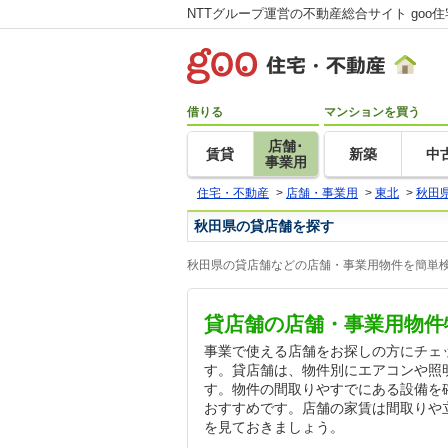
NTTグループ運営の不動産総合サイト goo
借りる
マンションを買う
店舗･
賃貸
新築
中
事業用
住宅・不動産
>
店舗・事業用
>
東北
>
秋田
秋田県の貸店舗を探す
秋田県の貸店舗などの店舗・事業用物件を簡単検
貸店舗の店舗・事業用物件
事業で使える店舗をお探しの方にチェ
す。貸店舗は、物件別にエアコンや照
す。物件の間取りやすでにある設備を
おすすめです。店舗の家賃は間取りや
を見ておきましょう。