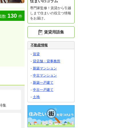
住まいのコラム
専門家監修！賃貸から引越
しまで住まいの役立つ情報
130
載数
件
をお届け。
賃貸用語集
不動産情報
賃貸
貸店舗・貸事務所
新築マンション
中古マンション
新築一戸建て
中古一戸建て
土地
特集