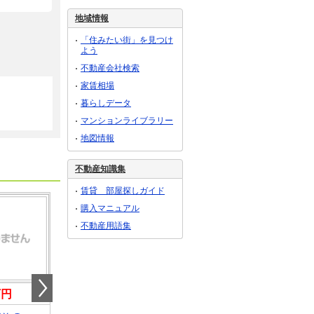
地域情報
「住みたい街」を見つけ
よう
不動産会社検索
家賃相場
暮らしデータ
マンションライブラリー
地図情報
不動産知識集
賃貸 部屋探しガイド
購入マニュアル
不動産用語集
万円
0.66万円
0.44万円