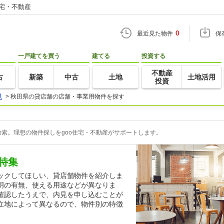
住宅・不動産
0
最近見た物件
保
一戸建てを買う
建てる
投資する
不動産
古
新築
中古
土地
土地活用
投資
県
>
秋田県の貸店舗の店舗・事業用物件を探す
索。理想の物件探しをgoo住宅・不動産がサポートします。
特集
ックしてほしい、貸店舗物件を紹介しま
明の有無、使える用途などが異なりま
確認したうえで、内見を申し込むことが
立地によって異なるので、物件別の特徴