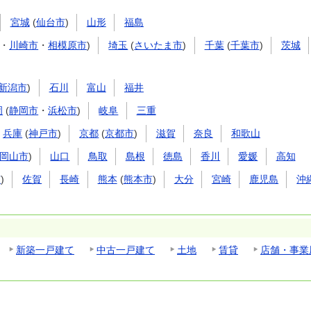
宮城
(
仙台市
)
山形
福島
・
川崎市
・
相模原市
)
埼玉
(
さいたま市
)
千葉
(
千葉市
)
茨城
新潟市
)
石川
富山
福井
岡
(
静岡市
・
浜松市
)
岐阜
三重
兵庫
(
神戸市
)
京都
(
京都市
)
滋賀
奈良
和歌山
岡山市
)
山口
鳥取
島根
徳島
香川
愛媛
高知
市
)
佐賀
長崎
熊本
(
熊本市
)
大分
宮崎
鹿児島
沖
新築一戸建て
中古一戸建て
土地
賃貸
店舗・事業