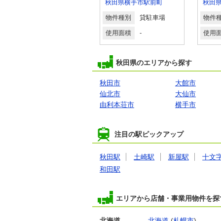
秋田県秋田市泉中央６丁目
秋田県横手市駅前町
物件種別
貸駐車場
物件種別
貸駐車場
物件
使用面積
-
使用面積
-
使用
秋田県のエリアから探す
秋田市
大館市
仙北市
大仙市
由利本荘市
横手市
注目の駅ピックアップ
秋田駅
土崎駅
新屋駅
十文
和田駅
エリアから店舗・事業用物件を探
北海道
北海道
(
札幌市
)