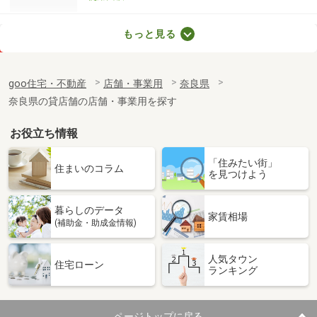
奈良県磯城郡田原本町大字阪手
もっと見る
価 格
16.50万円
住 所
奈良県磯城郡田原本町大字阪手
goo住宅・不動産
店舗・事業用
奈良県
物件種別
貸その他
奈良県の貸店舗の店舗・事業用を探す
使用面積
251.49m²
お役立ち情報
「住みたい街」
住まいのコラム
を見つけよう
暮らしのデータ
家賃相場
(補助金・助成金情報)
人気タウン
住宅ローン
ランキング
ページトップに戻る