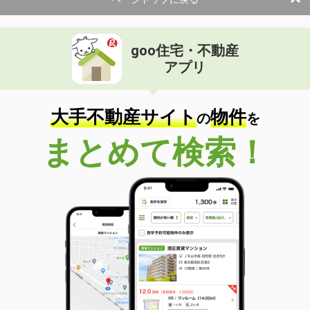
goo住宅・不動産
アプリ
大手不動産サイト
物件
の
を
まとめて検索！