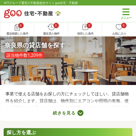
NTTグループ運営の不動産総合サイト goo住宅・不動産
0
0
0
0
最近検索した条件
最近見た物件
保存した条件
お気に入り
奈良県の貸店舗を探す
該当物件数1,209件
事業で使える店舗をお探しの方にチェックしてほしい、貸店舗物
件を紹介します。貸店舗は、物件別にエアコンや照明の有無、使
える用途などが異なります。物件の間取りやすでにある設備を確
続きを見る
認したうえで、内見を申し込むことがおすすめです。店舗の家賃
は間取りや立地によって異なるので、物件別の特徴を見ておきま
しょう。
探し方を選ぶ