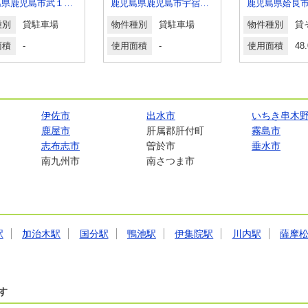
鹿児島県鹿児島市武１丁目
鹿児島県鹿児島市宇宿１丁目
種別
貸駐車場
物件種別
貸駐車場
物件種別
貸
面積
-
使用面積
-
使用面積
48
伊佐市
出水市
いちき串木
鹿屋市
肝属郡肝付町
霧島市
志布志市
曽於市
垂水市
南九州市
南さつま市
駅
加治木駅
国分駅
鴨池駅
伊集院駅
川内駅
薩摩
す