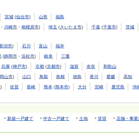
宮城
(
仙台市
)
山形
福島
・
川崎市
・
相模原市
)
埼玉
(
さいたま市
)
千葉
(
千葉市
)
茨城
新潟市
)
石川
富山
福井
岡
(
静岡市
・
浜松市
)
岐阜
三重
兵庫
(
神戸市
)
京都
(
京都市
)
滋賀
奈良
和歌山
岡山市
)
山口
鳥取
島根
徳島
香川
愛媛
高知
市
)
佐賀
長崎
熊本
(
熊本市
)
大分
宮崎
鹿児島
沖
新築一戸建て
中古一戸建て
土地
賃貸
店舗・事業