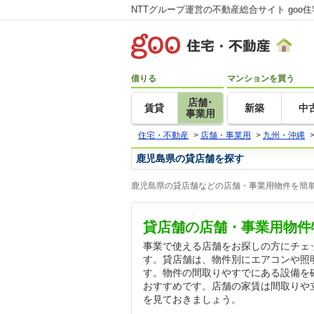
NTTグループ運営の不動産総合サイト goo
借りる
マンションを買う
店舗･
賃貸
新築
中
事業用
住宅・不動産
>
店舗・事業用
>
九州・沖縄
鹿児島県の貸店舗を探す
鹿児島県の貸店舗などの店舗・事業用物件を簡単
貸店舗の店舗・事業用物件
事業で使える店舗をお探しの方にチェ
す。貸店舗は、物件別にエアコンや照
す。物件の間取りやすでにある設備を
おすすめです。店舗の家賃は間取りや
を見ておきましょう。