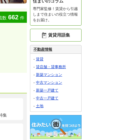
住まいのコラム
専門家監修！賃貸から引越
しまで住まいの役立つ情報
662
載数
件
をお届け。
賃貸用語集
不動産情報
賃貸
貸店舗・貸事務所
新築マンション
中古マンション
新築一戸建て
中古一戸建て
土地
特集