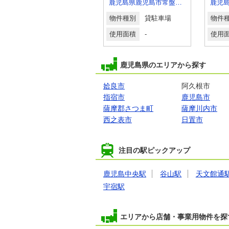
鹿児島県鹿児島市唐湊４丁目
鹿児島県鹿児島市常盤１丁目
物件種別
貸店舗・事務所
物件種別
貸駐車場
物件
使用面積
105.28m²
使用面積
-
使用
鹿児島県のエリアから探す
姶良市
阿久根市
指宿市
鹿児島市
薩摩郡さつま町
薩摩川内市
西之表市
日置市
注目の駅ピックアップ
鹿児島中央駅
谷山駅
天文館通
宇宿駅
エリアから店舗・事業用物件を探