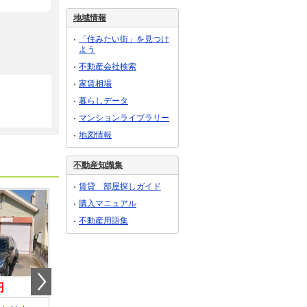
地域情報
「住みたい街」を見つけ
よう
不動産会社検索
家賃相場
暮らしデータ
マンションライブラリー
地図情報
不動産知識集
賃貸 部屋探しガイド
購入マニュアル
不動産用語集
円
15.95万円
0.60万円