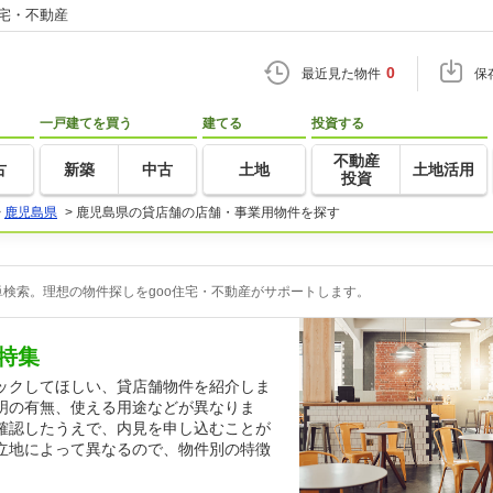
住宅・不動産
0
最近見た物件
保
一戸建てを買う
建てる
投資する
不動産
古
新築
中古
土地
土地活用
投資
>
鹿児島県
>
鹿児島県の貸店舗の店舗・事業用物件を探す
検索。理想の物件探しをgoo住宅・不動産がサポートします。
特集
ックしてほしい、貸店舗物件を紹介しま
明の有無、使える用途などが異なりま
確認したうえで、内見を申し込むことが
立地によって異なるので、物件別の特徴