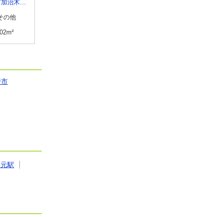
鹿児島県姶良市加治木町錦江町
鹿児島県鹿児島市唐湊４丁目
鹿児島県鹿児島市常盤１
その他
物件種別
貸店舗・事務所
物件種別
貸駐車場
.02m²
使用面積
105.28m²
使用面積
-
野市
松元駅