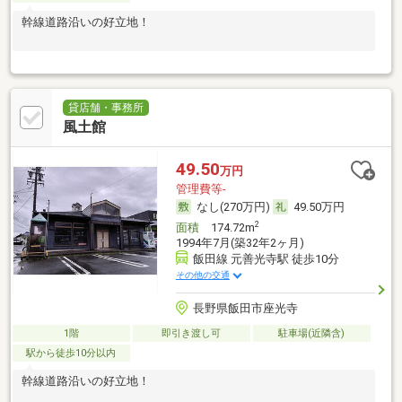
幹線道路沿いの好立地！
貸店舗・事務所
風土館
49.50
万円
管理費等-
なし(270万円)
49.50万円
2
面積
174.72m
1994年7月(築32年2ヶ月)
飯田線 元善光寺駅 徒歩10分
その他の交通
長野県飯田市座光寺
1階
即引き渡し可
駐車場(近隣含)
駅から徒歩10分以内
幹線道路沿いの好立地！