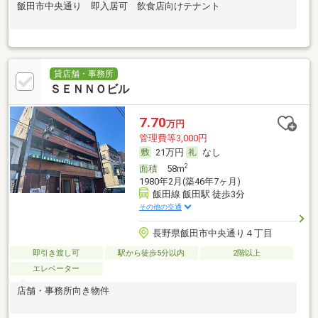
飯田市中央通り 即入居可 飲食店向けテナント
貸店舗・事務所
ＳＥＮＮＯビル
7.70
万円
管理費等3,000円
21万円
なし
2
面積
58m
1980年2月(築46年7ヶ月)
飯田線 飯田駅 徒歩3分
その他の交通
長野県飯田市中央通り４丁目
即引き渡し可
駅から徒歩5分以内
2階以上
エレベーター
店舗・事務所向き物件