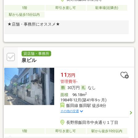
1階
即引き渡し可
駐車場(近隣含)
駅から徒歩15分以内
★店舗・事務所にオススメ★
貸店舗・事務所
泉ビル
11
万円
管理費等-
30万円
なし
2
面積
96.18m
1984年12月(築41年9ヶ月)
飯田線 飯田駅 徒歩8分
その他の交通
長野県飯田市中央通り１丁目
1階
即引き渡し可
駅から徒歩10分以内