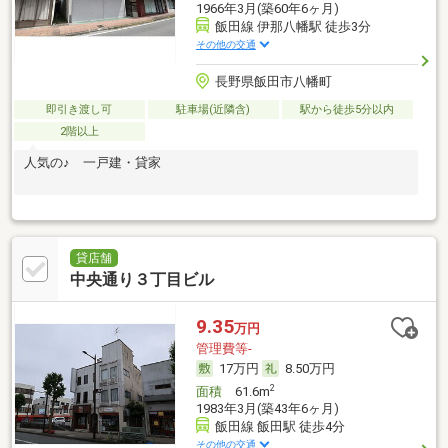
1966年3月(築60年6ヶ月)
飯田線 伊那八幡駅 徒歩3分
その他の交通
長野県飯田市八幡町
即引き渡し可
駐車場(近隣含)
駅から徒歩5分以内
2階以上
人気の♪ 一戸建・貸家
貸店舗
中央通り３丁目ビル
9.35
万円
管理費等-
17万円
8.50万円
2
面積
61.6m
1983年3月(築43年6ヶ月)
飯田線 飯田駅 徒歩4分
その他の交通