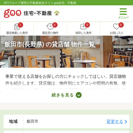
NTTグループ運営の不動産総合サイト goo住宅・不動産
1
0
0
0
最近検索した条件
最近見た物件
保存した条件
お気に入り
飯田市(長野県) の貸店舗 物件一覧
事業で使える店舗をお探しの方にチェックしてほしい、貸店舗物
件を紹介します。貸店舗は、物件別にエアコンや照明の有無、使
える用途などが異なります。物件の間取りやすでにある設備を確
続きを見る
認したうえで、内見を申し込むことがおすすめです。店舗の家賃
は間取りや立地によって異なるので、物件別の特徴を見ておきま
しょう。
地域
変更する
飯田市