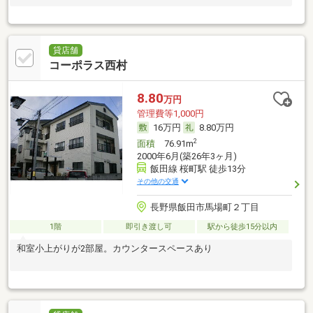
貸店舗
コーポラス西村
8.80
万円
管理費等1,000円
16万円
8.80万円
2
面積
76.91m
2000年6月(築26年3ヶ月)
飯田線 桜町駅 徒歩13分
その他の交通
長野県飯田市馬場町２丁目
1階
即引き渡し可
駅から徒歩15分以内
和室小上がりが2部屋。カウンタースペースあり