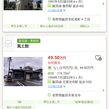
1991年5月(築35年4ヶ月)
飯田線 飯田駅 徒歩4分
その他の交通
長野県飯田市松尾町４丁目
即引き渡し可
駅から徒歩5分以内
2階以上
貸店舗・事務所
風土館
49.50
万円
管理費等-
なし(270万円)
49.50万円
2
面積
174.72m
1994年7月(築32年2ヶ月)
飯田線 元善光寺駅 徒歩10分
その他の交通
長野県飯田市座光寺
1階
即引き渡し可
駐車場(近隣含)
駅から徒歩10分以内