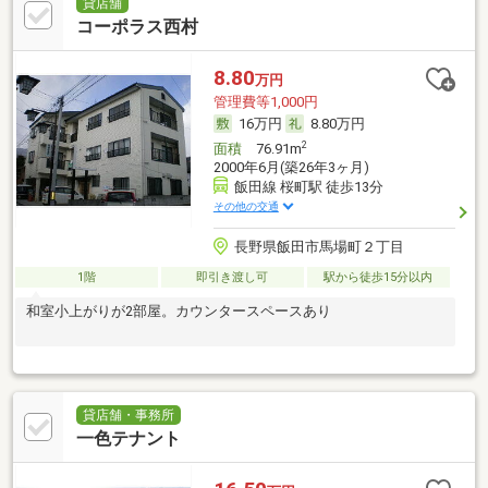
貸店舗
コーポラス西村
8.80
万円
管理費等1,000円
16万円
8.80万円
2
面積
76.91m
2000年6月(築26年3ヶ月)
飯田線 桜町駅 徒歩13分
その他の交通
長野県飯田市馬場町２丁目
1階
即引き渡し可
駅から徒歩15分以内
和室小上がりが2部屋。カウンタースペースあり
貸店舗・事務所
一色テナント