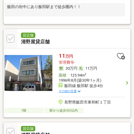
飯田の街中にあり飯田駅まで徒歩圏内！！
貸店舗
清野屋貸店舗
11
万円
管理費等-
30万円
11万円
2
面積
125.94m
1996年8月(築30年1ヶ月)
飯田線 飯田駅 徒歩4分
その他の交通
長野県飯田市東和町１丁目
1階
駅から徒歩5分以内
貸店舗