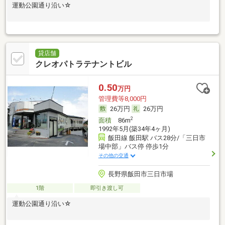
運動公園通り沿い☆
貸店舗
クレオパトラテナントビル
0.50
万円
管理費等8,000円
26万円
26万円
2
面積
86m
1992年5月(築34年4ヶ月)
飯田線 飯田駅 バス28分/「三日市
場中部」バス停 停歩1分
その他の交通
長野県飯田市三日市場
1階
即引き渡し可
運動公園通り沿い☆