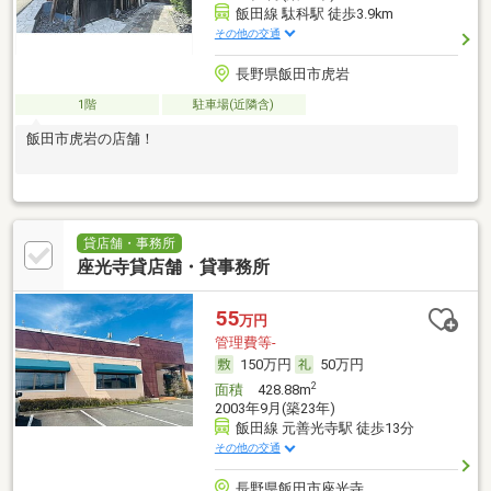
飯田線 駄科駅 徒歩3.9km
その他の交通
長野県飯田市虎岩
1階
駐車場(近隣含)
飯田市虎岩の店舗！
貸店舗・事務所
座光寺貸店舗・貸事務所
55
万円
管理費等-
150万円
50万円
2
面積
428.88m
2003年9月(築23年)
飯田線 元善光寺駅 徒歩13分
その他の交通
長野県飯田市座光寺