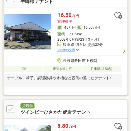
半崎様テナント
16.50
万円
管理費等-
45万円
16.50万円
2
面積
70.79m
2003年6月(築23年3ヶ月)
飯田線 切石駅 徒歩32分
その他の交通
長野県飯田市上殿岡
1階
即引き渡し可
駐車場(近隣含)
テーブル、椅子、調理器具や水槽など設備の整ったテナント♪
貸店舗
ツインビーひさかた虎岩テナント
8.80
万円