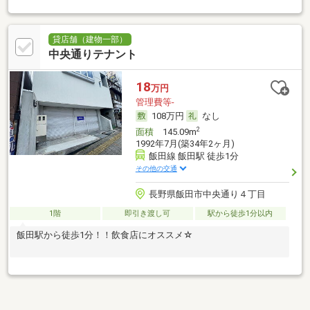
貸店舗（建物一部）
中央通りテナント
18
万円
管理費等-
108万円
なし
2
面積
145.09m
1992年7月(築34年2ヶ月)
飯田線 飯田駅 徒歩1分
その他の交通
長野県飯田市中央通り４丁目
1階
即引き渡し可
駅から徒歩1分以内
飯田駅から徒歩1分！！飲食店にオススメ☆