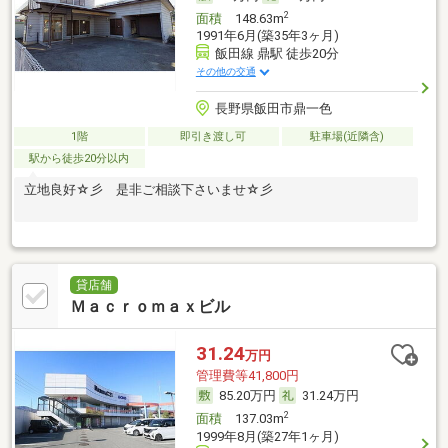
2
面積
148.63m
1991年6月(築35年3ヶ月)
飯田線 鼎駅 徒歩20分
その他の交通
長野県飯田市鼎一色
1階
即引き渡し可
駐車場(近隣含)
駅から徒歩20分以内
立地良好☆彡 是非ご相談下さいませ☆彡
貸店舗
Ｍａｃｒｏｍａｘビル
31.24
万円
管理費等41,800円
85.20万円
31.24万円
2
面積
137.03m
1999年8月(築27年1ヶ月)