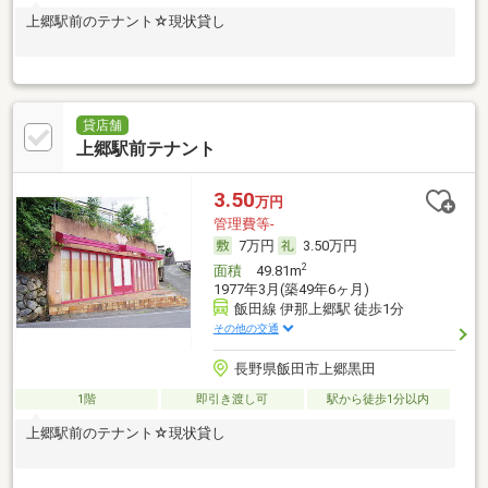
上郷駅前のテナント☆現状貸し
貸店舗
上郷駅前テナント
3.50
万円
管理費等-
7万円
3.50万円
2
面積
49.81m
1977年3月(築49年6ヶ月)
飯田線 伊那上郷駅 徒歩1分
その他の交通
長野県飯田市上郷黒田
1階
即引き渡し可
駅から徒歩1分以内
上郷駅前のテナント☆現状貸し