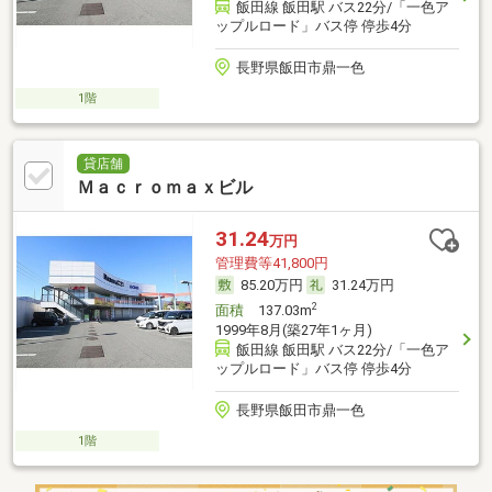
飯田線 飯田駅 バス22分/「一色ア
ップルロード」バス停 停歩4分
長野県飯田市鼎一色
1階
貸店舗
Ｍａｃｒｏｍａｘビル
31.24
万円
管理費等41,800円
85.20万円
31.24万円
2
面積
137.03m
1999年8月(築27年1ヶ月)
飯田線 飯田駅 バス22分/「一色ア
ップルロード」バス停 停歩4分
長野県飯田市鼎一色
1階