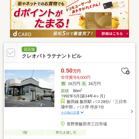
貸店舗
クレオパトラテナントビル
0.50
万円
管理費等8,000円
26万円
26万円
2
面積
86m
1992年5月(築34年4ヶ月)
飯田線 飯田駅 バス28分/「三日市
場中部」バス停 停歩1分
その他の交通
長野県飯田市三日市場
1階
即引き渡し可