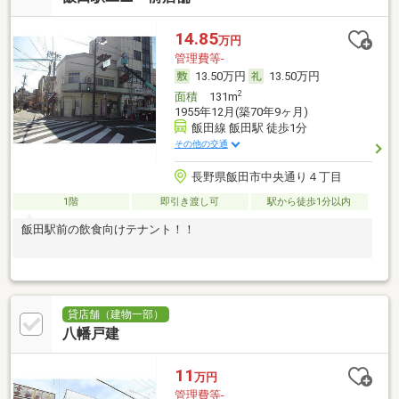
14.85
万円
管理費等-
13.50万円
13.50万円
2
面積
131m
1955年12月(築70年9ヶ月)
飯田線 飯田駅 徒歩1分
その他の交通
長野県飯田市中央通り４丁目
1階
即引き渡し可
駅から徒歩1分以内
飯田駅前の飲食向けテナント！！
貸店舗（建物一部）
八幡戸建
11
万円
管理費等-