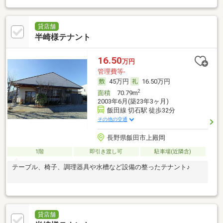
貸店舗
半崎様テナント
16.50
万円
管理費等-
45万円
16.50万円
2
面積
70.79m
2003年6月(築23年3ヶ月)
飯田線 切石駅 徒歩32分
その他の交通
長野県飯田市上殿岡
1階
即引き渡し可
駐車場(近隣含)
テーブル、椅子、調理器具や水槽など設備の整ったテナント♪
貸店舗