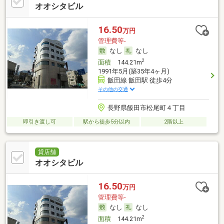
オオシタビル
16.50
万円
管理費等-
なし
なし
2
面積
144.21m
1991年5月(築35年4ヶ月)
飯田線 飯田駅 徒歩4分
その他の交通
長野県飯田市松尾町４丁目
即引き渡し可
駅から徒歩5分以内
2階以上
貸店舗
オオシタビル
16.50
万円
管理費等-
なし
なし
2
面積
144.21m