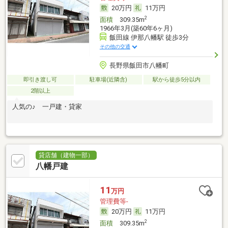
20万円
11万円
2
面積
309.35m
1966年3月(築60年6ヶ月)
飯田線 伊那八幡駅 徒歩3分
その他の交通
長野県飯田市八幡町
即引き渡し可
駐車場(近隣含)
駅から徒歩5分以内
2階以上
人気の♪ 一戸建・貸家
貸店舗（建物一部）
八幡戸建
11
万円
管理費等-
20万円
11万円
2
面積
309.35m