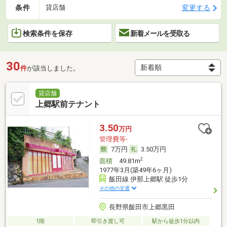
条件
変更する
貸店舗
検索条件を保存
新着メールを受取る
30
件
が該当しました。
貸店舗
上郷駅前テナント
3.50
万円
管理費等-
7万円
3.50万円
2
面積
49.81m
1977年3月(築49年6ヶ月)
飯田線 伊那上郷駅 徒歩1分
その他の交通
長野県飯田市上郷黒田
1階
即引き渡し可
駅から徒歩1分以内