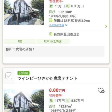
管理費等-
16万円
8.80万円
2
面積
132.84m
1968年9月(築58年)
飯田線 駄科駅 徒歩3.9km
その他の交通
長野県飯田市虎岩
1階
駐車場(近隣含)
飯田市虎岩の店舗！
貸店舗
ツインビーひさかた虎岩テナント
8.80
万円
管理費等-
16万円
8.80万円
2
面積
132.84m
1968年9月(築58年)