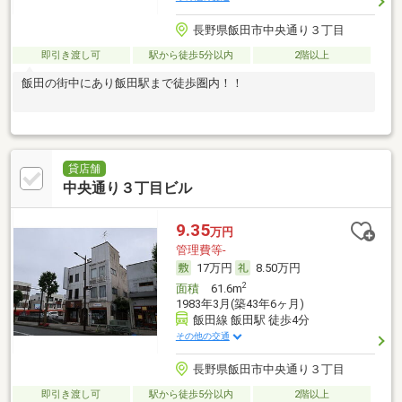
長野県飯田市中央通り３丁目
即引き渡し可
駅から徒歩5分以内
2階以上
飯田の街中にあり飯田駅まで徒歩圏内！！
貸店舗
中央通り３丁目ビル
9.35
万円
管理費等-
17万円
8.50万円
2
面積
61.6m
1983年3月(築43年6ヶ月)
飯田線 飯田駅 徒歩4分
その他の交通
長野県飯田市中央通り３丁目
即引き渡し可
駅から徒歩5分以内
2階以上