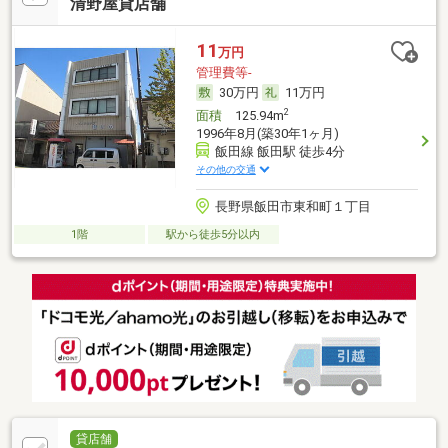
清野屋貸店舗
11
万円
管理費等-
30万円
11万円
2
面積
125.94m
1996年8月(築30年1ヶ月)
飯田線 飯田駅 徒歩4分
その他の交通
長野県飯田市東和町１丁目
1階
駅から徒歩5分以内
貸店舗