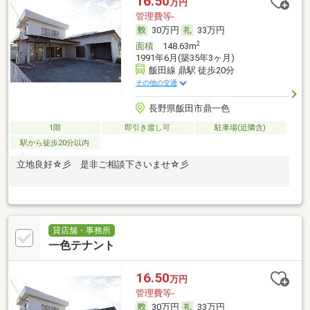
16.50
万円
管理費等-
30万円
33万円
2
面積
148.63m
1991年6月(築35年3ヶ月)
飯田線 鼎駅 徒歩20分
その他の交通
長野県飯田市鼎一色
1階
即引き渡し可
駐車場(近隣含)
駅から徒歩20分以内
立地良好☆彡 是非ご相談下さいませ☆彡
貸店舗・事務所
一色テナント
16.50
万円
管理費等-
30万円
33万円