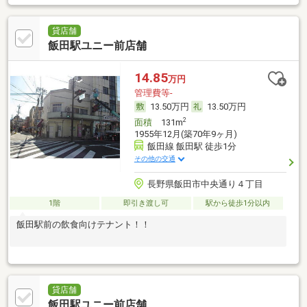
貸店舗
飯田駅ユニー前店舗
14.85
万円
管理費等-
13.50万円
13.50万円
2
面積
131m
1955年12月(築70年9ヶ月)
飯田線 飯田駅 徒歩1分
その他の交通
長野県飯田市中央通り４丁目
1階
即引き渡し可
駅から徒歩1分以内
飯田駅前の飲食向けテナント！！
貸店舗
飯田駅ユニー前店舗