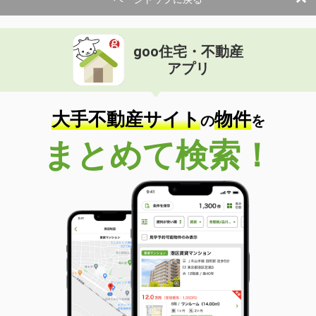
使用面積
285.83m²
茨城県日立市弁天町１丁目
goo住宅・不動産
価 格
275万円
アプリ
住 所
茨城県日立市弁天町１丁目
物件種別
貸店舗
使用面積
212.6m²
大手不動産サイト
物件
の
を
茨城県つくば市研究学園１丁目
まとめて検索！
価 格
25.40万円
住 所
茨城県つくば市研究学園１丁目
物件種別
貸店舗（建物一部）
使用面積
47.57m²
茨城県水戸市大町３丁目
価 格
1.32万円
住 所
茨城県水戸市大町３丁目
物件種別
貸駐車場