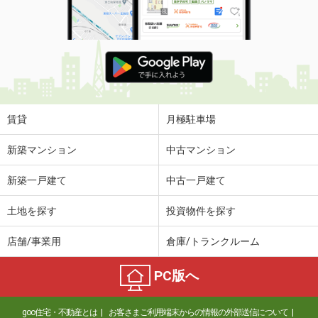
使用面積
-
茨城県古河市水海
価 格
16.50万円
住 所
茨城県古河市水海
物件種別
貸倉庫
使用面積
217.5m²
賃貸
月極駐車場
茨城県鹿嶋市城山４丁目
新築マンション
中古マンション
価 格
9.90万円
新築一戸建て
中古一戸建て
住 所
茨城県鹿嶋市城山４丁目
物件種別
貸事務所
土地を探す
投資物件を探す
使用面積
77.41m²
店舗/事業用
倉庫/トランクルーム
茨城県日立市助川町１丁目
PC版へ
価 格
6万円
住 所
茨城県日立市助川町１丁目
goo住宅・不動産とは
お客さまご利用端末からの情報の外部送信について
物件種別
貸店舗（建物一部）