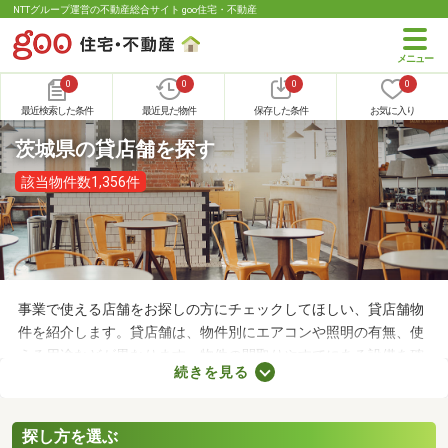
NTTグループ運営の不動産総合サイト goo住宅・不動産
0
0
0
0
最近検索した条件
最近見た物件
保存した条件
お気に入り
茨城県の貸店舗を探す
該当物件数1,356件
事業で使える店舗をお探しの方にチェックしてほしい、貸店舗物
件を紹介します。貸店舗は、物件別にエアコンや照明の有無、使
える用途などが異なります。物件の間取りやすでにある設備を確
続きを見る
認したうえで、内見を申し込むことがおすすめです。店舗の家賃
は間取りや立地によって異なるので、物件別の特徴を見ておきま
しょう。
探し方を選ぶ