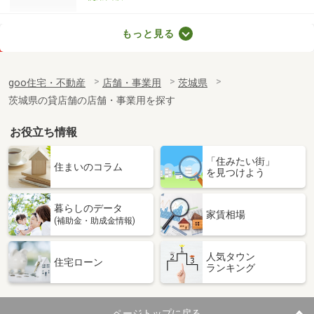
茨城県ひたちなか市東石川３丁目
もっと見る
価 格
0.44万円
住 所
茨城県ひたちなか市東石川３丁目
goo住宅・不動産
店舗・事業用
茨城県
物件種別
貸駐車場
茨城県の貸店舗の店舗・事業用を探す
使用面積
-
お役立ち情報
茨城県鹿嶋市城山４丁目
「住みたい街」
価 格
4.95万円
住まいのコラム
を見つけよう
住 所
茨城県鹿嶋市城山４丁目
物件種別
貸事務所
暮らしのデータ
使用面積
31m²
家賃相場
(補助金・助成金情報)
茨城県水戸市中央２丁目
人気タウン
住宅ローン
ランキング
価 格
22万円
住 所
茨城県水戸市中央２丁目
物件種別
貸事務所
ページトップに戻る