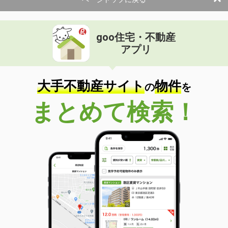
使用面積
48.11m²
神奈川県横浜市港北区綱島東２丁目
goo住宅・不動産
価 格
31.90万円
アプリ
住 所
神奈川県横浜市港北区綱島東２丁目
物件種別
貸店舗・事務所
使用面積
45.5m²
大手不動産サイト
物件
の
を
神奈川県横浜市泉区和泉中央南１丁目
まとめて検索！
価 格
16.50万円
住 所
神奈川県横浜市泉区和泉中央南１丁目
物件種別
貸事務所
使用面積
86.74m²
神奈川県横浜市西区北幸２丁目
価 格
41.37万円
住 所
神奈川県横浜市西区北幸２丁目
物件種別
貸事務所