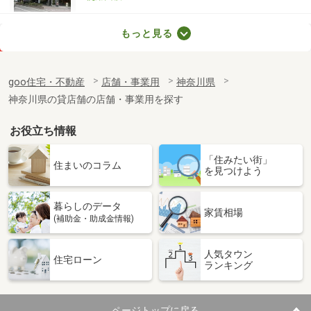
神奈川県横浜市港北区綱島東２丁目
もっと見る
価 格
27.50万円
住 所
神奈川県横浜市港北区綱島東２丁目
goo住宅・不動産
店舗・事業用
神奈川県
物件種別
貸店舗・事務所
神奈川県の貸店舗の店舗・事業用を探す
使用面積
40.86m²
お役立ち情報
神奈川県横浜市港北区綱島東２丁目
「住みたい街」
価 格
30.80万円
住まいのコラム
を見つけよう
住 所
神奈川県横浜市港北区綱島東２丁目
物件種別
貸店舗・事務所
暮らしのデータ
使用面積
48.11m²
家賃相場
(補助金・助成金情報)
神奈川県横浜市港北区綱島東２丁目
人気タウン
住宅ローン
ランキング
価 格
31.35万円
住 所
神奈川県横浜市港北区綱島東２丁目
物件種別
貸店舗・事務所
ページトップに戻る