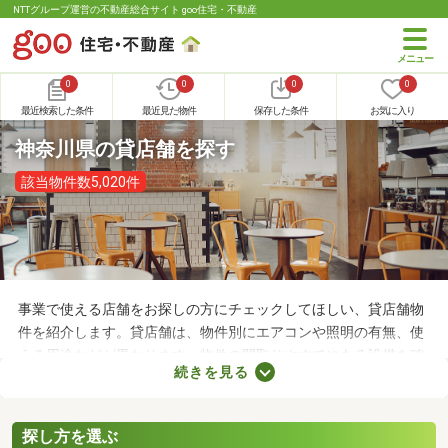
NTTグループ運営の不動産総合サイト goo住宅・不動産
0
0
0
0
最近検索した条件
最近見た物件
保存した条件
お気に入り
神奈川県の貸店舗を探す
該当物件数5,020件
事業で使える店舗をお探しの方にチェックしてほしい、貸店舗物
件を紹介します。貸店舗は、物件別にエアコンや照明の有無、使
える用途などが異なります。物件の間取りやすでにある設備を確
続きを見る
認したうえで、内見を申し込むことがおすすめです。店舗の家賃
は間取りや立地によって異なるので、物件別の特徴を見ておきま
しょう。
探し方を選ぶ