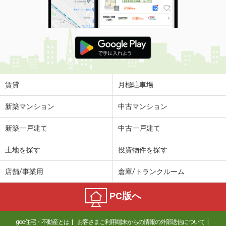
使用面積
135.14m²
神奈川県横浜市西区平沼１丁目
価 格
7.50万円
住 所
神奈川県横浜市西区平沼１丁目
物件種別
貸事務所
使用面積
26.16m²
賃貸
月極駐車場
神奈川県横浜市西区平沼１丁目
新築マンション
中古マンション
価 格
76.52万円
新築一戸建て
中古一戸建て
住 所
神奈川県横浜市西区平沼１丁目
物件種別
貸事務所
土地を探す
投資物件を探す
使用面積
255.1m²
店舗/事業用
倉庫/トランクルーム
神奈川県横浜市旭区鶴ケ峰２丁目
PC版へ
価 格
25.30万円
住 所
神奈川県横浜市旭区鶴ケ峰２丁目
goo住宅・不動産とは
お客さまご利用端末からの情報の外部送信について
物件種別
貸店舗（建物一部）