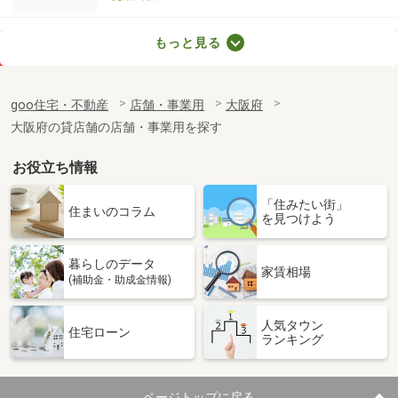
大阪府大阪市阿倍野区昭和町２丁目
もっと見る
価 格
10.50万円
住 所
大阪府大阪市阿倍野区昭和町２丁目
goo住宅・不動産
店舗・事業用
大阪府
物件種別
貸店舗・事務所
大阪府の貸店舗の店舗・事業用を探す
使用面積
22.75m²
お役立ち情報
大阪府大阪市阿倍野区旭町２丁目
「住みたい街」
価 格
13.20万円
住まいのコラム
を見つけよう
住 所
大阪府大阪市阿倍野区旭町２丁目
物件種別
貸店舗（建物一部）
暮らしのデータ
使用面積
36.26m²
家賃相場
(補助金・助成金情報)
大阪府大阪市淀川区西中島３丁目
人気タウン
住宅ローン
ランキング
価 格
36.30万円
住 所
大阪府大阪市淀川区西中島３丁目
物件種別
貸店舗（建物一部）
ページトップに戻る