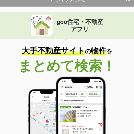
使用面積
74.2m²
大阪府大阪市淀川区西中島３丁目
goo住宅・不動産
価 格
19.80万円
アプリ
住 所
大阪府大阪市淀川区西中島３丁目
物件種別
貸事務所
使用面積
59.5m²
大手不動産サイト
物件
の
を
大阪府大阪市淀川区西中島５丁目
まとめて検索！
価 格
72.72万円
住 所
大阪府大阪市淀川区西中島５丁目
物件種別
貸事務所
使用面積
118.11m²
大阪府大阪市淀川区西中島５丁目
価 格
12.38万円
住 所
大阪府大阪市淀川区西中島５丁目
物件種別
貸事務所