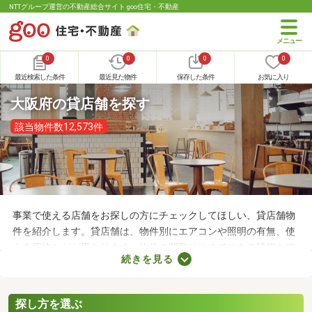
NTTグループ運営の不動産総合サイト goo住宅・不動産
0
0
0
0
最近検索した条件
最近見た物件
保存した条件
お気に入り
大阪府の貸店舗を探す
該当物件数12,573件
事業で使える店舗をお探しの方にチェックしてほしい、貸店舗物
件を紹介します。貸店舗は、物件別にエアコンや照明の有無、使
える用途などが異なります。物件の間取りやすでにある設備を確
続きを見る
認したうえで、内見を申し込むことがおすすめです。店舗の家賃
は間取りや立地によって異なるので、物件別の特徴を見ておきま
しょう。
探し方を選ぶ