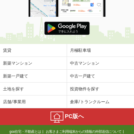
使用面積
33.81m²
大阪府大阪市淀川区西中島５丁目
価 格
52.43万円
住 所
大阪府大阪市淀川区西中島５丁目
物件種別
貸事務所
使用面積
112.52m²
賃貸
月極駐車場
大阪府大阪市淀川区十三東４丁目
新築マンション
中古マンション
価 格
11万円
新築一戸建て
中古一戸建て
住 所
大阪府大阪市淀川区十三東４丁目
物件種別
貸店舗・事務所
土地を探す
投資物件を探す
使用面積
37.07m²
店舗/事業用
倉庫/トランクルーム
大阪府大阪市淀川区西中島６丁目
PC版へ
価 格
17.85万円
住 所
大阪府大阪市淀川区西中島６丁目
goo住宅・不動産とは
お客さまご利用端末からの情報の外部送信について
物件種別
貸事務所