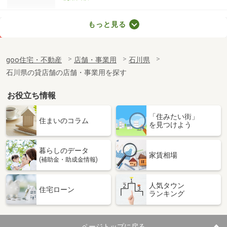
石川県金沢市横川７丁目
もっと見る
価 格
17.26万円
住 所
石川県金沢市横川７丁目
goo住宅・不動産
店舗・事業用
石川県
物件種別
貸事務所
石川県の貸店舗の店舗・事業用を探す
使用面積
148.16m²
お役立ち情報
石川県白山市博労１丁目
「住みたい街」
価 格
17.60万円
住まいのコラム
を見つけよう
住 所
石川県白山市博労１丁目
物件種別
貸店舗・事務所
暮らしのデータ
使用面積
128.09m²
家賃相場
(補助金・助成金情報)
石川県白山市米永町
人気タウン
住宅ローン
ランキング
価 格
25万円
住 所
石川県白山市米永町
物件種別
貸倉庫
ページトップに戻る