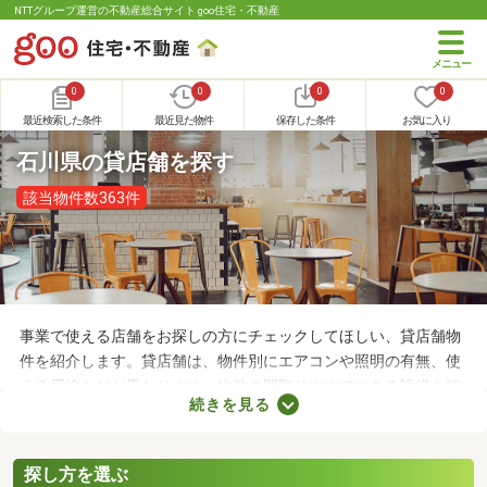
NTTグループ運営の不動産総合サイト goo住宅・不動産
0
0
0
0
最近検索した条件
最近見た物件
保存した条件
お気に入り
石川県の貸店舗を探す
該当物件数363件
事業で使える店舗をお探しの方にチェックしてほしい、貸店舗物
件を紹介します。貸店舗は、物件別にエアコンや照明の有無、使
える用途などが異なります。物件の間取りやすでにある設備を確
続きを見る
認したうえで、内見を申し込むことがおすすめです。店舗の家賃
は間取りや立地によって異なるので、物件別の特徴を見ておきま
しょう。
探し方を選ぶ