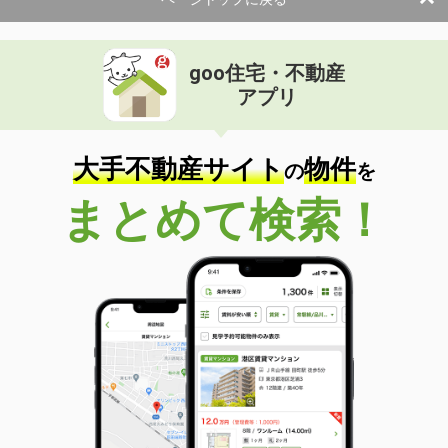
使用面積
155.52m²
石川県小松市白嶺町１丁目
goo住宅・不動産
価 格
8.50万円
アプリ
住 所
石川県小松市白嶺町１丁目
物件種別
貸店舗（建物一部）
使用面積
58.5m²
大手不動産サイト
物件
の
を
まとめて検索！