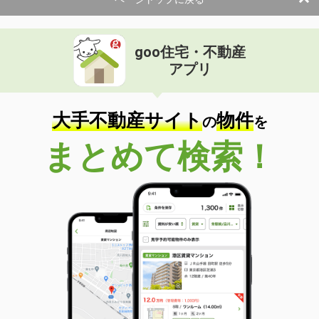
使用面積
146.88m²
群馬県太田市新井町
goo住宅・不動産
価 格
54.34万円
アプリ
住 所
群馬県太田市新井町
物件種別
貸事務所
使用面積
204.05m²
大手不動産サイト
物件
の
を
群馬県前橋市岩神町３丁目
まとめて検索！
価 格
9.40万円
住 所
群馬県前橋市岩神町３丁目
物件種別
貸店舗・事務所
使用面積
37.91m²
群馬県前橋市岩神町３丁目
価 格
9.90万円
住 所
群馬県前橋市岩神町３丁目
物件種別
貸店舗・事務所