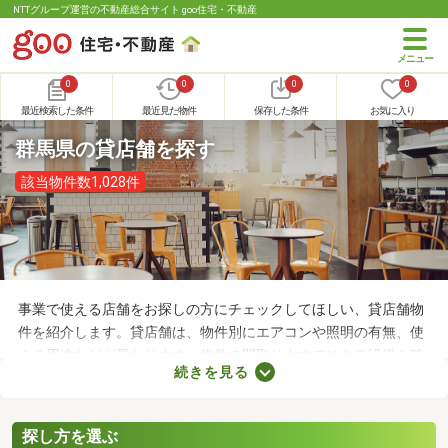
NTTグループ運営の不動産総合サイト goo住宅・不動産
0
0
0
0
最近検索した条件
最近見た物件
保存した条件
お気に入り
群馬県の貸店舗を探す
該当物件数1,028件
事業で使える店舗をお探しの方にチェックしてほしい、貸店舗物
件を紹介します。貸店舗は、物件別にエアコンや照明の有無、使
える用途などが異なります。物件の間取りやすでにある設備を確
続きを見る
認したうえで、内見を申し込むことがおすすめです。店舗の家賃
は間取りや立地によって異なるので、物件別の特徴を見ておきま
しょう。
探し方を選ぶ