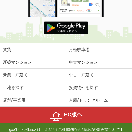
使用面積
37.91m²
群馬県前橋市岩神町３丁目
価 格
9.90万円
住 所
群馬県前橋市岩神町３丁目
物件種別
貸店舗・事務所
使用面積
37.91m²
賃貸
月極駐車場
群馬県前橋市総社町総社
新築マンション
中古マンション
価 格
8.50万円
新築一戸建て
中古一戸建て
住 所
群馬県前橋市総社町総社
物件種別
貸店舗（建物一部）
土地を探す
投資物件を探す
使用面積
44m²
店舗/事業用
倉庫/トランクルーム
群馬県高崎市中泉町
PC版へ
価 格
71.50万円
住 所
群馬県高崎市中泉町
goo住宅・不動産とは
お客さまご利用端末からの情報の外部送信について
物件種別
貸店舗・事務所