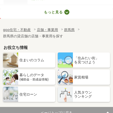
群馬県沼田市利根町追貝
もっと見る
価 格
11万円
住 所
群馬県沼田市利根町追貝
goo住宅・不動産
店舗・事業用
群馬県
物件種別
貸店舗
群馬県の貸店舗の店舗・事業用を探す
使用面積
193.22m²
お役立ち情報
群馬県前橋市駒形町
「住みたい街」
価 格
7.70万円
住まいのコラム
を見つけよう
住 所
群馬県前橋市駒形町
物件種別
貸店舗（建物一部）
暮らしのデータ
使用面積
65.34m²
家賃相場
(補助金・助成金情報)
群馬県高崎市東貝沢町１丁目
人気タウン
住宅ローン
ランキング
価 格
23.10万円
住 所
群馬県高崎市東貝沢町１丁目
物件種別
貸倉庫
ページトップに戻る