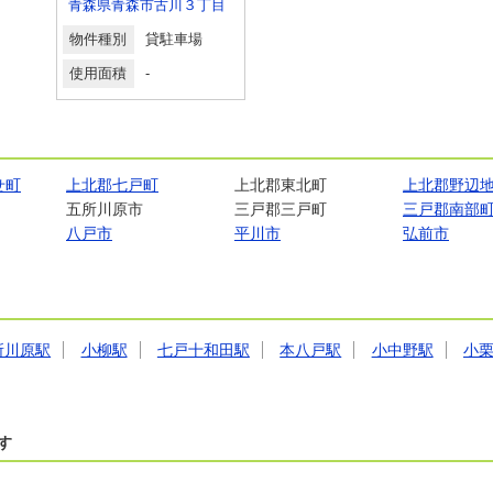
目
青森県青森市古川３丁目
物件種別
貸駐車場
使用面積
-
せ町
上北郡七戸町
上北郡東北町
上北郡野辺
五所川原市
三戸郡三戸町
三戸郡南部
八戸市
平川市
弘前市
目
所川原駅
小柳駅
七戸十和田駅
本八戸駅
小中野駅
小
す