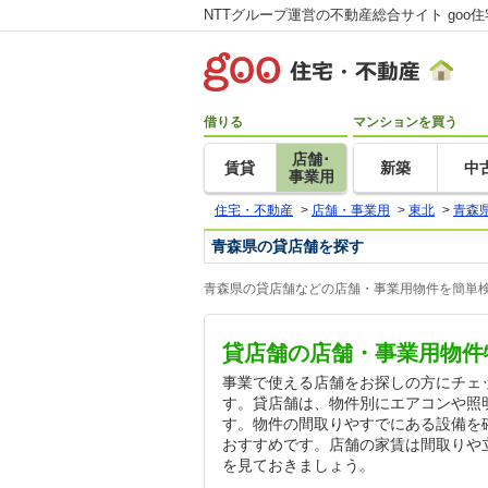
NTTグループ運営の不動産総合サイト goo
借りる
マンションを買う
店舗･
賃貸
新築
中
事業用
住宅・不動産
>
店舗・事業用
>
東北
>
青森
青森県の貸店舗を探す
青森県の貸店舗などの店舗・事業用物件を簡単検
貸店舗の店舗・事業用物件
事業で使える店舗をお探しの方にチェ
す。貸店舗は、物件別にエアコンや照
す。物件の間取りやすでにある設備を
おすすめです。店舗の家賃は間取りや
を見ておきましょう。