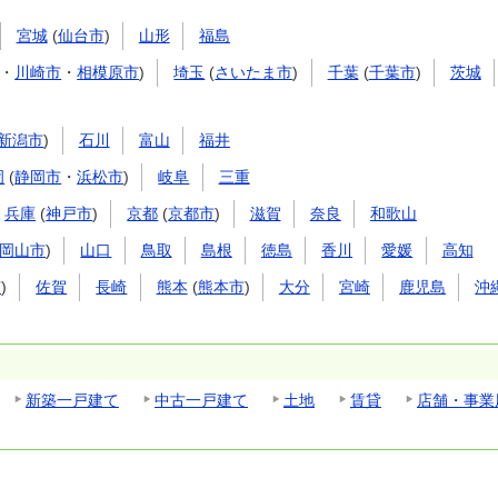
宮城
(
仙台市
)
山形
福島
・
川崎市
・
相模原市
)
埼玉
(
さいたま市
)
千葉
(
千葉市
)
茨城
新潟市
)
石川
富山
福井
岡
(
静岡市
・
浜松市
)
岐阜
三重
兵庫
(
神戸市
)
京都
(
京都市
)
滋賀
奈良
和歌山
岡山市
)
山口
鳥取
島根
徳島
香川
愛媛
高知
市
)
佐賀
長崎
熊本
(
熊本市
)
大分
宮崎
鹿児島
沖
新築一戸建て
中古一戸建て
土地
賃貸
店舗・事業