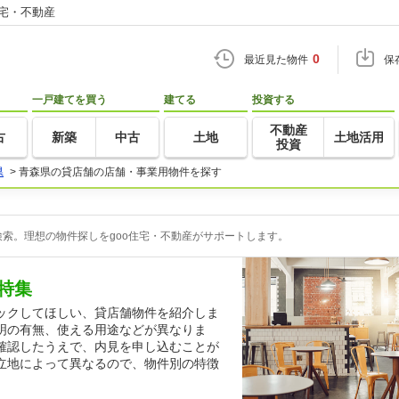
住宅・不動産
0
最近見た物件
保
一戸建てを買う
建てる
投資する
不動産
古
新築
中古
土地
土地活用
投資
県
>
青森県の貸店舗の店舗・事業用物件を探す
索。理想の物件探しをgoo住宅・不動産がサポートします。
特集
ックしてほしい、貸店舗物件を紹介しま
明の有無、使える用途などが異なりま
確認したうえで、内見を申し込むことが
立地によって異なるので、物件別の特徴