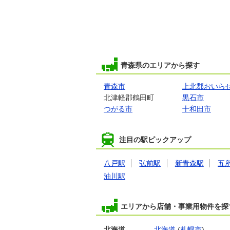
青森県青森市古川３丁
物件種別
貸駐車場
使用面積
-
青森県のエリアから探す
青森市
上北郡おいら
北津軽郡鶴田町
黒石市
つがる市
十和田市
1万円
青森県青森市古川３丁
注目の駅ピックアップ
物件種別
貸駐車場
八戸駅
弘前駅
新青森駅
五
使用面積
-
油川駅
エリアから店舗・事業用物件を探
北海道
北海道
(
札幌市
)