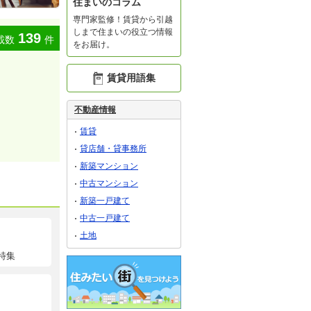
住まいのコラム
専門家監修！賃貸から引越
しまで住まいの役立つ情報
139
載数
件
をお届け。
賃貸用語集
不動産情報
賃貸
貸店舗・貸事務所
新築マンション
中古マンション
新築一戸建て
中古一戸建て
土地
特集