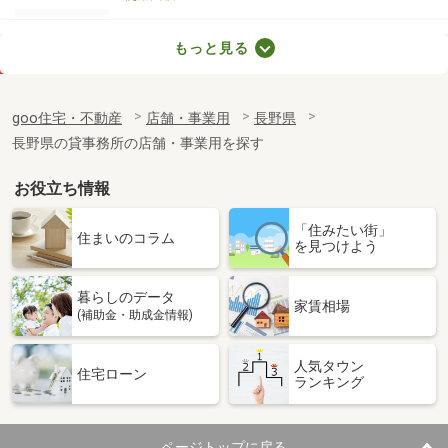
長野県松本市筑摩１丁目
もっと見る
価 格
27.72万円
住 所
長野県松本市筑摩１丁目
goo住宅・不動産
店舗・事業用
長野県
物件種別
貸事務所
長野県の貸事務所の店舗・事業用を探す
使用面積
138.84m²
お役立ち情報
「住みたい街」
住まいのコラム
を見つけよう
暮らしのデータ
家賃相場
(補助金・助成金情報)
人気タウン
住宅ローン
ランキング
ページトップに戻る