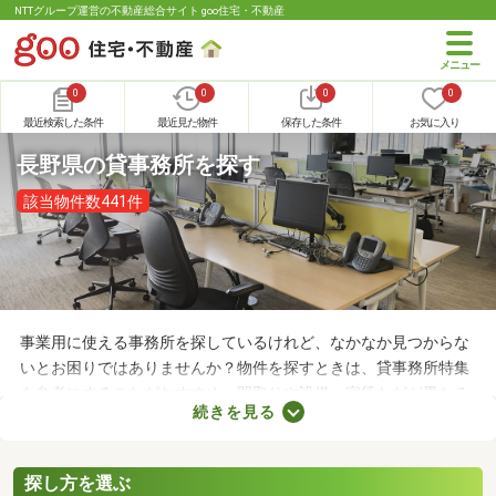
NTTグループ運営の不動産総合サイト goo住宅・不動産
0
0
0
0
最近検索した条件
最近見た物件
保存した条件
お気に入り
長野県の貸事務所を探す
該当物件数441件
事業用に使える事務所を探しているけれど、なかなか見つからな
いとお困りではありませんか？物件を探すときは、貸事務所特集
を参考にすることがおすすめ。間取りや設備、家賃などが異なる
続きを見る
さまざまな物件をまとめて見られるので、希望にあう事務所が見
つかりやすくなります。求める条件を満たす物件に出会うために
も、複数の事務所を比較してみましょう。
探し方を選ぶ