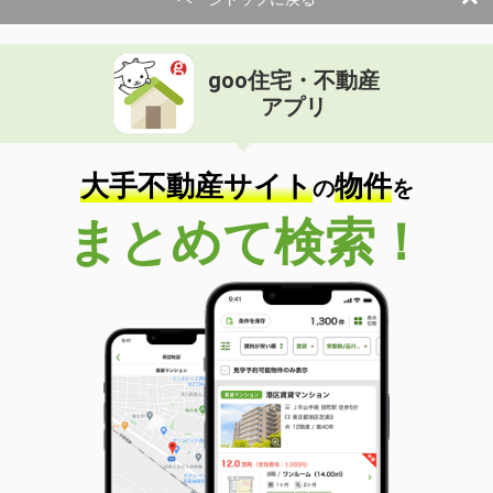
goo住宅・不動産
アプリ
大手不動産サイト
物件
の
を
まとめて検索！